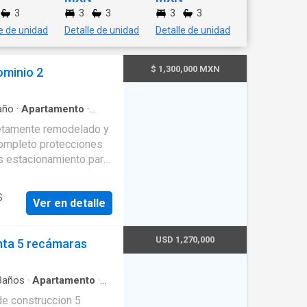
3
3
3
3
3
e de unidad
Detalle de unidad
Detalle de unidad
$ 1,300,000 MXN
minio 2
año
·
Apartamento
·
aseta de vigilancia
·
etamente remodelado y
Electricidad
·
otecciones
·
Recámara con closet
·
$
S
Ver en detalle
USD 1,270,000
nta 5 recámaras
años
·
Apartamento
·
ancha de tenis
·
Caseta
e construccion 5
a integral
·
Cuarto de