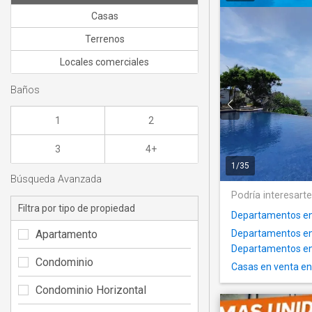
Casas
Terrenos
Locales comerciales
Baños
1
2
3
4+
1
/
35
Búsqueda Avanzada
Podría interesart
Filtra por tipo de propiedad
Departamentos en
Apartamento
Departamentos en
Departamentos en 
Condominio
Casas en venta en
Condominio Horizontal