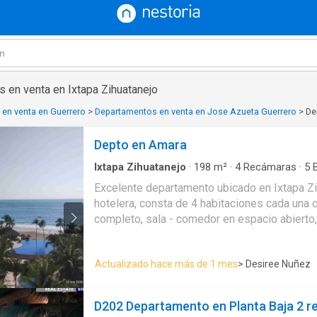
 en venta en Ixtapa Zihuatanejo
en venta en Guerrero
>
Departamentos en venta en Jose Azueta Guerrero
>
De
Depto en Amara
Ixtapa Zihuatanejo
·
198
m²
·
4
Recámaras
·
5
B
Seguridad
·
Estacionamiento
·
Jardín
·
Cisterna
·
Excelente departamento ubicado en Ixtapa Zi
Cocina integral
·
Cuarto de servicio
·
Elevador
·
G
hotelera, consta de 4 habitaciones cada una 
Internet
·
Cocina equipada
·
Bodega
·
Aire acond
Agua
·
Cuarto de Limpieza
·
Cancha de tenis
·
B
completo, sala - comedor en espacio abierto
Vista panorámica
·
Recámara con closet
·
Caset
cocina equipada, cuarto de servicio con baño
·
Wifi
·
Televisión por cable
·
Sala polivalente
excelente vista al océano, bodega en la parte 
Actualizado hace más de 1 mes
> Desiree Nuñez
lugares de estacionamiento fijo. amenidades, 3 piscinas, palapas,
gimnasio, cacha de padel, bar en área de albe
vigilancia 24/7
D202 Departamento en Planta Baja 2 