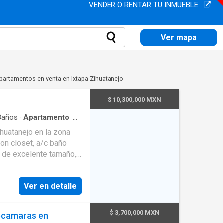
VENDER O RENTAR TU INMUEBLE
Ver mapa
partamentos en venta en Ixtapa Zihuatanejo
$ 10,300,000 MXN
años
·
Apartamento
·
Alberca
·
Terraza
·
huatanejo en la zona
imnasio
·
Balcón
·
con closet, a/c baño
icionado
·
Electricidad
·
odega
·
Zonas verdes
·
, de excelente tamaño,
a de vigilancia
·
Conserje
 completo, terraza con
baja del edificio y 2
Ver en detalle
rcas, elevador,
$ 3,700,000 MXN
recamaras en