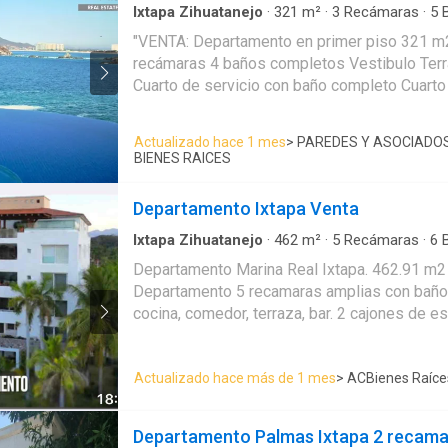
Ixtapa Zihuatanejo
·
321
m²
·
3
Recámaras
·
5
B
Agua
·
Aire acondicionado
·
Alberca
·
Zona infant
"VENTA: Departamento en primer piso 321 m2
tenis
·
Caseta de vigilancia
·
Cisterna
·
Cocina e
recámaras 4 baños completos Vestibulo Terraza con vista al mar
Cuarto de Limpieza
·
Cuarto de servicio
·
Electri
Estacionamiento
·
Gas natural
·
Gimnasio
·
Inter
Cuarto de servicio con baño completo Cuarto
Recámara con closet
·
Seguridad
·
Televisión po
comunes: alberca tipo infinity Jacuzzi elevador pool deck para
panorámica
·
Wifi
asoleadero club de playa gimnasio restauran
Actualizado hace 1 mes
> PAREDES Y ASOCIADO
niños centro de negocios valet parking vigilancia
BIENES RAICES
https://goo.gl/maps/E---- PRECIO DE VENTA: $ 8’000,000.00 Pesos
"
Departamento Ixtapa Venta
Ixtapa Zihuatanejo
·
462
m²
·
5
Recámaras
·
6
B
Estacionamiento
·
Alberca
·
Cocina integral
·
Cua
Departamento Marina Real Ixtapa. 462.91 m2 superficie
equipada
·
Jacuzzi
·
Cuarto de Limpieza
·
Cancha
Departamento 5 recamaras amplias con baños completos Sala,
vigilancia
·
Conserje
·
Recámara con closet
cocina, comedor, terraza, bar. 2 cajones de estacionamiento 1
bodega 3 albercas, 2 canchas de pádel, jac
Actualizado hace más de 1 mes
> ACBienes Raíce
Departamento Palmas Ixtapa 2 recama