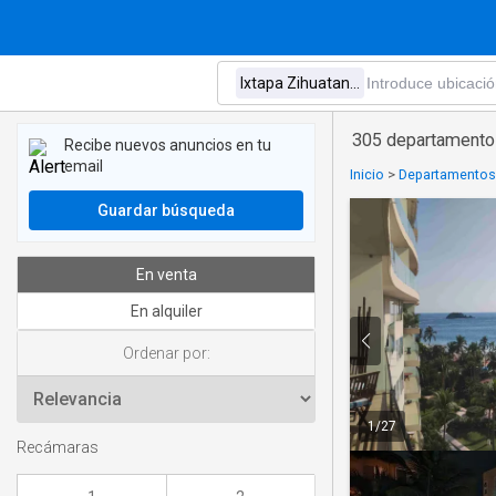
305 departamentos
Recibe nuevos anuncios en tu
email
Inicio
>
Departamentos 
Guardar búsqueda
En venta
En alquiler
Ordenar por:
1
/
27
Recámaras