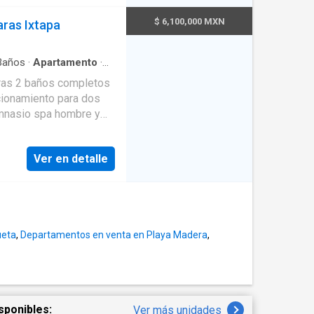
$ 6,100,000 MXN
ras Ixtapa
años
·
Apartamento
·
ancha de tenis
·
Caseta
ras 2 baños completos
a integral
·
Cuarto de
acionamiento para dos
nto
·
Gas natural
·
con closet
·
Seguridad
·
imnasio spa hombre y
Ver en detalle
ECIO DE VENTA: $
ueta
,
Departamentos en venta en Playa Madera
,
sponibles:
Ver más unidades