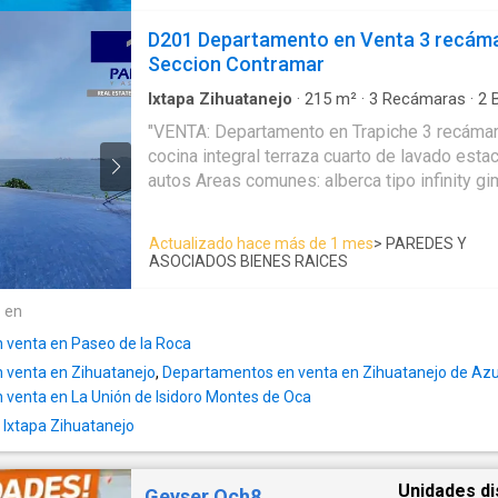
D201 Departamento en Venta 3 recáma
Seccion Contramar
Ixtapa Zihuatanejo
·
215
m²
·
3
Recámaras
·
2
B
Agua
·
Aire acondicionado
·
Alberca
·
Asador
·
C
"VENTA: Departamento en Trapiche 3 recáma
de vigilancia
·
Cisterna
·
Cocina equipada
·
Cocin
cocina integral terraza cuarto de lavado est
Limpieza
·
Electricidad
·
Elevador
·
Estacionamie
Gimnasio
·
Internet
·
Jacuzzi
·
Jardín
·
Recámara 
autos Areas comunes: alberca tipo infinity g
Televisión por cable
·
Vista panorámica
·
Wifi
mujer independiente elevador piscina -bar restaurant cancha de tenis
vapor lavanderia área de camastros techado vigilancia las 24 horas.
Actualizado hace más de 1 mes
> PAREDES Y
URL: https://goo.gl/maps/RL2AJYDn---- PR
ASOCIADOS BIENES RAICES
6'100,000.00 Pesos "
e en
 venta en Paseo de la Roca
 venta en Zihuatanejo
,
Departamentos en venta en Zihuatanejo de Az
venta en La Unión de Isidoro Montes de Oca
 Ixtapa Zihuatanejo
Unidades di
Geyser Och8