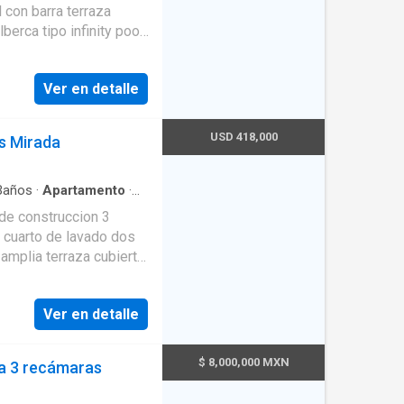
 con barra terraza
ador
·
Estacionamiento
·
ín
·
Seguridad
·
Televisión
on servicio de bar
e negocios garaje con
Ver en detalle
DE VENTA: $1'270,000
USD 418,000
s Mirada
años
·
Apartamento
·
il
·
Asador
·
Caseta de
e construccion 3
tegral
·
Cuarto de
arto de lavado dos
nto
·
Gas natural
·
con closet
·
Seguridad
·
mplia terraza cubierta
a
·
Wifi
pa junto a la piscina
24 horas con circuito
Ver en detalle
$ 8,000,000 MXN
a 3 recámaras