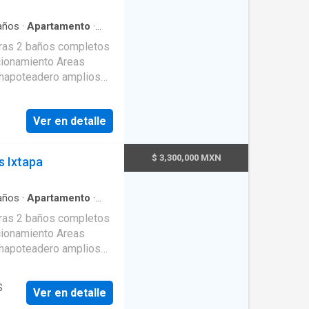
años
·
Apartamento
·
seta de vigilancia
·
ras 2 baños completos
Electricidad
·
Elevador
·
acionamiento Areas
i
·
Jardín
·
Recámara con
a
·
Wifi
ECIO DE VENTA: $
Ver en detalle
$ 3,300,000 MXN
 Ixtapa
años
·
Apartamento
·
seta de vigilancia
·
ras 2 baños completos
Electricidad
·
Elevador
·
acionamiento Areas
i
·
Jardín
·
Recámara con
a
·
Wifi
ECIO DE VENTA: $
S
Ver en detalle