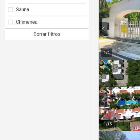
Sauna
Chimenea
Borrar filtros
1
/
2
1
/
15