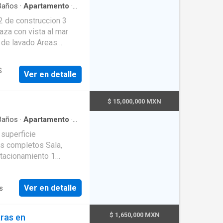
años
·
Apartamento
·
il
·
Asador
·
Cancha de
 de construccion 3
quipada
·
Cocina integral
·
cidad
·
Elevador
·
net
·
Jacuzzi
·
Jardín
·
 de lavado Areas
r cable
·
Terraza
·
Vista
te salón de juegos para
S
Ver en detalle
 las 24 horas. URL:
$ 15,000,000 MXN
años
·
Apartamento
·
rto de servicio
·
Cocina
 de tenis
·
Caseta de
uzzi y club de playa 🏝️
Ver en detalle
s
$ 1,650,000 MXN
ras en