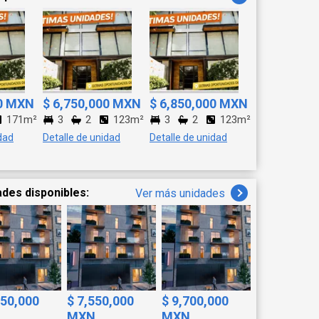
00 MXN
$ 6,750,000 MXN
$ 6,850,000 MXN
171m²
3
2
123m²
3
2
123m²
dad
Detalle de unidad
Detalle de unidad
ades disponibles:
Ver más unidades
650,000
$ 7,550,000
$ 9,700,000
N
MXN
MXN