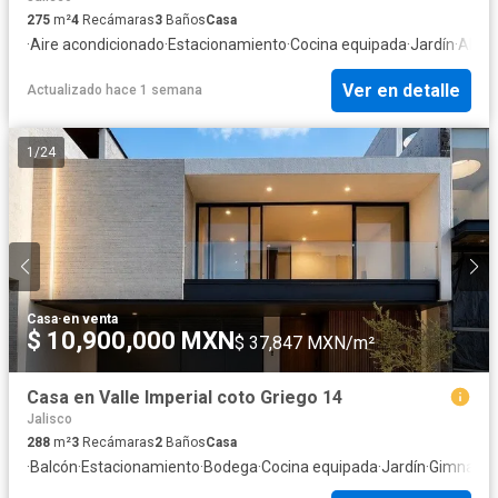
275
m²
4
Recámaras
3
Baños
Casa
·
Aire acondicionado
·
Estacionamiento
·
Cocina equipada
·
Jardín
·
Alber
Ver en detalle
Actualizado hace 1 semana
1
/
24
Casa
·
en venta
$ 10,900,000 MXN
$ 37,847 MXN/m²
Casa en Valle Imperial coto Griego 14
Jalisco
288
m²
3
Recámaras
2
Baños
Casa
·
Balcón
·
Estacionamiento
·
Bodega
·
Cocina equipada
·
Jardín
·
Gimnasio
·