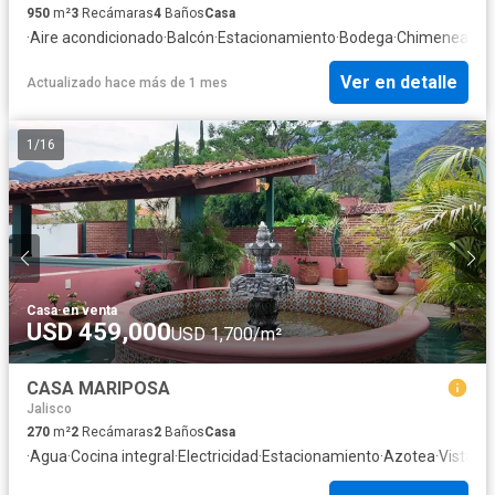
950
m²
3
Recámaras
4
Baños
Casa
·
Aire acondicionado
·
Balcón
·
Estacionamiento
·
Bodega
·
Chimenea
·
Jar
Ver en detalle
Actualizado hace más de 1 mes
1
/
16
Casa
·
en venta
USD 459,000
USD 1,700/m²
CASA MARIPOSA
Jalisco
270
m²
2
Recámaras
2
Baños
Casa
·
Agua
·
Cocina integral
·
Electricidad
·
Estacionamiento
·
Azotea
·
Vista p