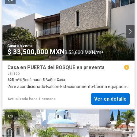
1
/
6
Casa
·
en venta
$ 33,500,000 MXN
$ 53,600 MXN/m²
Casa en PUERTA del BOSQUE en preventa
Jalisco
625
m²
4
Recámaras
5
Baños
Casa
·
Aire acondicionado
·
Balcón
·
Estacionamiento
·
Cocina equipada
·
Jard
Ver en detalle
Actualizado hace 1 semana
1
/
31