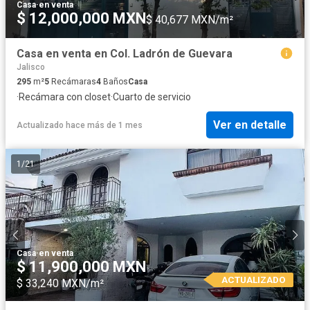
Casa
·
en venta
$ 12,000,000 MXN
$ 40,677 MXN/m²
Casa en venta en Col. Ladrón de Guevara
Jalisco
295
m²
5
Recámaras
4
Baños
Casa
·
Recámara con closet
·
Cuarto de servicio
Ver en detalle
Actualizado hace más de 1 mes
1
/
21
Casa
·
en venta
$ 11,900,000 MXN
ACTUALIZADO
$ 33,240 MXN/m²