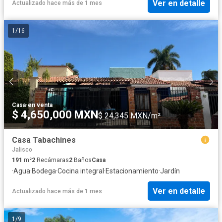
Ver en detalle
Actualizado hace más de 1 mes
1
/
16
Casa
·
en venta
$ 4,650,000 MXN
$ 24,345 MXN/m²
Casa Tabachines
Jalisco
191
m²
2
Recámaras
2
Baños
Casa
·
Agua
·
Bodega
·
Cocina integral
·
Estacionamiento
·
Jardín
Ver en detalle
Actualizado hace más de 1 mes
1
/
9