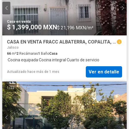
Casa
·
en venta
$ 1,399,000 MXN
$ 21,196 MXN/m²
CASA EN VENTA FRACC ALBATERRA, COPALITA, JALISCO
Jalisco
66
m²
2
Recámaras
1
Baño
Casa
·
Cocina equipada
·
Cocina integral
·
Cuarto de servicio
Ver en detalle
Actualizado hace más de 1 mes
1
/
22