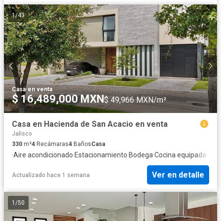
1
/
43
Casa
·
en venta
$ 16,489,000 MXN
$ 49,966 MXN/m²
Casa en Hacienda de San Acacio en venta
Jalisco
330
m²
4
Recámaras
4
Baños
Casa
·
Aire acondicionado
·
Estacionamiento
·
Bodega
·
Cocina equipada
·
Jard
Ver en detalle
Actualizado hace 1 semana
1
/
50