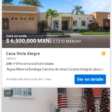
Casa
·
en venta
$ 6,500,000 MXN
$ 27,310 MXN/m²
Casa Vista Alegre
Jalisco
238
m²
3
Recámaras
2
Baños
Casa
·
Agua
·
Alberca
·
Bodega
·
Cancha de tenis
·
Cocina integral
·
Jacuzzi
·
Jar
Ver en detalle
Actualizado hace más de 1 mes
1
/
7