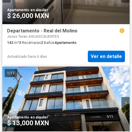
Apartamento
·
en alquiler
$ 26,000 MXN
Departamento - Real del Molino
Jesus Teran AGUASCALIENTES
142
m²
3
Recámaras
2
Baños
Apartamento
Ver en detalle
Actualizado hace 6 días
1
/
11
Apartamento
·
en alquiler
$ 13,000 MXN