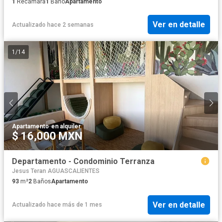
1
Recámara
1
Baño
Apartamento
Ver en detalle
Actualizado hace 2 semanas
1
/
14
Apartamento
·
en alquiler
$ 16,000 MXN
Departamento - Condominio Terranza
Jesus Teran AGUASCALIENTES
93
m²
2
Baños
Apartamento
Ver en detalle
Actualizado hace más de 1 mes