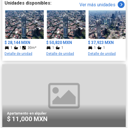
productividad sin salir de casa. Cafetería, cocina de exhibición,
Unidades disponibles:
Ver más unidades
área coworking, sala lounge, gimnasio, alberca, vapor, spa, zona
canina. Vivir en University Tower significa disfrutar de privacidad,
seguridad y una comunidad selecta, en un entorno que redefine
el concepto de vida urbana moderna. Un lugar para vivir, es un
estilo de vida pensado para quienes buscan distinción,
comodidad y una experiencia residencial única. El diseño,
distribución, amueblado y dimensiones pueden variar según el
$ 28,144 MXN
$ 50,820 MXN
$ 37,923 MXN
modelo y metraje del departamento.
1
1
30m²
1
1
1
1
Detalle de unidad
Detalle de unidad
Detalle de unidad
Apartamento
·
en alquiler
$ 11,000 MXN