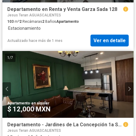
Departamento en Renta y Venta Garza Sada 128
Jesus Teran AGUASCALIENTES
103
m²
2
Recámaras
2
Baños
Apartamento
·
Estacionamiento
Ver en detalle
Actualizado hace más de 1 mes
1
/
7
Apartamento
·
en alquiler
$ 12,000 MXN
Departamento - Jardines de La Concepción 1a Sección
Jesus Teran AGUASCALIENTES