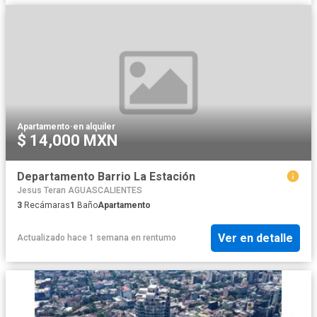
Apartamento
·
en alquiler
$ 14,000 MXN
Departamento Barrio La Estación
Jesus Teran AGUASCALIENTES
3
Recámaras
1
Baño
Apartamento
Ver en detalle
Actualizado hace 1 semana
en
rentumo