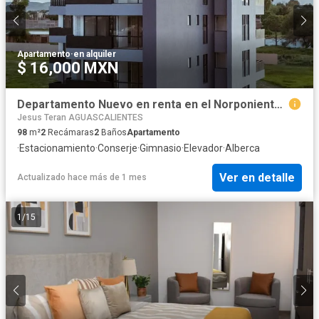
Apartamento
·
en alquiler
$ 16,000 MXN
Departamento Nuevo en renta en el Norponiente de Aguascalientes
Jesus Teran AGUASCALIENTES
98
m²
2
Recámaras
2
Baños
Apartamento
·
Estacionamiento
·
Conserje
·
Gimnasio
·
Elevador
·
Alberca
Ver en detalle
Actualizado hace más de 1 mes
1
/
15