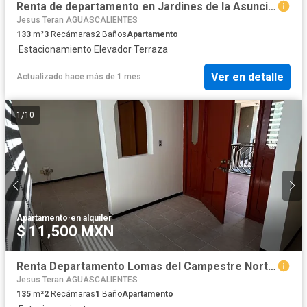
Renta de departamento en Jardines de la Asuncion Aguascalientes
Jesus Teran AGUASCALIENTES
133
m²
3
Recámaras
2
Baños
Apartamento
·
Estacionamiento
·
Elevador
·
Terraza
Ver en detalle
Actualizado hace más de 1 mes
1
/
10
Apartamento
·
en alquiler
$ 11,500 MXN
Renta Departamento Lomas del Campestre Norte Ags
Jesus Teran AGUASCALIENTES
135
m²
2
Recámaras
1
Baño
Apartamento