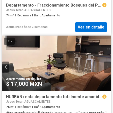
Departamento - Fraccionamiento Bosques del Prado Norte
Jesus Teran AGUASCALIENTES
74
m²
1
Recámara
1
Baño
Apartamento
Ver en detalle
Actualizado hace 2 semanas
1
/
17
Apartamento
·
en alquiler
$ 17,000 MXN
HURBAN renta departamento totalmente amueblado para ejecutivo.
Jesus Teran AGUASCALIENTES
76
m²
1
Recámara
1
Baño
Apartamento
·
Aire acondicionado
·
Balcón
·
Estacionamiento
·
Cocina equipada
·
Gimn