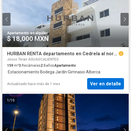
Apartamento
·
en alquiler
$ 18,000 MXN
HURBAN RENTA departamento en Cedrela al norte de la ciudad.
Jesus Teran AGUASCALIENTES
159
m²
3
Recámaras
2
Baños
Apartamento
·
Estacionamiento
·
Bodega
·
Jardín
·
Gimnasio
·
Alberca
Ver en detalle
Actualizado hace más de 1 mes
1
/
10