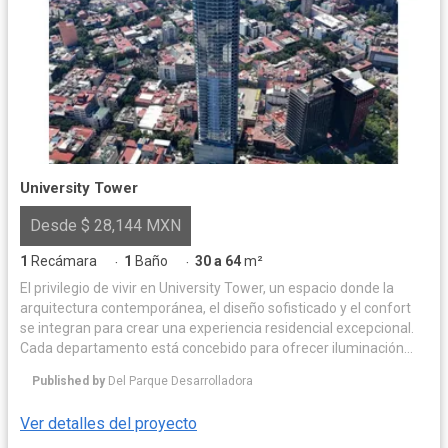
University Tower
Desde $ 28,144 MXN
1
Recámara
1
Baño
30 a 64
m²
·
·
El privilegio de vivir en University Tower, un espacio donde la
arquitectura contemporánea, el diseño sofisticado y el confort
se integran para crear una experiencia residencial excepcional.
Cada departamento está concebido para ofrecer iluminación
natural y acabados de alta calidad, logrando un equilibrio
Published by
Del Parque Desarrolladora
perfecto entre elegancia y funcionalidad. Las amenidades han
sido diseñadas para complementar un estilo de vida exclusivo,
Ver detalles del proyecto
con espacios que invitan al bienestar, la convivencia y la