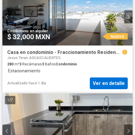
Condominio
·
en alquiler
$ 32,000 MXN
NUEVO
Casa en condominio - Fraccionamiento Residencial Punta del Cielo
Jesus Teran AGUASCALIENTES
280
m²
3
Recámaras
3
Baños
Condominio
·
Estacionamiento
Ver en detalle
Actualizado hace 1 día
1
/
7