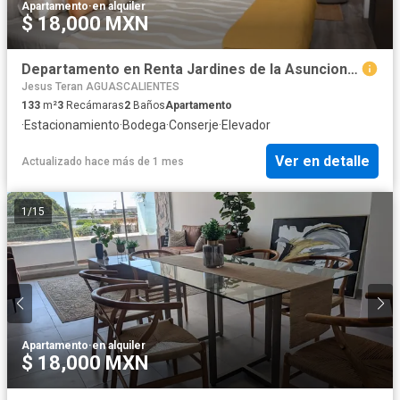
Apartamento
·
en alquiler
$ 18,000 MXN
Departamento en Renta Jardines de la Asuncion Aguascalientes
Jesus Teran AGUASCALIENTES
133
m²
3
Recámaras
2
Baños
Apartamento
·
Estacionamiento
·
Bodega
·
Conserje
·
Elevador
Ver en detalle
Actualizado hace más de 1 mes
1
/
15
Apartamento
·
en alquiler
$ 18,000 MXN