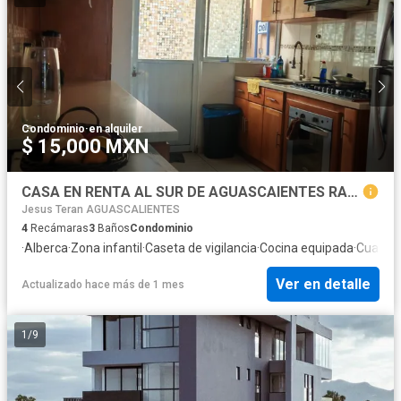
Condominio
·
en alquiler
$ 15,000 MXN
CASA EN RENTA AL SUR DE AGUASCAIENTES RANCHO SANTA MONICA
Jesus Teran AGUASCALIENTES
4
Recámaras
3
Baños
Condominio
·
Alberca
·
Zona infantil
·
Caseta de vigilancia
·
Cocina equipada
·
Cuarto 
Ver en detalle
Actualizado hace más de 1 mes
1
/
9