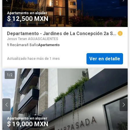
Apartamento
·
en alquiler
$ 12,500 MXN
Departamento - Jardines de La Concepción 2a Sección
Jesus Teran AGUASCALIENTES
1
Recámara
1
Baño
Apartamento
Ver en detalle
Actualizado hace más de 1 mes
1
/
2
Apartamento
·
en alquiler
$ 19,000 MXN