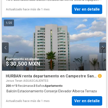
Ver en detalle
Actualizado hace más de 1 mes
1
/
20
Apartamento
·
en alquiler
$ 30,500 MXN
HURBAN renta departamento en Campestre Santa María, Aguascalientes.
Jesus Teran AGUASCALIENTES
200
m²
3
Recámaras
3
Baños
Apartamento
·
Balcón
·
Estacionamiento
·
Conserje
·
Elevador
·
Alberca
·
Terraza
Ver en detalle
Actualizado hace más de 1 mes