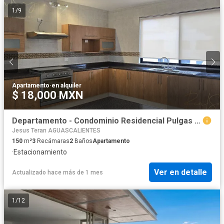
1
/
9
Apartamento
·
en alquiler
$ 18,000 MXN
Departamento - Condominio Residencial Pulgas Pandas Norte
Jesus Teran AGUASCALIENTES
150
m²
3
Recámaras
2
Baños
Apartamento
·
Estacionamiento
Ver en detalle
Actualizado hace más de 1 mes
1
/
12