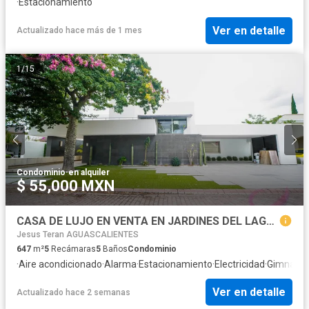
·
Estacionamiento
Ver en detalle
Actualizado hace más de 1 mes
1
/
15
Condominio
·
en alquiler
$ 55,000 MXN
CASA DE LUJO EN VENTA EN JARDINES DEL LAGO, AGUASCALIENTES, CON ALBERCA Y TERRENO DE 1,130 M²
Jesus Teran AGUASCALIENTES
647
m²
5
Recámaras
5
Baños
Condominio
·
Aire acondicionado
·
Alarma
·
Estacionamiento
·
Electricidad
·
Gimnasio
Ver en detalle
Actualizado hace 2 semanas