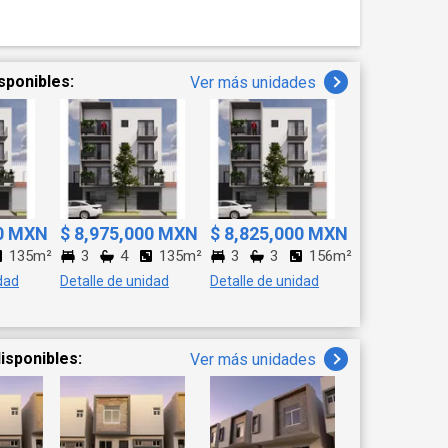
GESTIONAMOS SIN COSTO
CIO DE VENTA NO
PUESTOS Y ESTA
AR SIN PREVIO AVISO,
sponibles:
Ver más unidades
ILUSTRATIVAS Y
IDAS PUBLICADAS SON
ON LA
TUALMENTE. NO
 LO REFERENTE A
ETO QUE PUDIERAN
RA PUBLICIDAD "NO
00 MXN
$ 8,975,000 MXN
$ 8,825,000 MXN
EDAD.SE ACEPTAN
135m²
3
4
135m²
3
3
156m²
OS HIPOTECARIOS
dad
Detalle de unidad
Detalle de unidad
. (SUJETO A LA
ERA)
isponibles:
Ver más unidades