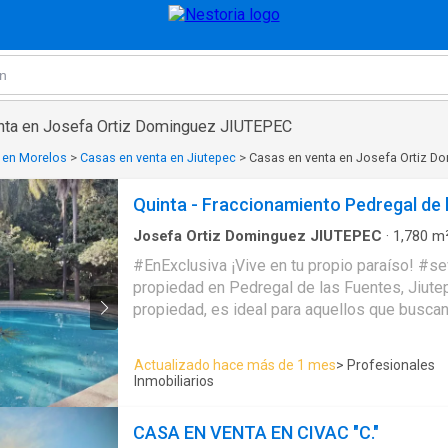
enta en Josefa Ortiz Dominguez JIUTEPEC
 en Morelos
>
Casas en venta en Jiutepec
>
Casas en venta en Josefa Ortiz D
Quinta - Fraccionamiento Pedregal de 
Josefa Ortiz Dominguez JIUTEPEC
·
1,780
m
Baños
·
Casa
·
Aire acondicionado
·
Estacionam
#EnExclusiva ¡Vive en tu propio paraíso! #sevende o #serenta
Asador
·
Internet
·
Sauna
propiedad en Pedregal de las Fuentes, Jiutepec
propiedad, es ideal para aquellos que buscan
incomparable. Con más de 8,600 m² de terreno y 1,780 m² de
construcción. Admira la belleza natural que te rodea mientras paseas
Actualizado hace más de 1 mes
> Profesionales
por la exuberante vegetación que enmarca la propieda
Inmobiliarios
la amplia cancha de tenis o disfruta del espacio la alberc
propiedad cuenta con: -6 habitaciones, cada una con su propio baño.
CASA EN VENTA EN CIVAC "C."
-8 baños completos -3 medios baños. -Un d