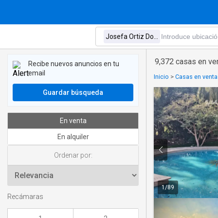
9,372 casas en v
Recibe nuevos anuncios en tu
email
Inicio
>
Casas en venta
Guardar búsqueda
En venta
En alquiler
Ordenar por:
1
/
89
Recámaras