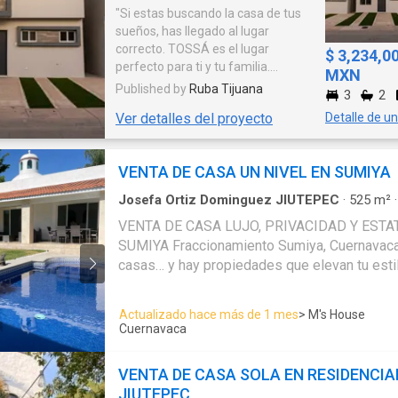
"Si estas buscando la casa de tus
sueños, has llegado al lugar
correcto. TOSSÁ es el lugar
$ 3,234,0
perfecto para ti y tu familia.
MXN
Ofrecemos 2 modelos de
Published by
Ruba Tijuana
3
2
residencias construidas con
Ver detalles del proyecto
Detalle de u
materiales de alta calidad,
comodidad y sobre todo un diseño
moderno, por lo que no tendrás de
VENTA DE CASA UN NIVEL EN SUMIYA
que preocuparte, solo disfruta de
tu nuevo hogar."
Josefa Ortiz Dominguez JIUTEPEC
·
525
m²
Casa
·
Estacionamiento
·
Jardín
·
Cocina integra
VENTA DE CASA LUJO, PRIVACIDAD Y ESTA
·
Alberca
SUMIYA Fraccionamiento Sumiya, Cuernavac
casas… y hay propiedades que elevan tu estil
residencia no solo ofrece espacios amplios 
seguridad, confort absoluto y la tranquilidad 
Actualizado hace más de 1 mes
> M's House
zonas más exclusivas de Cuernavaca.Imagina 
Cuernavaca
en una terraza espectacular, disfrutar tardes in
alberca y despertar cada día en una de las 4
VENTA DE CASA SOLA EN RESIDENCIA
baño propio… porque aquí cada miembro de la
JIUTEPEC