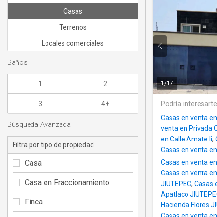
Casas
Terrenos
Locales comerciales
Baños
1
2
1
/
17
3
4+
Podría interesart
Casas en venta en
Búsqueda Avanzada
venta en Privada
en Calle Amate Ii
,
Filtra por tipo de propiedad
Casas en venta en
Casa
Casas en venta e
Casas en venta e
Casa en Fraccionamiento
JIUTEPEC
,
Casas e
Apatlaco JIUTEPE
Finca
Hacienda Flores 
Casas en venta e