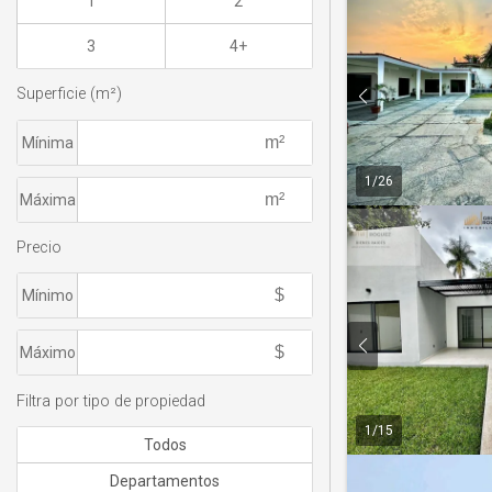
1
2
3
4+
Superficie (m²)
Mínima
1
/
26
Máxima
Precio
Mínimo
Máximo
Filtra por tipo de propiedad
1
/
15
Todos
Departamentos