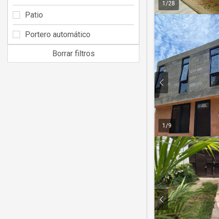
1
/
28
Patio
Portero automático
Borrar filtros
1
/
9