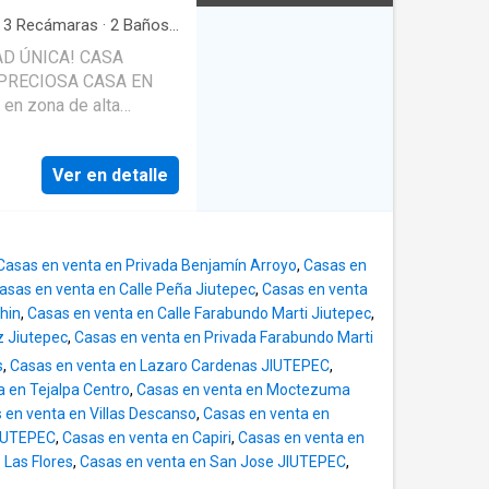
 quienes buscan
ismo, el precio está
égica en Morelos.
·
3
Recámaras
·
2
Baños
·
rvamos el derecho de
nes del producto sin
D ÚNICA! CASA
umentación oficial para
 PRECIOSA CASA EN
estra empresa no se
en zona de alta
iones en la
guridad y excelente
tante tener en cuenta
0SE ACEPTAN
Ver en detalle
ni otros gastos
TICAS QUE LA HACEN
isternaCámaras de
unionesDISTRIBUCIÓN
Casas en venta en Privada Benjamín Arroyo
,
Casas en
la y comedor con
asas en venta en Calle Peña Jiutepec
,
Casas en venta
lrea de servicioMedio
hin
,
Casas en venta en Calle Farabundo Marti Jiutepec
,
 (principal con baño
z Jiutepec
,
Casas en venta en Privada Farabundo Marti
cundariasEstudio ideal
s
,
Casas en venta en Lazaro Cardenas JIUTEPEC
,
garden (¡crea tu
a en Tejalpa Centro
,
Casas en venta en Moctezuma
etorea de lavado¡NO
 en venta en Villas Descanso
,
Casas en venta en
d con excelente
JIUTEPEC
,
Casas en venta en Capiri
,
Casas en venta en
ISMOEnvíame mensaje
 Las Flores
,
Casas en venta en San Jose JIUTEPEC
,
ar.¡Haz realidad tu