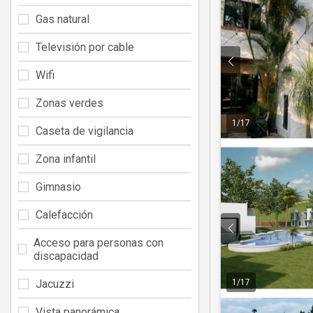
Gas natural
Televisión por cable
Wifi
Zonas verdes
1
/
17
Caseta de vigilancia
Zona infantil
Gimnasio
Calefacción
Acceso para personas con
discapacidad
1
/
17
Jacuzzi
Vista panorámica