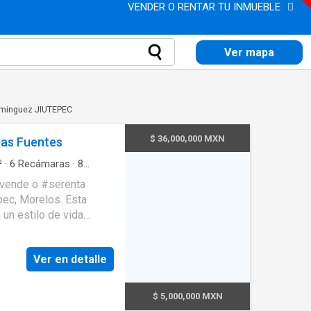
VENDER O RENTAR TU INMUEBLE
Ver mapa
ominguez JIUTEPEC
$ 36,000,000 MXN
las Fuentes
²
·
6
Recámaras
·
8
iento
·
Electricidad
·
, Morelos. Esta
 un estilo de vida
Ver en detalle
d. Relájate en
a. Esta
$ 5,000,000 MXN
epartamento especial