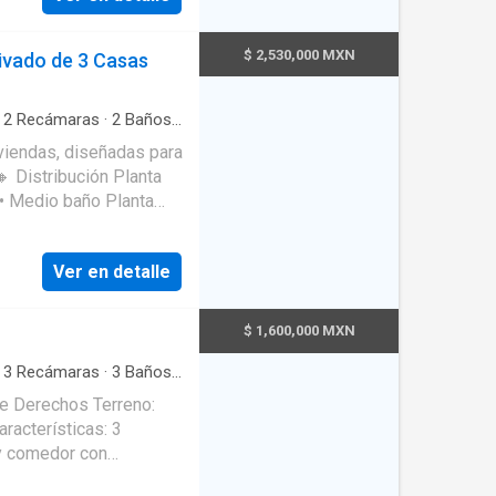
amplia cocina con
7 450 ---- Katy
ucir hermosa,
$ 2,530,000 MXN
ivado de 3 Casas
didas mencionadas son
cuarto para vigilante
mentación pertinente y
No incluye
amplia y un jardín
·
2
Recámaras
·
2
Baños
·
estos. Los Costos
viendas, diseñadas para
ión recabada y debe
a.
Ver en detalle
$ 1,600,000 MXN
·
3
Recámaras
·
3
Baños
·
icidad
·
Estacionamiento
chos Terreno: