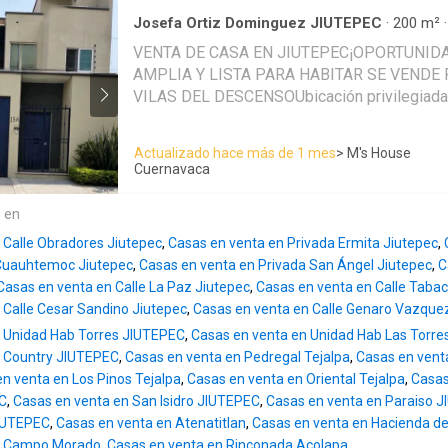
$4,790,0000MXN Una excelente opción para
incluidos en el costo de venta indicado. Asim
comodidad, funcionalidad y ubicación estrat
Josefa Ortiz Dominguez JIUTEPEC
·
200
m²
sujeto a cambios sin previo aviso. Nos rese
Casa
·
Estacionamiento
·
Jardín
modificar las características y especificacio
VENTA DE CASA EN JIUTEPEC¡OPORTUNIDA
previo aviso. Se recomienda consultar la doc
AMPLIA Y LISTA PARA HABITAR SE VENDE
obtener información precisa y detallada. Nu
VILAS DEL DESCENSOUbicación privilegiada 
hace responsable de posibles errores u omis
plusvalía, ideal para vivir con comodidad, se
información proporcionada. Además, es impor
conectividad.PRECIO ESPECIAL: $3,320,00
Actualizado hace más de 1 mes
> M's House
que el precio indicado no incluye impuestos 
CRÉDITOSLIBRE DE GRAVAMENCARACTERS
Cuernavaca
adicionales.
IRRESISTIBLE:200 m² de terreno235 m² de
construcciónEstacionamiento para 2 autosC
e en
videovigilanciaPatio trasero ideal para re
 Calle Obradores Jiutepec
,
Casas en venta en Privada Ermita Jiutepec
,
INTELIGENTE Y FUNCIONAL:PLANTA BAJASa
 Cuauhtemoc Jiutepec
,
Casas en venta en Privada San Ángel Jiutepec
,
C
excelente iluminación naturalCocina funciona
Casas en venta en Calle La Paz Jiutepec
,
Casas en venta en Calle Tabac
baño para visitasSEGUNDO NIVEL:3 recámaras
 Calle Cesar Sandino Jiutepec
,
Casas en venta en Calle Genaro Vazque
completo)Baño compartido para recámaras se
n Unidad Hab Torres JIUTEPEC
,
Casas en venta en Unidad Hab Las Torre
para home officeTERCER NIVELOpción a roof 
n Country JIUTEPEC
,
Casas en venta en Pedregal Tejalpa
,
Casas en vent
espacio soñado!)Habitación con baño compl
n venta en Los Pinos Tejalpa
,
Casas en venta en Oriental Tejalpa
,
Casas
DEJES PASAR ESTA OPORTUNIDAD!Propieda
C
,
Casas en venta en San Isidro JIUTEPEC
,
Casas en venta en Paraiso 
ubicación y precio AGENDA TU CITA HOY M
JIUTEPEC
,
Casas en venta en Atenatitlan
,
Casas en venta en Hacienda de
directo o llama ahora y conoce tu próximo hog
n Campo Morado
,
Casas en venta en Rinconada Acolapa