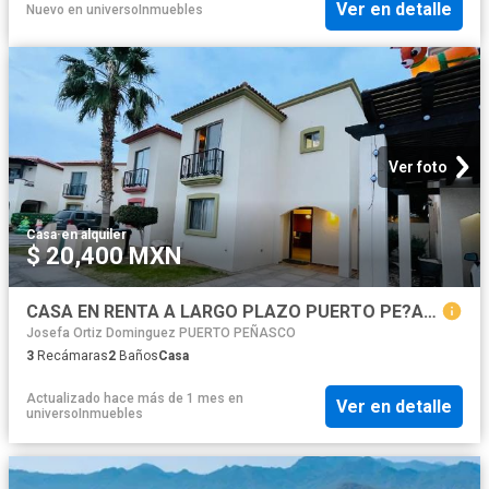
Ver en detalle
Nuevo
en
universoInmuebles
Ver foto
Casa
·
en alquiler
$ 20,400 MXN
CASA EN RENTA A LARGO PLAZO PUERTO PE?ASCO
Josefa Ortiz Dominguez PUERTO PEÑASCO
3
Recámaras
2
Baños
Casa
Actualizado hace más de 1 mes
en
Ver en detalle
universoInmuebles