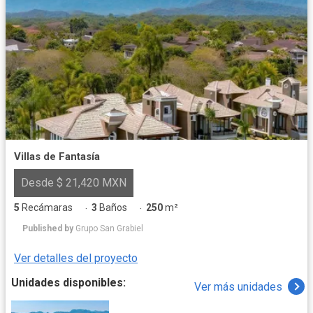
Villas de Fantasía
Desde $ 21,420 MXN
5
Recámaras
3
Baños
250
m²
·
·
Published by
Grupo San Grabiel
Ver detalles del proyecto
Unidades disponibles:
Ver más unidades