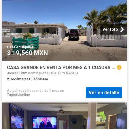
Ver foto
Casa
·
en alquiler
$ 19,560 MXN
CASA GRANDE EN RENTA POR MES A 1 CUADRA DE LA PLAYA BONITA PUERTO PENASCO
Josefa Ortiz Dominguez PUERTO PEÑASCO
2
Recámaras
1
Baño
Casa
Actualizado hace más de 1 mes
en
Ver en detalle
Tuportalonline