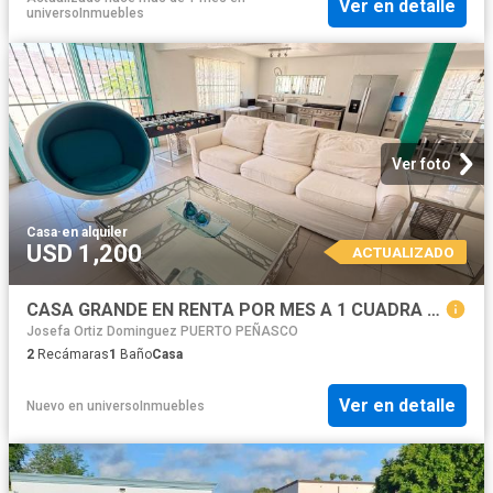
Ver en detalle
universoInmuebles
Ver foto
Casa
·
en alquiler
USD 1,200
ACTUALIZADO
CASA GRANDE EN RENTA POR MES A 1 CUADRA DE LA PLAYA BONITA PUERTO PENASCO
Josefa Ortiz Dominguez PUERTO PEÑASCO
2
Recámaras
1
Baño
Casa
Ver en detalle
Nuevo
en
universoInmuebles