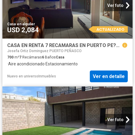
Ver foto
Casa
·
en alquiler
USD 2,084
ACTUALIZADO
CASA EN RENTA 7 RECAMARAS EN PUERTO PE?ASCO
Josefa Ortiz Dominguez PUERTO PEÑASCO
700
m²
7
Recámaras
6
Baños
Casa
·
Aire acondicionado
·
Estacionamiento
Ver en detalle
Nuevo
en
universoInmuebles
Ver foto