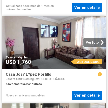
Actualizado hace más de 1 mes
en
Ver en detalle
universoInmuebles
Ver foto
Casa
·
en alquiler
USD 1,760
ACTUALIZADO
Casa Jos? L?pez Portillo
Josefa Ortiz Dominguez PUERTO PEÑASCO
5
Recámaras
4
Baños
Casa
Ver en detalle
Nuevo
en
universoInmuebles