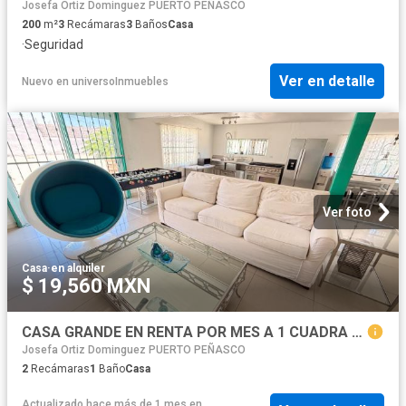
Josefa Ortiz Dominguez PUERTO PEÑASCO
200
m²
3
Recámaras
3
Baños
Casa
·
Seguridad
Ver en detalle
Nuevo
en
universoInmuebles
Ver foto
Casa
·
en alquiler
$ 19,560 MXN
CASA GRANDE EN RENTA POR MES A 1 CUADRA DE LA PLAYA BONITA PUERTO PENASCO
Josefa Ortiz Dominguez PUERTO PEÑASCO
2
Recámaras
1
Baño
Casa
Actualizado hace más de 1 mes
en