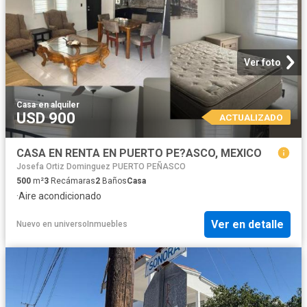
Ver foto
Casa
·
en alquiler
USD 900
ACTUALIZADO
CASA EN RENTA EN PUERTO PE?ASCO, MEXICO
Josefa Ortiz Dominguez PUERTO PEÑASCO
500
m²
3
Recámaras
2
Baños
Casa
·
Aire acondicionado
Ver en detalle
Nuevo
en
universoInmuebles