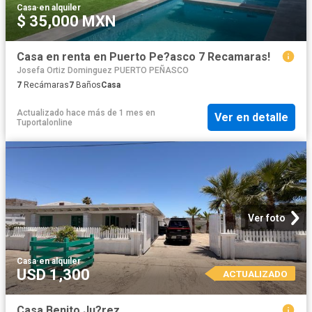
Casa
·
en alquiler
$ 35,000 MXN
Casa en renta en Puerto Pe?asco 7 Recamaras!
Josefa Ortiz Dominguez PUERTO PEÑASCO
7
Recámaras
7
Baños
Casa
Actualizado hace más de 1 mes
en
Ver en detalle
Tuportalonline
Ver foto
Casa
·
en alquiler
USD 1,300
ACTUALIZADO
Casa Benito Ju?rez