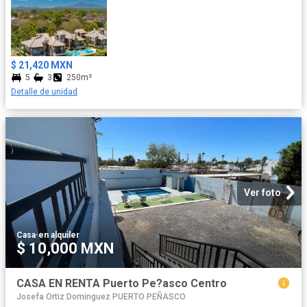
$ 21,420 MXN
5
3
250m²
Detalle de unidad
Ver foto
Casa
·
en alquiler
$ 10,000 MXN
CASA EN RENTA Puerto Pe?asco Centro
Josefa Ortiz Dominguez PUERTO PEÑASCO