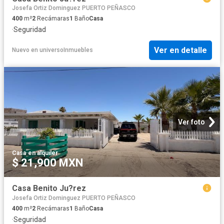
Josefa Ortiz Dominguez PUERTO PEÑASCO
400
m²
2
Recámaras
1
Baño
Casa
·
Seguridad
Ver en detalle
Nuevo
en
universoInmuebles
Ver foto
Casa
·
en alquiler
$ 21,900 MXN
Casa Benito Ju?rez
Josefa Ortiz Dominguez PUERTO PEÑASCO
400
m²
2
Recámaras
1
Baño
Casa
·
Seguridad