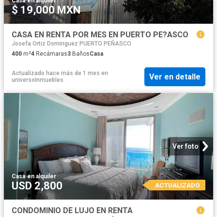
Casa
·
en alquiler
$ 19,000 MXN
CASA EN RENTA POR MES EN PUERTO PE?ASCO
Josefa Ortiz Dominguez PUERTO PEÑASCO
400
m²
4
Recámaras
3
Baños
Casa
Actualizado hace más de 1 mes
en
Ver en detalle
universoInmuebles
Ver foto
Casa
·
en alquiler
USD 2,800
ACTUALIZADO
CONDOMINIO DE LUJO EN RENTA