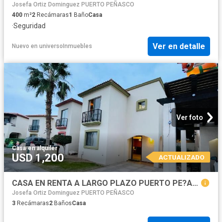
Josefa Ortiz Dominguez PUERTO PEÑASCO
400
m²
2
Recámaras
1
Baño
Casa
·
Seguridad
Ver en detalle
Nuevo
en
universoInmuebles
Ver foto
Casa
·
en alquiler
USD 1,200
ACTUALIZADO
CASA EN RENTA A LARGO PLAZO PUERTO PE?ASCO
Josefa Ortiz Dominguez PUERTO PEÑASCO
3
Recámaras
2
Baños
Casa