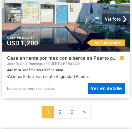
Ver foto
Casa
·
en alquiler
USD 1,200
ACTUALIZADO
Casa en renta por mes con alberca en Puerto pe?asco 4 recamaras
Josefa Ortiz Dominguez PUERTO PEÑASCO
445
m²
4
Recámaras
3
Baños
Casa
·
Alberca
·
Estacionamiento
·
Seguridad
·
Asador
Ver en detalle
Nuevo
en
universoInmuebles
1
2
3
>