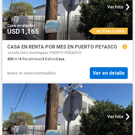
Ver foto
Casa
·
en alquiler
USD 1,165
ACTUALIZADO
CASA EN RENTA POR MES EN PUERTO PE?ASCO
Josefa Ortiz Dominguez PUERTO PEÑASCO
400
m²
4
Recámaras
3
Baños
Casa
Ver en detalle
Nuevo
en
universoInmuebles
Ver foto