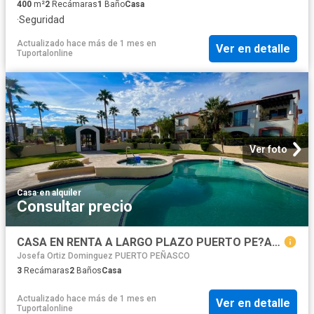
400
m²
2
Recámaras
1
Baño
Casa
·
Seguridad
Actualizado hace más de 1 mes
en
Ver en detalle
Tuportalonline
Ver foto
Casa
·
en alquiler
Consultar precio
CASA EN RENTA A LARGO PLAZO PUERTO PE?ASCO
Josefa Ortiz Dominguez PUERTO PEÑASCO
3
Recámaras
2
Baños
Casa
Actualizado hace más de 1 mes
en
Ver en detalle
Tuportalonline