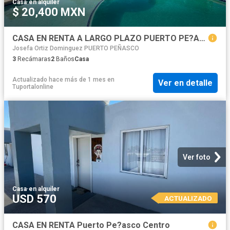
Casa
·
en alquiler
$ 20,400 MXN
CASA EN RENTA A LARGO PLAZO PUERTO PE?ASCO
Josefa Ortiz Dominguez PUERTO PEÑASCO
3
Recámaras
2
Baños
Casa
Actualizado hace más de 1 mes
en
Ver en detalle
Tuportalonline
Ver foto
Casa
·
en alquiler
USD 570
ACTUALIZADO
CASA EN RENTA Puerto Pe?asco Centro