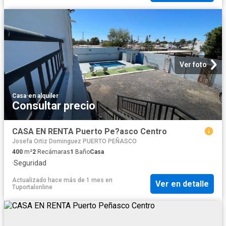
Ver foto
Casa
·
en alquiler
Consultar precio
CASA EN RENTA Puerto Pe?asco Centro
Josefa Ortiz Dominguez PUERTO PEÑASCO
400
m²
2
Recámaras
1
Baño
Casa
·
Seguridad
Actualizado hace más de 1 mes
en
Ver en detalle
Tuportalonline