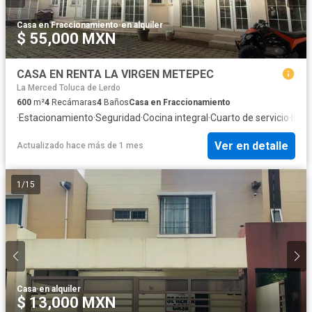
Casa en Fraccionamiento
·
en alquiler
$ 55,000 MXN
CASA EN RENTA LA VIRGEN METEPEC
La Merced Toluca de Lerdo
600
m²
4
Recámaras
4
Baños
Casa en Fraccionamiento
·
Estacionamiento
·
Seguridad
·
Cocina integral
·
Cuarto de servicio
·
Inte
Ver en detalle
Actualizado hace más de 1 mes
1
/
15
Casa
·
en alquiler
$ 13,000 MXN