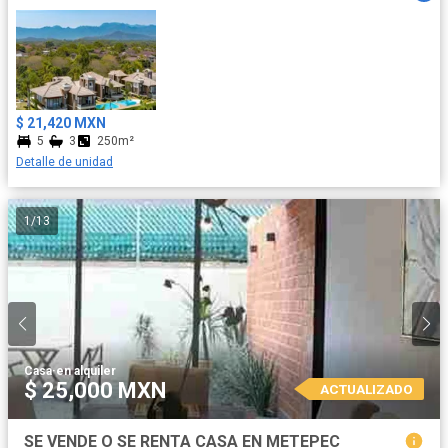
$ 21,420 MXN
5
3
250m²
Detalle de unidad
1
/
13
Casa
·
en alquiler
$ 25,000 MXN
ACTUALIZADO
SE VENDE O SE RENTA CASA EN METEPEC