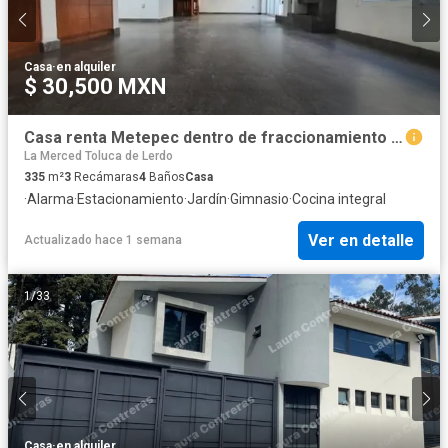
Casa
·
en alquiler
$ 30,500 MXN
Casa renta Metepec dentro de fraccionamiento en Ave. La Asunción esquina Ave. Lerma
La Merced Toluca de Lerdo
335
m²
3
Recámaras
4
Baños
Casa
·
Alarma
·
Estacionamiento
·
Jardín
·
Gimnasio
·
Cocina integral
Ver en detalle
Actualizado hace 1 semana
1
/
33
Casa
·
en alquiler