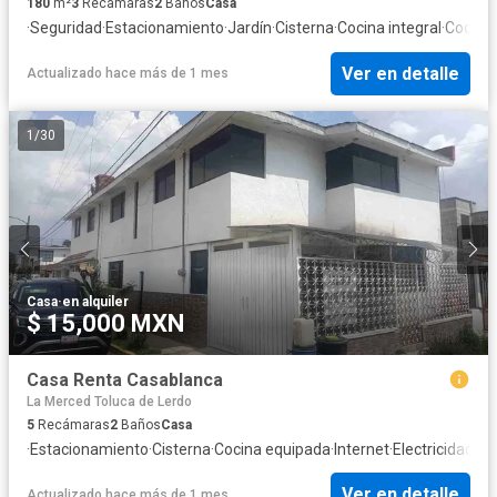
180
m²
3
Recámaras
2
Baños
Casa
·
Seguridad
·
Estacionamiento
·
Jardín
·
Cisterna
·
Cocina integral
·
Cocina
Ver en detalle
Actualizado hace más de 1 mes
1
/
30
Casa
·
en alquiler
$ 15,000 MXN
Casa Renta Casablanca
La Merced Toluca de Lerdo
5
Recámaras
2
Baños
Casa
·
Estacionamiento
·
Cisterna
·
Cocina equipada
·
Internet
·
Electricidad
·
Ag
Ver en detalle
Actualizado hace más de 1 mes