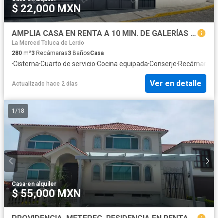
$ 22,000 MXN
AMPLIA CASA EN RENTA A 10 MIN. DE GALERÍAS METEPEC
La Merced Toluca de Lerdo
280
m²
3
Recámaras
3
Baños
Casa
·
Cisterna
·
Cuarto de servicio
·
Cocina equipada
·
Conserje
·
Recámara co
Ver en detalle
Actualizado hace 2 días
1
/
18
Casa
·
en alquiler
$ 55,000 MXN