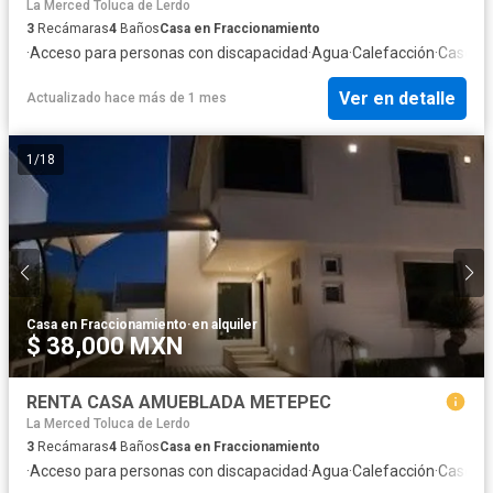
La Merced Toluca de Lerdo
3
Recámaras
4
Baños
Casa en Fraccionamiento
·
Acceso para personas con discapacidad
·
Agua
·
Calefacción
·
Caseta d
Ver en detalle
Actualizado hace más de 1 mes
1
/
18
Casa en Fraccionamiento
·
en alquiler
$ 38,000 MXN
RENTA CASA AMUEBLADA METEPEC
La Merced Toluca de Lerdo
3
Recámaras
4
Baños
Casa en Fraccionamiento
·
Acceso para personas con discapacidad
·
Agua
·
Calefacción
·
Caseta d