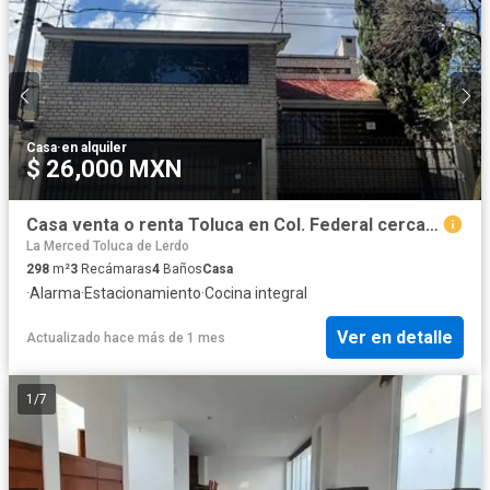
Casa
·
en alquiler
$ 26,000 MXN
Casa venta o renta Toluca en Col. Federal cerca de Tollocan y del Sanatorio Toluca, remodelada.
La Merced Toluca de Lerdo
298
m²
3
Recámaras
4
Baños
Casa
·
Alarma
·
Estacionamiento
·
Cocina integral
Ver en detalle
Actualizado hace más de 1 mes
1
/
7