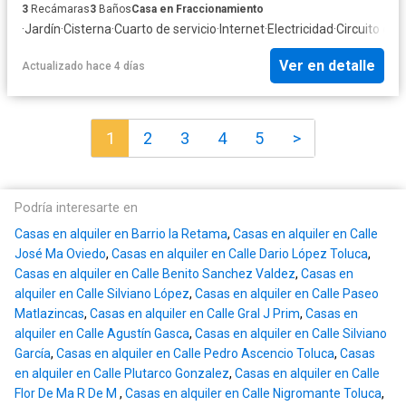
3
Recámaras
3
Baños
Casa en Fraccionamiento
·
Jardín
·
Cisterna
·
Cuarto de servicio
·
Internet
·
Electricidad
·
Circuito cer
Ver en detalle
Actualizado hace 4 días
1
2
3
4
5
>
Podría interesarte en
Casas en alquiler en Barrio la Retama
,
Casas en alquiler en Calle
José Ma Oviedo
,
Casas en alquiler en Calle Dario López Toluca
,
Casas en alquiler en Calle Benito Sanchez Valdez
,
Casas en
alquiler en Calle Silviano López
,
Casas en alquiler en Calle Paseo
Matlazincas
,
Casas en alquiler en Calle Gral J Prim
,
Casas en
alquiler en Calle Agustín Gasca
,
Casas en alquiler en Calle Silviano
García
,
Casas en alquiler en Calle Pedro Ascencio Toluca
,
Casas
en alquiler en Calle Plutarco Gonzalez
,
Casas en alquiler en Calle
Flor De Ma R De M
,
Casas en alquiler en Calle Nigromante Toluca
,