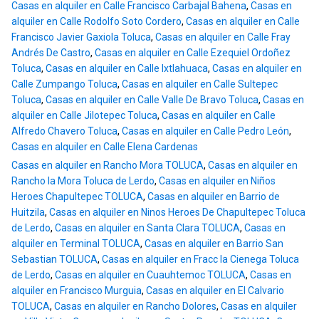
Casas en alquiler en Calle Francisco Carbajal Bahena
,
Casas en
alquiler en Calle Rodolfo Soto Cordero
,
Casas en alquiler en Calle
Francisco Javier Gaxiola Toluca
,
Casas en alquiler en Calle Fray
Andrés De Castro
,
Casas en alquiler en Calle Ezequiel Ordoñez
Toluca
,
Casas en alquiler en Calle Ixtlahuaca
,
Casas en alquiler en
Calle Zumpango Toluca
,
Casas en alquiler en Calle Sultepec
Toluca
,
Casas en alquiler en Calle Valle De Bravo Toluca
,
Casas en
alquiler en Calle Jilotepec Toluca
,
Casas en alquiler en Calle
Alfredo Chavero Toluca
,
Casas en alquiler en Calle Pedro León
,
Casas en alquiler en Calle Elena Cardenas
Casas en alquiler en Rancho Mora TOLUCA
,
Casas en alquiler en
Rancho la Mora Toluca de Lerdo
,
Casas en alquiler en Niños
Heroes Chapultepec TOLUCA
,
Casas en alquiler en Barrio de
Huitzila
,
Casas en alquiler en Ninos Heroes De Chapultepec Toluca
de Lerdo
,
Casas en alquiler en Santa Clara TOLUCA
,
Casas en
alquiler en Terminal TOLUCA
,
Casas en alquiler en Barrio San
Sebastian TOLUCA
,
Casas en alquiler en Fracc la Cienega Toluca
de Lerdo
,
Casas en alquiler en Cuauhtemoc TOLUCA
,
Casas en
alquiler en Francisco Murguia
,
Casas en alquiler en El Calvario
TOLUCA
,
Casas en alquiler en Rancho Dolores
,
Casas en alquiler