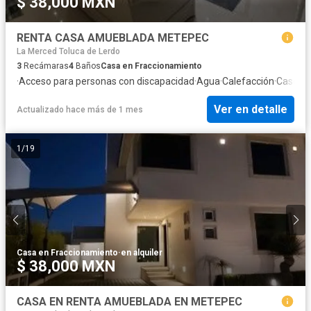
$ 38,000 MXN
RENTA CASA AMUEBLADA METEPEC
La Merced Toluca de Lerdo
3
Recámaras
4
Baños
Casa en Fraccionamiento
·
Acceso para personas con discapacidad
·
Agua
·
Calefacción
·
Caseta d
Ver en detalle
Actualizado hace más de 1 mes
1
/
19
Casa en Fraccionamiento
·
en alquiler
$ 38,000 MXN
CASA EN RENTA AMUEBLADA EN METEPEC