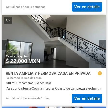
Ver en detalle
Actualizado hace 3 semanas
1
/
9
Casa
·
en alquiler
$ 22,000 MXN
RENTA AMPLIA Y HERMOSA CASA EN PRIVADA
La Merced Toluca de Lerdo
340
m²
3
Recámaras
3
Baños
Casa
·
Asador
·
Cisterna
·
Cocina integral
·
Cuarto de Limpieza
·
Electricidad
·
Es
Ver en detalle
Actualizado hace más de 1 mes