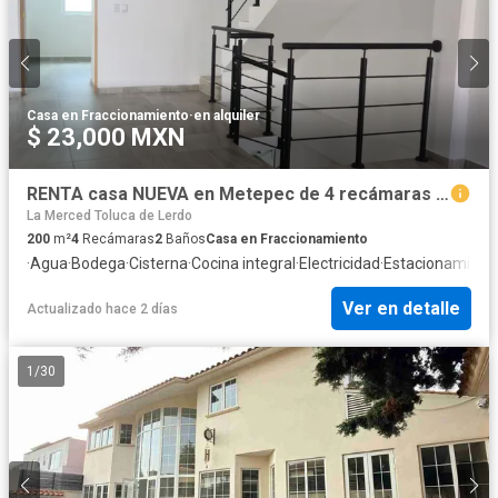
Casa en Fraccionamiento
·
en alquiler
$ 23,000 MXN
RENTA casa NUEVA en Metepec de 4 recámaras muy cerca de Av. Tecnológico
La Merced Toluca de Lerdo
200
m²
4
Recámaras
2
Baños
Casa en Fraccionamiento
·
Agua
·
Bodega
·
Cisterna
·
Cocina integral
·
Electricidad
·
Estacionamient
Ver en detalle
Actualizado hace 2 días
1
/
30