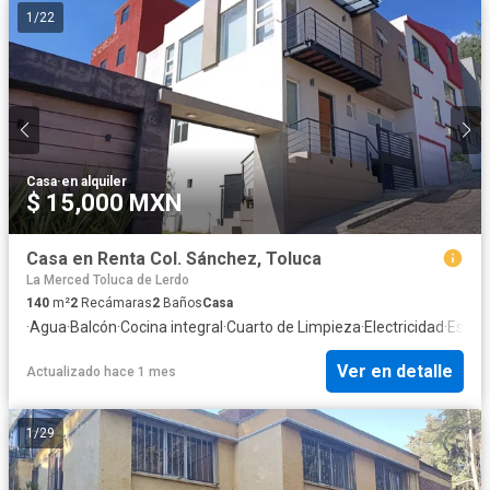
1
/
22
Casa
·
en alquiler
$ 15,000 MXN
Casa en Renta Col. Sánchez, Toluca
La Merced Toluca de Lerdo
140
m²
2
Recámaras
2
Baños
Casa
·
Agua
·
Balcón
·
Cocina integral
·
Cuarto de Limpieza
·
Electricidad
·
Estac
Ver en detalle
Actualizado hace 1 mes
1
/
29