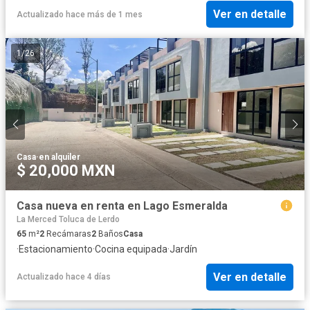
Ver en detalle
Actualizado hace más de 1 mes
1
/
26
Casa
·
en alquiler
$ 20,000 MXN
Casa nueva en renta en Lago Esmeralda
La Merced Toluca de Lerdo
65
m²
2
Recámaras
2
Baños
Casa
·
Estacionamiento
·
Cocina equipada
·
Jardín
Ver en detalle
Actualizado hace 4 días