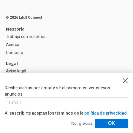
© 2026 Lifull Connect
Nestoria
Trabaja con nosotros
Acerca
Contacto
Legal
Aviso legal
Política de Privacidad
Política de Cookies
Recibe alertas por email y sé el primero en ver nuevos
anuncios
Ayuda
Preguntas
Al suscribirte aceptas los términos de la
política de privacidad
Nuestros Partners
Filtros
OK
No, gracias