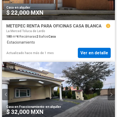
Casa
·
en alquiler
$ 22,000 MXN
METEPEC RENTA PARA OFICINAS CASA BLANCA
La Merced Toluca de Lerdo
180
m²
4
Recámaras
2
Baños
Casa
·
Estacionamiento
Ver en detalle
Actualizado hace más de 1 mes
1
/
65
Casa en Fraccionamiento
·
en alquiler
$ 32,000 MXN