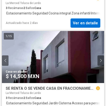
La Merced Toluca de Lerdo
3
Recámaras
2
Baños
Casa
·
Estacionamiento
·
Seguridad
·
Cocina integral
·
Zona infantil
·
Internet
·
W
Ver en detalle
Actualizado hace 2 días
1
/
15
Casa
·
en alquiler
$ 14,500 MXN
SE RENTA O SE VENDE CASA EN FRACCIONAMIENTO LA RIVERA I, TOLUCA, EDO MÉXICO.
La Merced Toluca de Lerdo
3
Recámaras
2
Baños
Casa
·
Estacionamiento
·
Seguridad
·
Jardín
·
Cisterna
·
Acceso para personas 