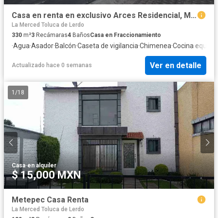
Casa en renta en exclusivo Arces Residencial, Metepec
La Merced Toluca de Lerdo
330
m²
3
Recámaras
4
Baños
Casa en Fraccionamiento
·
Agua
·
Asador
·
Balcón
·
Caseta de vigilancia
·
Chimenea
·
Cocina equipa
Ver en detalle
Actualizado hace 0 semanas
1
/
18
Casa
·
en alquiler
$ 15,000 MXN
Metepec Casa Renta
La Merced Toluca de Lerdo