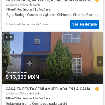
PROVIDENCIA, METEPEC, RESIDENCIA EN RENTA, EXCELENTE ESTADO
La Merced Toluca de Lerdo
450
m²
3
Recámaras
4
Baños
Casa
·
Agua
·
Bodega
·
Caseta de vigilancia
·
Chimenea
·
Cisterna
·
Cocina equi
Ver en detalle
Actualizado hace más de 1 mes
1
/
18
Casa
·
en alquiler
$ 13,000 MXN
CASA EN RENTA SEMI AMUEBLADA EN LA GALIA TOLUCA
La Merced Toluca de Lerdo
180
m²
3
Recámaras
2
Baños
Casa
·
Estacionamiento
·
Cocina equipada
·
Jardín