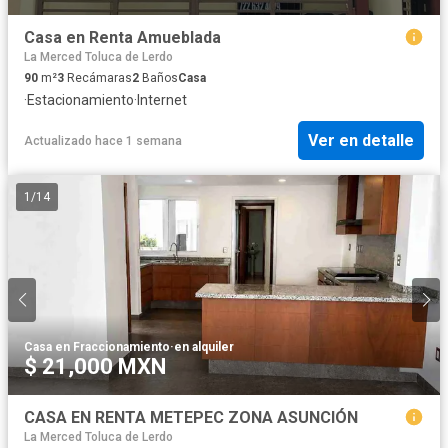
Casa en Renta Amueblada
La Merced Toluca de Lerdo
90
m²
3
Recámaras
2
Baños
Casa
·
Estacionamiento
·
Internet
Ver en detalle
Actualizado hace 1 semana
1
/
14
Casa en Fraccionamiento
·
en alquiler
$ 21,000 MXN
CASA EN RENTA METEPEC ZONA ASUNCIÓN
La Merced Toluca de Lerdo