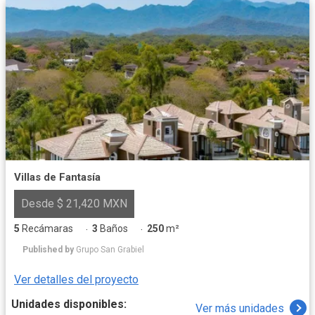
Villas de Fantasía
Desde $ 21,420 MXN
5
Recámaras
3
Baños
250
m²
·
·
Published by
Grupo San Grabiel
Ver detalles del proyecto
Unidades disponibles:
Ver más unidades