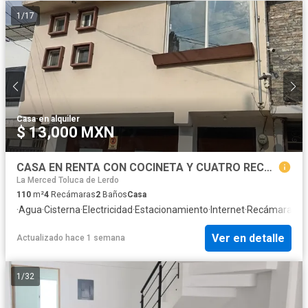
1
/
17
Casa
·
en alquiler
$ 13,000 MXN
CASA EN RENTA CON COCINETA Y CUATRO RECAMARAS, TRES ESTACIONAMIENTOS
La Merced Toluca de Lerdo
110
m²
4
Recámaras
2
Baños
Casa
·
Agua
·
Cisterna
·
Electricidad
·
Estacionamiento
·
Internet
·
Recámara con
Ver en detalle
Actualizado hace 1 semana
1
/
32