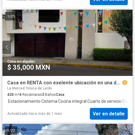
1
/
25
Casa
·
en alquiler
$ 35,000 MXN
Casa en RENTA con exelente ubicación en una de las mejores zonas de Toluca.
La Merced Toluca de Lerdo
420
m²
4
Recámaras
3
Baños
Casa
·
Estacionamiento
·
Cisterna
·
Cocina integral
·
Cuarto de servicio
·
Cocina
Ver en detalle
Actualizado hace más de 1 mes
1
/
22