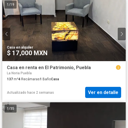
1
/
19
Casa
·
en alquiler
$ 17,000 MXN
Casa en renta en El Patrimonio, Puebla
La Noria Puebla
137
m²
4
Recámaras
1
Baño
Casa
Ver en detalle
Actualizado hace 2 semanas
1
/
35