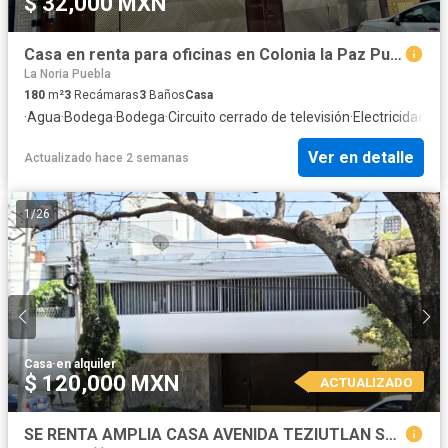
$ 32,000 MXN
Casa en renta para oficinas en Colonia la Paz Puebla
La Noria Puebla
180
m²
3
Recámaras
3
Baños
Casa
·
Agua
·
Bodega
·
Bodega
·
Circuito cerrado de televisión
·
Electricidad
·
Es
Ver en detalle
Actualizado hace 2 semanas
1
/
26
Casa
·
en alquiler
$ 120,000 MXN
ACTUALIZADO
SE RENTA AMPLIA CASA AVENIDA TEZIUTLAN SUR, COL. LA PAZ, PUEBLA