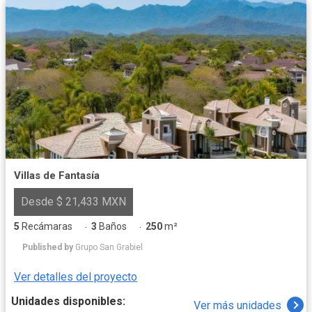
Villas de Fantasía
Desde $ 21,433 MXN
5
Recámaras
3
Baños
250
m²
·
·
Published by
Grupo San Grabiel
Ver detalles del proyecto
Unidades disponibles:
Ver más unidades