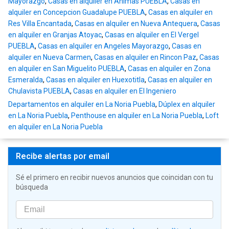
Mayorazgo
,
Casas en alquiler en Animas PUEBLA
,
Casas en
alquiler en Concepcion Guadalupe PUEBLA
,
Casas en alquiler en
Res Villa Encantada
,
Casas en alquiler en Nueva Antequera
,
Casas
en alquiler en Granjas Atoyac
,
Casas en alquiler en El Vergel
PUEBLA
,
Casas en alquiler en Angeles Mayorazgo
,
Casas en
alquiler en Nueva Carmen
,
Casas en alquiler en Rincon Paz
,
Casas
en alquiler en San Miguelito PUEBLA
,
Casas en alquiler en Zona
Esmeralda
,
Casas en alquiler en Huexotitla
,
Casas en alquiler en
Chulavista PUEBLA
,
Casas en alquiler en El Ingeniero
Departamentos en alquiler en La Noria Puebla
,
Dúplex en alquiler
en La Noria Puebla
,
Penthouse en alquiler en La Noria Puebla
,
Loft
en alquiler en La Noria Puebla
Recibe alertas por email
Sé el primero en recibir nuevos anuncios que coincidan con tu
búsqueda