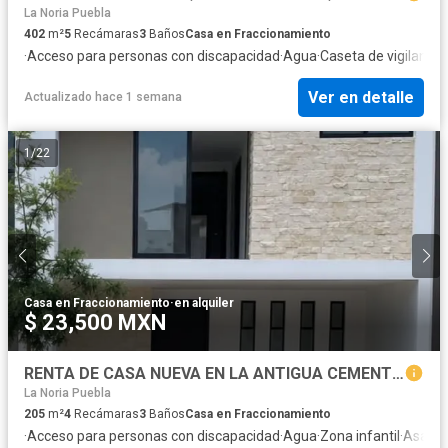
La Noria Puebla
402
m²
5
Recámaras
3
Baños
Casa en Fraccionamiento
·
Acceso para personas con discapacidad
·
Agua
·
Caseta de vigilancia
·
Ver en detalle
Actualizado hace 1 semana
1
/
22
Casa en Fraccionamiento
·
en alquiler
$ 23,500 MXN
RENTA DE CASA NUEVA EN LA ANTIGUA CEMENTERA, PUEBLA, PUEBLE, 4 RECAMARAS, SALA DE TV Y ROOF GARDEN
La Noria Puebla
205
m²
4
Recámaras
3
Baños
Casa en Fraccionamiento
·
Acceso para personas con discapacidad
·
Agua
·
Zona infantil
·
Asado