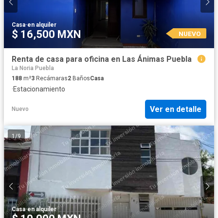
Casa
·
en alquiler
$ 16,500 MXN
NUEVO
Renta de casa para oficina en Las Ánimas Puebla
La Noria Puebla
188
m²
3
Recámaras
2
Baños
Casa
·
Estacionamiento
Ver en detalle
Nuevo
1
/
9
Casa
·
en alquiler