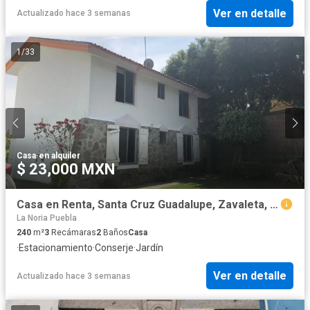
Ver en detalle
Actualizado hace 3 semanas
1
/
33
Casa
·
en alquiler
$ 23,000 MXN
Casa en Renta, Santa Cruz Guadalupe, Zavaleta, Recta a Cholula
La Noria Puebla
240
m²
3
Recámaras
2
Baños
Casa
·
Estacionamiento
·
Conserje
·
Jardín
Ver en detalle
Actualizado hace 3 semanas