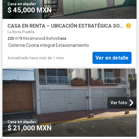
Casa
·
en alquiler
$ 45,000 MXN
CASA EN RENTA – UBICACIÓN ESTRATÉGICA SOBRE 16 DE SEPTIEMBRE Col Gabriel Pastor 2da Seccion Antes de Boulevard 5 de Mayo.
La Noria Puebla
220
m²
3
Recámaras
2
Baños
Casa
·
Cisterna
·
Cocina integral
·
Estacionamiento
Ver en detalle
Actualizado hace más de 1 mes
Ver foto
Casa
·
en alquiler
$ 21,000 MXN