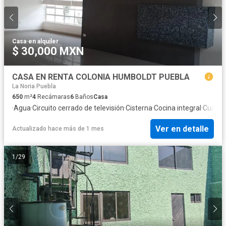
Casa
·
en alquiler
$ 30,000 MXN
CASA EN RENTA COLONIA HUMBOLDT PUEBLA
La Noria Puebla
650
m²
4
Recámaras
6
Baños
Casa
·
Agua
·
Circuito cerrado de televisión
·
Cisterna
·
Cocina integral
·
Cuarto
Ver en detalle
Actualizado hace más de 1 mes
1
/
29