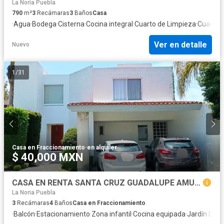
La Noria Puebla
790
m²
3
Recámaras
3
Baños
Casa
·
Agua
·
Bodega
·
Cisterna
·
Cocina integral
·
Cuarto de Limpieza
·
Cuarto d
Ver en detalle
Nuevo
1
/
31
Casa en Fraccionamiento
·
en alquiler
$ 40,000 MXN
CASA EN RENTA SANTA CRUZ GUADALUPE AMUEBLADA ZAVALETA PUEBLA
La Noria Puebla
3
Recámaras
4
Baños
Casa en Fraccionamiento
·
Balcón
·
Estacionamiento
·
Zona infantil
·
Cocina equipada
·
Jardín
·
Des