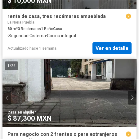
$ 10,000 MXN
renta de casa, tres recámaras amueblada
La Noria Puebla
80
m²
3
Recámaras
1
Baño
Casa
·
Seguridad
·
Cisterna
·
Cocina integral
Ver en detalle
Actualizado hace 1 semana
1
/
26
Casa
·
en alquiler
$ 87,300 MXN
Para negocio con 2 frentes o para extranjeros