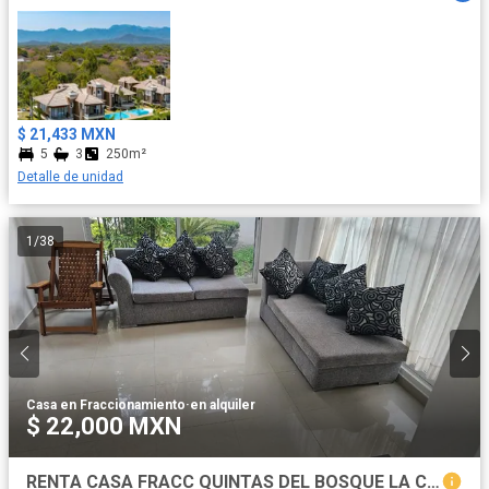
$ 21,433 MXN
5
3
250m²
Detalle de unidad
1
/
38
Casa en Fraccionamiento
·
en alquiler
$ 22,000 MXN
RENTA CASA FRACC QUINTAS DEL BOSQUE LA CALERA PUEBLA