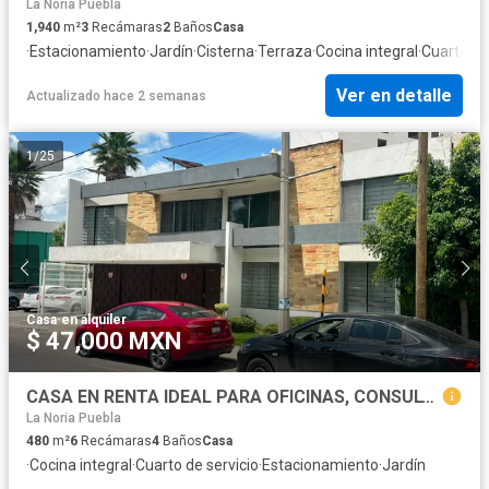
La Noria Puebla
1,940
m²
3
Recámaras
2
Baños
Casa
·
Estacionamiento
·
Jardín
·
Cisterna
·
Terraza
·
Cocina integral
·
Cuarto de
Ver en detalle
Actualizado hace 2 semanas
1
/
25
Casa
·
en alquiler
$ 47,000 MXN
CASA EN RENTA IDEAL PARA OFICINAS, CONSULTORIOS O CASA HABITACIÓN EN ZONA LA PAZ
La Noria Puebla
480
m²
6
Recámaras
4
Baños
Casa
·
Cocina integral
·
Cuarto de servicio
·
Estacionamiento
·
Jardín