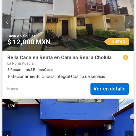
Casa
·
en alquiler
$ 12,000 MXN
NUEVO
Bella Casa en Renta en Camino Real a Cholula
La Noria Puebla
3
Recámaras
2
Baños
Casa
·
Estacionamiento
·
Cocina integral
·
Cuarto de servicio
Ver en detalle
Nuevo
1
/
20