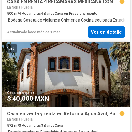
CASA EN RENTA 4 RECAMARAS MEXICANA CONTEMPORANEA
La Noria Puebla
500
m²
4
Recámaras
4
Baños
Casa en Fraccionamiento
·
Bodega
·
Caseta de vigilancia
·
Chimenea
·
Cocina equipada
·
Estaciona
Ver en detalle
Actualizado hace más de 1 mes
1
/
35
Casa
·
en alquiler
$ 40,000 MXN
Casa en venta y renta en Reforma Agua Azul, Puebla
La Noria Puebla
572
m²
3
Recámaras
3
Baños
Casa
·
Estacionamiento
·
Electricidad
·
Internet
·
Seguridad