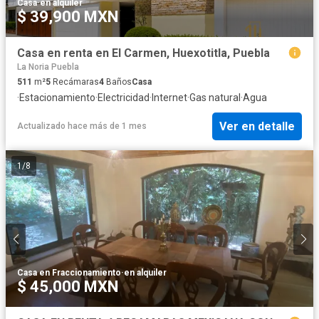
Casa
·
en alquiler
$ 39,900 MXN
Casa en renta en El Carmen, Huexotitla, Puebla
La Noria Puebla
511
m²
5
Recámaras
4
Baños
Casa
·
Estacionamiento
·
Electricidad
·
Internet
·
Gas natural
·
Agua
Ver en detalle
Actualizado hace más de 1 mes
1
/
8
Casa en Fraccionamiento
·
en alquiler
$ 45,000 MXN