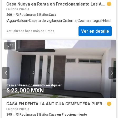
Casa Nueva en Renta en Fraccionamiento Las Animas
La Noria Puebla
200
m²
3
Recámaras
3
Baños
Casa
·
Agua
·
Balcón
·
Caseta de vigilancia
·
Cisterna
·
Cocina integral
·
Electrici
Ver en detalle
Actualizado hace más de 1 mes
1
/
24
Casa en Fraccionamiento
·
en alquiler
$ 22,000 MXN
CASA EN RENTA LA ANTIGUA CEMENTERA PUEBLA
La Noria Puebla
195
m²
3
Recámaras
3
Baños
Casa en Fraccionamiento