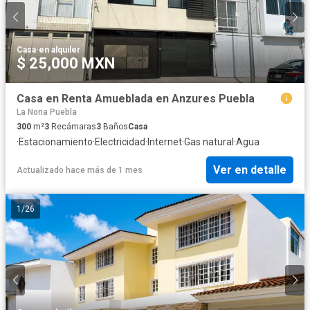
Casa
·
en alquiler
$ 25,000 MXN
Casa en Renta Amueblada en Anzures Puebla
La Noria Puebla
300
m²
3
Recámaras
3
Baños
Casa
·
Estacionamiento
·
Electricidad
·
Internet
·
Gas natural
·
Agua
Ver en detalle
Actualizado hace más de 1 mes
1
/
26