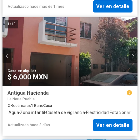
Ver en detalle
Actualizado hace más de 1 mes
1
/
13
Casa
·
en alquiler
$ 6,000 MXN
Antigua Hacienda
La Noria Puebla
2
Recámaras
1
Baño
Casa
·
Agua
·
Zona infantil
·
Caseta de vigilancia
·
Electricidad
·
Estacionamien
Ver en detalle
Actualizado hace 3 días