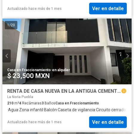
Ver en detalle
Actualizado hace más de 1 mes
1
/
20
Casa en Fraccionamiento
·
en alquiler
$ 23,500 MXN
RENTA DE CASA NUEVA EN LA ANTIGUA CEMENTERA, PUEBLA, CUATRO RECAMARAS, SALA DE TV Y ROOF GARDEN
La Noria Puebla
210
m²
4
Recámaras
3
Baños
Casa en Fraccionamiento
·
Agua
·
Zona infantil
·
Balcón
·
Caseta de vigilancia
·
Circuito cerrado de 
Ver en detalle
Actualizado hace más de 1 mes