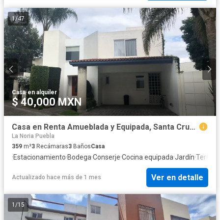
1
/
47
Casa
·
en alquiler
$ 40,000 MXN
Casa en Renta Amueblada y Equipada, Santa Cruz Guadalupe, Zavaleta
La Noria Puebla
359
m²
3
Recámaras
3
Baños
Casa
·
Estacionamiento
·
Bodega
·
Conserje
·
Cocina equipada
·
Jardín
·
Terraz
Ver en detalle
Actualizado hace más de 1 mes
1
/
15