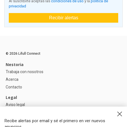
Al suscribirte aceptas las
condiciones de uso
y la
política de
privacidad
Recibir alertas
© 2026 Lifull Connect
Nestoria
Trabaja con nosotros
Acerca
Contacto
Legal
Aviso legal
Política de Privacidad
Política de Cookies
Recibe alertas por email y sé el primero en ver nuevos
anuncios