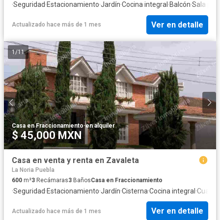
·
Seguridad
·
Estacionamiento
·
Jardín
·
Cocina integral
·
Balcón
·
Sala poli
Ver en detalle
Actualizado hace más de 1 mes
1
/
11
Casa en Fraccionamiento
·
en alquiler
$ 45,000 MXN
Casa en venta y renta en Zavaleta
La Noria Puebla
600
m²
3
Recámaras
3
Baños
Casa en Fraccionamiento
·
Seguridad
·
Estacionamiento
·
Jardín
·
Cisterna
·
Cocina integral
·
Cuarto 
Ver en detalle
Actualizado hace más de 1 mes