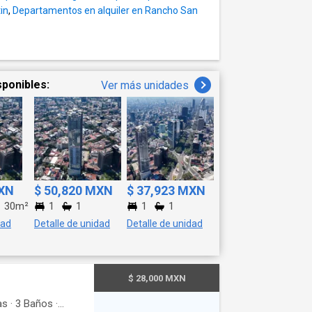
os en el costo de
in
,
Departamentos en alquiler en Rancho San
cos y arte que se
y medidas son
cumentación
sponibles:
Ver más unidades
eto a cambios sin
a NO están
biliario,
las fotografías.
y deberán
MXN
$ 50,820 MXN
$ 37,923 MXN
30m²
1
1
1
1
dad
Detalle de unidad
Detalle de unidad
$ 28,000 MXN
as
·
3
Baños
·