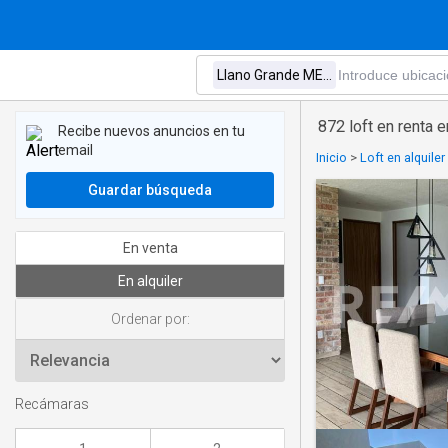
872 loft en renta
Recibe nuevos anuncios en tu
email
Inicio
>
Loft en alquile
Guardar búsqueda
En venta
En alquiler
Ordenar por:
Recámaras