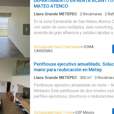
DEPARTAMENTO EN RENTA ACANTTO
lavado con lavadero Estacionamiento para 1 
MATEO ATENCO
eléctrico
Llano Grande METEPEC
·
2
Recámaras
·
2
Bañ
Apartamento
·
Agua
·
Balcón
·
Cocina integral
·
En la zona Esmeralda de San Mateo Atenco
Recámara con closet
·
Sala polivalente
·
Terraza
con salón de usos múltiples, sala coworking, gim
avenida de gran afluencia y salidas rápidas
Metepec, zona de gran plusvalía Dos modelo
MODELO COUVET con BALCON Ubicado en 8o
Actualizado hace 2 semanas
> SONIA
2 recamaras, 2 baños Amplia estancia $16,5
CARDENAS
incluido 2 cajones de estacionamiento MODELO BAUME con
TERRAZA Ubicado en 7º piso Consta de 2 re
Penthouse ejecutivo amueblado. Soluci
Estancia Cocina abierta Area de servicio Ter
mano para reubicación en Metep
$16,900 mantenimiento incluido 2 cajones d
Llano Grande METEPEC
·
300
m²
·
3
Recámar
Apartamento
·
Estacionamiento
·
Bodega
·
Coc
Penthouse ejecutivo amueblado en renta – Be
Jardín
·
Gimnasio
·
Jacuzzi
·
Alberca
·
Terraza
Metepec Este penthouse de dos niveles está diseñado para
perfiles ejecutivos, directivos o reubicacion
que necesitan una solución residencial inmedi
fricciones y lista para habitar desde el primer día. C
Actualizado hace 1 mes
> EXP México
superficie aproximada de 300 m², su distribu