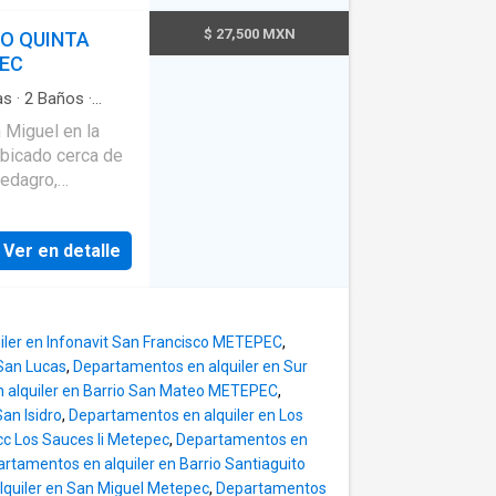
ie y los
o abierto que
$ 27,500 MXN
O QUINTA
ocina integral -
PEC
 2 habitaciones
estidor y
as
·
2
Baños
·
 El gas es
 Miguel en la
stacionamiento
bicado cerca de
Sedagro,
epec y Metepec
Ver en detalle
e jardín,2
 sin techar.
ler en Infonavit San Francisco METEPEC
,
baño completo, 3
San Lucas
,
Departamentos en alquiler en Sur
ompartido para
 alquiler en Barrio San Mateo METEPEC
,
an Isidro
,
Departamentos en alquiler en Los
cc Los Sauces Ii Metepec
,
Departamentos en
rtamentos en alquiler en Barrio Santiaguito
revio aviso. Los
quiler en San Miguel Metepec
,
Departamentos