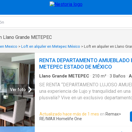
 en Llano Grande METEPEC
r en Mexico
>
Loft en alquiler en Metepec México
>
Loft en alquiler en Llano G
RENTA DEPARTAMENTO AMUEBLADO 
METEPEC ESTADO DE MÉXICO
Llano Grande METEPEC
·
210
m²
·
3
Baños
·
A
Terraza
·
Elevador
SE RENTA “DEPARTAMENTO LUJOSO AMUE
Ver foto
una experiencia de Lujo y tranquilidad en una
plusvalía? Vive en un exclusivo departament
con elevador, amueblado, decorado y equipad
necesario para tu comodidad. El conjunto Res
Actualizado hace más de 1 mes
en
Remax
>
“MADEIRA” se encuentra estratégicamente u
RE/MAX Homelife One
Metepec, cerca de Toluca y Avenidas import
Estado de México, Pino Suarez, Las Torres 