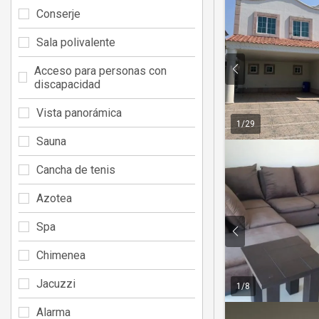
Conserje
Sala polivalente
Acceso para personas con
discapacidad
Vista panorámica
1
/
29
Sauna
Cancha de tenis
Azotea
Spa
Chimenea
Jacuzzi
1
/
8
Alarma