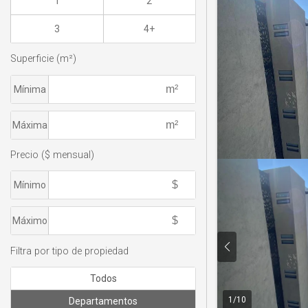
1
2
3
4+
Superficie (m²)
Mínima
Máxima
Precio ($ mensual)
Mínimo
Máximo
Filtra por tipo de propiedad
Todos
1
/
10
Departamentos