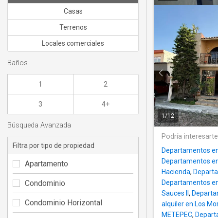
Casas
Terrenos
Locales comerciales
Baños
1
2
3
4+
1
/
12
Búsqueda Avanzada
Podría interesart
Filtra por tipo de propiedad
Departamentos en 
Departamentos en a
Apartamento
Hacienda
,
Departa
Condominio
Departamentos en 
Sauces II
,
Departam
Condominio Horizontal
alquiler en Los Mor
METEPEC
,
Departa