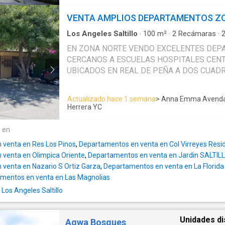
LEDS.Ventanas dobles para aislamiento ac?st
principal con chapa inteligente.Interphone p
VENTA AMPLIOS DEPARTAMENTOS ZO
Lobby.Elevador.Acceso privado de la rampa 
como acceso directo al parque de amenidade
Los Angeles Saltillo
·
100
m²
·
2
Recámaras
·
Estacionamiento
·
Recámara con closet
·
Zonas
amenidades como tiendas especializadas y d
EN ZONA NORTE VENDO EXCELENTES DEP
verdes, jardines, restaurantes, cancha de teni
CERCANOS A ESCUELAS HOSPITALES CEN
caminar con vista panor?mica, ludoteca, ?rea
UBICADOS EN REAL DE PEÑA A DOS CUAD
infantiles,asadores, p?rgolas.Pet Friendly..Pu
FIGUEROA. SON SEIS DEPARTAMENTOS TRE
inmobiliaria en universoinmuebles
TRES EN PLANTA ALTA. LOS DE PLANTA B
Actualizado hace 1 semana
> Anna Emma Avend
CAJONES DE ESTACIONAMIENTO Y LOS DE
Herrera YC
UNO. EL EDIFICIO DONDE SE ENCUENTRA
PRIVADO. CUENTA CON PORTONES AUTOMA
e en
DE SALIDA. UNA LINDA AREA VERDE QUE 
 venta en Res Los Pinos
,
Departamentos en venta en Col Virreyes Resid
SEIS DEPARTAMENTOS. CADA DEPARTAME
venta en Olimpica Oriente
,
Departamentos en venta en Jardin SALTIL
INTERFON TANQUE DE GAS ESTACIONARIO, 
venta en Nazario S Ortiz Garza
,
Departamentos en venta en La Florida S
BOMBA, ALGUNOS CUENTAN CON MINI SPL
mentos en venta en Las Magnolias
CUENTAN CON ABANICOS DE TECHO EN SA
Los Angeles Saltillo
CUANTO ESPACIOS TIENE SALA, COMEDOR
CON ESTUFA Y HORNO, LAVANDERIA TECHA
LAVADORA Y SECADORA. CUENTA ADEMAS
Unidades di
Agwa Bosques