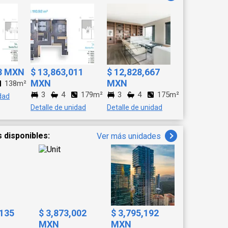
O KING SIZE. LA
Y UN AMPLIO CLOSET.
. UN SEGUNDO BAÑO
TA ADEMAS CON
OS PUEDEN VENDERSE
63 MXN
$ 13,863,011
$ 12,828,667
MXN
MXN
138m²
3
4
179m²
3
4
175m²
dad
Detalle de unidad
Detalle de unidad
 disponibles:
Ver más unidades
,135
$ 3,873,002
$ 3,795,192
MXN
MXN