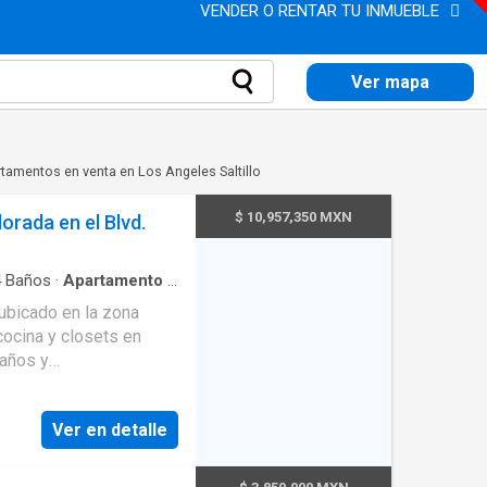
VENDER O RENTAR TU INMUEBLE
Ver mapa
tamentos en venta en Los Angeles Saltillo
$ 10,957,350 MXN
orada en el Blvd.
4
Baños
·
Apartamento
·
ento
·
Asador
·
Elevador
 ubicado en la zona
cocina y closets en
baños y
minado con pisos de
ncia y detector de
Ver en detalle
luminación en base a
ico y térmico.Puerta
ara comunicarse con