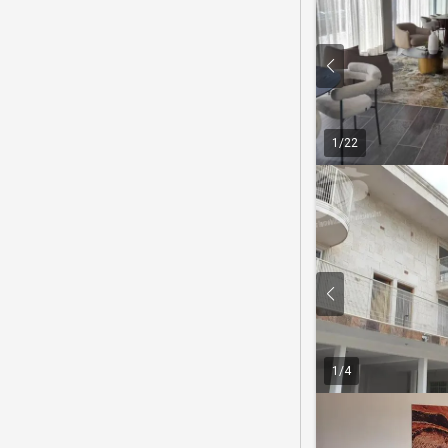
1
/
22
1
/
4