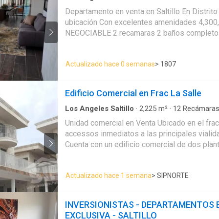
Balcón
·
Estacionamiento
Departamento en venta en Saltillo En Distrit
ubicación Con excelentes amenidades 4,30
NEGOCIABLE 2 recamaras 2 baños completos Cocina Comedor Sala
2 cajones de estacionamiento. EasyBroker I
Actualizado hace 0 semanas
> 1807
Edificio Comercial en Frac La Salle
Los Angeles Saltillo
·
2,225
m²
·
12
Recámara
Apartamento
Unidad comercial en Venta Ubicado en el fracc La Salle, con
accessos inmediatos a las principales vialid
Cuenta con un edificio comercial de dos pla
recepcion, oficinas, sala de juntas y elevador. Edificio comerial co
de una planta con dos oficinas amplias y are
Actualizado hace 1 semana
> SIPNORTE
Complejo de departamentos (12) modernos 
unidades rentables. Precio menor al avaluo. Contamos con
financiamiento a 12 meses sin intereses, 
INVERSIONISTAS - DEPARTAMENTOS 
INMOBILIARIA. La plena satisfacción de calid
EXCLUSIVA - SALTILLO