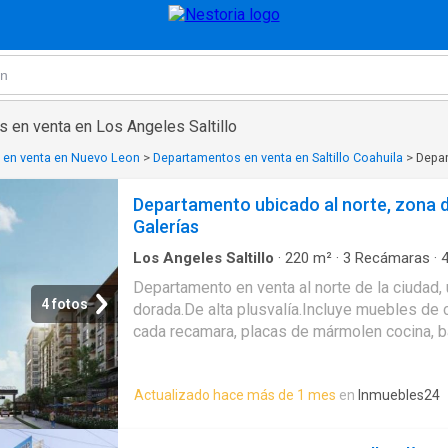
 en venta en Los Angeles Saltillo
 en venta en Nuevo Leon
>
Departamentos en venta en Saltillo Coahuila
>
Depar
Departamento ubicado al norte, zona d
Galerías
Los Angeles Saltillo
·
220
m²
·
3
Recámaras
·
Aire acondicionado
·
Zona infantil
·
Estacionami
Departamento en venta al norte de la ciudad,
4 fotos
dorada.De alta plusvalía.Incluye muebles de 
cada recamara, placas de mármolen cocina, 
accesorios.Duela laminada en recamaras.Ter
porcelanato de gran formato.Botón de emerge
Actualizado hace más de 1 mes
en
Inmuebles24
humo en cocina.Aire acondicionado incluido.I
LEDS.Ventanas dobles para aislamiento acúst
principal con chapa inteligente.Interphone p