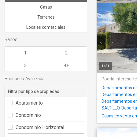
Casas
Terrenos
Locales comerciales
Baños
1
2
3
4+
1
/
31
Búsqueda Avanzada
Podría interesart
Departamentos en
Filtra por tipo de propiedad
Departamentos en 
Departamentos en 
Apartamento
SALTILLO
,
Departa
Condominio
Casas en venta en 
Condominio Horizontal