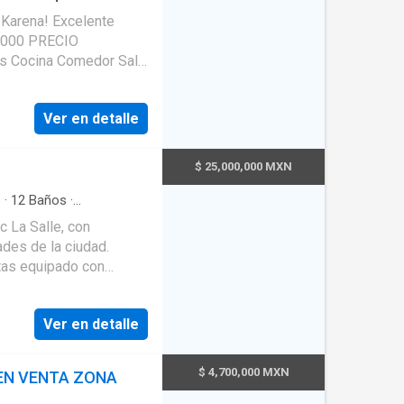
o Karena! Excelente
0,000 PRECIO
D: EB-TR0996
Ver en detalle
$ 25,000,000 MXN
s
·
12
Baños
·
ades de la ciudad.
ntas equipado con
n
a de recepcion.
Ver en detalle
y equipados como
LA MEJOR BOLSA
$ 4,700,000 MXN
EN VENTA ZONA
ad y servicio de los