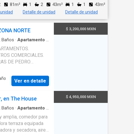
2
81m²
1
2
43m²
1
1
43m²
 unidad
Detalle de unidad
Detalle de unidad
$ 3,200,000 MXN
ZONA NORTE
2
Baños
·
Apartamento
·
ARTAMENTOS.
TROS COMERCIALES.
RAS DE PEDRO
ANTA ALTA.CUENTAN
EDIFICIO DONDE SE
año
Ver en detalle
O. CUENTA CON
E SALIDA. UNA LINDA
IS DEPARTAMENTOS.
$ 4,950,000 MXN
r, en The House
FON TANQUE DE GAS
 ALGUNOS CUENTAN
2
Baños
·
Apartamento
·
e
·
Cocina equipada
·
 CON ABANICOS DE
y amplia, comedor para
raza
 ESPACIOS TIENE
dora terraza equipada
STUFA Y HORNO,
vadora y secadora, aire