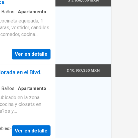
$ 3,850,000 MXN
ca
e estacionamiento, así
s. Cuenta con
2
Baños
·
Apartamento
·
e conveniencia, áreas
cocineta equipada, 1
s y pádel, pista para
aras, vestidor, candiles
 de juegos
a-comedor, cocina
t InmobilioariaSaltillo
tinas, baño completo,
e lavado, pequeña
Ver en detalle
r ID: EB-FL1421
$ 10,957,350 MXN
orada en el Blvd.
4
Baños
·
Apartamento
·
ento
·
Asador
·
Elevador
 ubicado en la zona
cocina y closets en
ba?os y
minado con pisos de
ncia y detector de
ebles
>
Ver en detalle
luminaci?n en base a