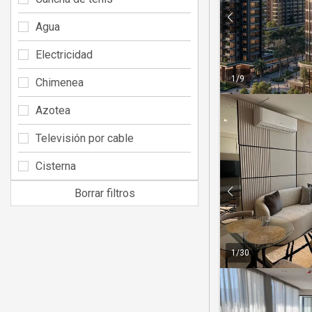
Agua
Electricidad
1
/
9
Chimenea
Azotea
Televisión por cable
Cisterna
Borrar filtros
1
/
30