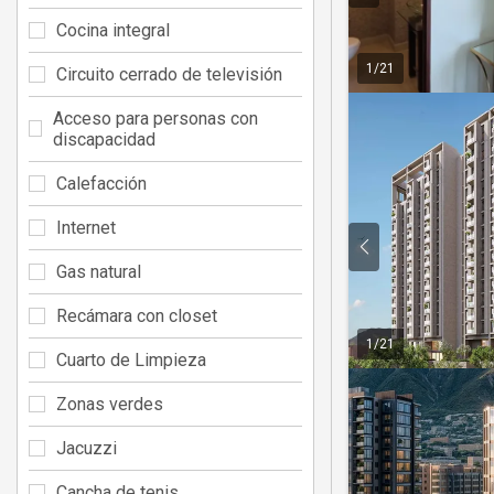
Cocina integral
1
/
21
Circuito cerrado de televisión
Acceso para personas con
discapacidad
Calefacción
Internet
Gas natural
Recámara con closet
1
/
21
Cuarto de Limpieza
Zonas verdes
Jacuzzi
Cancha de tenis