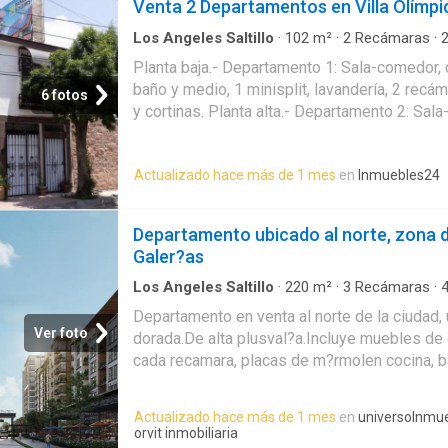
Venta 2 Departamentos en Villa Olímpi
Lobby.Elevador.Acceso privado de la rampa d
como acceso directoal parque de amenidade
Los Angeles Saltillo
·
102
m²
·
2
Recámaras
·
Terraza
·
Cuarto de servicio
amenidades como tiendas especializadas y d
Planta baja.- Departamento 1: Sala-comedor, 
verdes, jardines, restaurantes, cancha de teni
baño y medio, 1 minisplit, lavandería, 2 recám
6 fotos
caminar con vista panorámica, ludoteca, área
y cortinas. Planta alta.- Departamento 2: Sal
infantiles,asadores, pérgolas.Pet Friendly.Orvi
equipada, minisplit área social, abanicos, cor
Coahuila.tel 8444989917
minsplit en cada recámara, closets, centro d
Actualizado hace más de 1 mes
en
Inmuebles24
terraza con mesa y protecciones. EasyBroke
Departamento ubicado al norte, zona d
Galer?as
Los Angeles Saltillo
·
220
m²
·
3
Recámaras
·
Aire acondicionado
·
Zona infantil
·
Estacionami
Departamento en venta al norte de la ciudad,
Ver foto
dorada.De alta plusval?a.Incluye muebles de 
cada recamara, placas de m?rmolen cocina, 
accesorios.Duela laminada en recamaras.Ter
porcelanato de gran formato.Bot?n de emerge
Actualizado hace más de 1 mes
en
universoInmu
humo en cocina.Aire acondicionado incluido.I
orvit inmobiliaria