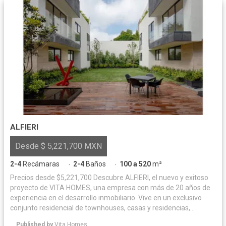
ALFIERI
Desde $ 5,221,700 MXN
2-4
Recámaras
2-4
Baños
100 a 520
m²
·
·
Precios desde $5,221,700 Descubre ALFIERI, el nuevo y exitoso
proyecto de VITA HOMES, una empresa con más de 20 años de
experiencia en el desarrollo inmobiliario. Vive en un exclusivo
conjunto residencial de townhouses, casas y residencias,
ubicadas a tan solo 10 minutos de Santa Fe. Características: -
Published by
Vita Homes