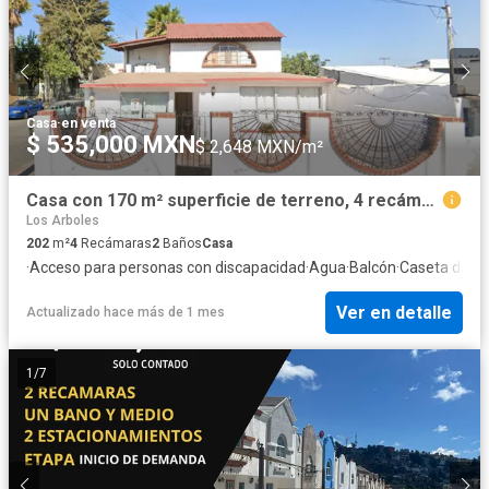
Casa
·
en venta
$ 535,000 MXN
$ 2,648 MXN/m²
Casa con 170 m² superficie de terreno, 4 recámaras en venta, Tijuana
Los Arboles
202
m²
4
Recámaras
2
Baños
Casa
·
Acceso para personas con discapacidad
·
Agua
·
Balcón
·
Caseta de vig
Ver en detalle
Actualizado hace más de 1 mes
1
/
7