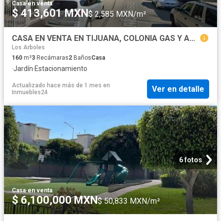
Casa
·
en venta
$ 413,601 MXN
$ 2,585 MXN/m²
CASA EN VENTA EN TIJUANA, COLONIA GAS Y ANEXAS. CASA DE REMATE!
Los Arboles
160
m²
3
Recámaras
2
Baños
Casa
·
Jardín
·
Estacionamiento
Actualizado hace más de 1 mes
en
Ver en detalle
Inmuebles24
6 fotos
Casa
·
en venta
$ 6,100,000 MXN
$ 50,833 MXN/m²