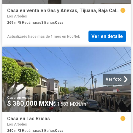
Casa en venta en Gas y Anexas, Tijuana, Baja California
Los Arboles
269
m²
5
Recámaras
3
Baños
Casa
Ver en detalle
Actualizado hace más de 1 mes
en
NocNok
Ver foto
Casa
·
en venta
$ 380,000 MXN
$ 1,583 MXN/m²
Casa en Las Brisas
Los Arboles
240
m²
3
Recámaras
3
Baños
Casa