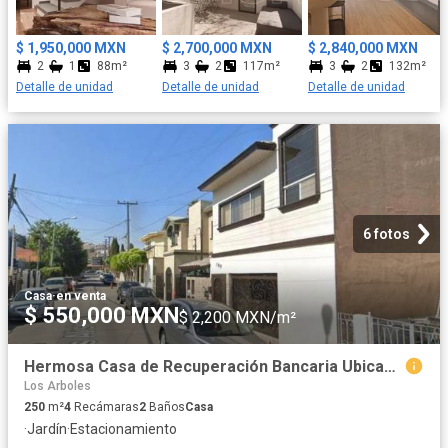
$ 1,950,000 MXN
$ 2,700,000 MXN
$ 2,840,000 MXN
2
1
88m²
3
2
117m²
3
2
132m²
Detalle de unidad
Detalle de unidad
Detalle de unidad
6 fotos
Casa
·
en venta
$ 550,000 MXN
$ 2,200 MXN/m²
Hermosa Casa de Recuperación Bancaria Ubicada en Tijuana Baja California *NO CRÉDITOS
Los Arboles
250
m²
4
Recámaras
2
Baños
Casa
·
Jardín
·
Estacionamiento