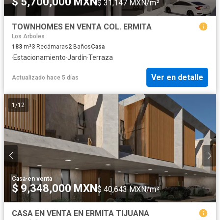
$ 5,700,000 MXN
$ 31,147 MXN/m²
TOWNHOMES EN VENTA COL. ERMITA
Los Arboles
183
m²
3
Recámaras
2
Baños
Casa
·
Estacionamiento
·
Jardín
·
Terraza
Ver en detalle
Actualizado hace 5 días
1
/
12
Casa
·
en venta
$ 9,348,000 MXN
$ 40,643 MXN/m²
CASA EN VENTA EN ERMITA TIJUANA