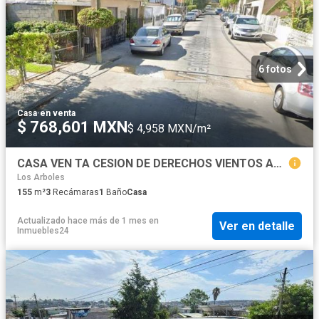
6 fotos
Casa
·
en venta
$ 768,601 MXN
$ 4,958 MXN/m²
CASA VEN TA CESION DE DERECHOS VIENTOS ALISIOS LAS BRISAS TIJUANA BJC MPCC
Los Arboles
155
m²
3
Recámaras
1
Baño
Casa
Actualizado hace más de 1 mes
en
Ver en detalle
Inmuebles24