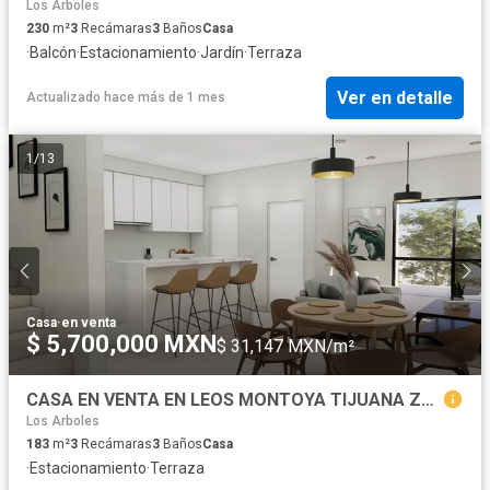
Los Arboles
230
m²
3
Recámaras
3
Baños
Casa
·
Balcón
·
Estacionamiento
·
Jardín
·
Terraza
Ver en detalle
Actualizado hace más de 1 mes
1
/
13
Casa
·
en venta
$ 5,700,000 MXN
$ 31,147 MXN/m²
CASA EN VENTA EN LEOS MONTOYA TIJUANA ZONA ERMITA SUR
Los Arboles
183
m²
3
Recámaras
3
Baños
Casa
·
Estacionamiento
·
Terraza