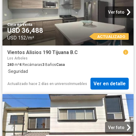
Ver foto
Casa
·
en venta
USD 36,488
ACTUALIZADO
USD 152/m²
Vientos Alisios 190 Tijuana B.C
Los Arboles
240
m²
4
Recámaras
3
Baños
Casa
·
Seguridad
Ver en detalle
Actualizado hace 2 días
en
universoInmuebles
Ver foto