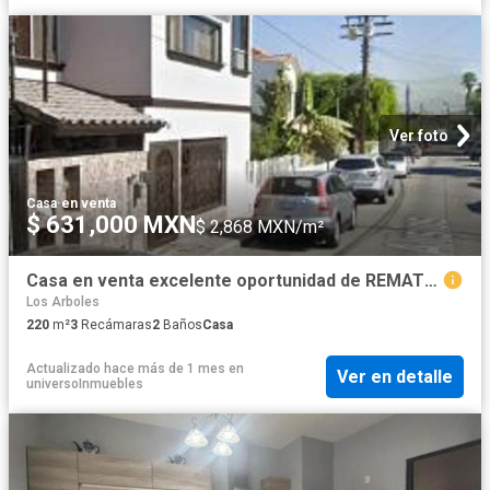
Ver foto
Casa
·
en venta
$ 631,000 MXN
$ 2,868 MXN/m²
Casa en venta excelente oportunidad de REMATE BANCARIO
Los Arboles
220
m²
3
Recámaras
2
Baños
Casa
Actualizado hace más de 1 mes
en
Ver en detalle
universoInmuebles