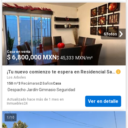
6 fotos
Casa
·
en venta
$ 6,800,000 MXN
$ 45,333 MXN/m²
¡Tu nuevo comienzo te espera en Residencial San Angelín!
Los Arboles
150
m²
3
Recámaras
2
Baños
Casa
·
Despacho
·
Jardín
·
Gimnasio
·
Seguridad
Actualizado hace más de 1 mes
en
Ver en detalle
Inmuebles24
1
/
10