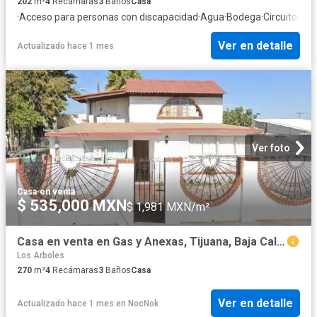
202
m²
4
Recámaras
3
Baños
Casa
·
Acceso para personas con discapacidad
·
Agua
·
Bodega
·
Circuito cer
Ver en detalle
Actualizado hace 1 mes
Ver foto
Casa
·
en venta
$ 535,000 MXN
$ 1,981 MXN/m²
Casa en venta en Gas y Anexas, Tijuana, Baja California
Los Arboles
270
m²
4
Recámaras
3
Baños
Casa
Ver en detalle
Actualizado hace 1 mes
en
NocNok