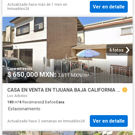
Actualizado hace más de 1 mes
en
Ver en detalle
Inmuebles24
6 fotos
Casa
·
en venta
$ 650,000 MXN
$ 3,611 MXN/m²
CASA EN VENTA EN TIJUANA BAJA CALIFORNIA VIENTOS GAS Y ANEXAS VIENTOS ALISIOS
Los Arboles
180
m²
4
Recámaras
2
Baños
Casa
·
Estacionamiento
Ver en detalle
Actualizado hace 2 semanas
en
Inmuebles24