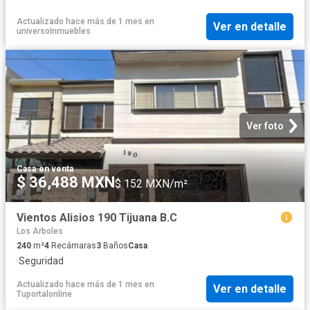
Actualizado hace más de 1 mes
en
Ver en detalle
universoInmuebles
Ver foto
Casa
·
en venta
$ 36,488 MXN
$ 152 MXN/m²
Vientos Alisios 190 Tijuana B.C
Los Arboles
240
m²
4
Recámaras
3
Baños
Casa
·
Seguridad
Actualizado hace más de 1 mes
en
Ver en detalle
Tuportalonline