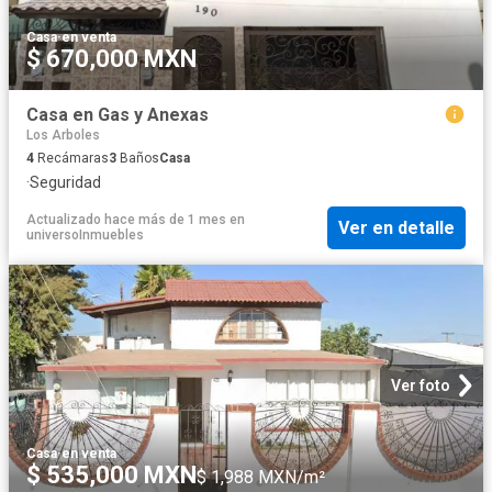
Casa
·
en venta
$ 670,000 MXN
Casa en Gas y Anexas
Los Arboles
4
Recámaras
3
Baños
Casa
·
Seguridad
Actualizado hace más de 1 mes
en
Ver en detalle
universoInmuebles
Ver foto
Casa
·
en venta
$ 535,000 MXN
$ 1,988 MXN/m²