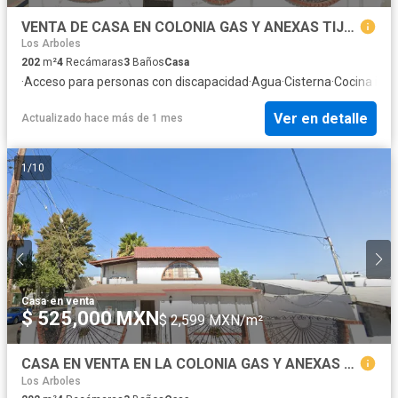
VENTA DE CASA EN COLONIA GAS Y ANEXAS TIJUANA
Los Arboles
202
m²
4
Recámaras
3
Baños
Casa
·
Acceso para personas con discapacidad
·
Agua
·
Cisterna
·
Cocina inte
Ver en detalle
Actualizado hace más de 1 mes
1
/
10
Casa
·
en venta
$ 525,000 MXN
$ 2,599 MXN/m²
CASA EN VENTA EN LA COLONIA GAS Y ANEXAS EN TIJUANA EN BAJA CALIFORNIA
Los Arboles