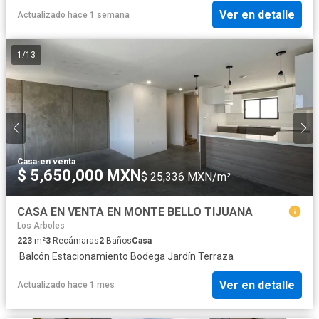
Ver en detalle
Actualizado hace 1 semana
1
/
13
Casa
·
en venta
$ 5,650,000 MXN
$ 25,336 MXN/m²
CASA EN VENTA EN MONTE BELLO TIJUANA
Los Arboles
223
m²
3
Recámaras
2
Baños
Casa
·
Balcón
·
Estacionamiento
·
Bodega
·
Jardín
·
Terraza
Ver en detalle
Actualizado hace 1 mes