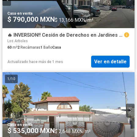
Casa
·
en venta
$ 790,000 MXN
$ 13,166 MXN/m²
🔥 INVERSION!! Cesión de Derechos en Jardines de Agua Caliente PRIV OLIVO.
Los Arboles
60
m²
2
Recámaras
1
Baño
Casa
Ver en detalle
Actualizado hace más de 1 mes
1
/
10
Casa
·
en venta
$ 535,000 MXN
$ 2,648 MXN/m²