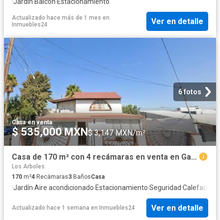
·
Jardín
·
Balcón
·
Estacionamiento
Actualizado hace más de 1 mes
en
Ver en detalle
Inmuebles24
6 fotos
Casa
·
en venta
$ 535,000 MXN
$ 3,147 MXN/m²
Casa de 170 m² con 4 recámaras en venta en Gas y Anexas
Los Arboles
170
m²
4
Recámaras
3
Baños
Casa
·
Jardín
·
Aire acondicionado
·
Estacionamiento
·
Seguridad
·
Calefacción
Ver en detalle
Actualizado hace 1 semana
en
Inmuebles24