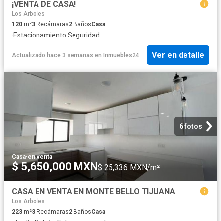
¡VENTA DE CASA!
Los Arboles
120
m²
3
Recámaras
2
Baños
Casa
·
Estacionamiento
·
Seguridad
Ver en detalle
Actualizado hace 3 semanas
en
Inmuebles24
6 fotos
Casa
·
en venta
$ 5,650,000 MXN
$ 25,336 MXN/m²
CASA EN VENTA EN MONTE BELLO TIJUANA
Los Arboles
223
m²
3
Recámaras
2
Baños
Casa