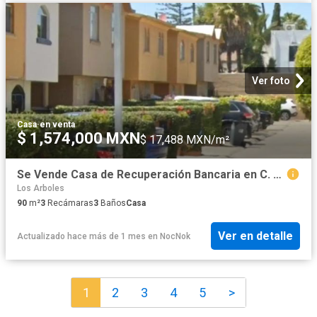
Ver foto
Casa
·
en venta
$ 1,574,000 MXN
$ 17,488 MXN/m²
Se Vende Casa de Recuperación Bancaria en C. Tacuba, col. Cortes de la Mesa, Tijuana B.C
Los Arboles
90
m²
3
Recámaras
3
Baños
Casa
Ver en detalle
Actualizado hace más de 1 mes
en
NocNok
1
2
3
4
5
>