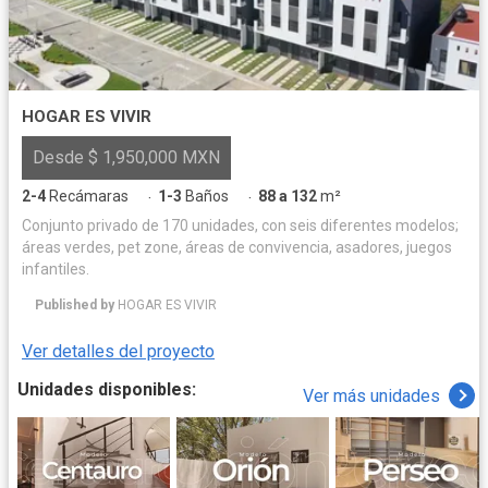
HOGAR ES VIVIR
Desde $ 1,950,000 MXN
2-4
Recámaras
1-3
Baños
88 a 132
m²
·
·
Conjunto privado de 170 unidades, con seis diferentes modelos;
áreas verdes, pet zone, áreas de convivencia, asadores, juegos
infantiles.
Published by
HOGAR ES VIVIR
Ver detalles del proyecto
Unidades disponibles:
Ver más unidades