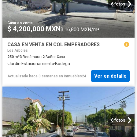
6 fotos
Casa
·
en venta
$ 4,200,000 MXN
$ 16,800 MXN/m²
CASA EN VENTA EN COL EMPERADORES
Los Arboles
250
m²
3
Recámaras
2
Baños
Casa
·
Jardín
·
Estacionamiento
·
Bodega
Ver en detalle
Actualizado hace 3 semanas
en
Inmuebles24
6 fotos