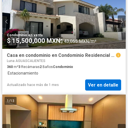
Condominio
·
en venta
$ 15,500,000 MXN
$ 43,055 MXN/m²
Casa en condominio en Condominio Residencial Campestre Club de Golf Sur
Luna AGUASCALIENTES
360
m²
3
Recámaras
2
Baños
Condominio
·
Estacionamiento
Ver en detalle
Actualizado hace más de 1 mes
1
/
13