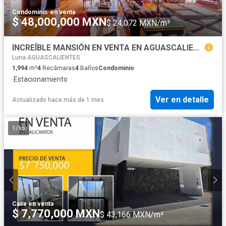
Condominio
·
en venta
$ 48,000,000 MXN
$ 24,072 MXN/m²
INCREÍBLE MANSIÓN EN VENTA EN AGUASCALIENTES
Luna AGUASCALIENTES
1,994
m²
4
Recámaras
4
Baños
Condominio
·
Estacionamiento
Ver en detalle
Actualizado hace más de 1 mes
1
/
15
Casa
·
en venta
$ 7,770,000 MXN
$ 43,166 MXN/m²