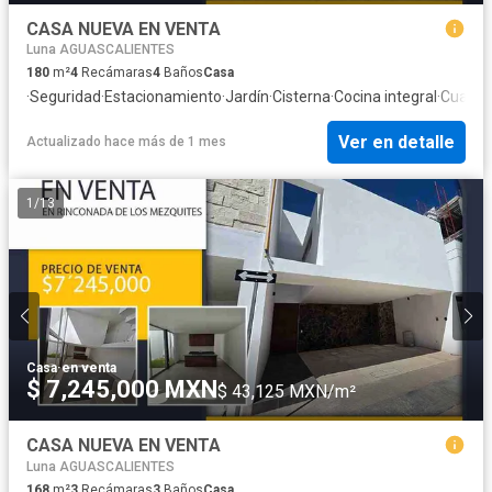
CASA NUEVA EN VENTA
Luna AGUASCALIENTES
180
m²
4
Recámaras
4
Baños
Casa
·
Seguridad
·
Estacionamiento
·
Jardín
·
Cisterna
·
Cocina integral
·
Cuarto 
Ver en detalle
Actualizado hace más de 1 mes
1
/
13
Casa
·
en venta
$ 7,245,000 MXN
$ 43,125 MXN/m²
CASA NUEVA EN VENTA
Luna AGUASCALIENTES
168
m²
3
Recámaras
3
Baños
Casa