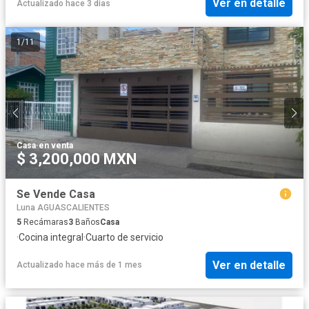
Ver en detalle
Actualizado hace 3 días
1
/
11
Casa
·
en venta
$ 3,200,000 MXN
Se Vende Casa
Luna AGUASCALIENTES
5
Recámaras
3
Baños
Casa
·
Cocina integral
·
Cuarto de servicio
Ver en detalle
Actualizado hace más de 1 mes