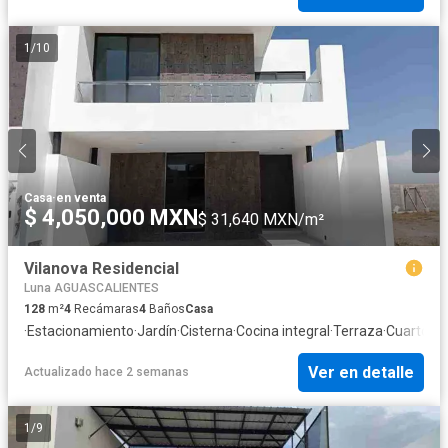
1
/
10
Casa
·
en venta
$ 4,050,000 MXN
$ 31,640 MXN/m²
Vilanova Residencial
Luna AGUASCALIENTES
128
m²
4
Recámaras
4
Baños
Casa
·
Estacionamiento
·
Jardín
·
Cisterna
·
Cocina integral
·
Terraza
·
Cuarto de
Ver en detalle
Actualizado hace 2 semanas
1
/
9