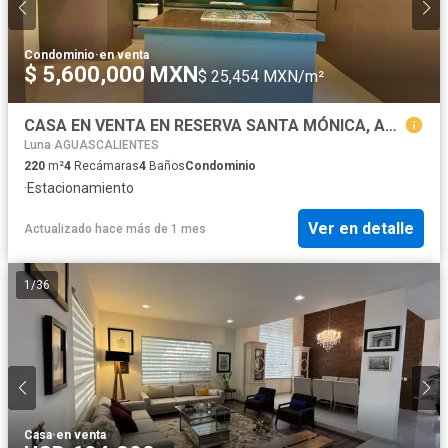
Condominio
·
en venta
$ 5,600,000 MXN
$ 25,454 MXN/m²
CASA EN VENTA EN RESERVA SANTA MÓNICA, AGUASCALIENTES
Luna AGUASCALIENTES
220
m²
4
Recámaras
4
Baños
Condominio
·
Estacionamiento
Ver en detalle
Actualizado hace más de 1 mes
1
/
36
Casa
·
en venta