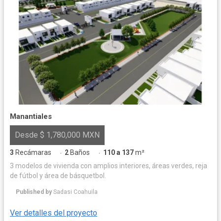
Manantiales
Desde $ 1,780,000 MXN
3
Recámaras
2
Baños
110 a 137
m²
·
·
3 modelos de vivienda con amplios interiores, áreas verdes, reja
de fútbol y área de básquetbol.
Published by
Sadasi Coahuila
Ver detalles del proyecto