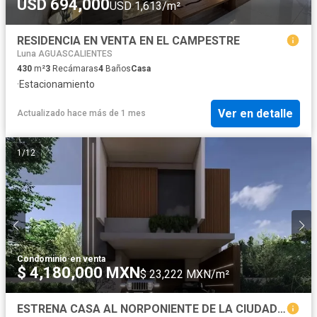
USD 694,000
USD 1,613/m²
RESIDENCIA EN VENTA EN EL CAMPESTRE
Luna AGUASCALIENTES
430
m²
3
Recámaras
4
Baños
Casa
·
Estacionamiento
Ver en detalle
Actualizado hace más de 1 mes
1
/
12
Condominio
·
en venta
$ 4,180,000 MXN
$ 23,222 MXN/m²
ESTRENA CASA AL NORPONIENTE DE LA CIUDAD EN HACIENDA NUEVA, AGUASCALIENTES