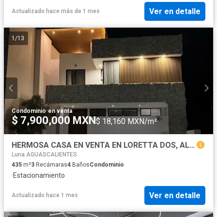
Ver en detalle
Actualizado hace más de 1 mes
1
/
13
Condominio
·
en venta
$ 7,900,000 MXN
$ 18,160 MXN/m²
HERMOSA CASA EN VENTA EN LORETTA DOS, AL NORPONIENTE DE AGUASCALIENTES
Luna AGUASCALIENTES
435
m²
3
Recámaras
4
Baños
Condominio
·
Estacionamiento
Ver en detalle
Actualizado hace 1 mes