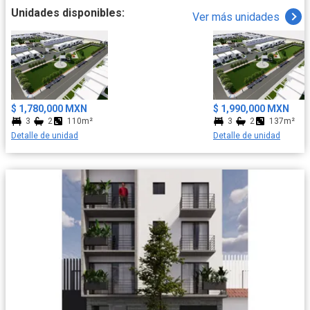
Unidades disponibles:
Ver más unidades
$ 1,780,000 MXN
$ 1,990,000 MXN
3
2
110m²
3
2
137m²
Detalle de unidad
Detalle de unidad