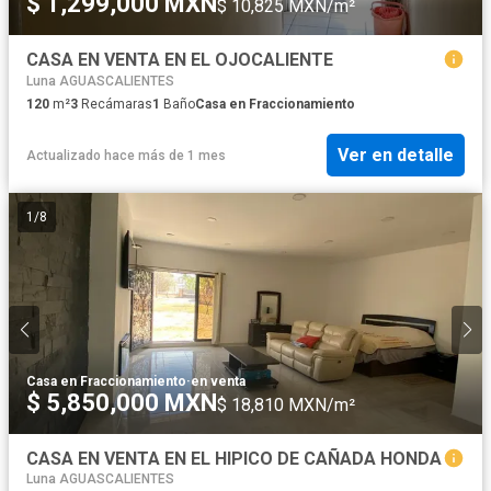
$ 1,299,000 MXN
$ 10,825 MXN/m²
CASA EN VENTA EN EL OJOCALIENTE
Luna AGUASCALIENTES
120
m²
3
Recámaras
1
Baño
Casa en Fraccionamiento
Ver en detalle
Actualizado hace más de 1 mes
1
/
8
Casa en Fraccionamiento
·
en venta
$ 5,850,000 MXN
$ 18,810 MXN/m²
CASA EN VENTA EN EL HIPICO DE CAÑADA HONDA
Luna AGUASCALIENTES