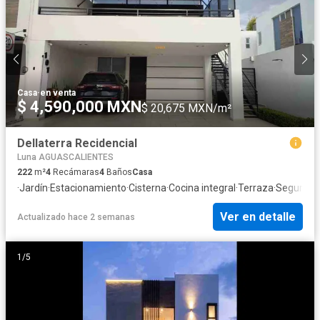
Casa
·
en venta
$ 4,590,000 MXN
$ 20,675 MXN/m²
Dellaterra Recidencial
Luna AGUASCALIENTES
222
m²
4
Recámaras
4
Baños
Casa
·
Jardín
·
Estacionamiento
·
Cisterna
·
Cocina integral
·
Terraza
·
Segurida
Ver en detalle
Actualizado hace 2 semanas
1
/
5