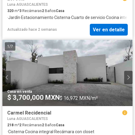
Luna AGUASCALIENTES
320
m²
3
Recámaras
2
Baños
Casa
·
Jardín
·
Estacionamiento
·
Cisterna
·
Cuarto de servicio
·
Cocina integral
Ver en detalle
Actualizado hace 2 semanas
1
/
7
Casa
·
en venta
$ 3,700,000 MXN
$ 16,972 MXN/m²
Carmel Recidencial
Luna AGUASCALIENTES
218
m²
2
Recámaras
2
Baños
Casa
·
Cisterna
·
Cocina integral
·
Recámara con closet