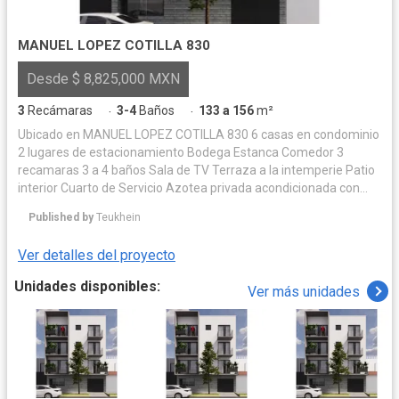
MANUEL LOPEZ COTILLA 830
Desde $ 8,825,000 MXN
3
Recámaras
3-4
Baños
133 a 156
m²
·
·
Ubicado en MANUEL LOPEZ COTILLA 830 6 casas en condominio
2 lugares de estacionamiento Bodega Estanca Comedor 3
recamaras 3 a 4 baños Sala de TV Terraza a la intemperie Patio
interior Cuarto de Servicio Azotea privada acondicionada con
acabados.
Published by
Teukhein
Ver detalles del proyecto
Unidades disponibles:
Ver más unidades