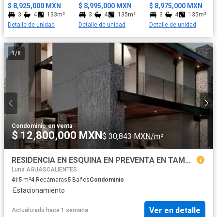
$ 8,925,000 MXN
$ 8,995,000 MXN
$ 8,975,000 MXN
3
4
133m²
3
4
135m²
3
4
135m²
Detalle de unidad
Detalle de unidad
Detalle de unidad
1
/
8
Condominio
·
en venta
$ 12,800,000 MXN
$ 30,843 MXN/m²
RESIDENCIA EN ESQUINA EN PREVENTA EN TAMARINDOS, AGUASCALIENTES
Luna AGUASCALIENTES
415
m²
4
Recámaras
5
Baños
Condominio
·
Estacionamiento
Ver en detalle
Actualizado hace 1 semana