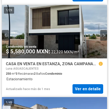
1
/
29
Condominio
·
en venta
$ 5,580,000 MXN
$ 22,320 MXN/m²
CASA EN VENTA EN ESTANZA, ZONA CAMPANARIO, AGUASCALIENTES
Luna AGUASCALIENTES
250
m²
3
Recámaras
2
Baños
Condominio
·
Estacionamiento
Ver en detalle
Actualizado hace más de 1 mes
1
/
49