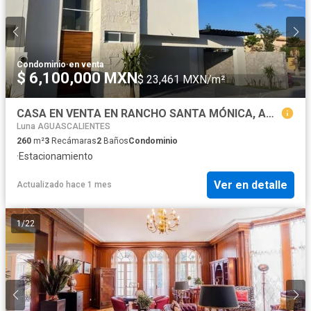
Condominio
·
en venta
$ 6,100,000 MXN
$ 23,461 MXN/m²
CASA EN VENTA EN RANCHO SANTA MÓNICA, AGUASCALIENTES
Luna AGUASCALIENTES
260
m²
3
Recámaras
2
Baños
Condominio
·
Estacionamiento
Ver en detalle
Actualizado hace 1 mes
1
/
22