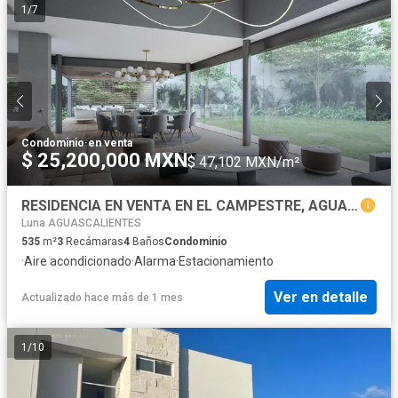
1
/
7
Condominio
·
en venta
$ 25,200,000 MXN
$ 47,102 MXN/m²
RESIDENCIA EN VENTA EN EL CAMPESTRE, AGUASCALIENTES
Luna AGUASCALIENTES
535
m²
3
Recámaras
4
Baños
Condominio
·
Aire acondicionado
·
Alarma
·
Estacionamiento
Ver en detalle
Actualizado hace más de 1 mes
1
/
10