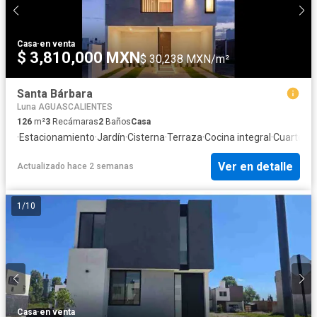
Casa
·
en venta
$ 3,810,000 MXN
$ 30,238 MXN/m²
Santa Bárbara
Luna AGUASCALIENTES
126
m²
3
Recámaras
2
Baños
Casa
·
Estacionamiento
·
Jardín
·
Cisterna
·
Terraza
·
Cocina integral
·
Cuarto de
Ver en detalle
Actualizado hace 2 semanas
1
/
10
Casa
·
en venta