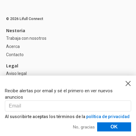
© 2026 Lifull Connect
Nestoria
Trabaja con nosotros
Acerca
Contacto
Legal
Aviso legal
Política de Privacidad
Política de Cookies
Recibe alertas por email y sé el primero en ver nuevos
anuncios
Ayuda
Preguntas
Al suscribirte aceptas los términos de la
política de privacidad
Nuestros Partners
Filtros
OK
No, gracias