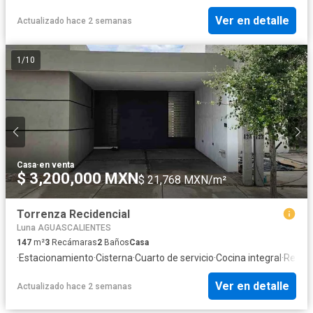
Ver en detalle
Actualizado hace 2 semanas
1
/
10
Casa
·
en venta
$ 3,200,000 MXN
$ 21,768 MXN/m²
Torrenza Recidencial
Luna AGUASCALIENTES
147
m²
3
Recámaras
2
Baños
Casa
·
Estacionamiento
·
Cisterna
·
Cuarto de servicio
·
Cocina integral
·
Recáma
Ver en detalle
Actualizado hace 2 semanas