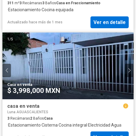
311
m²
3
Recámaras
3
Baños
Casa en Fraccionamiento
·
Estacionamiento
·
Cocina equipada
Ver en detalle
Actualizado hace más de 1 mes
1
/
5
Casa
·
en venta
$ 3,998,000 MXN
casa en venta
Luna AGUASCALIENTES
3
Recámaras
2
Baños
Casa
·
Estacionamiento
·
Cisterna
·
Cocina integral
·
Electricidad
·
Agua