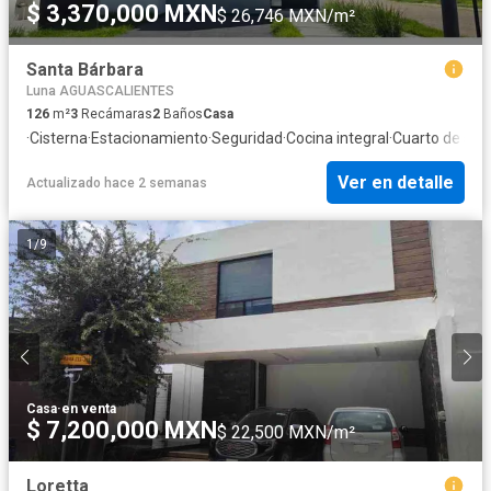
$ 3,370,000 MXN
$ 26,746 MXN/m²
Santa Bárbara
Luna AGUASCALIENTES
126
m²
3
Recámaras
2
Baños
Casa
·
Cisterna
·
Estacionamiento
·
Seguridad
·
Cocina integral
·
Cuarto de serv
Ver en detalle
Actualizado hace 2 semanas
1
/
9
Casa
·
en venta
$ 7,200,000 MXN
$ 22,500 MXN/m²
Loretta