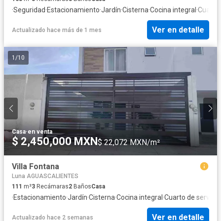
·
Seguridad
·
Estacionamiento
·
Jardín
·
Cisterna
·
Cocina integral
·
Cuarto 
Ver en detalle
Actualizado hace más de 1 mes
1
/
10
Casa
·
en venta
$ 2,450,000 MXN
$ 22,072 MXN/m²
Villa Fontana
Luna AGUASCALIENTES
111
m²
3
Recámaras
2
Baños
Casa
·
Estacionamiento
·
Jardín
·
Cisterna
·
Cocina integral
·
Cuarto de servicio
Ver en detalle
Actualizado hace 2 semanas