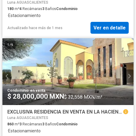
Luna AGUASCALIENTES
180
m²
4
Recámaras
3
Baños
Condominio
·
Estacionamiento
Ver en detalle
Actualizado hace más de 1 mes
1
/
9
Condominio
·
en venta
$ 28,000,000 MXN
$ 32,558 MXN/m²
EXCLUSIVA RESIDENCIA EN VENTA EN LA HACIENDA, AGUASCALIENTES
Luna AGUASCALIENTES
860
m²
3
Recámaras
3
Baños
Condominio
·
Estacionamiento