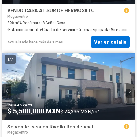
VENDO CASA AL SUR DE HERMOSILLO
Megacentro
390
m²
4
Recámaras
3
Baños
Casa
·
Estacionamiento
·
Cuarto de servicio
·
Cocina equipada
·
Aire acondic
Ver en detalle
Actualizado hace más de 1 mes
1
/
7
Casa
·
en venta
$ 5,500,000 MXN
$ 24,336 MXN/m²
Se vende casa en Rivello Residencial
Megacentro