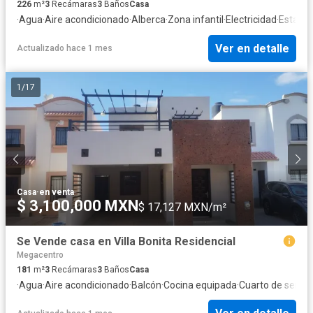
226
m²
3
Recámaras
3
Baños
Casa
·
Agua
·
Aire acondicionado
·
Alberca
·
Zona infantil
·
Electricidad
·
Estaci
Ver en detalle
Actualizado hace 1 mes
1
/
17
Casa
·
en venta
$ 3,100,000 MXN
$ 17,127 MXN/m²
Se Vende casa en Villa Bonita Residencial
Megacentro
181
m²
3
Recámaras
3
Baños
Casa
·
Agua
·
Aire acondicionado
·
Balcón
·
Cocina equipada
·
Cuarto de servic