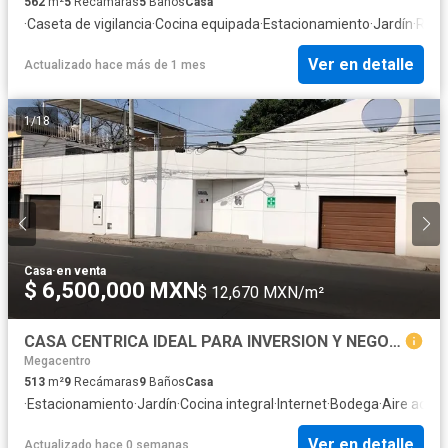
562
m²
5
Recámaras
5
Baños
Casa
·
Caseta de vigilancia
·
Cocina equipada
·
Estacionamiento
·
Jardín
·
Recá
Ver en detalle
Actualizado hace más de 1 mes
1
/
18
Casa
·
en venta
$ 6,500,000 MXN
$ 12,670 MXN/m²
CASA CENTRICA IDEAL PARA INVERSION Y NEGOCIO. COLONIA CENTRO
Megacentro
513
m²
9
Recámaras
9
Baños
Casa
·
Estacionamiento
·
Jardín
·
Cocina integral
·
Internet
·
Bodega
·
Aire acon
Ver en detalle
Actualizado hace 0 semanas