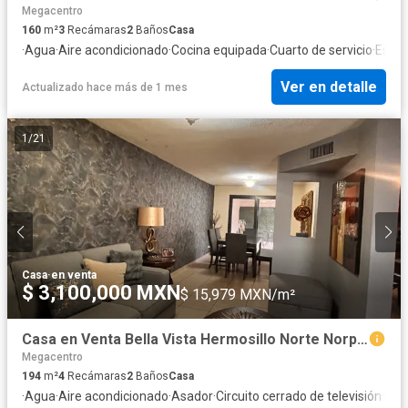
Megacentro
160
m²
3
Recámaras
2
Baños
Casa
·
Agua
·
Aire acondicionado
·
Cocina equipada
·
Cuarto de servicio
·
Estac
Ver en detalle
Actualizado hace más de 1 mes
1
/
21
Casa
·
en venta
$ 3,100,000 MXN
$ 15,979 MXN/m²
Casa en Venta Bella Vista Hermosillo Norte Norponiente 4 recamaras sobre Calle amplia
Megacentro
194
m²
4
Recámaras
2
Baños
Casa
·
Agua
·
Aire acondicionado
·
Asador
·
Circuito cerrado de televisión
·
Cis