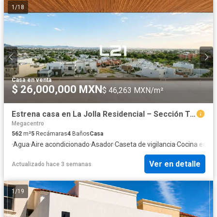
1
/
18
Casa
·
en venta
$ 26,000,000 MXN
$ 46,263 MXN/m²
Estrena casa en La Jolla Residencial – Sección Turquesas
Megacentro
562
m²
5
Recámaras
4
Baños
Casa
·
Agua
·
Aire acondicionado
·
Asador
·
Caseta de vigilancia
·
Cocina equi
Ver en detalle
Actualizado hace 3 semanas
1
/
19