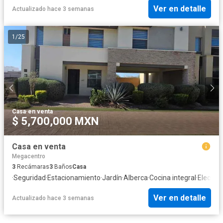
Ver en detalle
Actualizado hace 3 semanas
1
/
25
Casa
·
en venta
$ 5,700,000 MXN
Casa en venta
Megacentro
3
Recámaras
3
Baños
Casa
·
Seguridad
·
Estacionamiento
·
Jardín
·
Alberca
·
Cocina integral
·
Electric
Ver en detalle
Actualizado hace 3 semanas