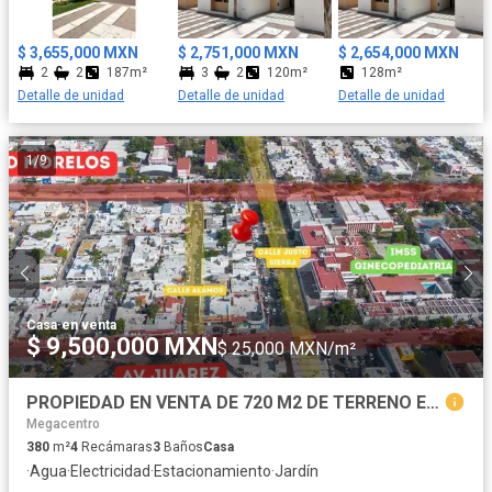
$ 3,655,000 MXN
$ 2,751,000 MXN
$ 2,654,000 MXN
2
2
187m²
3
2
120m²
128m²
Detalle de unidad
Detalle de unidad
Detalle de unidad
1
/
9
Casa
·
en venta
$ 9,500,000 MXN
$ 25,000 MXN/m²
PROPIEDAD EN VENTA DE 720 M2 DE TERRENO EN COLONIA CONSTITUCION
Megacentro
380
m²
4
Recámaras
3
Baños
Casa
·
Agua
·
Electricidad
·
Estacionamiento
·
Jardín