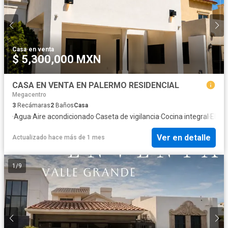
Casa
·
en venta
$ 5,300,000 MXN
CASA EN VENTA EN PALERMO RESIDENCIAL
Megacentro
3
Recámaras
2
Baños
Casa
·
Agua
·
Aire acondicionado
·
Caseta de vigilancia
·
Cocina integral
·
Elect
Ver en detalle
Actualizado hace más de 1 mes
1
/
9