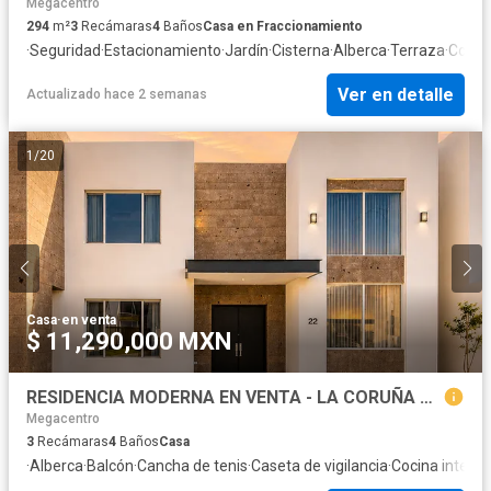
Megacentro
294
m²
3
Recámaras
4
Baños
Casa en Fraccionamiento
·
Seguridad
·
Estacionamiento
·
Jardín
·
Cisterna
·
Alberca
·
Terraza
·
Cocina
Ver en detalle
Actualizado hace 2 semanas
1
/
20
Casa
·
en venta
$ 11,290,000 MXN
RESIDENCIA MODERNA EN VENTA - LA CORUÑA RESIDENCIAL
Megacentro
3
Recámaras
4
Baños
Casa
·
Alberca
·
Balcón
·
Cancha de tenis
·
Caseta de vigilancia
·
Cocina integra