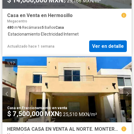
$ 14,000,000 MXN
$ 29,166 MXN/m²
Casa en Venta en Hermosillo
Megacentro
480
m²
6
Recámaras
5
Baños
Casa
·
Estacionamiento
·
Electricidad
·
Internet
Ver en detalle
Actualizado hace 1 semana
1
/
17
Casa en Fraccionamiento
·
en venta
$ 7,500,000 MXN
$ 25,510 MXN/m²
HERMOSA CASA EN VENTA AL NORTE. MONTEROSA RESIDENCIAL