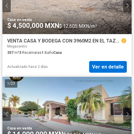
Casa
·
en venta
$ 4,500,000 MXN
$ 12,605 MXN/m²
VENTA CASA Y BODEGA CON 3960M2 EN EL TAZAJAL $4500,000
Megacentro
357
m²
3
Recámaras
1
Baño
Casa
Ver en detalle
Actualizado hace 2 días
1
/
23
Casa
·
en venta