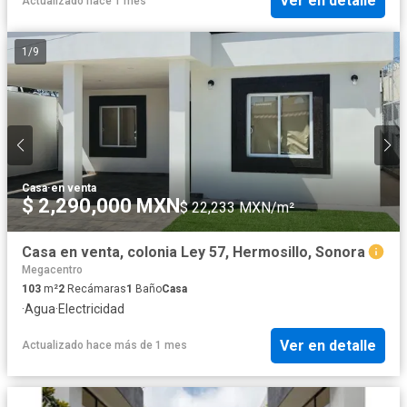
Ver en detalle
Actualizado hace 1 mes
1
/
9
Casa
·
en venta
$ 2,290,000 MXN
$ 22,233 MXN/m²
Casa en venta, colonia Ley 57, Hermosillo, Sonora
Megacentro
103
m²
2
Recámaras
1
Baño
Casa
·
Agua
·
Electricidad
Ver en detalle
Actualizado hace más de 1 mes