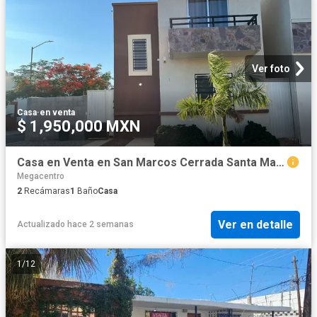
Ver foto
Casa
·
en venta
$ 1,950,000 MXN
Casa en Venta en San Marcos Cerrada Santa Martha
Megacentro
2
Recámaras
1
Baño
Casa
Ver en detalle
Actualizado hace 2 semanas
1
/
12