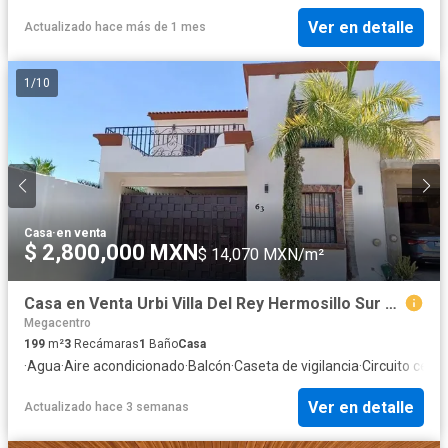
Ver en detalle
Actualizado hace más de 1 mes
1
/
10
Casa
·
en venta
$ 2,800,000 MXN
$ 14,070 MXN/m²
Casa en Venta Urbi Villa Del Rey Hermosillo Sur Equipada Cerrada
Megacentro
199
m²
3
Recámaras
1
Baño
Casa
·
Agua
·
Aire acondicionado
·
Balcón
·
Caseta de vigilancia
·
Circuito cerra
Ver en detalle
Actualizado hace 3 semanas