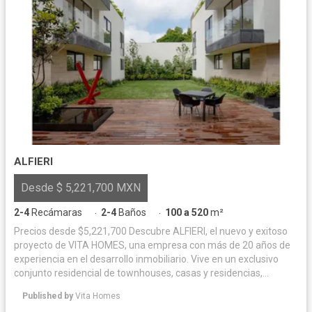
ALFIERI
Desde $ 5,221,700 MXN
2-4
Recámaras
2-4
Baños
100 a 520
m²
·
·
Precios desde $5,221,700 Descubre ALFIERI, el nuevo y exitoso
proyecto de VITA HOMES, una empresa con más de 20 años de
experiencia en el desarrollo inmobiliario. Vive en un exclusivo
conjunto residencial de townhouses, casas y residencias,
ubicadas a tan solo 10 minutos de Santa Fe. Características: -
Published by
Vita Homes
Superficies desde 100 hasta 500 m². - Opciones de 2, 3 o 4