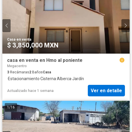
Casa
·
en venta
$ 3,850,000 MXN
casa en venta en Hmo al poniente
Megacentro
3
Recámaras
2
Baños
Casa
·
Estacionamiento
·
Cisterna
·
Alberca
·
Jardín
Ver en detalle
Actualizado hace 1 semana
1
/
16