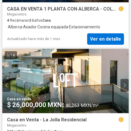
CASA EN VENTA 1 PLANTA CON ALBERCA - COLONIA MODELO.
Megacentro
4
Recámaras
3
Baños
Casa
·
Alberca
·
Asador
·
Cocina equipada
·
Estacionamiento
Ver en detalle
Actualizado hace más de 1 mes
1
/
14
Casa
·
en venta
$ 26,000,000 MXN
$ 46,263 MXN/m²
Casa en Venta - La Jolla Residencial
Megacentro