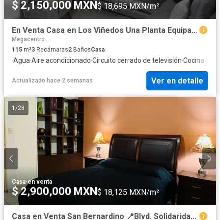
$ 2,150,000 MXN
$ 18,695 MXN/m²
En Venta Casa en Los Viñedos Una Planta Equipada Norte de Hermosillo Libre de Gravamen
Megacentro
115
m²
3
Recámaras
2
Baños
Casa
·
Agua
·
Aire acondicionado
·
Circuito cerrado de televisión
·
Cocina equ
Ver en detalle
Actualizado hace 2 semanas
1
/
28
Casa
·
en venta
$ 2,900,000 MXN
$ 18,125 MXN/m²
Casa en Venta San Bernardino 📍Blvd. Solidaridad y Blvd. Ignacio Salazar, norponiente