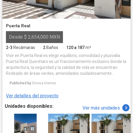
Puerta Real
Desde $ 2,654,000 MXN
2-3
Recámaras
2
Baños
120 a 187
m²
·
·
Vivir en Puerta Real es elegir equilibrio, comodidad y plusvalía.
Puerta Real Querétaro es un fraccionamiento exclusivo donde la
arquitectura, la seguridad y la calidad de vida se encuentran.
Rodeado de áreas verdes, amenidades cuidadosamente
diseñadas y espacios para convivir, ofrece un entorno privado y
Published by
Dinova Homes
armonioso para disfrutar cada día. Su ubicación privilegiada
garantiza conectividad, alta plusvalía y una inversión sólida.
Ver detalles del proyecto
Acceso controlado 24/7, mantenimiento permanente y un
ambiente residencial que eleva tu forma de vivir. Puerta Real no
Unidades disponibles:
Ver más unidades
es solo un hogar, es un estándar de vida.