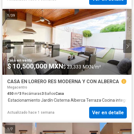
1
/
39
Casa
·
en venta
$ 10,500,000 MXN
$ 23,333 MXN/m²
CASA EN LORERO RES MODERNA Y CON ALBERCA
Megacentro
450
m²
3
Recámaras
3
Baños
Casa
·
Estacionamiento
·
Jardín
·
Cisterna
·
Alberca
·
Terraza
·
Cocina integral
·
C
Ver en detalle
Actualizado hace 1 semana
1
/
7