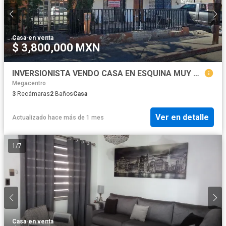
Casa
·
en venta
$ 3,800,000 MXN
INVERSIONISTA VENDO CASA EN ESQUINA MUY BUENA UBICACIÓN PARA TU NEGOCIO A UNA CUADRA DEL BLVD. LUIS ENCINAS EN HERMOSILLO SONORA
Megacentro
3
Recámaras
2
Baños
Casa
Ver en detalle
Actualizado hace más de 1 mes
1
/
7
Casa
·
en venta