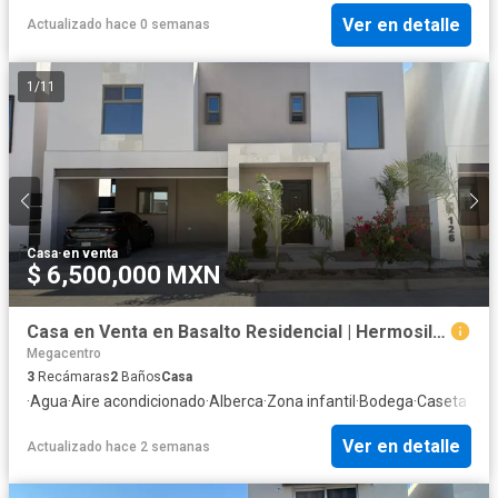
Ver en detalle
Actualizado hace 0 semanas
1
/
11
Casa
·
en venta
$ 6,500,000 MXN
Casa en Venta en Basalto Residencial | Hermosillo $6,500,0000
Megacentro
3
Recámaras
2
Baños
Casa
·
Agua
·
Aire acondicionado
·
Alberca
·
Zona infantil
·
Bodega
·
Caseta de v
Ver en detalle
Actualizado hace 2 semanas