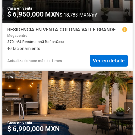
Casa
·
en venta
$ 6,950,000 MXN
$ 18,783 MXN/m²
RESIDENCIA EN VENTA COLONIA VALLE GRANDE
Megacentro
370
m²
4
Recámaras
3
Baños
Casa
·
Estacionamiento
Ver en detalle
Actualizado hace más de 1 mes
1
/
9
Casa
·
en venta
$ 6,990,000 MXN