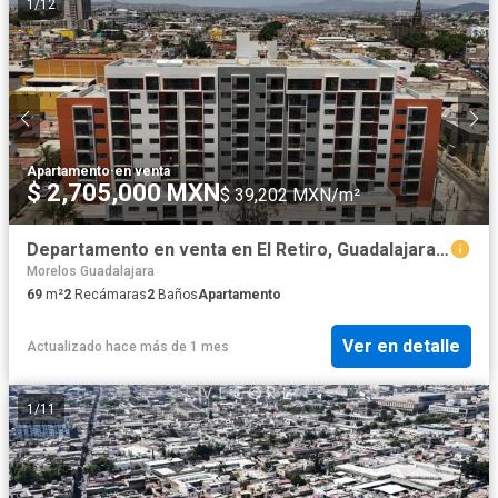
1
/
12
Apartamento
·
en venta
$ 2,705,000 MXN
$ 39,202 MXN/m²
Departamento en venta en El Retiro, Guadalajara, Jalisco
Morelos Guadalajara
69
m²
2
Recámaras
2
Baños
Apartamento
Ver en detalle
Actualizado hace más de 1 mes
1
/
11