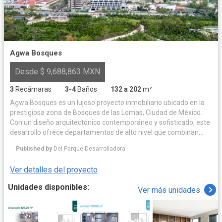
Agwa Bosques
Desde $ 9,688,863 MXN
3
Recámaras
3-4
Baños
132 a 202
m²
·
·
Agwa Bosques es un lujoso proyecto inmobiliario ubicado en la
prestigiosa zona de Bosques de las Lomas, Ciudad de México.
Con un diseño arquitectónico contemporáneo y sofisticado, este
desarrollo ofrece departamentos de alto nivel que combinan
confort, elegancia y tecnología. Las amenidades de Agwa
Published by
Del Parque Desarrolladora
Bosques están pensadas para brindar a sus residentes una
experiencia única de vida, destacándose por su exclusividad y
Ver detalles del proyecto
calidad. Entre sus principales atractivos se encuentran: •
Gimnasio • Alberca para relajación y esparcimiento • Áreas
Unidades disponibles:
Ver más unidades
verdes y jardines para disfrutar de la naturaleza • Ludoteca para
los más pequeños • Salones de eventos para reuniones y
celebraciones • Spa para bienestar y relajación • Vigilancia 24/7
que garantiza seguridad y privacidad • Estacionamiento privado