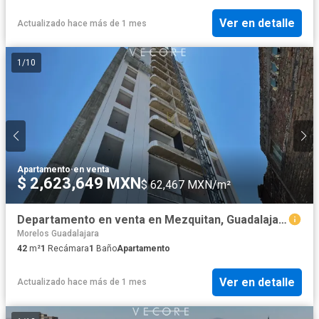
Ver en detalle
Actualizado hace más de 1 mes
1
/
10
Apartamento
·
en venta
$ 2,623,649 MXN
$ 62,467 MXN/m²
Departamento en venta en Mezquitan, Guadalajara, Jalisco
Morelos Guadalajara
42
m²
1
Recámara
1
Baño
Apartamento
Ver en detalle
Actualizado hace más de 1 mes