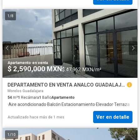
1
/
8
Apartamento
·
en venta
$ 2,590,000 MXN
$ 47,962 MXN/m²
DEPARTAMENTO EN VENTA ANALCO GUADALAJARA
Morelos Guadalajara
54
m²
1
Recámara
1
Baño
Apartamento
·
Aire acondicionado
·
Balcón
·
Estacionamiento
·
Elevador
·
Terraza
Ver en detalle
Actualizado hace más de 1 mes
1
/
10