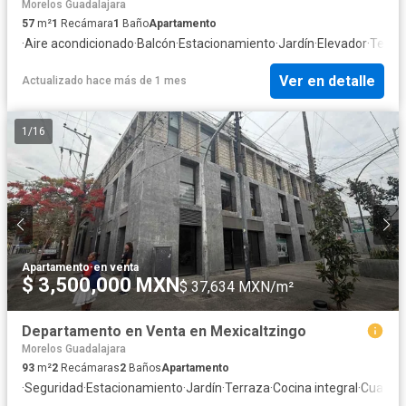
Morelos Guadalajara
57
m²
1
Recámara
1
Baño
Apartamento
·
Aire acondicionado
·
Balcón
·
Estacionamiento
·
Jardín
·
Elevador
·
Terra
Ver en detalle
Actualizado hace más de 1 mes
1
/
16
Apartamento
·
en venta
$ 3,500,000 MXN
$ 37,634 MXN/m²
Departamento en Venta en Mexicaltzingo
Morelos Guadalajara
93
m²
2
Recámaras
2
Baños
Apartamento
·
Seguridad
·
Estacionamiento
·
Jardín
·
Terraza
·
Cocina integral
·
Cuarto 