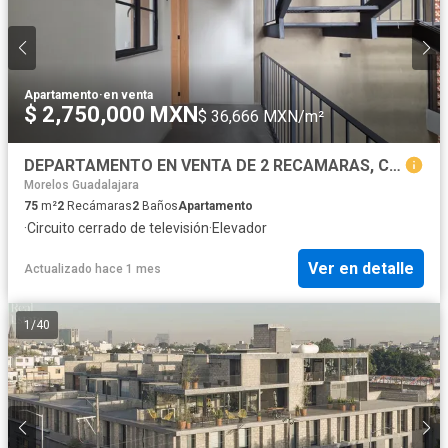
Apartamento
·
en venta
$ 2,750,000 MXN
$ 36,666 MXN/m²
DEPARTAMENTO EN VENTA DE 2 RECAMARAS, CERCA DEL CUCEI Y PARQUE AGUA AZUL Y CALZADA INDEPENDENCIA..
Morelos Guadalajara
75
m²
2
Recámaras
2
Baños
Apartamento
·
Circuito cerrado de televisión
·
Elevador
Ver en detalle
Actualizado hace 1 mes
1
/
40