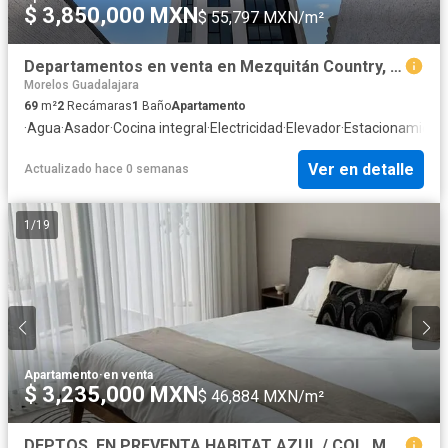
$ 3,850,000 MXN
$ 55,797 MXN/m²
Departamentos en venta en Mezquitán Country, Guadalajara | Go Downtown
Morelos Guadalajara
69
m²
2
Recámaras
1
Baño
Apartamento
·
Agua
·
Asador
·
Cocina integral
·
Electricidad
·
Elevador
·
Estacionamient
Ver en detalle
Actualizado hace 0 semanas
1
/
19
Apartamento
·
en venta
$ 3,235,000 MXN
$ 46,884 MXN/m²
DEPTOS. EN PREVENTA HABITAT AZUL / COL. MODERNA