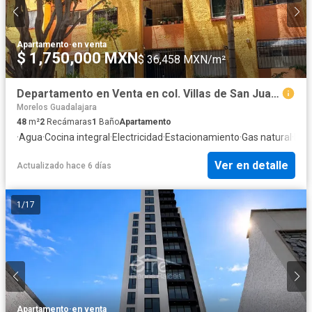
Apartamento
·
en venta
$ 1,750,000 MXN
$ 36,458 MXN/m²
Departamento en Venta en col. Villas de San Juan, Guadalajara
Morelos Guadalajara
48
m²
2
Recámaras
1
Baño
Apartamento
·
Agua
·
Cocina integral
·
Electricidad
·
Estacionamiento
·
Gas natural
·
Rec
Ver en detalle
Actualizado hace 6 días
1
/
17
Apartamento
·
en venta