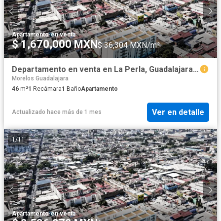
Apartamento
·
en venta
$ 1,670,000 MXN
$ 36,304 MXN/m²
Departamento en venta en La Perla, Guadalajara, Jalisco
Morelos Guadalajara
46
m²
1
Recámara
1
Baño
Apartamento
Ver en detalle
Actualizado hace más de 1 mes
1
/
11
Apartamento
·
en venta