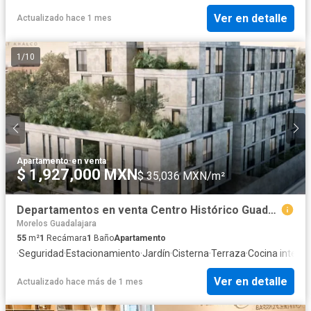
Ver en detalle
Actualizado hace 1 mes
1
/
10
Apartamento
·
en venta
$ 1,927,000 MXN
$ 35,036 MXN/m²
Departamentos en venta Centro Histórico Guadalajara
Morelos Guadalajara
55
m²
1
Recámara
1
Baño
Apartamento
·
Seguridad
·
Estacionamiento
·
Jardín
·
Cisterna
·
Terraza
·
Cocina integra
Ver en detalle
Actualizado hace más de 1 mes