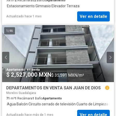
75
m²
2
Recámaras
2
Baños
Apartamento
·
Estacionamiento
·
Gimnasio
·
Elevador
·
Terraza
Ver en detalle
Actualizado hace 1 mes
1
/
46
Apartamento
·
en venta
$ 2,527,000 MXN
$ 35,591 MXN/m²
DEPARTAMENTOS EN VENTA SAN JUAN DE DIOS
Morelos Guadalajara
71
m²
1
Recámara
1
Baño
Apartamento
·
Agua
·
Balcón
·
Circuito cerrado de televisión
·
Cuarto de Limpieza
·
Elec
Ver en detalle
Actualizado hace más de 1 mes