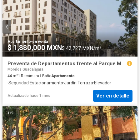
Apartamento
·
en venta
$ 1,880,000 MXN
$ 42,727 MXN/m²
Preventa de Departamentos frente al Parque Morelos
Morelos Guadalajara
44
m²
1
Recámara
1
Baño
Apartamento
·
Seguridad
·
Estacionamiento
·
Jardín
·
Terraza
·
Elevador
Ver en detalle
Actualizado hace 1 mes
1
/
9