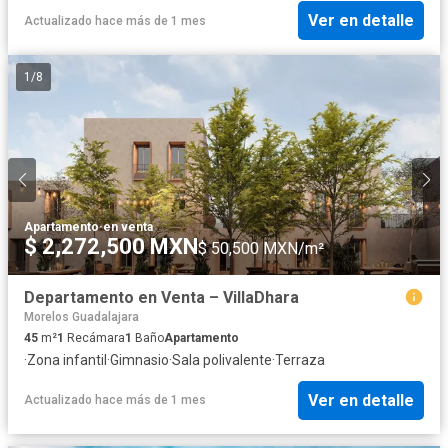
Ver en detalle
Actualizado hace más de 1 mes
1
/
8
Apartamento
·
en venta
$ 2,272,500 MXN
$ 50,500 MXN/m²
Departamento en Venta – VillaDhara
Morelos Guadalajara
45
m²
1
Recámara
1
Baño
Apartamento
·
Zona infantil
·
Gimnasio
·
Sala polivalente
·
Terraza
Ver en detalle
Actualizado hace más de 1 mes