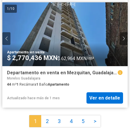
1
/
10
Apartamento
·
en venta
$ 2,770,436 MXN
$ 62,964 MXN/m²
Departamento en venta en Mezquitan, Guadalajara, Jalisco
Morelos Guadalajara
44
m²
1
Recámara
1
Baño
Apartamento
Ver en detalle
Actualizado hace más de 1 mes
1
2
3
4
5
>