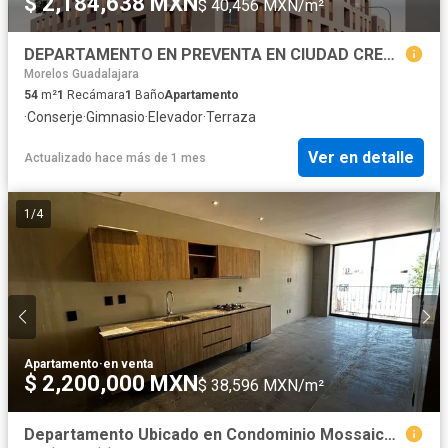
$ 2,184,638 MXN
$ 40,456 MXN/m²
DEPARTAMENTO EN PREVENTA EN CIUDAD CREATIVA DIGITAL GUADALAJARA
Morelos Guadalajara
54
m²
1
Recámara
1
Baño
Apartamento
·
Conserje
·
Gimnasio
·
Elevador
·
Terraza
Ver en detalle
Actualizado hace más de 1 mes
1
/
4
Apartamento
·
en venta
$ 2,200,000 MXN
$ 38,596 MXN/m²
Departamento Ubicado en Condominio Mossaica #303, Col. San Juan De Dios, Guadala