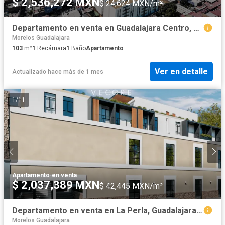
$ 2,536,272 MXN
$ 24,624 MXN/m²
Departamento en venta en Guadalajara Centro, Guadalajara, Jalisco
Morelos Guadalajara
103
m²
1
Recámara
1
Baño
Apartamento
Ver en detalle
Actualizado hace más de 1 mes
1
/
11
Apartamento
·
en venta
$ 2,037,389 MXN
$ 42,445 MXN/m²
Departamento en venta en La Perla, Guadalajara, Jalisco
Morelos Guadalajara