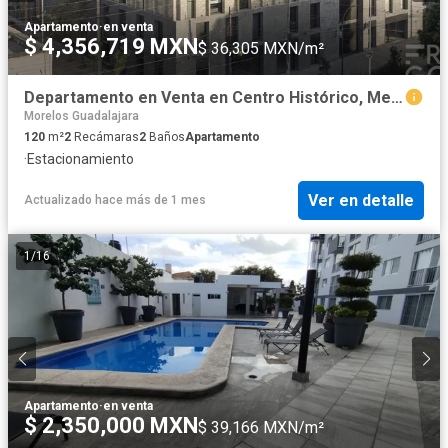
Apartamento
·
en venta
$ 4,356,719 MXN
$ 36,305 MXN/m²
Departamento en Venta en Centro Histórico, Mexicaltzingo, Guadalajara
Morelos Guadalajara
120
m²
2
Recámaras
2
Baños
Apartamento
·
Estacionamiento
Ver en detalle
Actualizado hace más de 1 mes
1
/
16
Apartamento
·
en venta
$ 2,350,000 MXN
$ 39,166 MXN/m²