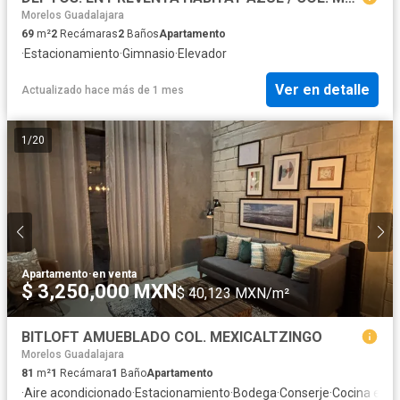
Morelos Guadalajara
69
m²
2
Recámaras
2
Baños
Apartamento
·
Estacionamiento
·
Gimnasio
·
Elevador
Ver en detalle
Actualizado hace más de 1 mes
1
/
20
Apartamento
·
en venta
$ 3,250,000 MXN
$ 40,123 MXN/m²
BITLOFT AMUEBLADO COL. MEXICALTZINGO
Morelos Guadalajara
81
m²
1
Recámara
1
Baño
Apartamento
·
Aire acondicionado
·
Estacionamiento
·
Bodega
·
Conserje
·
Cocina equ