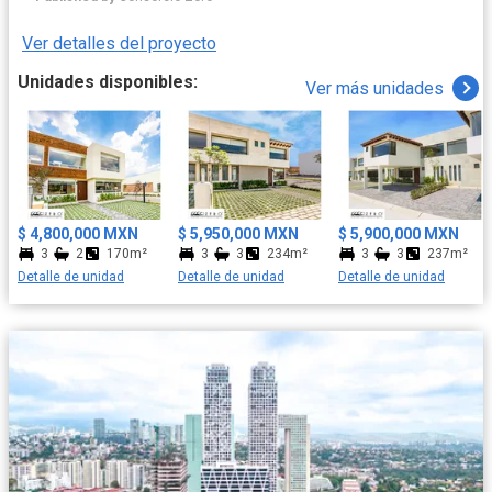
espacios deportivos. Financiamiento con cualquier Institución
Bancaria ¡Aceptamos crédito Infonavit!
Ver detalles del proyecto
Unidades disponibles:
Ver más unidades
$ 4,800,000 MXN
$ 5,950,000 MXN
$ 5,900,000 MXN
3
2
170m²
3
3
234m²
3
3
237m²
Detalle de unidad
Detalle de unidad
Detalle de unidad