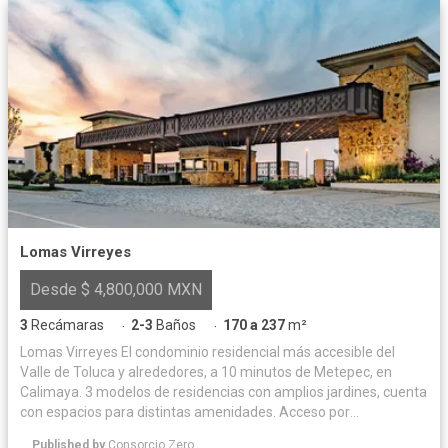
Lomas Virreyes
Desde $ 4,800,000 MXN
3
Recámaras
2-3
Baños
170 a 237
m²
·
·
Lomas Virreyes El condominio residencial más accesible del
Valle de Toluca y alrededores, a 10 minutos de Metepec, en
Calimaya. 3 modelos de residencias con amplios jardines, cuenta
con espacios para distintas amenidades. Acceso por
importantes vialidades, áreas verdes, juegos infantiles y
Published by
Consorcio Zero