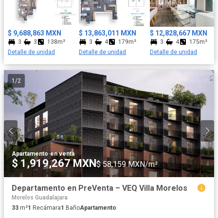
con espacios amplios • Área Pet Frendly • Carril de nado •
Cafetería • Sauna y Vapor Con una ubicación privilegiada, Agwa
Bosques ofrece cercanía a centros comerciales, restaurantes y
$ 9,688,863 MXN
$ 13,863,011 MXN
$ 12,828,667 MXN
escuelas, haciendo de este complejo una de las mejores
3
3
138m²
3
4
179m²
3
4
175m²
opciones para vivir en una de las zonas más exclusivas de la
Detalle de unidad
Detalle de unidad
Detalle de unidad
Ciudad de México.
1
/
2
Apartamento
·
en venta
$ 1,919,267 MXN
$ 58,159 MXN/m²
Departamento en PreVenta – VEQ Villa Morelos
Morelos Guadalajara
33
m²
1
Recámara
1
Baño
Apartamento