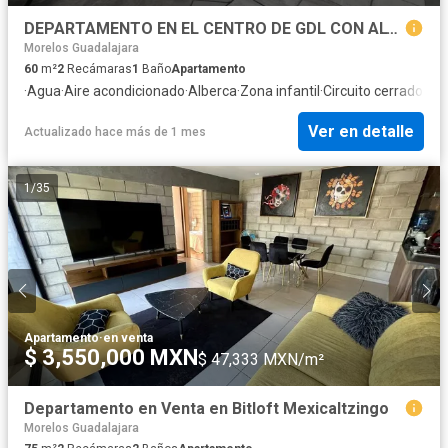
DEPARTAMENTO EN EL CENTRO DE GDL CON ALTA RENTABILIDAD
Morelos Guadalajara
60
m²
2
Recámaras
1
Baño
Apartamento
·
Agua
·
Aire acondicionado
·
Alberca
·
Zona infantil
·
Circuito cerrado de 
Ver en detalle
Actualizado hace más de 1 mes
1
/
35
Apartamento
·
en venta
$ 3,550,000 MXN
$ 47,333 MXN/m²
Departamento en Venta en Bitloft Mexicaltzingo
Morelos Guadalajara