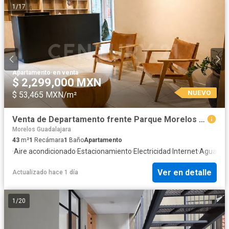
1
/
17
Apartamento
·
en venta
$ 2,299,000 MXN
NUEVO
$ 53,465 MXN/m²
Venta de Departamento frente Parque Morelos ideal para Airbnb, Rentas Ejecutivas
Morelos Guadalajara
43
m²
1
Recámara
1
Baño
Apartamento
·
Aire acondicionado
·
Estacionamiento
·
Electricidad
·
Internet
·
Agua
Ver en detalle
Actualizado hace 1 día
1
/
20