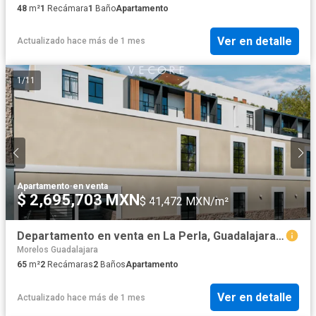
48
m²
1
Recámara
1
Baño
Apartamento
Ver en detalle
Actualizado hace más de 1 mes
1
/
11
Apartamento
·
en venta
$ 2,695,703 MXN
$ 41,472 MXN/m²
Departamento en venta en La Perla, Guadalajara, Jalisco
Morelos Guadalajara
65
m²
2
Recámaras
2
Baños
Apartamento
Ver en detalle
Actualizado hace más de 1 mes