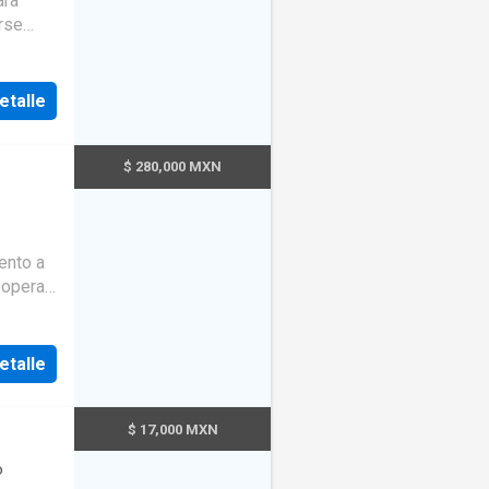
ara
reno
rse
agua
 de
renaje
ros de
r. Se
 como
etalle
pto
 sobre
usos
Precio
eniente
$ 280,000 MXN
ti
555 y
ento a
bajo
 operar
sRa?
ienes
ne
etalle
ciones
sus
odegas
$ 17,000 MXN
tunidad
o
te