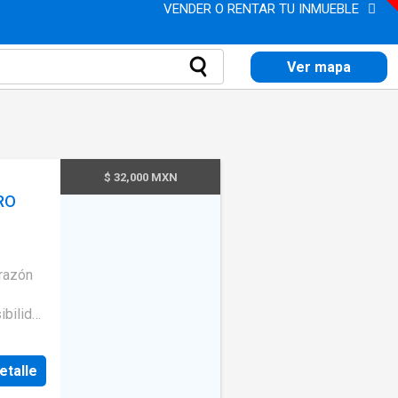
VENDER O RENTAR TU INMUEBLE
Ver mapa
$ 32,000 MXN
RO
orazón
ibilidad
scuelas,
 el
etalle
n la