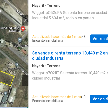
Nayarit
·
Terreno
Wiggot: pO5GcRA Se renta terreno en ciudad
Industrial 5,604 m2, todo o en partes
Actualizado hace más de 1 mes
> El
Ver en d
Encanto Inmobiliaria
Se vende o renta terreno 10,440 m2 en
ciudad Industrial
Nayarit
·
Terreno
Wiggot: p7O2liT Se renta terreno 10,440 m2 en
ciudad Industrial
Actualizado hace más de 1 mes
> El
Ver en d
Encanto Inmobiliaria