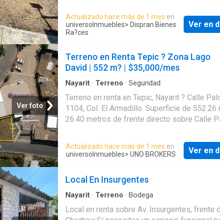
flujo vehicular y f?cil acceso.Perfecto para
comercio o proyecto personal Ideal para: Puesto
desarrollar tu idea y darle vida a ese negoci
Actualizado hace más de 1 mes
en
comercial, bodega pequeña, taller, exhibición
tanto has planeado.Superficie total: 180 m?Fr
Ver en d
universoInmuebles
> Dispran Bienes
productos, uso mixto o proyecto según nece
10 m.Fondo: 18 m..Publicado por Dispran Bi
Ra?ces
EasyBroker ID: EB-RM2401
ces en universoinmuebles
Terreno en Renta Tepic ? Zona Lago
David | 552 m? | $35,000/mes
Nayarit
·
Terreno
·
Seguridad
Terreno en renta en Tepic, Nayarit ? Calle Pa
Ver foto
1104, Col. El Armadillo. Superficie de 552.26
26.40 metros de frente directo sobre Calle 
en una de las zonas residenciales de mayor
plusval?a en la ciudad.El predio se encuentra
Actualizado hace más de 1 mes
en
Ver en d
ubicaci?n privilegiada: colinda con Coto Lago
universoInmuebles
> UNO BROKERS
Finca Don David y un tercer fraccionamiento
residencial privado, consolidando un entorno 
Local En Insurgentes
perfil socioecon?mico con seguridad y tranqu
Adem?s, Calle Palomas es el ?nico acceso v
Nayarit
·
Terreno
·
Bodega
al Colegio Sim?n Bol?var para los residentes
Local en renta sobre Av. Insurgentes, frente 
zona, lo que garantiza tr?fico diario constant