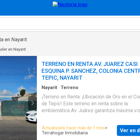
ta en Nayarit
uiler en Nayarit
TERRENO EN RENTA AV. JUAREZ CASI
ESQUINA P. SANCHEZ, COLONIA CENT
TEPIC, NAYARIT
Nayarit
·
Terreno
¡Terreno en Renta. ¡Ubicación de Oro en el C
de Tepic! Este terreno en renta sobre la
emblemática Av. Juárez garantiza máxima vis
y un flujo imparable de clientes. Cercano a e
hoteles, laboratorios, Iglesias, restaurantes y
Actualizado hace más de 1 mes
>
Ver en d
Palacio de Gobierno, asegurando éxito total e
Terrahogar Inmobiliaria
zona comercial más dinámica del centro. Es el punto