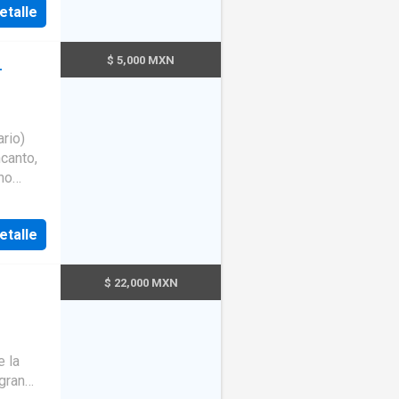
etalle
miento,
omercial
$ 5,000 MXN
L
as.
 1,479
deal
ario)
niobras
canto,
to de
arit
niobras
n
idad y
etalle
on
406
ra uso
proyecto
$ 22,000 MXN
ferentes
que
ados •
e la
de
gran