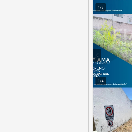
1
/
3
1
/
4