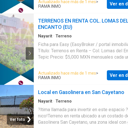
Actualizado hace más de 1 mes
>
Ver en d
completamente cercado. Ideal para almacena
FIAMA INMO
maniobras, exhibición de materiales o uso c
que requiera un espacio seguro y versátil. Su
TERRENOS EN RENTA COL. LOMAS DE
superficie amplia y forma funcional permite
ENCANTO (EU)
adaptarse a diferentes necesidades operativ
Características principales: • Superficie total:
Nayarit
·
Terreno
m² • Terreno totalmente bardeado • Espacio i
Ficha para Easy (EasyBroker / portal inmobili
para negocio, almacenamiento o patio de ma
Título: Terrenos en Renta – Col. Lomas del En
• Fácil acceso y movilidad Ideal para:
Tepic Precio: $5,000 MXN mensuales cada uno
Estacionamiento de unidades, almacenamien
Ubicación: Col. Lomas del Encanto, Tepic, Nay
materiales, comercio mayorista, patio de ma
Descripción Comercial: Terrenos en renta bie
Actualizado hace más de 1 mes
>
o proyectos comerciales que busquen segur
Ver en d
ubicados en la colonia Lomas del Encanto, c
FIAMA INMO
amplitud de espacio. EasyBroker ID: EB-SA7
medidas funcionales y versátiles, ideales pa
comercial, taller, exhibición de productos o 
Local en Gasolinera en San Cayetano
propio. Espacios prácticos para adaptar a di
giros de negocio, con acceso y distribución 
Nayarit
·
Terreno
facilitan su aprovechamiento. Características
?ltima llamada para invertir en este espacio ?
principales: • Terrenos disponibles por separ
nico!Terreno en renta ubicado a un costado d
Ver foto
Medidas aproximadas 7 m de frente x 18 m 
Gasolinera San Cayetano, una zona ideal con 
fondo cada uno • Opción ideal para negocio,