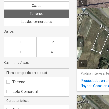
1
/
3
Casas
Terrenos
Locales comerciales
Baños
1
2
3
4+
Búsqueda Avanzada
1
/
3
Filtra por tipo de propiedad
Podría interesart
Propiedades en alq
Terreno
Nayarit
,
Casas en a
Lote Comercial
Características