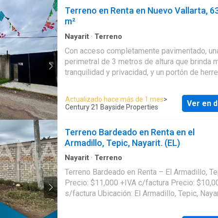
Terreno en Renta en Nuevo Vallarta, 6
m²
Nayarit
·
Terreno
Con acceso completamente pavimentado, un
perimetral de 3 metros de altura que brinda 
tranquilidad y privacidad, y un portón de herr
garantiza la seguridad de la operación, este 
es ideal para diversos usos, como una bode
Actualizado hace más de 1 mes
>
Ver en d
almacenamiento o un amplio estacionamient
Century 21 Bayside Properties
privado, ofreciendo el espacio y la ubicación
privilegiada que cualquier emprendimiento ne
Terreno Bardeado en Renta en el
-Superficie total: 630 m² -Ubicación: A 500 metros
Armadillo, Tepic, Nayarit. (EL)
del Boulevard Riviera Nayarit Características: -
Acceso totalmente pavimentado -Barda perimetral
Nayarit
·
Terreno
de 3 metros de altura -Portón de herrería -Uso
Terreno Bardeado en Renta – El Armadillo, Te
permitido para bodega de almacenamiento o
Precio: $11,000 +IVA c/factura Precio: $10,0
estacionamiento privado -No se permite uso como
s/factura Ubicación: El Armadillo, Tepic, Nayar
taller mecánico ¡Contáctanos para más inf
Descripción Comercial: Terreno bardeado en 
con excelente ubicación y seguridad al estar