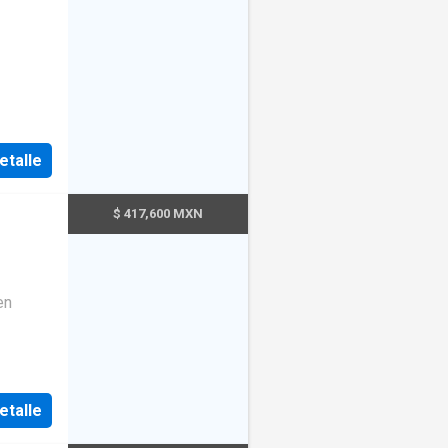
etalle
$ 417,600 MXN
etalle