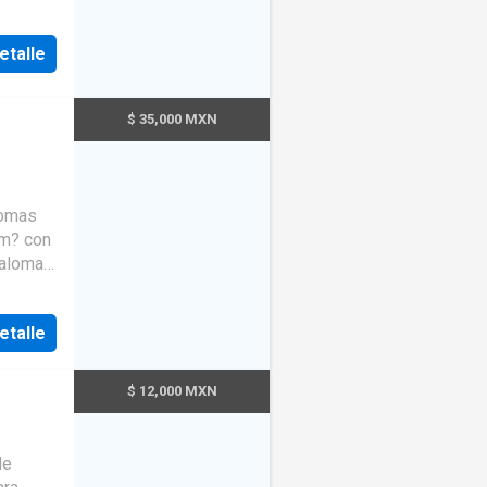
o que
 de
ente:
etalle
sidad.
enes Ra?
$ 35,000 MXN
lomas
 m? con
Palomas,
 en
etalle
 David,
de alto
$ 12,000 MXN
ilidad.
ehicular
 de la
de
e de