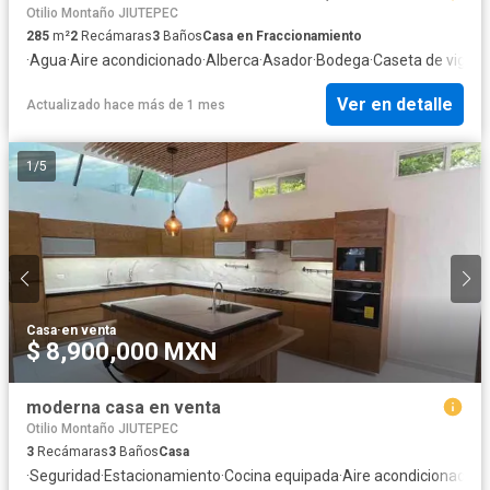
Otilio Montaño JIUTEPEC
285
m²
2
Recámaras
3
Baños
Casa en Fraccionamiento
·
Agua
·
Aire acondicionado
·
Alberca
·
Asador
·
Bodega
·
Caseta de vigilan
Ver en detalle
Actualizado hace más de 1 mes
1
/
5
Casa
·
en venta
$ 8,900,000 MXN
moderna casa en venta
Otilio Montaño JIUTEPEC
3
Recámaras
3
Baños
Casa
·
Seguridad
·
Estacionamiento
·
Cocina equipada
·
Aire acondicionado