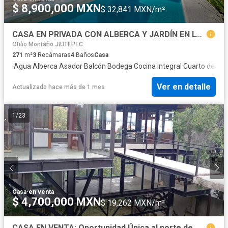
$ 8,900,000 MXN
$ 32,841 MXN/m²
CASA EN PRIVADA CON ALBERCA Y JARDÍN EN LOMAS DE TZOMPANTLE
Otilio Montaño JIUTEPEC
271
m²
3
Recámaras
4
Baños
Casa
·
Agua
·
Alberca
·
Asador
·
Balcón
·
Bodega
·
Cocina integral
·
Cuarto de serv
Ver en detalle
Actualizado hace más de 1 mes
1
/
23
Casa
·
en venta
$ 4,700,000 MXN
$ 19,262 MXN/m²
CASA EN VENTA: Oportunidad Única al norte de Cuernavaca