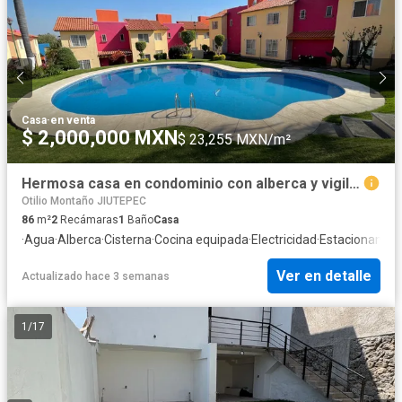
Casa
·
en venta
$ 2,000,000 MXN
$ 23,255 MXN/m²
Hermosa casa en condominio con alberca y vigilancia
Otilio Montaño JIUTEPEC
86
m²
2
Recámaras
1
Baño
Casa
·
Agua
·
Alberca
·
Cisterna
·
Cocina equipada
·
Electricidad
·
Estacionamie
Ver en detalle
Actualizado hace 3 semanas
1
/
17