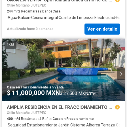
Otilio Montaño JIUTEPEC
244
m²
2
Recámaras
2
Baños
Casa
·
Agua
·
Balcón
·
Cocina integral
·
Cuarto de Limpieza
·
Electricidad
·
Estac
Ver en detalle
Actualizado hace 0 semanas
1
/
38
Casa en Fraccionamiento
·
en venta
$ 11,000,000 MXN
$ 27,500 MXN/m²
AMPLIA RESIDENCIA EN EL FRACCIONAMIENTO REAL DE TETELA
Otilio Montaño JIUTEPEC
400
m²
4
Recámaras
4
Baños
Casa en Fraccionamiento
·
Seguridad
·
Estacionamiento
·
Jardín
·
Cisterna
·
Alberca
·
Terraza
·
Cocina