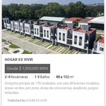
HOGAR ES VIVIR
Desde $ 1,950,000 MXN
2-4
Recámaras
1-3
Baños
88 a 132
m²
·
·
Conjunto privado de 170 unidades, con seis diferentes modelos;
áreas verdes, pet zone, áreas de convivencia, asadores, juegos
infantiles.
Published by
HOGAR ES VIVIR