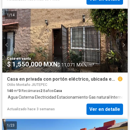
1
/
14
Casa
·
en venta
$ 1,550,000 MXN
$ 11,071 MXN/m²
Casa en privada con portón eléctrico, ubicada en lomas de ahuatlan
Otilio Montaño JIUTEPEC
140
m²
3
Recámaras
2
Baños
Casa
·
Agua
·
Cisterna
·
Electricidad
·
Estacionamiento
·
Gas natural
·
Internet
·
D
Ver en detalle
Actualizado hace 3 semanas
1
/
23