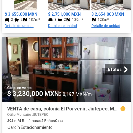
$ 3,655,000 MXN
$ 2,751,000 MXN
$ 2,654,000 MXN
2
2
187m²
3
2
120m²
128m²
Detalle de unidad
Detalle de unidad
Detalle de unidad
6 fotos
Casa
·
en venta
$ 3,230,000 MXN
$ 8,197 MXN/m²
VENTA de casa, colonia El Porvenir, Jiutepec, Morelos
Otilio Montaño JIUTEPEC
394
m²
4
Recámaras
2
Baños
Casa
·
Jardín
·
Estacionamiento