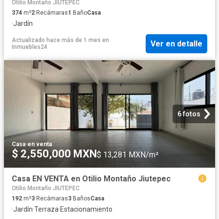
Otilio Montaño JIUTEPEC
374
m²
2
Recámaras
1
Baño
Casa
·
Jardín
Actualizado hace más de 1 mes
en
Ver en detalle
Inmuebles24
6 fotos
Casa
·
en venta
$ 2,550,000 MXN
$ 13,281 MXN/m²
Casa EN VENTA en Otilio Montaño Jiutepec
Otilio Montaño JIUTEPEC
192
m²
3
Recámaras
3
Baños
Casa
·
Jardín
·
Terraza
·
Estacionamiento