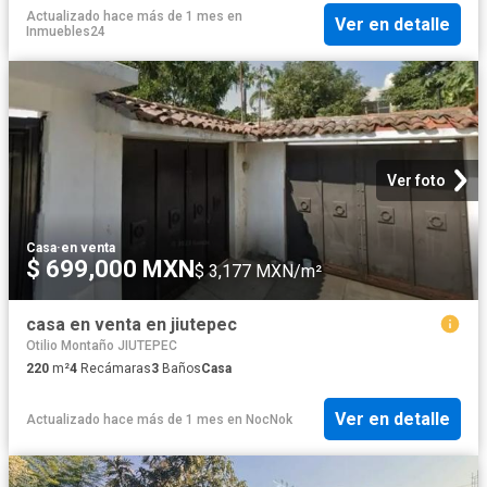
Actualizado hace más de 1 mes
en
Ver en detalle
Inmuebles24
Ver foto
Casa
·
en venta
$ 699,000 MXN
$ 3,177 MXN/m²
casa en venta en jiutepec
Otilio Montaño JIUTEPEC
220
m²
4
Recámaras
3
Baños
Casa
Ver en detalle
Actualizado hace más de 1 mes
en
NocNok