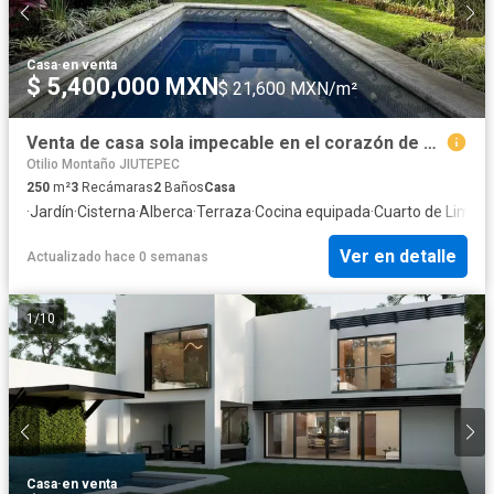
Casa
·
en venta
$ 5,400,000 MXN
$ 21,600 MXN/m²
Venta de casa sola impecable en el corazón de Vista Hermosa.
Otilio Montaño JIUTEPEC
250
m²
3
Recámaras
2
Baños
Casa
·
Jardín
·
Cisterna
·
Alberca
·
Terraza
·
Cocina equipada
·
Cuarto de Limpi
Ver en detalle
Actualizado hace 0 semanas
1
/
10
Casa
·
en venta