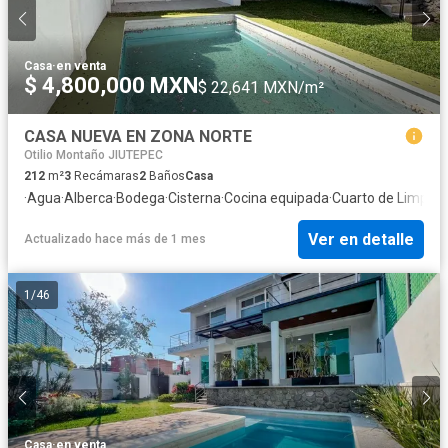
Casa
·
en venta
$ 4,800,000 MXN
$ 22,641 MXN/m²
CASA NUEVA EN ZONA NORTE
Otilio Montaño JIUTEPEC
212
m²
3
Recámaras
2
Baños
Casa
·
Agua
·
Alberca
·
Bodega
·
Cisterna
·
Cocina equipada
·
Cuarto de Limpie
Ver en detalle
Actualizado hace más de 1 mes
1
/
46
Casa
·
en venta