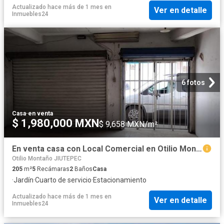
Actualizado hace más de 1 mes
en
Ver en detalle
Inmuebles24
6 fotos
Casa
·
en venta
$ 1,980,000 MXN
$ 9,658 MXN/m²
En venta casa con Local Comercial en Otilio Montaño
Otilio Montaño JIUTEPEC
205
m²
5
Recámaras
2
Baños
Casa
·
Jardín
·
Cuarto de servicio
·
Estacionamiento
Actualizado hace más de 1 mes
en
Ver en detalle
Inmuebles24