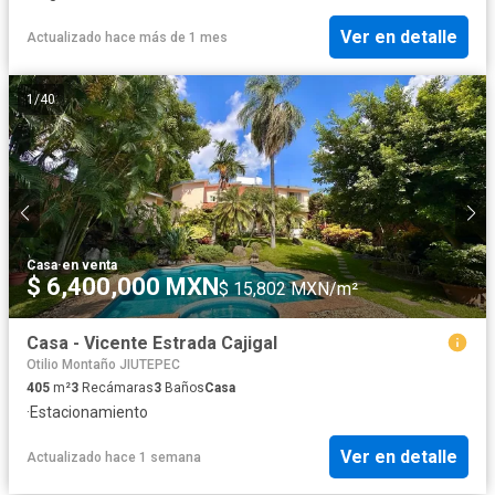
Ver en detalle
Actualizado hace más de 1 mes
1
/
40
Casa
·
en venta
$ 6,400,000 MXN
$ 15,802 MXN/m²
Casa - Vicente Estrada Cajigal
Otilio Montaño JIUTEPEC
405
m²
3
Recámaras
3
Baños
Casa
·
Estacionamiento
Ver en detalle
Actualizado hace 1 semana