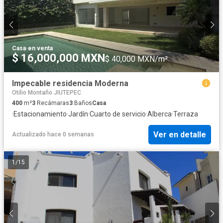
Casa
·
en venta
$ 16,000,000 MXN
$ 40,000 MXN/m²
Impecable residencia Moderna
Otilio Montaño JIUTEPEC
400
m²
3
Recámaras
3
Baños
Casa
·
Estacionamiento
·
Jardín
·
Cuarto de servicio
·
Alberca
·
Terraza
Ver en detalle
Actualizado hace 0 semanas
1
/
15