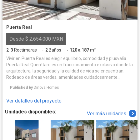
Puerta Real
Desde $ 2,654,000 MXN
2-3
Recámaras
2
Baños
120 a 187
m²
·
·
Vivir en Puerta Real es elegir equilibrio, comodidad y plusvalía.
Puerta Real Querétaro es un fraccionamiento exclusivo donde la
arquitectura, la seguridad y la calidad de vida se encuentran.
Rodeado de áreas verdes, amenidades cuidadosamente
diseñadas y espacios para convivir, ofrece un entorno privado y
Published by
Dinova Homes
armonioso para disfrutar cada día. Su ubicación privilegiada
garantiza conectividad, alta plusvalía y una inversión sólida.
Ver detalles del proyecto
Acceso controlado 24/7, mantenimiento permanente y un
ambiente residencial que eleva tu forma de vivir. Puerta Real no
Unidades disponibles:
Ver más unidades
es solo un hogar, es un estándar de vida.