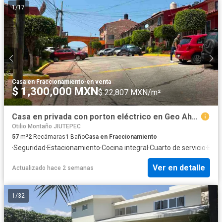
1
/
17
Casa en Fraccionamiento
·
en venta
$ 1,300,000 MXN
$ 22,807 MXN/m²
Casa en privada con porton eléctrico en Geo Ahuatlan.
Otilio Montaño JIUTEPEC
57
m²
2
Recámaras
1
Baño
Casa en Fraccionamiento
·
Seguridad
·
Estacionamiento
·
Cocina integral
·
Cuarto de servicio
·
Elec
Ver en detalle
Actualizado hace 2 semanas
1
/
32