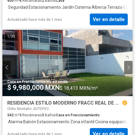
400
m²
4
Recámaras
2
Baños
Casa
·
Seguridad
·
Estacionamiento
·
Jardín
·
Cisterna
·
Alberca
·
Terraza
·
Cocina
Ver en detalle
Actualizado hace más de 1 mes
1
/
30
Casa en Fraccionamiento
·
en venta
$ 9,980,000 MXN
$ 18,413 MXN/m²
RESIDENCIA ESTILO MODERNO FRACC REAL DE TETELA
Otilio Montaño JIUTEPEC
542
m²
3
Recámaras
5
Baños
Casa en Fraccionamiento
·
Alarma
·
Balcón
·
Estacionamiento
·
Zona infantil
·
Cocina equipada
·
Jar
Ver en detalle
Actualizado hace más de 1 mes