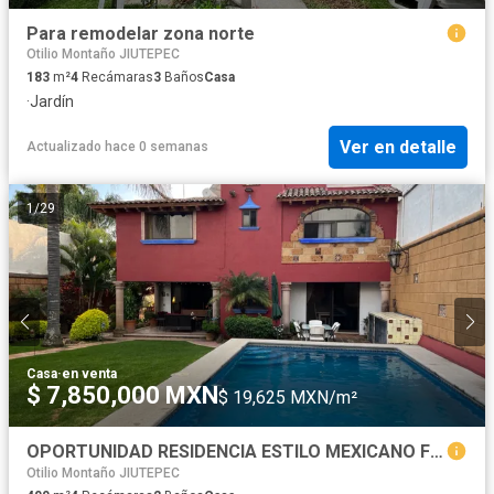
Para remodelar zona norte
Otilio Montaño JIUTEPEC
183
m²
4
Recámaras
3
Baños
Casa
·
Jardín
Ver en detalle
Actualizado hace 0 semanas
1
/
29
Casa
·
en venta
$ 7,850,000 MXN
$ 19,625 MXN/m²
OPORTUNIDAD RESIDENCIA ESTILO MEXICANO FRACC REAL DE TETELA
Otilio Montaño JIUTEPEC