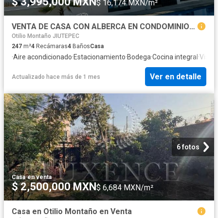
$ 3,995,000 MXN
$ 16,174 MXN/m²
VENTA DE CASA CON ALBERCA EN CONDOMINIO LOMAS DE CORTES CUERNAVACA
Otilio Montaño JIUTEPEC
247
m²
4
Recámaras
4
Baños
Casa
·
Aire acondicionado
·
Estacionamiento
·
Bodega
·
Cocina integral
·
Vista
Ver en detalle
Actualizado hace más de 1 mes
6 fotos
Casa
·
en venta
$ 2,500,000 MXN
$ 6,684 MXN/m²
Casa en Otilio Montaño en Venta