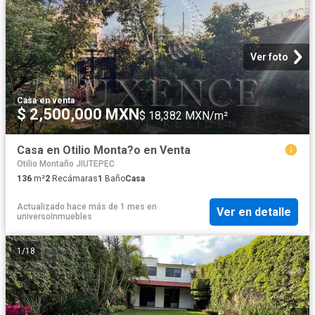
Ver foto
Casa
·
en venta
$ 2,500,000 MXN
$ 18,382 MXN/m²
Casa en Otilio Monta?o en Venta
Otilio Montaño JIUTEPEC
136
m²
2
Recámaras
1
Baño
Casa
Actualizado hace más de 1 mes
en
Ver en detalle
universoInmuebles
1
/
18