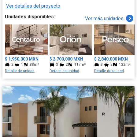
Ver detalles del proyecto
Unidades disponibles:
Ver más unidades
$ 1,950,000 MXN
$ 2,700,000 MXN
$ 2,840,000 MXN
2
1
88m²
3
2
117m²
3
2
132m²
Detalle de unidad
Detalle de unidad
Detalle de unidad