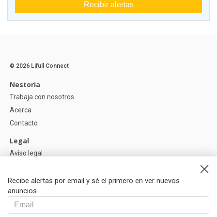
Recibir alertas
© 2026 Lifull Connect
Nestoria
Trabaja con nosotros
Acerca
Contacto
Legal
Aviso legal
Política de Privacidad
Política de Cookies
Recibe alertas por email y sé el primero en ver nuevos
anuncios
Ayuda
Preguntas