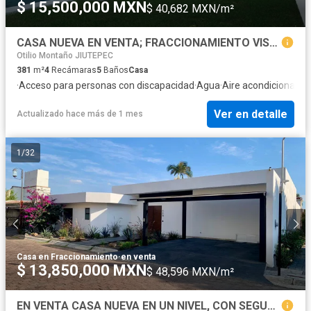
$ 15,500,000 MXN
$ 40,682 MXN/m²
CASA NUEVA EN VENTA; FRACCIONAMIENTO VISTA HERMOSA; CUERNAVACA; MORELOS
Otilio Montaño JIUTEPEC
381
m²
4
Recámaras
5
Baños
Casa
·
Acceso para personas con discapacidad
·
Agua
·
Aire acondicionado
·
Ver en detalle
Actualizado hace más de 1 mes
1
/
32
Casa en Fraccionamiento
·
en venta
$ 13,850,000 MXN
$ 48,596 MXN/m²
EN VENTA CASA NUEVA EN UN NIVEL, CON SEGURIDAD PERMANENTE, JARDNES DE ´REFORMA, CUERNAVACA MOR.