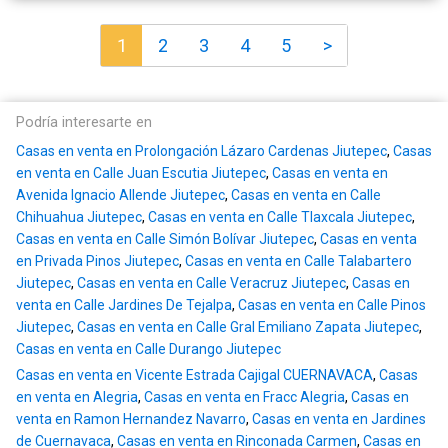
1
2
3
4
5
>
Podría interesarte en
Casas en venta en Prolongación Lázaro Cardenas Jiutepec
,
Casas
en venta en Calle Juan Escutia Jiutepec
,
Casas en venta en
Avenida Ignacio Allende Jiutepec
,
Casas en venta en Calle
Chihuahua Jiutepec
,
Casas en venta en Calle Tlaxcala Jiutepec
,
Casas en venta en Calle Simón Bolívar Jiutepec
,
Casas en venta
en Privada Pinos Jiutepec
,
Casas en venta en Calle Talabartero
Jiutepec
,
Casas en venta en Calle Veracruz Jiutepec
,
Casas en
venta en Calle Jardines De Tejalpa
,
Casas en venta en Calle Pinos
Jiutepec
,
Casas en venta en Calle Gral Emiliano Zapata Jiutepec
,
Casas en venta en Calle Durango Jiutepec
Casas en venta en Vicente Estrada Cajigal CUERNAVACA
,
Casas
en venta en Alegria
,
Casas en venta en Fracc Alegria
,
Casas en
venta en Ramon Hernandez Navarro
,
Casas en venta en Jardines
de Cuernavaca
,
Casas en venta en Rinconada Carmen
,
Casas en