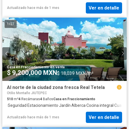
Ver en detalle
Actualizado hace más de 1 mes
1
/
27
Casa en Fraccionamiento
·
en venta
$ 9,200,000 MXN
$ 18,039 MXN/m²
Al norte de la ciudad zona fresca Real Tetela
Otilio Montaño JIUTEPEC
510
m²
4
Recámaras
4
Baños
Casa en Fraccionamiento
·
Seguridad
·
Estacionamiento
·
Jardín
·
Alberca
·
Cocina integral
·
Cuarto d
Ver en detalle
Actualizado hace más de 1 mes