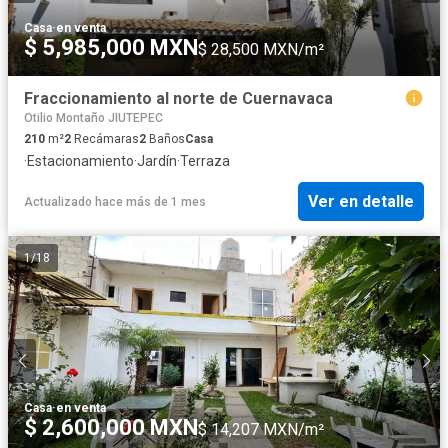
Casa
·
en venta
$ 5,985,000 MXN
$ 28,500 MXN/m²
Fraccionamiento al norte de Cuernavaca
Otilio Montaño JIUTEPEC
210
m²
2
Recámaras
2
Baños
Casa
·
Estacionamiento
·
Jardín
·
Terraza
Ver en detalle
Actualizado hace más de 1 mes
1
/
18
Casa
·
en venta
$ 2,600,000 MXN
$ 14,207 MXN/m²