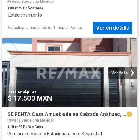
Privada Barcelona Mexicali
100
m²
2
Baños
Casa
·
Estacionamiento
Ver en detalle
Actualizado hace más de 1 mes
en
Remax
Ver foto
Casa
·
en alquiler
$ 17,500 MXN
SE RENTA Casa Amueblada en Calzada Anàhuac, Mexicali BC
Privada Barcelona Mexicali
110
m²
2
Baños
Casa
·
Aire acondicionado
·
Estacionamiento
·
Seguridad