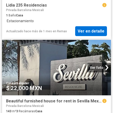
Lidia 235 Residencias
Privada Barcelona Mexicali
1
Baño
Casa
·
Estacionamiento
Ver en detalle
Actualizado hace más de 1 mes
en
Remax
Ver foto
Casa
·
en alquiler
$ 22,000 MXN
Beautiful furnished house for rent in Sevilla Mexicali, B.C. !
Privada Barcelona Mexicali
143
m²
3
Recámaras
Casa