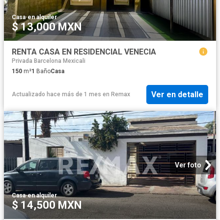
Casa
·
en alquiler
$ 13,000 MXN
RENTA CASA EN RESIDENCIAL VENECIA
Privada Barcelona Mexicali
150
m²
1
Baño
Casa
Ver en detalle
Actualizado hace más de 1 mes
en
Remax
Ver foto
Casa
·
en alquiler
$ 14,500 MXN