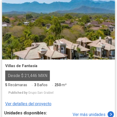
Villas de Fantasía
Desde $ 21,446 MXN
5
Recámaras
3
Baños
250
m²
·
·
Published by
Grupo San Grabiel
Ver detalles del proyecto
Unidades disponibles:
Ver más unidades