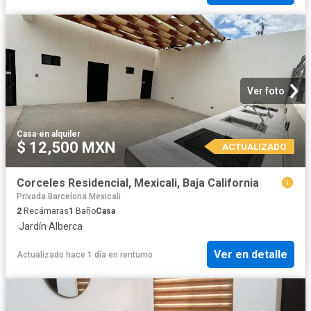
Ver foto
Casa
·
en alquiler
$ 12,500 MXN
ACTUALIZADO
Corceles Residencial, Mexicali, Baja California
Privada Barcelona Mexicali
2
Recámaras
1
Baño
Casa
·
Jardín
·
Alberca
Ver en detalle
Actualizado hace 1 día
en
rentumo