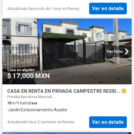
Ver en detalle
Actualizado hace más de 1 mes
en
Remax
Ver foto
Casa
·
en alquiler
$ 17,000 MXN
CASA EN RENTA EN PRIVADA CAMPESTRE RESIDENCIAL, MEXICALI B.C
Privada Barcelona Mexicali
78
m²
1
Baño
Casa
·
Jardín
·
Estacionamiento
·
Asador
Ver en detalle
Actualizado hace 2 semanas
en
Remax