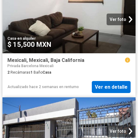
Ver foto
Casa
·
en alquiler
$ 15,500 MXN
Mexicali, Mexicali, Baja California
Privada Barcelona Mexicali
2
Recámaras
1
Baño
Casa
Ver en detalle
Actualizado hace 2 semanas
en
rentumo
Ver foto