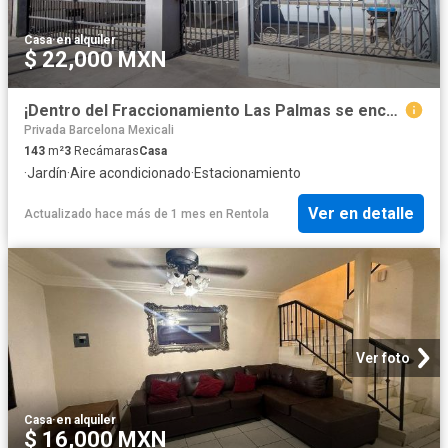
Casa
·
en alquiler
$ 22,000 MXN
¡Dentro del Fraccionamiento Las Palmas se encuentra esta casa en renta!
Privada Barcelona Mexicali
143
m²
3
Recámaras
Casa
·
Jardín
·
Aire acondicionado
·
Estacionamiento
Ver en detalle
Actualizado hace más de 1 mes
en
Rentola
Ver foto
Casa
·
en alquiler
$ 16,000 MXN