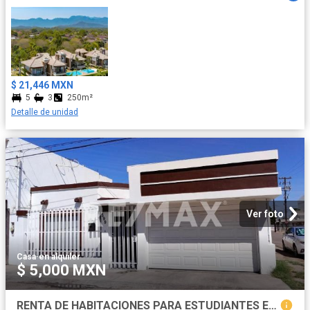
$ 21,446 MXN
5
3
250m²
Detalle de unidad
Ver foto
Casa
·
en alquiler
$ 5,000 MXN
RENTA DE HABITACIONES PARA ESTUDIANTES EN FRACC. JARDINES DEL LAGO, MEXICALI