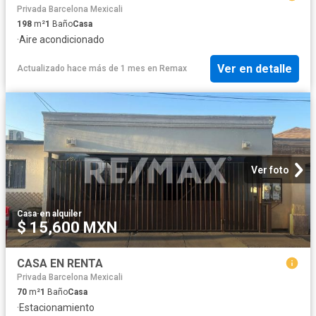
Privada Barcelona Mexicali
198
m²
1
Baño
Casa
·
Aire acondicionado
Ver en detalle
Actualizado hace más de 1 mes
en
Remax
Ver foto
Casa
·
en alquiler
$ 15,600 MXN
CASA EN RENTA
Privada Barcelona Mexicali
70
m²
1
Baño
Casa
·
Estacionamiento