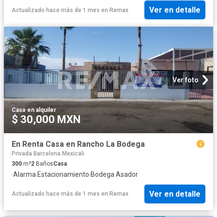
Ver en detalle
Actualizado hace más de 1 mes
en
Remax
Ver foto
Casa
·
en alquiler
$ 30,000 MXN
En Renta Casa en Rancho La Bodega
Privada Barcelona Mexicali
300
m²
2
Baños
Casa
·
Alarma
·
Estacionamiento
·
Bodega
·
Asador
Ver en detalle
Actualizado hace más de 1 mes
en
Remax