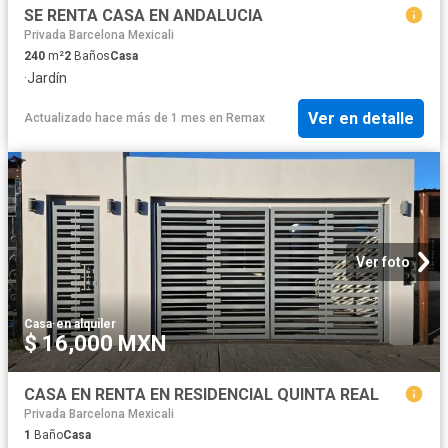
SE RENTA CASA EN ANDALUCIA
Privada Barcelona Mexicali
240
m²
2
Baños
Casa
·
Jardín
Ver en detalle
Actualizado hace más de 1 mes
en
Remax
Ver foto
Casa
·
en alquiler
$ 16,000 MXN
CASA EN RENTA EN RESIDENCIAL QUINTA REAL
Privada Barcelona Mexicali
1
Baño
Casa