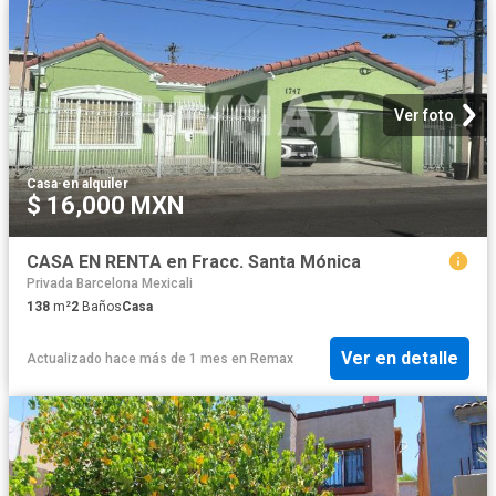
Ver foto
Casa
·
en alquiler
$ 16,000 MXN
CASA EN RENTA en Fracc. Santa Mónica
Privada Barcelona Mexicali
138
m²
2
Baños
Casa
Ver en detalle
Actualizado hace más de 1 mes
en
Remax