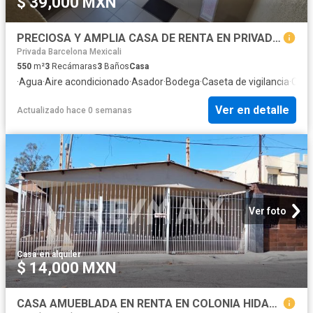
$ 39,000 MXN
PRECIOSA Y AMPLIA CASA DE RENTA EN PRIVADA LOS ARCOS
Privada Barcelona Mexicali
550
m²
3
Recámaras
3
Baños
Casa
·
Agua
·
Aire acondicionado
·
Asador
·
Bodega
·
Caseta de vigilancia
·
Circu
Ver en detalle
Actualizado hace 0 semanas
Ver foto
Casa
·
en alquiler
$ 14,000 MXN
CASA AMUEBLADA EN RENTA EN COLONIA HIDALGO, MEXICALI BC