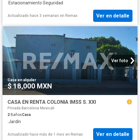
·
Estacionamiento
·
Seguridad
Ver en detalle
Actualizado hace 3 semanas
en
Remax
Ver foto
Casa
·
en alquiler
$ 18,000 MXN
CASA EN RENTA COLONIA IMSS S. XXI
Privada Barcelona Mexicali
2
Baños
Casa
·
Jardín
Ver en detalle
Actualizado hace más de 1 mes
en
Remax