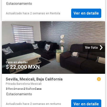
·
Estacionamiento
Ver en detalle
Actualizado hace 2 semanas
en
Rentola
Ver foto
Casa
·
en alquiler
$ 22,000 MXN
Sevilla, Mexicali, Baja California
Privada Barcelona Mexicali
3
Recámaras
2
Baños
Casa
·
Estacionamiento
Ver en detalle
Actualizado hace 2 semanas
en
rentumo