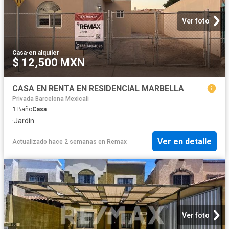
Ver foto
Casa
·
en alquiler
$ 12,500 MXN
CASA EN RENTA EN RESIDENCIAL MARBELLA
Privada Barcelona Mexicali
1
Baño
Casa
·
Jardín
Ver en detalle
Actualizado hace 2 semanas
en
Remax
Ver foto