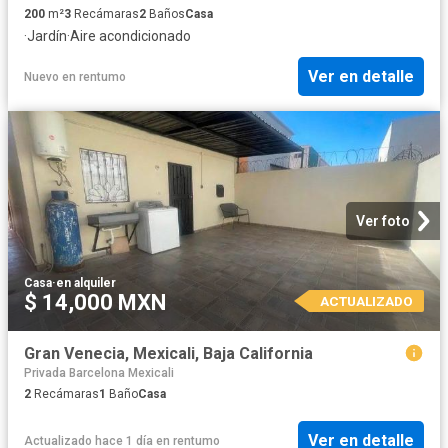
200
m²
3
Recámaras
2
Baños
Casa
·
Jardín
·
Aire acondicionado
Ver en detalle
Nuevo
en
rentumo
Ver foto
Casa
·
en alquiler
$ 14,000 MXN
ACTUALIZADO
Gran Venecia, Mexicali, Baja California
Privada Barcelona Mexicali
2
Recámaras
1
Baño
Casa
Ver en detalle
Actualizado hace 1 día
en
rentumo