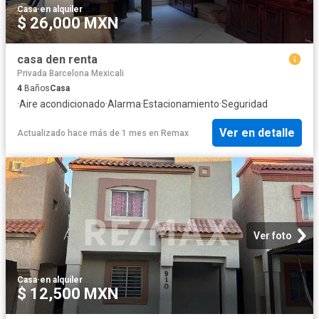
Casa
·
en alquiler
$ 26,000 MXN
casa den renta
Privada Barcelona Mexicali
4
Baños
Casa
·
Aire acondicionado
·
Alarma
·
Estacionamiento
·
Seguridad
Ver en detalle
Actualizado hace más de 1 mes
en
Remax
Ver foto
Casa
·
en alquiler
$ 12,500 MXN