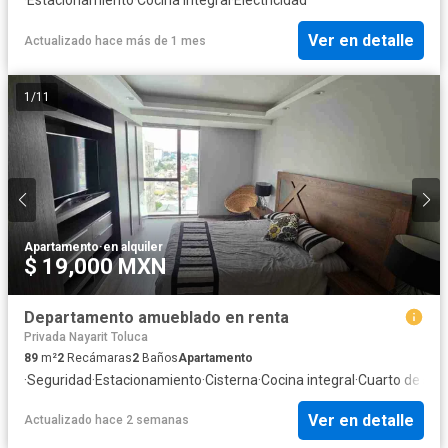
Ver en detalle
Actualizado hace más de 1 mes
1
/
11
Apartamento
·
en alquiler
$ 19,000 MXN
Departamento amueblado en renta
Privada Nayarit Toluca
89
m²
2
Recámaras
2
Baños
Apartamento
·
Seguridad
·
Estacionamiento
·
Cisterna
·
Cocina integral
·
Cuarto de serv
Ver en detalle
Actualizado hace 2 semanas