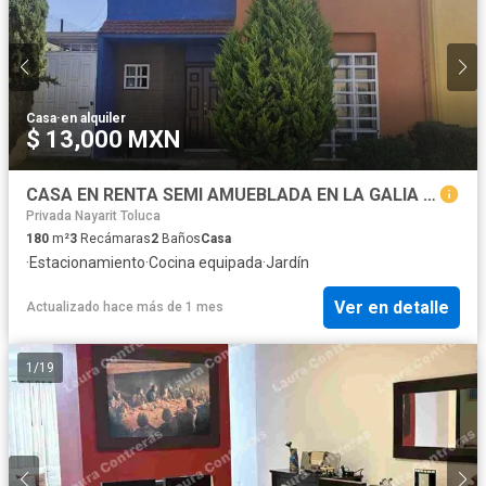
Casa
·
en alquiler
$ 13,000 MXN
CASA EN RENTA SEMI AMUEBLADA EN LA GALIA TOLUCA
Privada Nayarit Toluca
180
m²
3
Recámaras
2
Baños
Casa
·
Estacionamiento
·
Cocina equipada
·
Jardín
Ver en detalle
Actualizado hace más de 1 mes
1
/
19