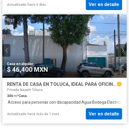
Ver en detalle
Actualizado hace 4 días
1
/
37
Casa
·
en alquiler
$ 46,400 MXN
RENTA DE CASA EN TOLUCA, IDEAL PARA OFICINAS, CONSULTORIOS, LABORATORIO MÉDICO
Privada Nayarit Toluca
346
m²
Casa
·
Acceso para personas con discapacidad
·
Agua
·
Bodega
·
Electricidad
·
Ver en detalle
Actualizado hace más de 1 mes