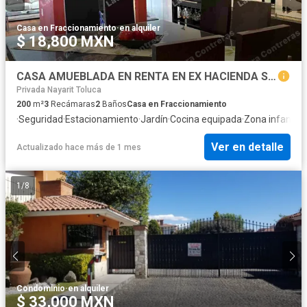
Casa en Fraccionamiento
·
en alquiler
$ 18,800 MXN
CASA AMUEBLADA EN RENTA EN EX HACIENDA SAN JOSÉ A 10 MINUTOS DEL AEROPUERTO DE TOLUCA, SALIDA RÁPIDA ATLACOMULCO Y CDMX.
Privada Nayarit Toluca
200
m²
3
Recámaras
2
Baños
Casa en Fraccionamiento
·
Seguridad
·
Estacionamiento
·
Jardín
·
Cocina equipada
·
Zona infantil
·
I
Ver en detalle
Actualizado hace más de 1 mes
1
/
8
Condominio
·
en alquiler
$ 33,000 MXN