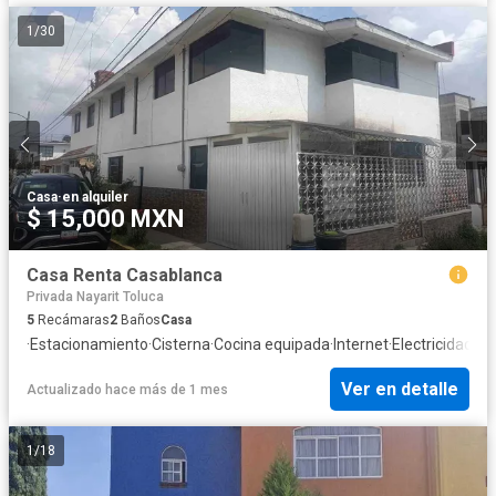
1
/
30
Casa
·
en alquiler
$ 15,000 MXN
Casa Renta Casablanca
Privada Nayarit Toluca
5
Recámaras
2
Baños
Casa
·
Estacionamiento
·
Cisterna
·
Cocina equipada
·
Internet
·
Electricidad
·
Ag
Ver en detalle
Actualizado hace más de 1 mes
1
/
18