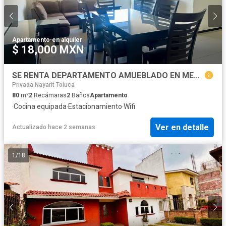
Apartamento
·
en alquiler
$ 18,000 MXN
SE RENTA DEPARTAMENTO AMUEBLADO EN METEPEC, CON ESTACIONAMIENTO Y VIGILANCIA. Factura disponible.
Privada Nayarit Toluca
80
m²
2
Recámaras
2
Baños
Apartamento
·
Cocina equipada
·
Estacionamiento
·
Wifi
Ver en detalle
Actualizado hace 2 semanas
1
/
18