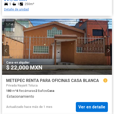
5
3
250m²
Detalle de unidad
1
/
14
Casa
·
en alquiler
$ 22,000 MXN
METEPEC RENTA PARA OFICINAS CASA BLANCA
Privada Nayarit Toluca
180
m²
4
Recámaras
2
Baños
Casa
·
Estacionamiento
Ver en detalle
Actualizado hace más de 1 mes