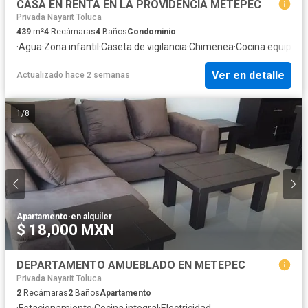
CASA EN RENTA EN LA PROVIDENCIA METEPEC
Privada Nayarit Toluca
439
m²
4
Recámaras
4
Baños
Condominio
·
Agua
·
Zona infantil
·
Caseta de vigilancia
·
Chimenea
·
Cocina equipada
Ver en detalle
Actualizado hace 2 semanas
1
/
8
Apartamento
·
en alquiler
$ 18,000 MXN
DEPARTAMENTO AMUEBLADO EN METEPEC
Privada Nayarit Toluca
2
Recámaras
2
Baños
Apartamento
·
Estacionamiento
·
Cocina integral
·
Electricidad