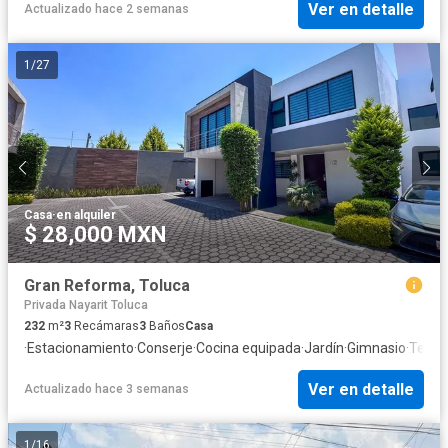
Ver en detalle
Actualizado hace 2 semanas
1
/
27
Casa
·
en alquiler
$ 28,000 MXN
Gran Reforma, Toluca
Privada Nayarit Toluca
232
m²
3
Recámaras
3
Baños
Casa
·
Estacionamiento
·
Conserje
·
Cocina equipada
·
Jardín
·
Gimnasio
·
Terra
Ver en detalle
Actualizado hace 3 semanas
1
/
16