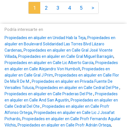
1
2
3
4
5
>
Podría interesarte en
Propiedades en alquiler en Unidad Hab la Teja
,
Propiedades en
alquiler en Boulevard Solidaridad Las Torres Blvd Lázaro
Cardenas
,
Propiedades en alquiler en Calle Gral José Vicente
Villada
,
Propiedades en alquiler en Calle Gral Miguel Barragán
,
Propiedades en alquiler en Calle Lic Alberto García
,
Propiedades
en alquiler en Calle Alejandro Von Humbolt
,
Propiedades en
alquiler en Calle Gral J Prim
,
Propiedades en alquiler en Calle Flor
De Ma R De M
,
Propiedades en alquiler en Privada Fuente De
Versalles Toluca
,
Propiedades en alquiler en Calle Cedral Del Pte
,
Propiedades en alquiler en Calle Praderas Del Pte
,
Propiedades
en alquiler en Calle And San Agustín
,
Propiedades en alquiler en
Calle Cedral Del Ote
,
Propiedades en alquiler en Calle Profr
Alfonso Ortega
,
Propiedades en alquiler en Calle Lic J Josafat
Pichardo
,
Propiedades en alquiler en Calle Profr Fernando Aguilar
Vilchis
,
Propiedades en alquiler en Calle Profr Adrián Ortega
,