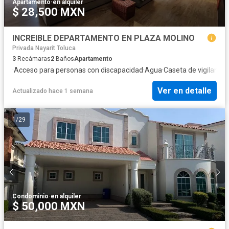
Apartamento
·
en alquiler
$ 28,500 MXN
INCREIBLE DEPARTAMENTO EN PLAZA MOLINO
Privada Nayarit Toluca
3
Recámaras
2
Baños
Apartamento
·
Acceso para personas con discapacidad
·
Agua
·
Caseta de vigilancia
·
Ver en detalle
Actualizado hace 1 semana
1
/
29
Condominio
·
en alquiler
$ 50,000 MXN