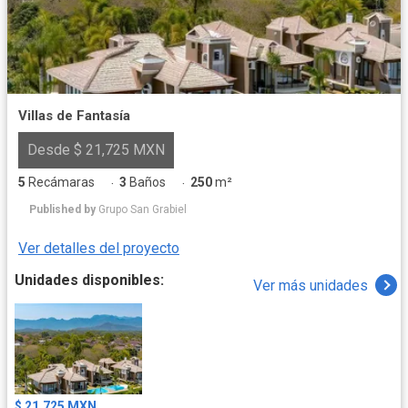
Villas de Fantasía
Desde $ 21,725 MXN
5
Recámaras
3
Baños
250
m²
·
·
Published by
Grupo San Grabiel
Ver detalles del proyecto
Unidades disponibles:
Ver más unidades
$ 21,725 MXN