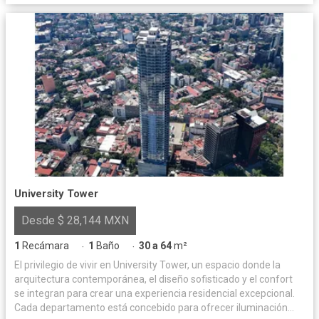
University Tower
Desde $ 28,144 MXN
1
Recámara
1
Baño
30 a 64
m²
·
·
El privilegio de vivir en University Tower, un espacio donde la
arquitectura contemporánea, el diseño sofisticado y el confort
se integran para crear una experiencia residencial excepcional.
Cada departamento está concebido para ofrecer iluminación