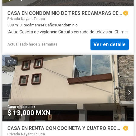
CASA EN CONDOMINIO DE TRES RECAMARAS CERCA DE TOWN SQUARE PROVIDENCIA
Privada Nayarit Toluca
338
m²
3
Recámaras
4
Baños
Condominio
·
Agua
·
Caseta de vigilancia
·
Circuito cerrado de televisión
·
Chimenea
·
Ver en detalle
Actualizado hace 2 semanas
1
/
17
Casa
·
en alquiler
$ 13,000 MXN
CASA EN RENTA CON COCINETA Y CUATRO RECAMARAS, TRES ESTACIONAMIENTOS
Privada Nayarit Toluca