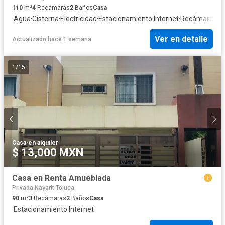
110
m²
4
Recámaras
2
Baños
Casa
·
Agua
·
Cisterna
·
Electricidad
·
Estacionamiento
·
Internet
·
Recámara con
Ver en detalle
Actualizado hace 1 semana
1
/
15
Casa
·
en alquiler
$ 13,000 MXN
Casa en Renta Amueblada
Privada Nayarit Toluca
90
m²
3
Recámaras
2
Baños
Casa
·
Estacionamiento
·
Internet