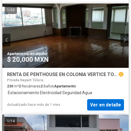
1
/
33
Apartamento
·
en alquiler
$ 20,000 MXN
RENTA DE PENTHOUSE EN COLONIA VERTICE TOLUCA
Privada Nayarit Toluca
230
m²
2
Recámaras
2
Baños
Apartamento
·
Estacionamiento
·
Electricidad
·
Seguridad
·
Agua
Ver en detalle
Actualizado hace más de 1 mes
1
/
14