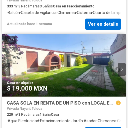
Privada Nayarit Toluca
333
m²
3
Recámaras
3
Baños
Casa en Fraccionamiento
·
Balcón
·
Caseta de vigilancia
·
Chimenea
·
Cisterna
·
Cuarto de Limpieza
Ver en detalle
Actualizado hace 1 semana
1
/
27
Casa
·
en alquiler
$ 19,000 MXN
CASA SOLA EN RENTA DE UN PISO con LOCAL EN STA ANA TLAPALTITLAN TOLUCA
Privada Nayarit Toluca
220
m²
3
Recámaras
1
Baño
Casa
·
Agua
·
Electricidad
·
Estacionamiento
·
Jardín
·
Asador
·
Chimenea
·
Cocina