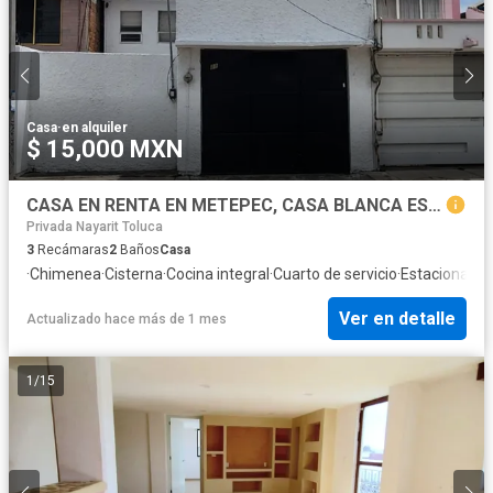
Casa
·
en alquiler
$ 15,000 MXN
CASA EN RENTA EN METEPEC, CASA BLANCA ESTADO DE MEXICO
Privada Nayarit Toluca
3
Recámaras
2
Baños
Casa
·
Chimenea
·
Cisterna
·
Cocina integral
·
Cuarto de servicio
·
Estacionami
Ver en detalle
Actualizado hace más de 1 mes
1
/
15