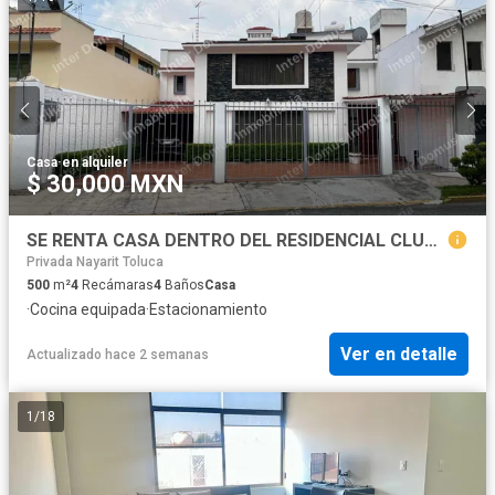
Casa
·
en alquiler
$ 30,000 MXN
SE RENTA CASA DENTRO DEL RESIDENCIAL CLUB DE GOLF SAN CARLOS, METEPEC. 4 recámaras c/u con baño, se aceptan mascotas.
Privada Nayarit Toluca
500
m²
4
Recámaras
4
Baños
Casa
·
Cocina equipada
·
Estacionamiento
Ver en detalle
Actualizado hace 2 semanas
1
/
18