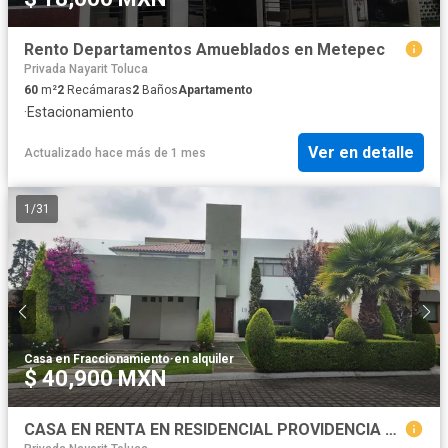
Rento Departamentos Amueblados en Metepec
Privada Nayarit Toluca
60
m²
2
Recámaras
2
Baños
Apartamento
·
Estacionamiento
Ver en detalle
Actualizado hace más de 1 mes
1
/
31
Casa en Fraccionamiento
·
en alquiler
$ 40,900 MXN
CASA EN RENTA EN RESIDENCIAL PROVIDENCIA METEPEC