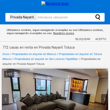
Utilizamos cookies, sigue navegando si aceptas su uso.Utilizamos cookies,
sigue navegando si aceptas su uso.
Nuestros socios
BLOQUEAR
ACEPTO
772 casas en renta en Privada Nayarit Toluca
Inicio
>
Propiedades en alquiler en Mexico
>
Propiedades en alquiler en Toluca
México
>
Propiedades en alquiler en San Lorenzo Tepaltitlan
>
Propiedades en
alquiler en Privada Nayarit Toluca
1
/
21