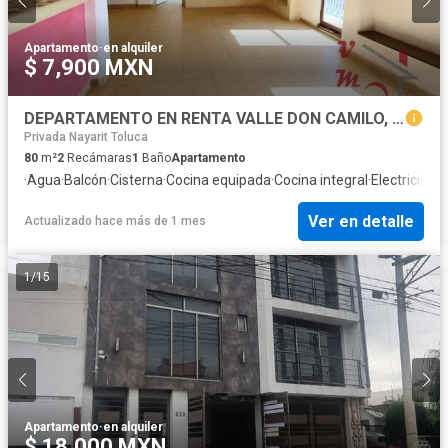
Apartamento
·
en alquiler
$ 7,900 MXN
DEPARTAMENTO EN RENTA VALLE DON CAMILO, TOLUCA EDOMEX
Privada Nayarit Toluca
80
m²
2
Recámaras
1
Baño
Apartamento
·
Agua
·
Balcón
·
Cisterna
·
Cocina equipada
·
Cocina integral
·
Electricidad
·
Ver en detalle
Actualizado hace más de 1 mes
1
/
15
Apartamento
·
en alquiler
$ 18,000 MXN