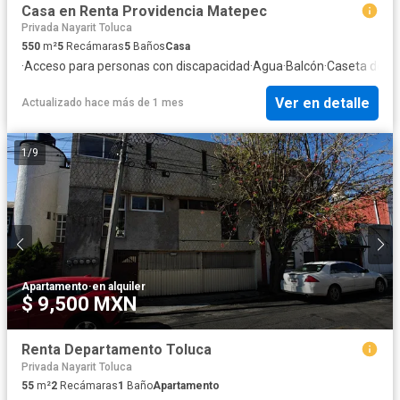
Casa en Renta Providencia Matepec
Privada Nayarit Toluca
550
m²
5
Recámaras
5
Baños
Casa
·
Acceso para personas con discapacidad
·
Agua
·
Balcón
·
Caseta de vig
Ver en detalle
Actualizado hace más de 1 mes
1
/
9
Apartamento
·
en alquiler
$ 9,500 MXN
Renta Departamento Toluca
Privada Nayarit Toluca
55
m²
2
Recámaras
1
Baño
Apartamento