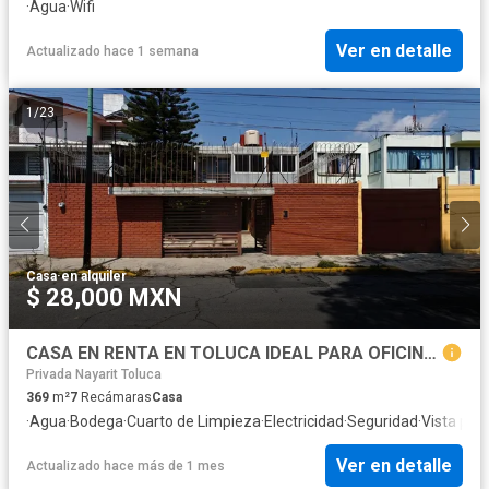
·
Agua
·
Wifi
Ver en detalle
Actualizado hace 1 semana
1
/
23
Casa
·
en alquiler
$ 28,000 MXN
CASA EN RENTA EN TOLUCA IDEAL PARA OFICINAS
Privada Nayarit Toluca
369
m²
7
Recámaras
Casa
·
Agua
·
Bodega
·
Cuarto de Limpieza
·
Electricidad
·
Seguridad
·
Vista pa
Ver en detalle
Actualizado hace más de 1 mes