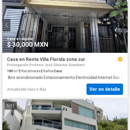
Casa
·
en alquiler
$ 30,000 MXN
Casa en Renta Villa Florida zona sur
Prolongación Profesor José Silvestre Aramberri
180
m²
2
Recámaras
2
Baños
Casa
·
Aire acondicionado
·
Estacionamiento
·
Electricidad
·
Internet
·
Gas natu
Ver en detalle
Actualizado hace 5 días
1
/
11