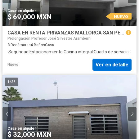
Casa
·
en alquiler
$ 69,000 MXN
NUEVO
CASA EN RENTA PRIVANZAS MALLORCA SAN PEDRO GARZA GARCÍA
Prolongación Profesor José Silvestre Aramberri
3
Recámaras
4
Baños
Casa
·
Seguridad
·
Estacionamiento
·
Cocina integral
·
Cuarto de servicio
·
Coci
Ver en detalle
Nuevo
1
/
36
Casa
·
en alquiler
$ 32,000 MXN