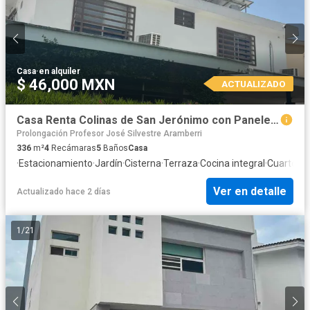
Casa
·
en alquiler
$ 46,000 MXN
ACTUALIZADO
Casa Renta Colinas de San Jerónimo con Paneles Solares | Recámara Principal en Planta Baja | Amplia
Prolongación Profesor José Silvestre Aramberri
336
m²
4
Recámaras
5
Baños
Casa
·
Estacionamiento
·
Jardín
·
Cisterna
·
Terraza
·
Cocina integral
·
Cuarto de
Ver en detalle
Actualizado hace 2 días
1
/
21