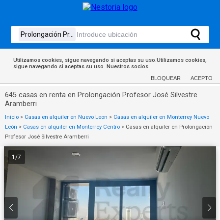
Utilizamos cookies, sigue navegando si aceptas su uso.Utilizamos cookies,
sigue navegando si aceptas su uso.
Nuestros socios
BLOQUEAR
ACEPTO
645 casas en renta en Prolongación Profesor José Silvestre
Aramberri
Inicio
>
Casas en alquiler en Nuevo Leon
>
Casas en alquiler en Monterrey Nuevo
León
>
Casas en alquiler en Monterrey Centro
>
Casas en alquiler en Prolongación
Profesor José Silvestre Aramberri
1
/
7