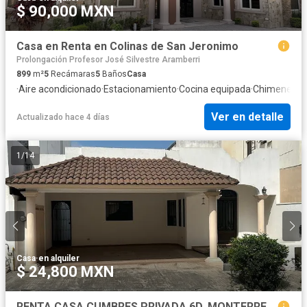
$ 90,000 MXN
Casa en Renta en Colinas de San Jeronimo
Prolongación Profesor José Silvestre Aramberri
899
m²
5
Recámaras
5
Baños
Casa
·
Aire acondicionado
·
Estacionamiento
·
Cocina equipada
·
Chimenea
·
J
Ver en detalle
Actualizado hace 4 días
1
/
14
Casa
·
en alquiler
$ 24,800 MXN
RENTA CASA CUMBRES PRIVADA 6D. MONTERREY, NL