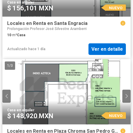
Casa
·
en alquiler
$ 156,101 MXN
NUEVO
Locales en Renta en Santa Engracia
Prolongación Profesor José Silvestre Aramberri
10
m²
Casa
Ver en detalle
Actualizado hace 1 día
1
/
3
Casa
·
en alquiler
$ 148,920 MXN
NUEVO
Locales en Renta en Plaza Chroma San Pedro Garza García