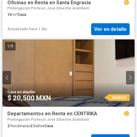
Oficinas en Renta en Santa Engracia
Prolongación Profesor José Silvestre Aramberri
10
m²
Casa
Ver en detalle
Actualizado hace 1 día
1
/
9
Casa
·
en alquiler
$ 20,500 MXN
NUEVO
Departamentos en Renta en CENTRIKA
Prolongación Profesor José Silvestre Aramberri
2
Recámaras
2
Baños
Casa