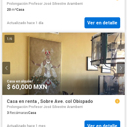
Prolongación Profesor José Silvestre Aramberri
20
m²
Casa
Ver en detalle
Actualizado hace 1 día
1
/
6
Casa
·
en alquiler
$ 60,000 MXN
Casa en renta , Sobre Ave. col Obispado
Prolongación Profesor José Silvestre Aramberri
3
Recámaras
Casa
Ver en detalle
Actualizado hace 1 mes