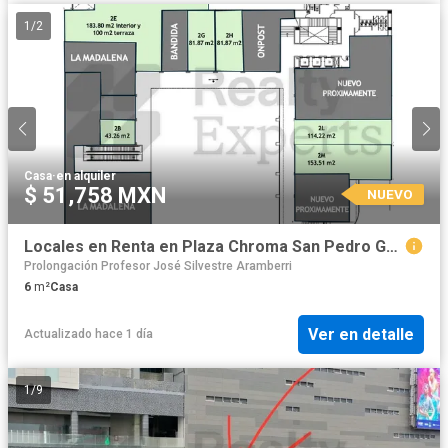
1
/
2
Casa
·
en alquiler
$ 51,758 MXN
NUEVO
Locales en Renta en Plaza Chroma San Pedro Garza García
Prolongación Profesor José Silvestre Aramberri
6
m²
Casa
Ver en detalle
Actualizado hace 1 día
1
/
9