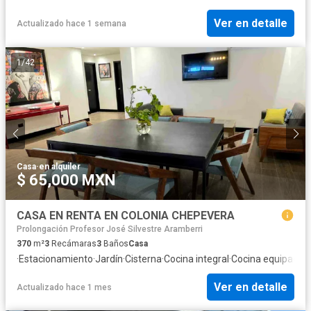
Ver en detalle
Actualizado hace 1 semana
1
/
42
Casa
·
en alquiler
$ 65,000 MXN
CASA EN RENTA EN COLONIA CHEPEVERA
Prolongación Profesor José Silvestre Aramberri
370
m²
3
Recámaras
3
Baños
Casa
·
Estacionamiento
·
Jardín
·
Cisterna
·
Cocina integral
·
Cocina equipada
·
A
Ver en detalle
Actualizado hace 1 mes