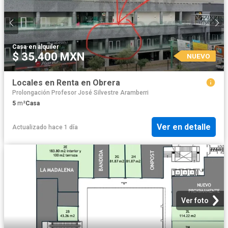
Casa
·
en alquiler
$ 35,400 MXN
NUEVO
Locales en Renta en Obrera
Prolongación Profesor José Silvestre Aramberri
5
m²
Casa
Ver en detalle
Actualizado hace 1 día
Ver foto