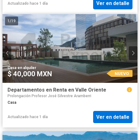
Ver en detalle
Actualizado hace 1 día
1
/
19
Casa
·
en alquiler
$ 40,000 MXN
NUEVO
Departamentos en Renta en Valle Oriente
Prolongación Profesor José Silvestre Aramberri
Casa
Ver en detalle
Actualizado hace 1 día