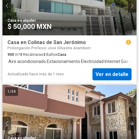
Casa
·
en alquiler
$ 50,000 MXN
Casa en Colinas de San Jerónimo
Prolongación Profesor José Silvestre Aramberri
900
m²
3
Recámaras
3
Baños
Casa
·
Aire acondicionado
·
Estacionamiento
·
Electricidad
·
Internet
·
Gas natu
Ver en detalle
Actualizado hace más de 1 mes
1
/
34
Casa
·
en alquiler