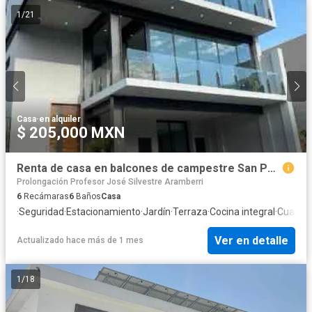
1
/
21
Casa
·
en alquiler
$ 205,000 MXN
Renta de casa en balcones de campestre San Pedro Garza García NL
Prolongación Profesor José Silvestre Aramberri
6
Recámaras
6
Baños
Casa
·
Seguridad
·
Estacionamiento
·
Jardín
·
Terraza
·
Cocina integral
·
Cuarto 
Ver en detalle
Actualizado hace más de 1 mes
1
/
18