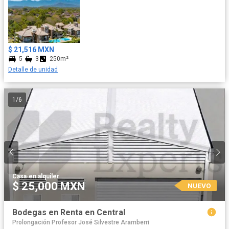
$ 21,516 MXN
5
3
250m²
Detalle de unidad
1
/
6
Casa
·
en alquiler
$ 25,000 MXN
NUEVO
Bodegas en Renta en Central
Prolongación Profesor José Silvestre Aramberri