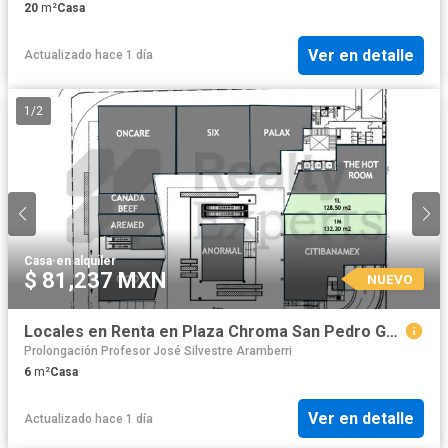
20
m²
Casa
Ver en detalle
Actualizado hace 1 día
1
/
2
Casa
·
en alquiler
$ 81,237 MXN
NUEVO
Locales en Renta en Plaza Chroma San Pedro Garza García
Prolongación Profesor José Silvestre Aramberri
6
m²
Casa
Ver en detalle
Actualizado hace 1 día