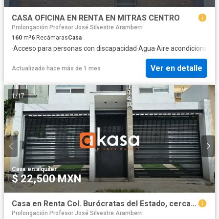
CASA OFICINA EN RENTA EN MITRAS CENTRO
Prolongación Profesor José Silvestre Aramberri
160
m²
6
Recámaras
Casa
·
Acceso para personas con discapacidad
·
Agua
·
Aire acondicionado
·
Ver en detalle
Actualizado hace más de 1 mes
1
/
17
Casa
·
en alquiler
$ 22,500 MXN
Casa en Renta Col. Burócratas del Estado, cerca de Av. Leones y Av. Rangel Frías, Monterrey
Prolongación Profesor José Silvestre Aramberri