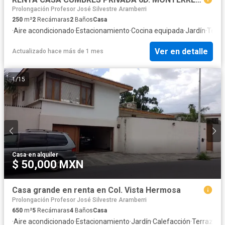
Prolongación Profesor José Silvestre Aramberri
250
m²
2
Recámaras
2
Baños
Casa
·
Aire acondicionado
·
Estacionamiento
·
Cocina equipada
·
Jardín
·
Terra
Ver en detalle
Actualizado hace más de 1 mes
1
/
15
Casa
·
en alquiler
$ 50,000 MXN
Casa grande en renta en Col. Vista Hermosa
Prolongación Profesor José Silvestre Aramberri
650
m²
5
Recámaras
4
Baños
Casa
·
Aire acondicionado
·
Estacionamiento
·
Jardín
·
Calefacción
·
Terraza