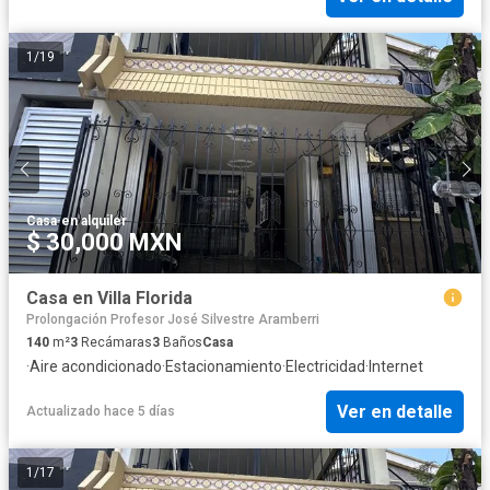
1
/
19
Casa
·
en alquiler
$ 30,000 MXN
Casa en Villa Florida
Prolongación Profesor José Silvestre Aramberri
140
m²
3
Recámaras
3
Baños
Casa
·
Aire acondicionado
·
Estacionamiento
·
Electricidad
·
Internet
Ver en detalle
Actualizado hace 5 días
1
/
17