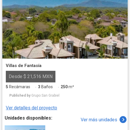
Villas de Fantasía
Desde $ 21,516 MXN
5
Recámaras
3
Baños
250
m²
·
·
Published by
Grupo San Grabiel
Ver detalles del proyecto
Unidades disponibles:
Ver más unidades