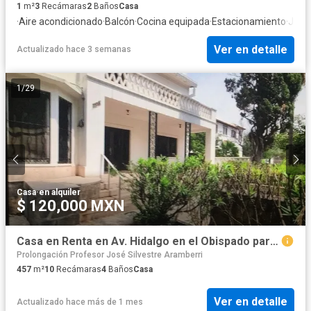
1
m²
3
Recámaras
2
Baños
Casa
·
Aire acondicionado
·
Balcón
·
Cocina equipada
·
Estacionamiento
·
Jard
Ver en detalle
Actualizado hace 3 semanas
1
/
29
Casa
·
en alquiler
$ 120,000 MXN
Casa en Renta en Av. Hidalgo en el Obispado para Oficinas o Consultorios
Prolongación Profesor José Silvestre Aramberri
457
m²
10
Recámaras
4
Baños
Casa
Ver en detalle
Actualizado hace más de 1 mes