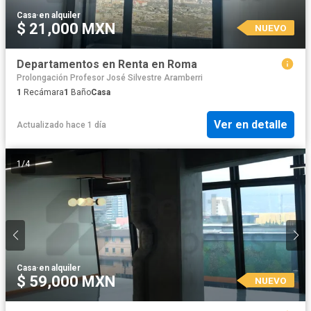
Casa
·
en alquiler
$ 21,000 MXN
NUEVO
Departamentos en Renta en Roma
Prolongación Profesor José Silvestre Aramberri
1
Recámara
1
Baño
Casa
Ver en detalle
Actualizado hace 1 día
1
/
4
Casa
·
en alquiler
$ 59,000 MXN
NUEVO