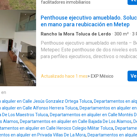
vías de comunicación rápidas al tren interur
facilitadores inmobiliarios
Santa Fé. Tu nuevo hogar te espera con acabados de lujo y
una gran variedad de amenidades para tu disfr
Penthouse ejecutivo amueblado. Soluci
Espacios al aire libre: Disfruta de una amplia 
en mano para reubicación en Metep
balcones con vistas, un jardín bien cuidado y 
lavado. * Deporte y recreación: Mantente activo en la
Rancho la Mora Toluca de Lerdo
·
300
m²
·
3
Baños
·
Apartamento
·
Estacionamiento
·
Bode
cancha de tenis o diviértete en la cancha de 
Penthouse ejecutivo amueblado en renta – Be
equipada
·
Jardín
·
Gimnasio
·
Jacuzzi
·
Alberca
Comodidades y servicios: Cuenta con caseta 
Metepec Este penthouse de dos niveles está diseñado
circuito cerrado, portero, elevador, estaciona
para perfiles ejecutivos, directivos o reubica
techado y de visitantes, bodega, cisterna, coc
corporativas que necesitan una solución resi
calentador de agua y asador. * Facilidades: Pensando en
inmediata, sin fricciones y lista para habitar 
todos, ofrece facilidades para adultos mayor
Ve
Actualizado hace 1 mes
> EXP México
primer día. Con una superficie aproximada de 300 m², su
personas con discapacidad, además de un ce
distribución en dos niveles permite una clar
negocios y salón de usos múltiples. ¡Tambié
entre áreas sociales y privadas, ofreciendo
e en
mascotas! Este departamento no solo te ofrece un
privacidad y funcionalidad real, muy por enci
espacio habitable, sino un estilo de vida com
alquiler en Calle Jesús Gonzalez Ortega Toluca
,
Departamentos en alqu
departamento tradicional. Se entrega totalmente
Disponibilidad inmediata (no incluye mobiliari
alquiler en Calle Alfonso Herrera Toluca
,
Departamentos en alquiler en
amueblado y equipado, ideal para estancias 
elementos decorativos)
da De Los Maestros Toluca
,
Departamentos en alquiler en Calle Montés 
meses por motivos laborales, proyectos tem
os Alamos
,
Departamentos en alquiler en Calle Bajada De Los Alamos
,
D
reubicación nacional o internacional. Distribución 3
amentos en alquiler en Calle Heroico Colegio Militar Toluca
,
Departamen
recámaras 3.5 baños Estancia amplia Cocina equipada 3
tos en alquiler en Privada Villas De La Mora
,
Departamentos en alquile