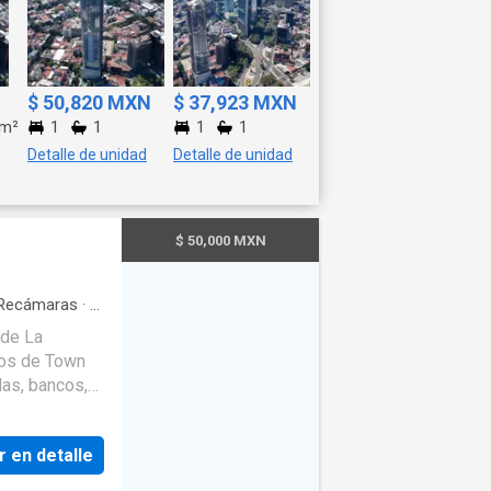
$ 50,820 MXN
$ 37,923 MXN
m²
1
1
1
1
Detalle de unidad
Detalle de unidad
$ 50,000 MXN
Recámaras
·
4
eta de
 de La
integral
·
sos de Town
cidad
·
 con closet
·
las, bancos,
r en detalle
salida a una
 muy amplia,