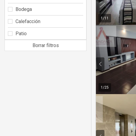
Bodega
1
/
11
Calefacción
Patio
Borrar filtros
1
/
25