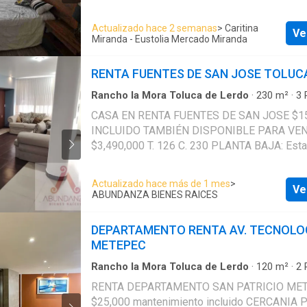
verdes
·
Caseta de vigilancia
mantenimiento Recámara principal con baño y clóset
segunda recámara con clóset Sala comedor 
Actualizado hace 2 semanas
> Caritina
Ve
completo Cocina equipada Cuánto de lavado
Miranda - Eustolia Mercado Miranda
Estacionamiento para un auto Vigilancia 24/7 Elevadores
Se renta con póliza jurídica
RENTA FUENTES DE SAN JOSE TOLUC
Rancho la Mora Toluca de Lerdo
·
230
m²
·
3
Baños
·
Condominio
·
Estacionamiento
·
Electr
CASA EN RENTA FUENTES DE SAN JOSE $15,
·
Seguridad
INCLUIDO TAMBIÉN DISPONIBLE PARA VE
$3,490,000 T. 126 C. 230 PLANTA BAJA: Estacionamiento
para 2 autos Medio baño Sala comedor Coci
concepto abierto Bodega abajo de escaleras
Actualizado hace más de 1 mes
>
Ve
PLANTA ALTA: Recamara principal con vestid
ABUNDANZA BIENES RAICES
completo 2 Recamaras secundarias una con 
comparten baño. ROOF GARDEN con asador Área de
DEPARTAMENTO RENTA AV. TECNOLO
servicio Medio baño Cuarto de juegos o área socia
METEPEC
con Cisterna, tinacogas estacionario *Los muebles son
ilustrativos *El precio de renta no incluye ga
Rancho la Mora Toluca de Lerdo
·
120
m²
·
2
Baños
·
Apartamento
·
Electricidad
·
Gimnasio
·
investigación ni costo de póliza de arrendami
RENTA DEPARTAMENTO SAN PATRICIO ME
natural
·
Seguridad
precio de venta no incluye impuestos, gasto
$25,000 mantenimiento incluido CERCANIA PARQUE