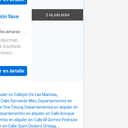
bano, CDMX y
ute: *
$ 60,000 MXN
ón llave
terraza,
un patio de
Recámaras
·
3
ga
·
Cocina
baloncesto. *
llezzian,
·
Terraza
de guardia,
miento
ciones
ina integral,
dencial
desde el
es y
r en detalle
ntro de
a separación
n se aceptan
 comodidad,
ma de un
pleto.
iler en Callejón De Las Manitas
,
o ni
 Calle Servando Mier
,
Departamentos en
de 6 a 12
De Oca Toluca
,
Departamentos en alquiler en
porales o
epartamentos en alquiler en Calle Bosque
tos en alquiler en Calle M Gomez Pedraza
r en Calle Quim Diodoro Ortega
,