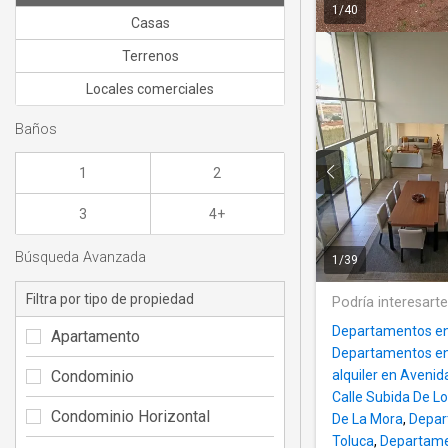
1
/
40
Casas
Terrenos
Locales comerciales
Baños
1
2
3
4+
Búsqueda Avanzada
1
/
39
Filtra por tipo de propiedad
Podría interesart
Departamentos en 
Apartamento
Departamentos en 
Condominio
alquiler en Aveni
Calle Subida De L
Condominio Horizontal
De La Mora
,
Depart
Toluca
,
Departamen