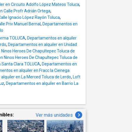
er en Circuito Adolfo López Mateos Toluca
,
n Calle Profr Adrián Ortega
,
Calle Ignacio López Rayón Toluca
,
lle Priv Manuel Bernal
,
Departamentos en
staurantes,
lo
orno privado,
eforma TOLUCA
,
Departamentos en alquiler
erdo
,
Departamentos en alquiler en Unidad
icación
n Ninos Heroes De Chapultepec Toluca de
que buscan una
 en Ninos Heroes De Chapultepec Toluca de
n Santa Clara TOLUCA
,
Departamentos en
entos en alquiler en Fracc la Cienega
alquiler en La Merced Toluca de Lerdo
,
Loft
ruz
,
Departamentos en alquiler en Barrio La
solución
valoran
dad son de
a cambios sin
nibles:
Ver más unidades
nforme a lo
nte los
Broker ID: