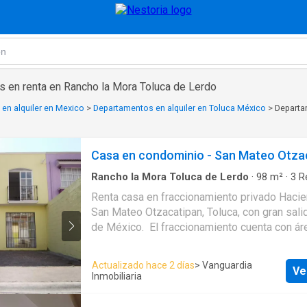
 en renta en Rancho la Mora Toluca de Lerdo
en alquiler en Mexico
>
Departamentos en alquiler en Toluca México
>
Departa
Casa en condominio - San Mateo Otza
Rancho la Mora Toluca de Lerdo
·
98
m²
·
3
R
Baño
·
Condominio
·
Estacionamiento
Renta casa en fraccionamiento privado Hacien
San Mateo Otzacatipan, Toluca, con gran salid
de México. El fraccionamiento cuenta con áreas verdes
comunes juegos infantiles, cancha de básque
vigilancia 24hrs. La casa consta de: -Planta baja -Cocina
Actualizado hace 2 días
> Vanguardia
Ve
integral con barra -Sala -Comedor -Medio b
Inmobiliaria
alta -3 recamaras con closet c/u -Baño Comp
trasero -Área de lavado techado -Estacionam