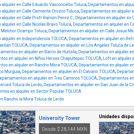
cajones de estacionamiento Servicios incluidos
alquiler en Calle Eduardo Vasconcelos Toluca
,
Departamentos en alquil
Mantenimiento Amenidades del desarrollo Bellezzian
alquiler en Calle Clemente Orozco Toluca
,
Departamentos en alquiler e
Alberca Gimnasio Cancha de pádel Áreas verdes
alquiler en Calle Profr Ramón Perez C
,
Departamentos en alquiler en 
Seguridad 24/7 Ubicado en Metepec, con acceso ágil a
lquiler en Calle Nicolas Bravo Toluca
,
Departamentos en alquiler en Ca
vialidades principales, zonas comerciales, re
da Melchor Ocampo Toluca
,
Departamentos en alquiler en Calle Josue Mir
supermercados y servicios, dentro de un ent
 alquiler en Independencia TOLUCA
,
Departamentos en alquiler en R
seguro y bien administrado. Ideal para: ✔ Ejecutivos
bastian TOLUCA
,
Departamentos en alquiler en Los Angeles Toluca de L
trasladados por empresa ✔ Perfiles de reub
amentos en alquiler en Barrio de Huitzila
,
Departamentos en alquiler e
corporativa ✔ Parejas o familias modernas 
tos en alquiler en Niños Heroes Chapultepec TOLUCA
,
Loft en alquiler
solución residencial llave en mano Condiciones Renta
tos en alquiler en Rancho Mora TOLUCA
,
Departamentos en alquiler e
mensual: 50,000 + iva Departamento amueblado Estancia
sco Murguia
,
Departamentos en alquiler en El Calvario TOLUCA
,
Departam
mínima sugerida: 6 meses Requisitos habituales de
epartamentos en alquiler en Tres Caminos TOLUCA
,
Departamentos en 
arrendamiento Se aceptan mascotas pequeñas Este
Merced Toluca de Lerdo
,
Departamentos en alquiler en San Juan de la C
inmueble no es una renta tradicional. Es una 
tos en alquiler en Sector Popular TOLUCA
residencial ejecutiva diseñada para quienes 
comodidad, tiempo y eficiencia. Aviso legal: La
 en Rancho la Mora Toluca de Lerdo
información, imágenes, precios y disponibili
carácter informativo y pueden estar sujetos 
Unidades dispo
University Tower
previo aviso. La operación se formalizará co
establecido en la NOM-247-SE-2021 y media
Desde $ 28,144 MXN
instrumentos legales correspondientes. Easy