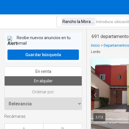
691 departamentos
Recibe nuevos anuncios en tu
email
Inicio
>
Departamentos 
Lerdo
Guardar búsqueda
En venta
En alquiler
Ordenar por:
Recámaras
1
/
13