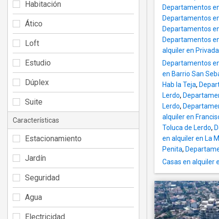
Habitación
Departamentos en 
Departamentos en 
Ático
Departamentos en 
Departamentos en a
Loft
alquiler en Priva
Estudio
Departamentos en
en Barrio San Se
Dúplex
Hab la Teja
,
Depart
Lerdo
,
Departamen
Suite
Lerdo
,
Departamen
alquiler en Franci
Características
Toluca de Lerdo
,
D
Estacionamiento
en alquiler en La 
Penita
,
Departamen
Jardín
Casas en alquiler
Seguridad
Agua
Electricidad