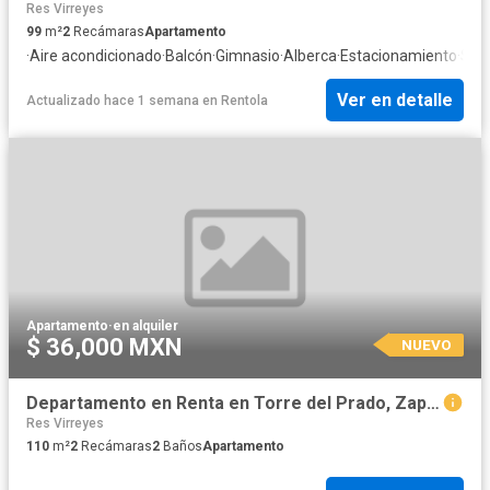
Res Virreyes
99
m²
2
Recámaras
Apartamento
·
Aire acondicionado
·
Balcón
·
Gimnasio
·
Alberca
·
Estacionamiento
·
Seg
Ver en detalle
Actualizado hace 1 semana
en
Rentola
Apartamento
·
en alquiler
$ 36,000 MXN
NUEVO
Departamento en Renta en Torre del Prado, Zapopan
Res Virreyes
110
m²
2
Recámaras
2
Baños
Apartamento