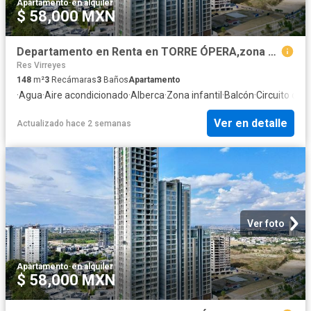
Apartamento
·
en alquiler
$ 58,000 MXN
Departamento en Renta en TORRE ÓPERA,zona puerta de hierro, Real acueducto, Zapopan
Res Virreyes
148
m²
3
Recámaras
3
Baños
Apartamento
·
Agua
·
Aire acondicionado
·
Alberca
·
Zona infantil
·
Balcón
·
Circuito cerr
Ver en detalle
Actualizado hace 2 semanas
Ver foto
Apartamento
·
en alquiler
$ 58,000 MXN