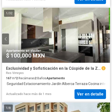
1
/
32
Apartamento
·
en alquiler
$ 100,000 MXN
Exclusividad y Sofisticación en la Cúspide de la Zona Diamante: Torre 4000, West Point
Res Virreyes
167
m²
2
Recámaras
2
Baños
Apartamento
·
Seguridad
·
Estacionamiento
·
Jardín
·
Alberca
·
Terraza
·
Cocina integral
Ver en detalle
Actualizado hace más de 1 mes
1
/
8