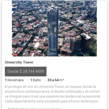
University Tower
Desde $ 28,144 MXN
1
Recámara
1
Baño
30 a 64
m²
·
·
El privilegio de vivir en University Tower, un espacio donde la
arquitectura contemporánea, el diseño sofisticado y el confort
se integran para crear una experiencia residencial excepcional.
Cada departamento está concebido para ofrecer iluminación
natural y acabados de alta calidad, logrando un equilibrio