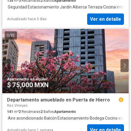
135
m²
3
Recámaras
2
Baños
Apartamento
·
Seguridad
·
Estacionamiento
·
Jardín
·
Alberca
·
Terraza
·
Cocina integral
Ver en detalle
Actualizado hace 5 días
1
/
32
Apartamento
·
en alquiler
$ 75,000 MXN
Departamento amueblado en Puerta de Hierro
Res Virreyes
141
m²
2
Recámaras
2
Baños
Apartamento
·
Aire acondicionado
·
Balcón
·
Estacionamiento
·
Bodega
·
Cocina equip
Ver en detalle
Actualizado hace 1 semana