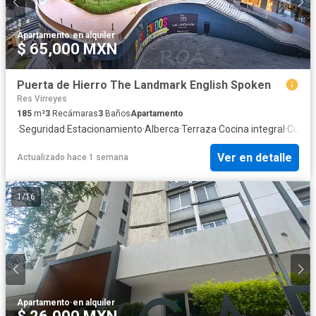
Apartamento
·
en alquiler
$ 65,000 MXN
Puerta de Hierro The Landmark English Spoken
Res Virreyes
185
m²
3
Recámaras
3
Baños
Apartamento
·
Seguridad
·
Estacionamiento
·
Alberca
·
Terraza
·
Cocina integral
·
Cuarto
Ver en detalle
Actualizado hace 1 semana
1
/
16
Apartamento
·
en alquiler