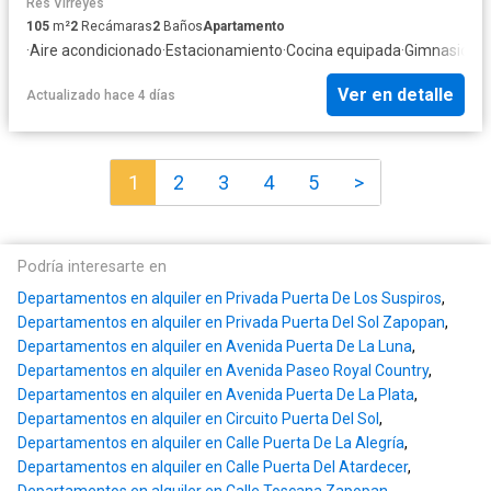
Res Virreyes
105
m²
2
Recámaras
2
Baños
Apartamento
·
Aire acondicionado
·
Estacionamiento
·
Cocina equipada
·
Gimnasio
·
El
Ver en detalle
Actualizado hace 4 días
1
2
3
4
5
>
Podría interesarte en
Departamentos en alquiler en Privada Puerta De Los Suspiros
,
Departamentos en alquiler en Privada Puerta Del Sol Zapopan
,
Departamentos en alquiler en Avenida Puerta De La Luna
,
Departamentos en alquiler en Avenida Paseo Royal Country
,
Departamentos en alquiler en Avenida Puerta De La Plata
,
Departamentos en alquiler en Circuito Puerta Del Sol
,
Departamentos en alquiler en Calle Puerta De La Alegría
,
Departamentos en alquiler en Calle Puerta Del Atardecer
,