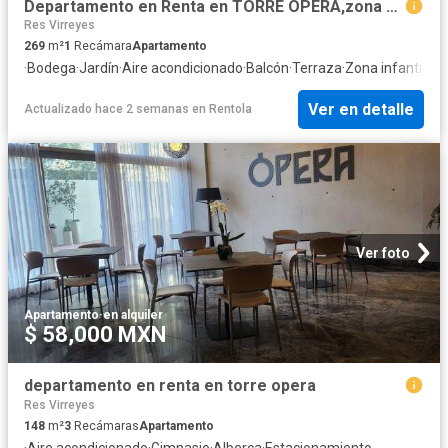
Departamento en Renta en TORRE ÓPERA,zona puerta de hierro, Real acueducto, Zapo
Res Virreyes
269
m²
1
Recámara
Apartamento
·
Bodega
·
Jardín
·
Aire acondicionado
·
Balcón
·
Terraza
·
Zona infantil
·
Gi
Ver en detalle
Actualizado hace 2 semanas
en
Rentola
Ver foto
Apartamento
·
en alquiler
$ 58,000 MXN
departamento en renta en torre opera
Res Virreyes
148
m²
3
Recámaras
Apartamento
·
Aire acondicionado
·
Gimnasio
·
Alberca
·
Estacionamiento