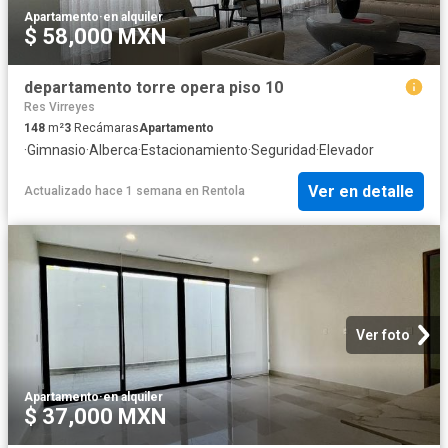
Apartamento
·
en alquiler
$ 58,000 MXN
departamento torre opera piso 10
Res Virreyes
148
m²
3
Recámaras
Apartamento
·
Gimnasio
·
Alberca
·
Estacionamiento
·
Seguridad
·
Elevador
Ver en detalle
Actualizado hace 1 semana
en
Rentola
Ver foto
Apartamento
·
en alquiler
$ 37,000 MXN