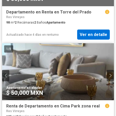
Departamento en Renta en Torre del Prado
Res Virreyes
98
m²
2
Recámaras
2
Baños
Apartamento
Ver en detalle
Actualizado hace 4 días
en
rentumo
1
/
8
Apartamento
·
en alquiler
$ 50,000 MXN
Renta de Departamento en Cima Park zona real
Res Virreyes