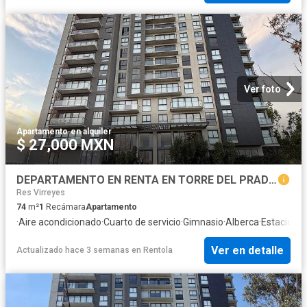
Ver foto
Apartamento
·
en alquiler
$ 27,000 MXN
DEPARTAMENTO EN RENTA EN TORRE DEL PRADO, AV UNIVERSIDAD
Res Virreyes
74
m²
1
Recámara
Apartamento
·
Aire acondicionado
·
Cuarto de servicio
·
Gimnasio
·
Alberca
·
Estaciona
Ver en detalle
Actualizado hace 3 semanas
en
Rentola