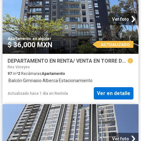
Ver foto
Apartamento
·
en alquiler
$ 36,000 MXN
ACTUALIZADO
DEPARTAMENTO EN RENTA/ VENTA EN TORRE DELPRADO
Res Virreyes
97
m²
2
Recámaras
Apartamento
·
Balcón
·
Gimnasio
·
Alberca
·
Estacionamiento
Ver en detalle
Actualizado hace 1 día
en
Rentola
Ver foto