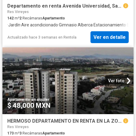
Departamento en renta Avenida Universidad, San Juan De Ocotán, Zapopan, Región Centro, Jalisco, 45129, México
Res Virreyes
142
m²
2
Recámaras
Apartamento
·
Jardín
·
Aire acondicionado
·
Gimnasio
·
Alberca
·
Estacionamiento
·
Segu
Ver en detalle
Actualizado hace 3 semanas
en
Rentola
Ver foto
Apartamento
·
en alquiler
$ 48,000 MXN
HERMOSO DEPARTAMENTO EN RENTA EN LA ZONA DIAMANTE
Res Virreyes
173
m²
3
Recámaras
Apartamento