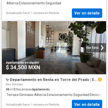
·
Alberca
·
Estacionamiento
·
Seguridad
Ver en detalle
Actualizado hace 1 semana
en
Rentola
Ver foto
Apartamento
·
en alquiler
$ 34,500 MXN
✨ Departamento en Renta en Torre del Prado | Exclusividad, diseño y ubicación pr
Res Virreyes
98
m²
2
Recámaras
Apartamento
·
Terraza
·
Gimnasio
·
Alberca
·
Estacionamiento
·
Seguridad
·
Elevador
Ver en detalle
Actualizado hace 1 semana
en
Rentola