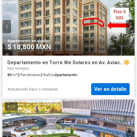
Apartamento
·
en alquiler
$ 18,800 MXN
Departamento en Torre We Solares en Av. Aviación A 5 MIN DEL TEC DE MONTERREY
Res Virreyes
80
m²
2
Recámaras
2
Baños
Apartamento
Ver en detalle
Actualizado hace 3 semanas
1
/
17