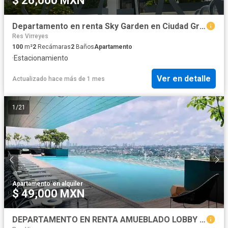
$ 26,000 MXN
Departamento en renta Sky Garden en Ciudad Granja
Res Virreyes
100
m²
2
Recámaras
2
Baños
Apartamento
·
Estacionamiento
Ver en detalle
Actualizado hace más de 1 mes
1
/
21
Apartamento
·
en alquiler
$ 49,000 MXN
DEPARTAMENTO EN RENTA AMUEBLADO LOBBY 33, ZAPOPAN JALISCO, PUERTA DE HIERRO