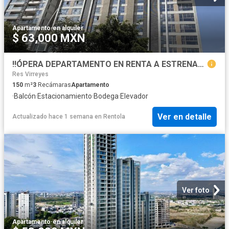
Apartamento
·
en alquiler
$ 63,000 MXN
‼️ÓPERA DEPARTAMENTO EN RENTA A ESTRENAR 3 RECÁMARAS
Res Virreyes
150
m²
3
Recámaras
Apartamento
·
Balcón
·
Estacionamiento
·
Bodega
·
Elevador
Ver en detalle
Actualizado hace 1 semana
en
Rentola
Ver foto
Apartamento
·
en alquiler