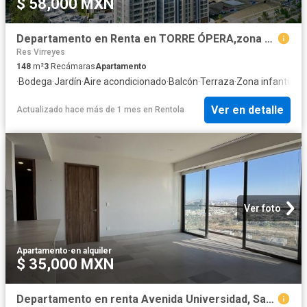
$ 58,000 MXN
Departamento en Renta en TORRE ÓPERA,zona puerta de hierro, Real acueducto, Zapo
Res Virreyes
148
m²
3
Recámaras
Apartamento
·
Bodega
·
Jardín
·
Aire acondicionado
·
Balcón
·
Terraza
·
Zona infantil
·
Gi
Ver en detalle
Actualizado hace más de 1 mes
en
Rentola
Ver foto
Apartamento
·
en alquiler
$ 35,000 MXN
Departamento en renta Avenida Universidad, San Juan De Ocotán, Zapopan, Región Centro, Jalisco, 45129, México