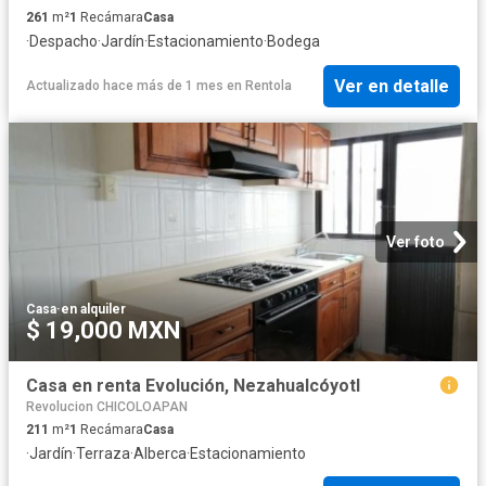
261
m²
1
Recámara
Casa
·
Despacho
·
Jardín
·
Estacionamiento
·
Bodega
Ver en detalle
Actualizado hace más de 1 mes
en
Rentola
Ver foto
Casa
·
en alquiler
$ 19,000 MXN
Casa en renta Evolución, Nezahualcóyotl
Revolucion CHICOLOAPAN
211
m²
1
Recámara
Casa
·
Jardín
·
Terraza
·
Alberca
·
Estacionamiento