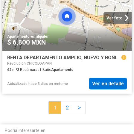
Ver foto
Apartamento
·
en alquiler
$ 6,800 MXN
RENTA DEPARTAMENTO AMPLIO, NUEVO Y BONITO. LO MEJOR DE LA ZONA
Revolucion CHICOLOAPAN
62
m²
2
Recámaras
1
Baño
Apartamento
Ver en detalle
Actualizado hace 3 días
en
rentumo
1
2
>
Podría interesarte en