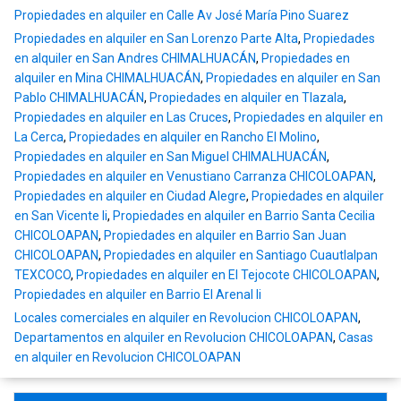
Propiedades en alquiler en Calle Av José María Pino Suarez
Propiedades en alquiler en San Lorenzo Parte Alta
,
Propiedades
en alquiler en San Andres CHIMALHUACÁN
,
Propiedades en
alquiler en Mina CHIMALHUACÁN
,
Propiedades en alquiler en San
Pablo CHIMALHUACÁN
,
Propiedades en alquiler en Tlazala
,
Propiedades en alquiler en Las Cruces
,
Propiedades en alquiler en
La Cerca
,
Propiedades en alquiler en Rancho El Molino
,
Propiedades en alquiler en San Miguel CHIMALHUACÁN
,
Propiedades en alquiler en Venustiano Carranza CHICOLOAPAN
,
Propiedades en alquiler en Ciudad Alegre
,
Propiedades en alquiler
en San Vicente Ii
,
Propiedades en alquiler en Barrio Santa Cecilia
CHICOLOAPAN
,
Propiedades en alquiler en Barrio San Juan
CHICOLOAPAN
,
Propiedades en alquiler en Santiago Cuautlalpan
TEXCOCO
,
Propiedades en alquiler en El Tejocote CHICOLOAPAN
,
Propiedades en alquiler en Barrio El Arenal Ii
Locales comerciales en alquiler en Revolucion CHICOLOAPAN
,
Departamentos en alquiler en Revolucion CHICOLOAPAN
,
Casas
en alquiler en Revolucion CHICOLOAPAN