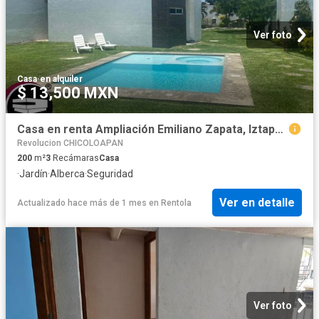
Ver foto
Casa
·
en alquiler
$ 13,500 MXN
Casa en renta Ampliación Emiliano Zapata, Iztapalapa, Ciudad De México, Mex
Revolucion CHICOLOAPAN
200
m²
3
Recámaras
Casa
·
Jardín
·
Alberca
·
Seguridad
Ver en detalle
Actualizado hace más de 1 mes
en
Rentola
Ver foto