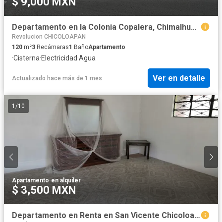
$ 9,000 MXN
Departamento en la Colonia Copalera, Chimalhuacán, Estado de México.
Revolucion CHICOLOAPAN
120
m²
3
Recámaras
1
Baño
Apartamento
·
Cisterna
·
Electricidad
·
Agua
Ver en detalle
Actualizado hace más de 1 mes
1
/
10
Apartamento
·
en alquiler
$ 3,500 MXN
Departamento en Renta en San Vicente Chicoloapan