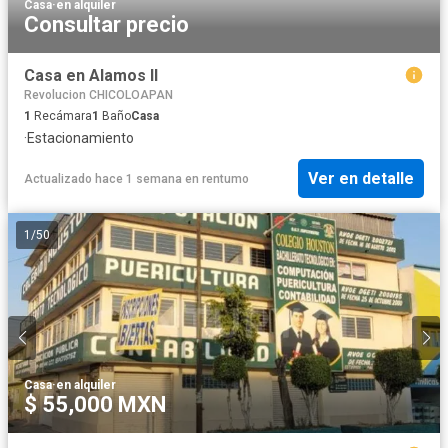
Casa
·
en alquiler
Consultar precio
Casa en Alamos II
Revolucion CHICOLOAPAN
1
Recámara
1
Baño
Casa
·
Estacionamiento
Ver en detalle
Actualizado hace 1 semana
en
rentumo
1
/
50
Casa
·
en alquiler
$ 55,000 MXN