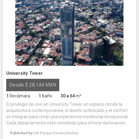
University Tower
Desde $ 28,144 MXN
1
Recámara
1
Baño
30 a 64
m²
·
·
El privilegio de vivir en University Tower, un espacio donde la
arquitectura contemporánea, el diseño sofisticado y el confort
se integran para crear una experiencia residencial excepcional.
Cada departamento está concebido para ofrecer iluminación
natural y acabados de alta calidad, logrando un equilibrio
Published by
Del Parque Desarrolladora
perfecto entre elegancia y funcionalidad. Las amenidades han