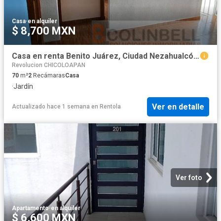
Casa
·
en alquiler
$ 8,700 MXN
Casa en renta Benito Juárez, Ciudad Nezahualcóyotl, Nezahualcóyotl, México, 57000, Mex
Revolucion CHICOLOAPAN
70
m²
2
Recámaras
Casa
·
Jardín
Ver en detalle
Actualizado hace 1 semana
en
Rentola
Ver foto
Apartamento
·
en alquiler
$ 6,600 MXN