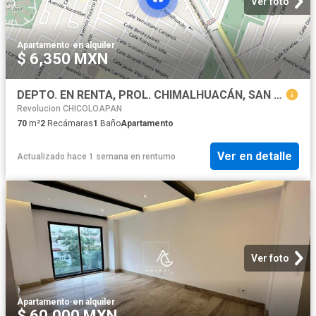
Ver foto
Apartamento
·
en alquiler
$ 6,350 MXN
DEPTO. EN RENTA, PROL. CHIMALHUACÁN, SAN AGUSTÍN ATLAPULCO, CHIMALHUACÁN, MEX
Revolucion CHICOLOAPAN
70
m²
2
Recámaras
1
Baño
Apartamento
Ver en detalle
Actualizado hace 1 semana
en
rentumo
Ver foto
Apartamento
·
en alquiler
$ 60,000 MXN