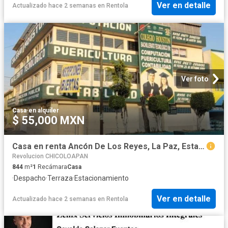
Ver en detalle
Actualizado hace 2 semanas
en
Rentola
Ver foto
Casa
·
en alquiler
$ 55,000 MXN
Casa en renta Ancón De Los Reyes, La Paz, Estado De México
Revolucion CHICOLOAPAN
844
m²
1
Recámara
Casa
·
Despacho
·
Terraza
·
Estacionamiento
Ver en detalle
Actualizado hace 2 semanas
en
Rentola