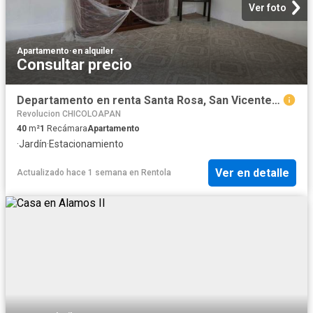
Ver foto
Apartamento
·
en alquiler
Consultar precio
Departamento en renta Santa Rosa, San Vicente Chicoloapan De Juárez, Chicoloapan
Revolucion CHICOLOAPAN
40
m²
1
Recámara
Apartamento
·
Jardín
·
Estacionamiento
Ver en detalle
Actualizado hace 1 semana
en
Rentola