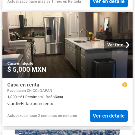
Ver en detalle
Actualizado hace más de 1 mes
en
Rentola
Ver foto
Casa
·
en alquiler
$ 5,000 MXN
Casa en renta
Revolucion CHICOLOAPAN
1,000
m²
1
Recámara
1
Baño
Casa
·
Jardín
·
Estacionamiento
Ver en detalle
Actualizado hace 2 semanas
en
rentumo