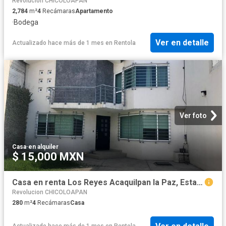
Revolucion CHICOLOAPAN
2,784
m²
4
Recámaras
Apartamento
·
Bodega
Ver en detalle
Actualizado hace más de 1 mes
en
Rentola
Ver foto
Casa
·
en alquiler
$ 15,000 MXN
Casa en renta Los Reyes Acaquilpan la Paz, Estado De México
Revolucion CHICOLOAPAN
280
m²
4
Recámaras
Casa