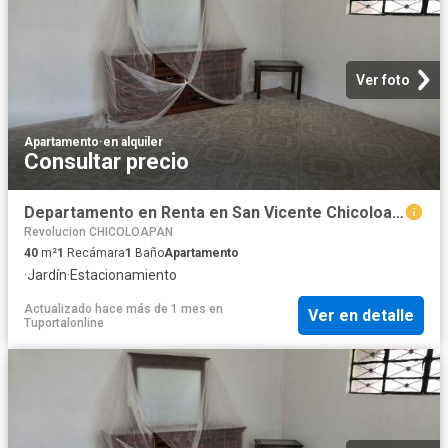
Ver foto
Apartamento
·
en alquiler
Consultar precio
Departamento en Renta en San Vicente Chicoloapan
Revolucion CHICOLOAPAN
40
m²
1
Recámara
1
Baño
Apartamento
·
Jardín
·
Estacionamiento
Actualizado hace más de 1 mes
en
Ver en detalle
Tuportalonline