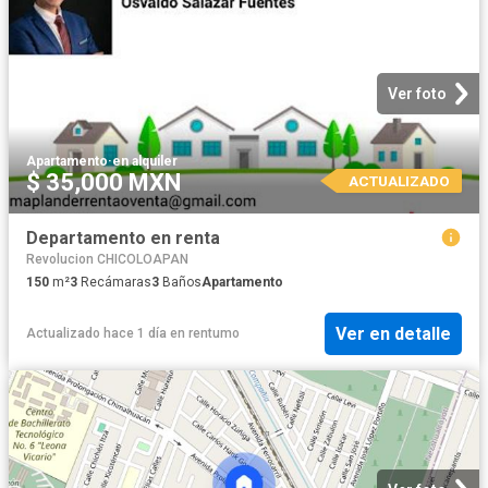
Ver foto
Apartamento
·
en alquiler
$ 35,000 MXN
ACTUALIZADO
Departamento en renta
Revolucion CHICOLOAPAN
150
m²
3
Recámaras
3
Baños
Apartamento
Ver en detalle
Actualizado hace 1 día
en
rentumo