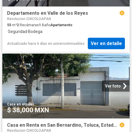
Departamento en Valle de los Reyes
Revolucion CHICOLOAPAN
55
m²
2
Recámaras
1
Baño
Apartamento
·
Seguridad
·
Bodega
Ver en detalle
Actualizado hace 6 días
en
universoInmuebles
Ver foto
Casa
·
en alquiler
$ 38,000 MXN
Casa en Renta en San Bernardino, Toluca, Estado de México
Revolucion CHICOLOAPAN