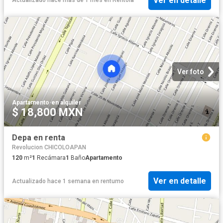
Ver en detalle
Actualizado hace más de 1 mes
en
Rentola
Ver foto
Apartamento
·
en alquiler
$ 18,800 MXN
Depa en renta
Revolucion CHICOLOAPAN
120
m²
1
Recámara
1
Baño
Apartamento
Ver en detalle
Actualizado hace 1 semana
en
rentumo