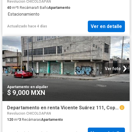
Revolucion CHICOLOAPAN
40
m²
1
Recámara
1
Baño
Apartamento
·
Estacionamiento
Ver en detalle
Actualizado hace 4 días
Ver foto
Apartamento
·
en alquiler
$ 9,000 MXN
Departamento en renta Vicente Suárez 111, Copalera, Chimalhuacán, Estado De México, México
Revolucion CHICOLOAPAN
120
m²
3
Recámaras
Apartamento