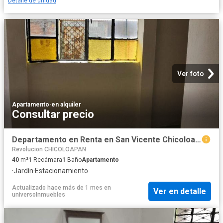
Detalle de unidad
Ver foto
Apartamento
·
en alquiler
Consultar precio
Departamento en Renta en San Vicente Chicoloapan
Revolucion CHICOLOAPAN
40
m²
1
Recámara
1
Baño
Apartamento
·
Jardín
·
Estacionamiento
Actualizado hace más de 1 mes
en
Ver en detalle
universoInmuebles