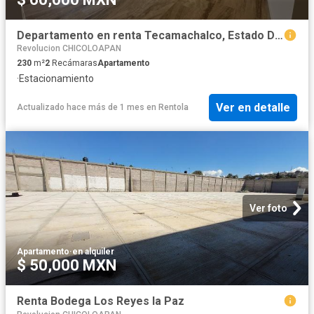
Departamento en renta Tecamachalco, Estado De México, México
Revolucion CHICOLOAPAN
230
m²
2
Recámaras
Apartamento
·
Estacionamiento
Ver en detalle
Actualizado hace más de 1 mes
en
Rentola
Ver foto
Apartamento
·
en alquiler
$ 50,000 MXN
Renta Bodega Los Reyes la Paz