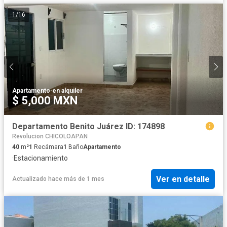
1
/
16
Apartamento
·
en alquiler
$ 5,000 MXN
Departamento Benito Juárez ID: 174898
Revolucion CHICOLOAPAN
40
m²
1
Recámara
1
Baño
Apartamento
·
Estacionamiento
Ver en detalle
Actualizado hace más de 1 mes