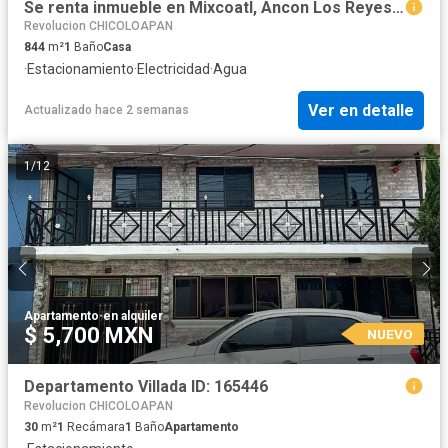
Se renta inmueble en Mixcoatl, Ancon Los Reyes, La Paz, Edo. de Mexico
Revolucion CHICOLOAPAN
844
m²
1
Baño
Casa
·
Estacionamiento
·
Electricidad
·
Agua
Ver en detalle
Actualizado hace 2 semanas
1
/
12
Apartamento
·
en alquiler
$ 5,700 MXN
NUEVO
Departamento Villada ID: 165446
Revolucion CHICOLOAPAN
30
m²
1
Recámara
1
Baño
Apartamento