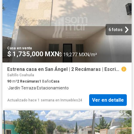
6 fotos
Casa
·
en venta
$ 1,735,000 MXN
$ 19,277 MXN/m²
Estrena casa en San Ángel | 2 Recámaras | Escrituras Incluidas
Saltillo Coahuila
90
m²
2
Recámaras
1
Baño
Casa
·
Jardín
·
Terraza
·
Estacionamiento
Ver en detalle
Actualizado hace 1 semana
en
Inmuebles24