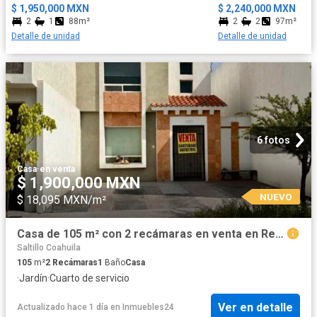
$ 1,950,000 MXN
$ 2,240,000 MXN
2
1
88m²
2
2
97m²
Detalle de unidad
Detalle de unidad
6 fotos
Casa
·
en venta
$ 1,900,000 MXN
NUEVO
$ 18,095 MXN/m²
Casa de 105 m² con 2 recámaras en venta en Real del Sol
Saltillo Coahuila
105
m²
2
Recámaras
1
Baño
Casa
·
Jardín
·
Cuarto de servicio
Ver en detalle
Actualizado hace 1 día
en
Inmuebles24