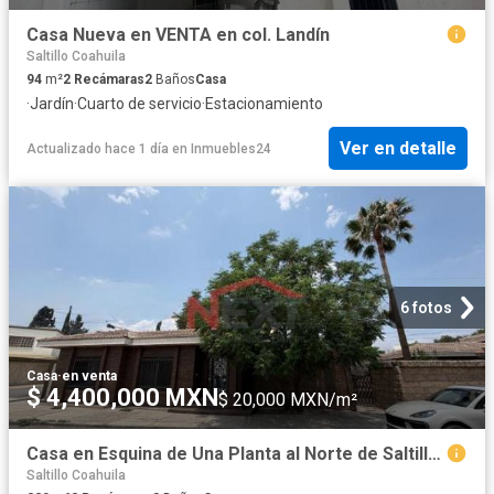
Casa Nueva en VENTA en col. Landín
Saltillo Coahuila
94
m²
2
Recámaras
2
Baños
Casa
·
Jardín
·
Cuarto de servicio
·
Estacionamiento
Ver en detalle
Actualizado hace 1 día
en
Inmuebles24
6 fotos
Casa
·
en venta
$ 4,400,000 MXN
$ 20,000 MXN/m²
Casa en Esquina de Una Planta al Norte de Saltillo | Col. Doctores |? 245 m2 de Terreno ?220 m
Saltillo Coahuila