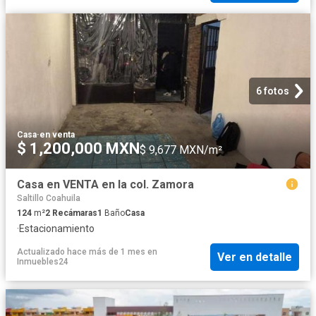
6 fotos
Casa
·
en venta
$ 1,200,000 MXN
$ 9,677 MXN/m²
Casa en VENTA en la col. Zamora
Saltillo Coahuila
124
m²
2
Recámaras
1
Baño
Casa
·
Estacionamiento
Actualizado hace más de 1 mes
en
Ver en detalle
Inmuebles24