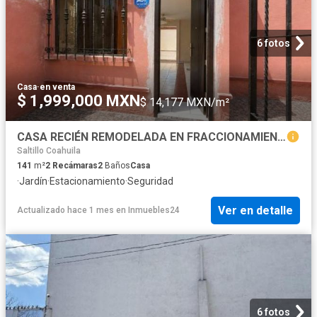
6 fotos
Casa
·
en venta
$ 1,999,000 MXN
$ 14,177 MXN/m²
CASA RECIÉN REMODELADA EN FRACCIONAMIENTO CERRADO
Saltillo Coahuila
141
m²
2
Recámaras
2
Baños
Casa
·
Jardín
·
Estacionamiento
·
Seguridad
Ver en detalle
Actualizado hace 1 mes
en
Inmuebles24
6 fotos