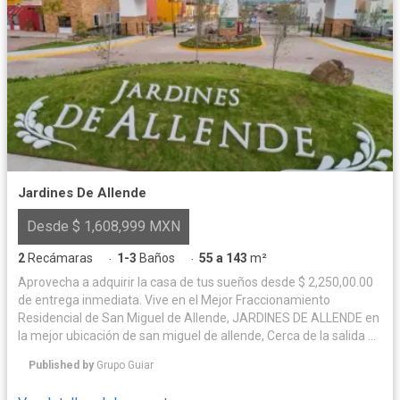
Jardines De Allende
Desde $ 1,608,999 MXN
2
Recámaras
1-3
Baños
55 a 143
m²
·
·
Aprovecha a adquirir la casa de tus sueños desde $ 2,250,00.00
de entrega inmediata. Vive en el Mejor Fraccionamiento
Residencial de San Miguel de Allende, JARDINES DE ALLENDE en
la mejor ubicación de san miguel de allende, Cerca de la salida a
Querétaro, a 3.5 kilómetros de la parroquia y centro de la ciudad,
Published by
Grupo Guiar
además a 500 metros de Liverpool. Nuestras amenidades
diseñadas para toda la familia, andadores con ciclovías, áreas