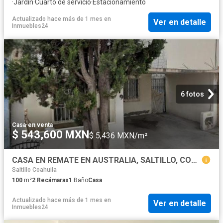
·
Jardín
·
Cuarto de servicio
·
Estacionamiento
Actualizado hace más de 1 mes
en
Ver en detalle
Inmuebles24
6 fotos
Casa
·
en venta
$ 543,600 MXN
$ 5,436 MXN/m²
CASA EN REMATE EN AUSTRALIA, SALTILLO, COAHUILA
Saltillo Coahuila
100
m²
2
Recámaras
1
Baño
Casa
Actualizado hace más de 1 mes
en
Ver en detalle
Inmuebles24