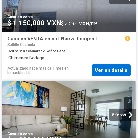
Casa
·
en venta
$ 1,150,000 MXN
$ 3,593 MXN/m²
Casa en VENTA en col. Nueva Imagen I
Saltillo Coahuila
320
m²
2
Recámaras
2
Baños
Casa
·
Chimenea
·
Bodega
Actualizado hace más de 1 mes
en
Ver en detalle
Inmuebles24
6 fotos
Casa
·
en venta