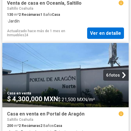
Venta de casa en Oceanía, Saltillo
Saltillo Coahuila
130
m²
2
Recámaras
1
Baño
Casa
·
Jardín
Actualizado hace más de 1 mes
en
Ver en detalle
Inmuebles24
6 fotos
Casa
·
en venta
$ 4,300,000 MXN
$ 21,500 MXN/m²
Casa en venta en Portal de Aragón
Saltillo Coahuila
200
m²
2
Recámaras
2
Baños
Casa