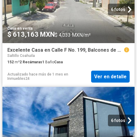
6 fotos
Casa
·
en venta
$ 613,163 MXN
$ 4,033 MXN/m²
Excelente Casa en Calle F No. 199, Balcones de Morelos, Saltillo Coahuila
Saltillo Coahuila
152
m²
2
Recámaras
1
Baño
Casa
Actualizado hace más de 1 mes
en
Ver en detalle
Inmuebles24
6 fotos