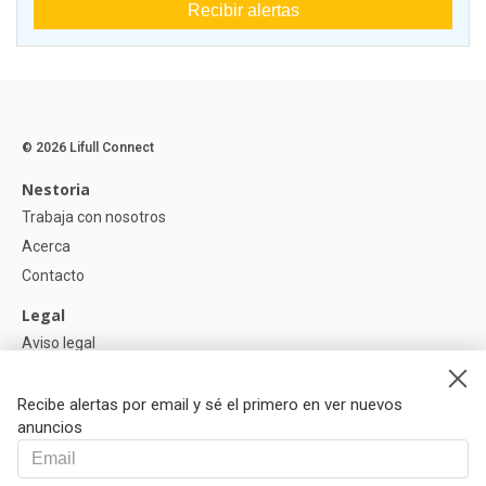
Recibir alertas
© 2026 Lifull Connect
Nestoria
Trabaja con nosotros
Acerca
Contacto
Legal
Aviso legal
Política de Privacidad
Política de Cookies
Recibe alertas por email y sé el primero en ver nuevos
anuncios
Ayuda
Preguntas