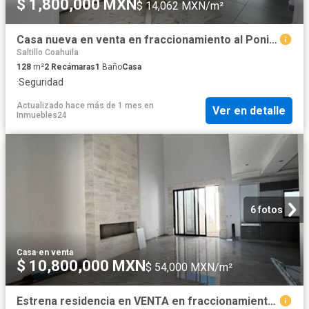
$ 1,800,000 MXN
$ 14,062 MXN/m²
Casa nueva en venta en fraccionamiento al Poniente de Saltillo
Saltillo Coahuila
128
m²
2
Recámaras
1
Baño
Casa
·
Seguridad
Actualizado hace más de 1 mes
en
Ver en detalle
Inmuebles24
6 fotos
Casa
·
en venta
$ 10,800,000 MXN
$ 54,000 MXN/m²
Estrena residencia en VENTA en fraccionamiento Torrealta