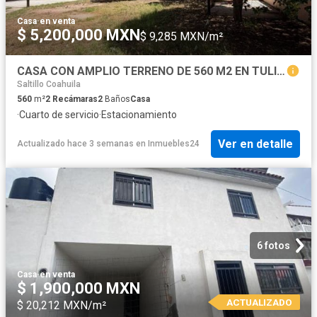
Casa
·
en venta
$ 5,200,000 MXN
$ 9,285 MXN/m²
CASA CON AMPLIO TERRENO DE 560 M2 EN TULIPANES, SALTILLO
Saltillo Coahuila
560
m²
2
Recámaras
2
Baños
Casa
·
Cuarto de servicio
·
Estacionamiento
Ver en detalle
Actualizado hace 3 semanas
en
Inmuebles24
6 fotos
Casa
·
en venta
$ 1,900,000 MXN
ACTUALIZADO
$ 20,212 MXN/m²