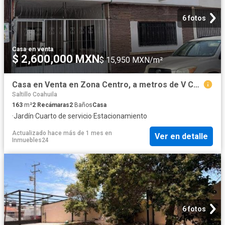
6 fotos
Casa
·
en venta
$ 2,600,000 MXN
$ 15,950 MXN/m²
Casa en Venta en Zona Centro, a metros de V Carranza
Saltillo Coahuila
163
m²
2
Recámaras
2
Baños
Casa
·
Jardín
·
Cuarto de servicio
·
Estacionamiento
Actualizado hace más de 1 mes
en
Ver en detalle
Inmuebles24
6 fotos