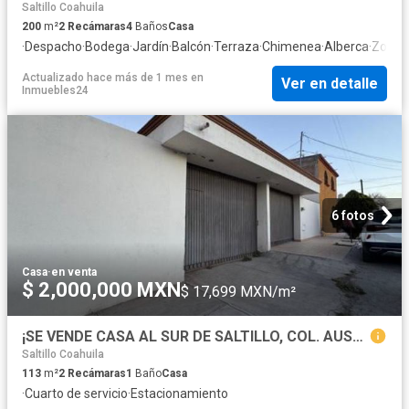
Saltillo Coahuila
200
m²
2
Recámaras
4
Baños
Casa
·
Despacho
·
Bodega
·
Jardín
·
Balcón
·
Terraza
·
Chimenea
·
Alberca
·
Zona i
Actualizado hace más de 1 mes
en
Ver en detalle
Inmuebles24
6 fotos
Casa
·
en venta
$ 2,000,000 MXN
$ 17,699 MXN/m²
¡SE VENDE CASA AL SUR DE SALTILLO, COL. AUSTRALIA!
Saltillo Coahuila
113
m²
2
Recámaras
1
Baño
Casa
·
Cuarto de servicio
·
Estacionamiento