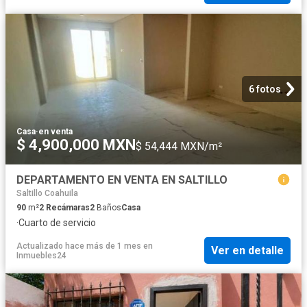
6 fotos
Casa
·
en venta
$ 4,900,000 MXN
$ 54,444 MXN/m²
DEPARTAMENTO EN VENTA EN SALTILLO
Saltillo Coahuila
90
m²
2
Recámaras
2
Baños
Casa
·
Cuarto de servicio
Actualizado hace más de 1 mes
en
Ver en detalle
Inmuebles24