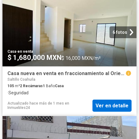
6 fotos
Casa
·
en venta
$ 1,680,000 MXN
$ 16,000 MXN/m²
Casa nueva en venta en fraccionamiento al Oriente de Saltillo
Saltillo Coahuila
105
m²
2
Recámaras
1
Baño
Casa
·
Seguridad
Actualizado hace más de 1 mes
en
Ver en detalle
Inmuebles24