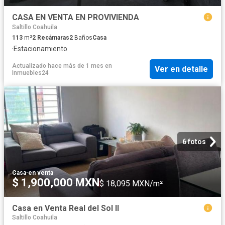
CASA EN VENTA EN PROVIVIENDA
Saltillo Coahuila
113
m²
2
Recámaras
2
Baños
Casa
·
Estacionamiento
Actualizado hace más de 1 mes
en
Ver en detalle
Inmuebles24
6 fotos
Casa
·
en venta
$ 1,900,000 MXN
$ 18,095 MXN/m²
Casa en Venta Real del Sol ll
Saltillo Coahuila