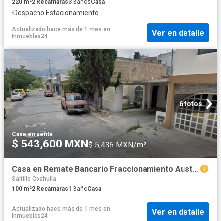
220
m²
2
Recámaras
3
Baños
Casa
·
Despacho
·
Estacionamiento
Actualizado hace más de 1 mes
en
Ver en detalle
Inmuebles24
6 fotos
Casa
·
en venta
$ 543,600 MXN
$ 5,436 MXN/m²
Casa en Remate Bancario Fraccionamiento Australia, Saltillo, Coah
Saltillo Coahuila
100
m²
2
Recámaras
1
Baño
Casa
Actualizado hace más de 1 mes
en
Ver en detalle
Inmuebles24