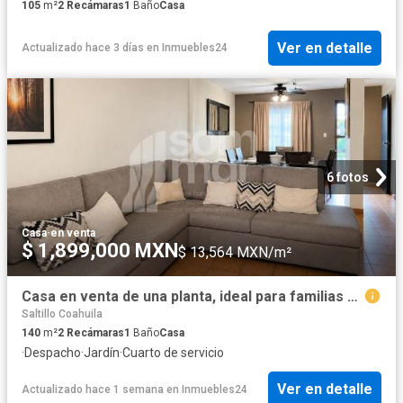
105
m²
2
Recámaras
1
Baño
Casa
Ver en detalle
Actualizado hace 3 días
en
Inmuebles24
6 fotos
Casa
·
en venta
$ 1,899,000 MXN
$ 13,564 MXN/m²
Casa en venta de una planta, ideal para familias o inversión
Saltillo Coahuila
140
m²
2
Recámaras
1
Baño
Casa
·
Despacho
·
Jardín
·
Cuarto de servicio
Ver en detalle
Actualizado hace 1 semana
en
Inmuebles24