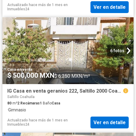
Actualizado hace más de 1 mes
en
Ver en detalle
Inmuebles24
6 fotos
Casa
·
en venta
$ 500,000 MXN
$ 6,250 MXN/m²
IG Casa en venta geranios 222, Saltillo 2000 Coahuila
Saltillo Coahuila
80
m²
2
Recámaras
1
Baño
Casa
·
Gimnasio
Actualizado hace más de 1 mes
en
Ver en detalle
Inmuebles24