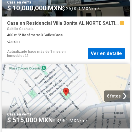
Casa
·
en venta
$ 10,000,000 MXN
$ 25,000 MXN/m²
Casa en Residencial Villa Bonita AL NORTE SALTILLO
Saltillo Coahuila
400
m²
2
Recámaras
3
Baños
Casa
·
Jardín
Actualizado hace más de 1 mes
en
Ver en detalle
Inmuebles24
6 fotos
Casa
·
en venta
$ 515,000 MXN
$ 3,961 MXN/m²