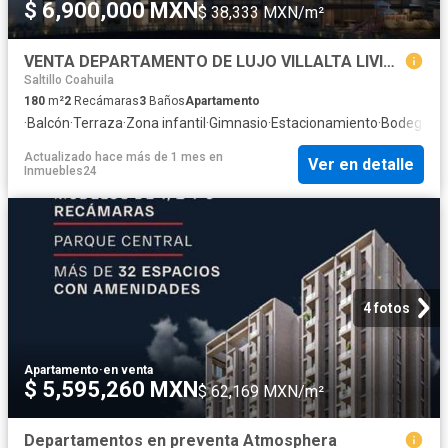
$ 6,900,000 MXN
$ 38,333 MXN/m²
VENTA DEPARTAMENTO DE LUJO VILLALTA LIVING NORTE DE SALTILLO
Saltillo Coahuila
180
m²
2
Recámaras
3
Baños
Apartamento
·
Balcón
·
Terraza
·
Zona infantil
·
Gimnasio
·
Estacionamiento
·
Bodega
Actualizado hace más de 1 mes
en
Ver en detalle
Inmuebles24
4 fotos
Apartamento
·
en venta
$ 5,595,260 MXN
$ 62,169 MXN/m²
Departamentos en preventa Atmosphera