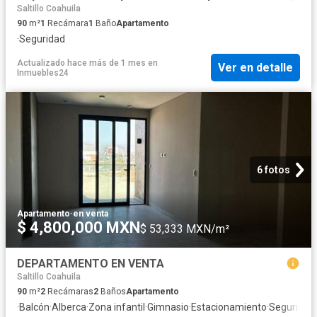
Saltillo Coahuila
90
m²
1
Recámara
1
Baño
Apartamento
·
Seguridad
Actualizado hace más de 1 mes
en
Ver en detalle
Inmuebles24
6 fotos
Apartamento
·
en venta
$ 4,800,000 MXN
$ 53,333 MXN/m²
DEPARTAMENTO EN VENTA
Saltillo Coahuila
90
m²
2
Recámaras
2
Baños
Apartamento
·
Balcón
·
Alberca
·
Zona infantil
·
Gimnasio
·
Estacionamiento
·
Seguridad
·