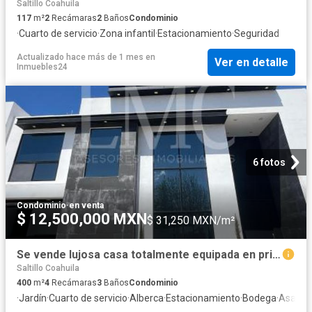
Saltillo Coahuila
117
m²
2
Recámaras
2
Baños
Condominio
·
Cuarto de servicio
·
Zona infantil
·
Estacionamiento
·
Seguridad
Actualizado hace más de 1 mes
en
Ver en detalle
Inmuebles24
6 fotos
Condominio
·
en venta
$ 12,500,000 MXN
$ 31,250 MXN/m²
Se vende lujosa casa totalmente equipada en privado al norte de Saltillo
Saltillo Coahuila
400
m²
4
Recámaras
3
Baños
Condominio
·
Jardín
·
Cuarto de servicio
·
Alberca
·
Estacionamiento
·
Bodega
·
Asador