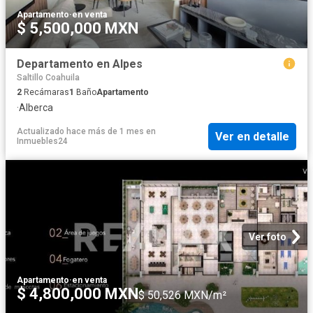
Apartamento
·
en venta
$ 5,500,000 MXN
Departamento en Alpes
Saltillo Coahuila
2
Recámaras
1
Baño
Apartamento
·
Alberca
Actualizado hace más de 1 mes
en
Ver en detalle
Inmuebles24
Ver foto
Apartamento
·
en venta
$ 4,800,000 MXN
$ 50,526 MXN/m²