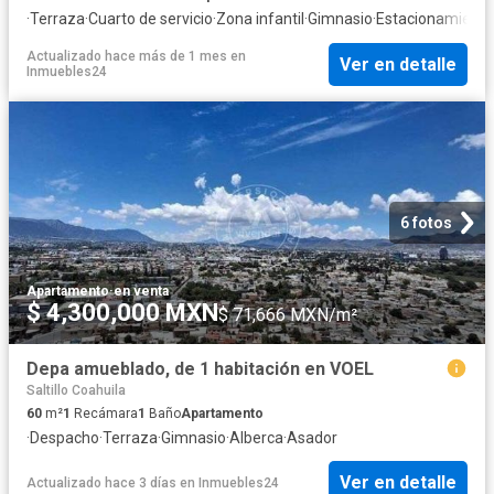
·
Terraza
·
Cuarto de servicio
·
Zona infantil
·
Gimnasio
·
Estacionamiento
Actualizado hace más de 1 mes
en
Ver en detalle
Inmuebles24
6 fotos
Apartamento
·
en venta
$ 4,300,000 MXN
$ 71,666 MXN/m²
Depa amueblado, de 1 habitación en VOEL
Saltillo Coahuila
60
m²
1
Recámara
1
Baño
Apartamento
·
Despacho
·
Terraza
·
Gimnasio
·
Alberca
·
Asador
Ver en detalle
Actualizado hace 3 días
en
Inmuebles24