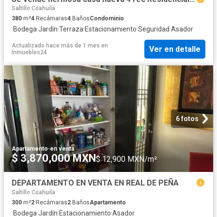
Saltillo Coahuila
380
m²
4
Recámaras
4
Baños
Condominio
·
Bodega
·
Jardín
·
Terraza
·
Estacionamiento
·
Seguridad
·
Asador
Actualizado hace más de 1 mes
en
Ver en detalle
Inmuebles24
6 fotos
Apartamento
·
en venta
$ 3,870,000 MXN
$ 12,900 MXN/m²
DEPARTAMENTO EN VENTA EN REAL DE PEÑA
Saltillo Coahuila
300
m²
2
Recámaras
2
Baños
Apartamento
·
Bodega
·
Jardín
·
Estacionamiento
·
Asador