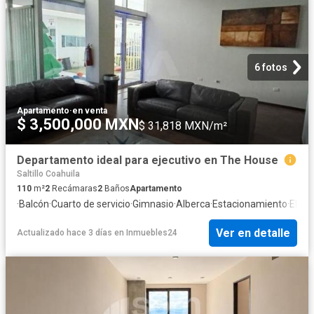
6 fotos
Apartamento
·
en venta
$ 3,500,000 MXN
$ 31,818 MXN/m²
Departamento ideal para ejecutivo en The House
Saltillo Coahuila
110
m²
2
Recámaras
2
Baños
Apartamento
·
Balcón
·
Cuarto de servicio
·
Gimnasio
·
Alberca
·
Estacionamiento
·
Eleva
Ver en detalle
Actualizado hace 3 días
en
Inmuebles24