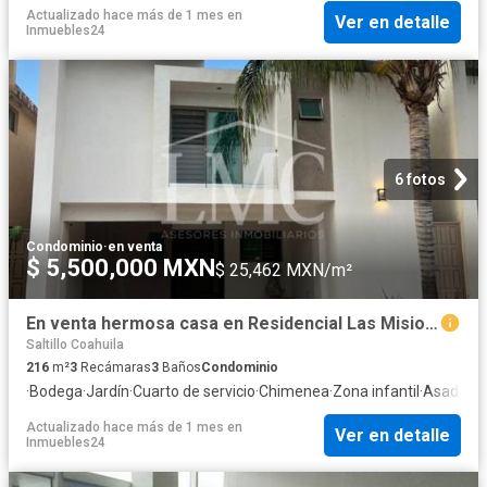
Actualizado hace más de 1 mes
en
Ver en detalle
Inmuebles24
6 fotos
Condominio
·
en venta
$ 5,500,000 MXN
$ 25,462 MXN/m²
En venta hermosa casa en Residencial Las Misiones 3
Saltillo Coahuila
216
m²
3
Recámaras
3
Baños
Condominio
·
Bodega
·
Jardín
·
Cuarto de servicio
·
Chimenea
·
Zona infantil
·
Asador
Actualizado hace más de 1 mes
en
Ver en detalle
Inmuebles24