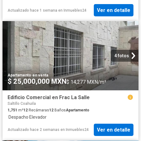
Ver en detalle
Actualizado hace 1 semana
en
Inmuebles24
4 fotos
Apartamento
·
en venta
$ 25,000,000 MXN
$ 14,277 MXN/m²
Edificio Comercial en Frac La Salle
Saltillo Coahuila
1,751
m²
12
Recámaras
12
Baños
Apartamento
·
Despacho
·
Elevador
Ver en detalle
Actualizado hace 2 semanas
en
Inmuebles24