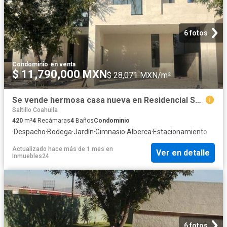
6 fotos
Condominio
·
en venta
$ 11,790,000 MXN
$ 28,071 MXN/m²
Se vende hermosa casa nueva en Residencial San Alberto
Saltillo Coahuila
420
m²
4
Recámaras
4
Baños
Condominio
·
Despacho
·
Bodega
·
Jardín
·
Gimnasio
·
Alberca
·
Estacionamiento
Actualizado hace más de 1 mes
en
Ver en detalle
Inmuebles24
6 fotos