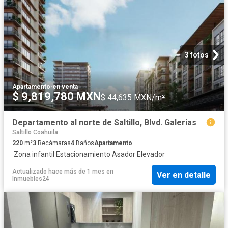
3 fotos
Apartamento
·
en venta
$ 9,819,780 MXN
$ 44,635 MXN/m²
Departamento al norte de Saltillo, Blvd. Galerias
Saltillo Coahuila
220
m²
3
Recámaras
4
Baños
Apartamento
·
Zona infantil
·
Estacionamiento
·
Asador
·
Elevador
Actualizado hace más de 1 mes
en
Ver en detalle
Inmuebles24