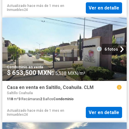
Actualizado hace más de 1 mes
en
Ver en detalle
Inmuebles24
6 fotos
Condominio
·
en venta
$ 653,500 MXN
$ 5,538 MXN/m²
Casa en venta en Saltillo, Coahuila. CLM
Saltillo Coahuila
118
m²
3
Recámaras
2
Baños
Condominio
Actualizado hace más de 1 mes
en
Ver en detalle
Inmuebles24