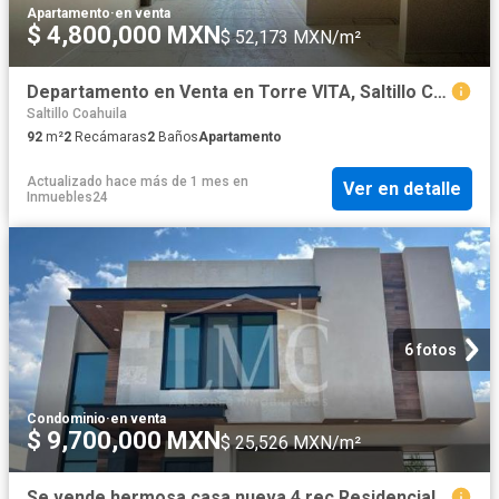
Apartamento
·
en venta
$ 4,800,000 MXN
$ 52,173 MXN/m²
Departamento en Venta en Torre VITA, Saltillo Coahuila
Saltillo Coahuila
92
m²
2
Recámaras
2
Baños
Apartamento
Actualizado hace más de 1 mes
en
Ver en detalle
Inmuebles24
6 fotos
Condominio
·
en venta
$ 9,700,000 MXN
$ 25,526 MXN/m²
Se vende hermosa casa nueva 4 rec Residencial Alcazar