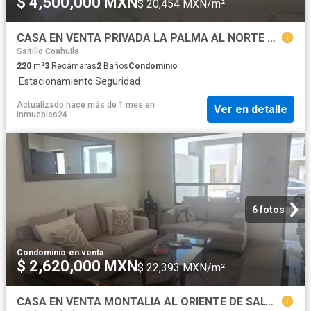
$ 4,500,000 MXN
$ 20,454 MXN/m²
CASA EN VENTA PRIVADA LA PALMA AL NORTE DE SALTILLO
Saltillo Coahuila
220
m²
3
Recámaras
2
Baños
Condominio
·
Estacionamiento
·
Seguridad
Actualizado hace más de 1 mes
en
Ver en detalle
Inmuebles24
6 fotos
Condominio
·
en venta
$ 2,620,000 MXN
$ 22,393 MXN/m²
CASA EN VENTA MONTALIA AL ORIENTE DE SALTILLO FRACC PRIVADO