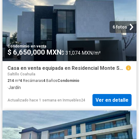
6 fotos
Condominio
·
en venta
$ 6,650,000 MXN
$ 31,074 MXN/m²
Casa en venta equipada en Residencial Monte Sabino
Saltillo Coahuila
214
m²
4
Recámaras
4
Baños
Condominio
·
Jardín
Ver en detalle
Actualizado hace 1 semana
en
Inmuebles24