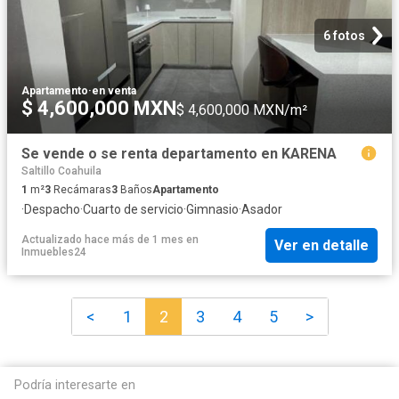
6 fotos
Apartamento
·
en venta
$ 4,600,000 MXN
$ 4,600,000 MXN/m²
Se vende o se renta departamento en KARENA
Saltillo Coahuila
1
m²
3
Recámaras
3
Baños
Apartamento
·
Despacho
·
Cuarto de servicio
·
Gimnasio
·
Asador
Actualizado hace más de 1 mes
en
Ver en detalle
Inmuebles24
<
1
2
3
4
5
>
Podría interesarte en