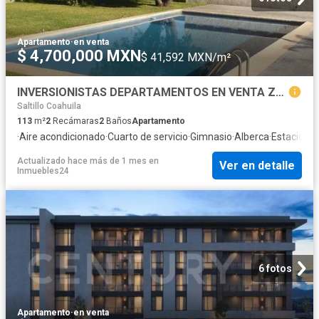
Apartamento
·
en venta
$ 4,700,000 MXN
$ 41,592 MXN/m²
INVERSIONISTAS DEPARTAMENTOS EN VENTA ZONA EXCLUSIVA SALTILLO
Saltillo Coahuila
113
m²
2
Recámaras
2
Baños
Apartamento
·
Aire acondicionado
·
Cuarto de servicio
·
Gimnasio
·
Alberca
·
Estaciona
Actualizado hace más de 1 mes
en
Ver en detalle
Inmuebles24
6 fotos
Apartamento
·
en venta