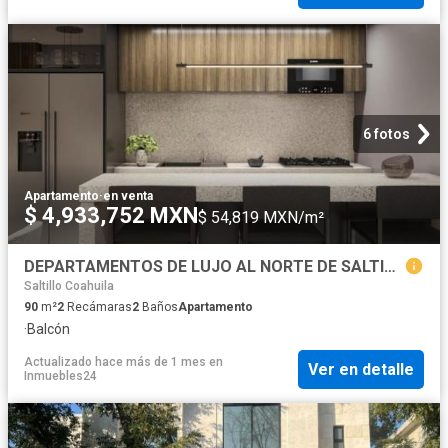
6 fotos
Apartamento
·
en venta
$ 4,933,752 MXN
$ 54,819 MXN/m²
DEPARTAMENTOS DE LUJO AL NORTE DE SALTILLO
Saltillo Coahuila
90
m²
2
Recámaras
2
Baños
Apartamento
·
Balcón
Actualizado hace más de 1 mes
en
Ver en detalle
Inmuebles24