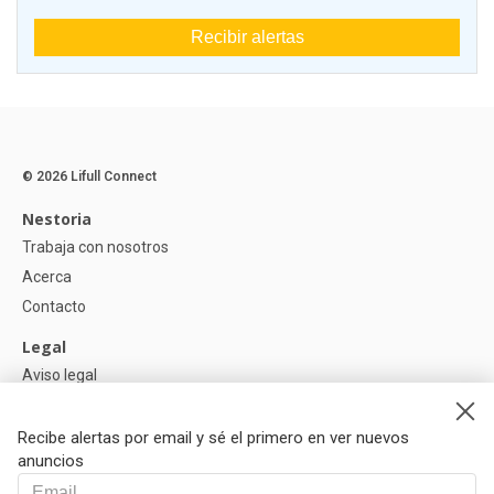
Recibir alertas
© 2026 Lifull Connect
Nestoria
Trabaja con nosotros
Acerca
Contacto
Legal
Aviso legal
Política de Privacidad
Política de Cookies
Recibe alertas por email y sé el primero en ver nuevos
anuncios
Ayuda