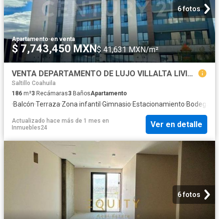
6 fotos
Apartamento
·
en venta
$ 7,743,450 MXN
$ 41,631 MXN/m²
VENTA DEPARTAMENTO DE LUJO VILLALTA LIVING NORTE DE SALTILLO
Saltillo Coahuila
186
m²
3
Recámaras
3
Baños
Apartamento
·
Balcón
·
Terraza
·
Zona infantil
·
Gimnasio
·
Estacionamiento
·
Bodega
Actualizado hace más de 1 mes
en
Ver en detalle
Inmuebles24
6 fotos