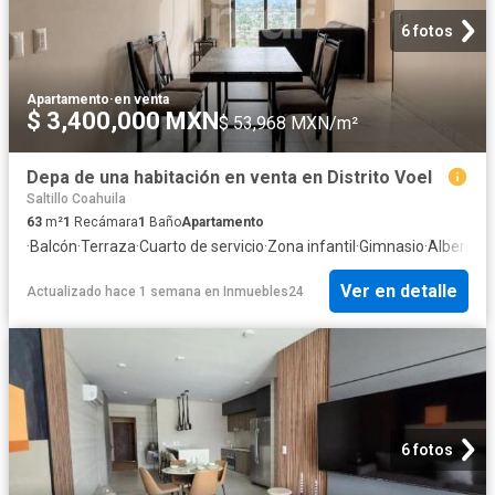
6 fotos
Apartamento
·
en venta
$ 3,400,000 MXN
$ 53,968 MXN/m²
Depa de una habitación en venta en Distrito Voel
Saltillo Coahuila
63
m²
1
Recámara
1
Baño
Apartamento
·
Balcón
·
Terraza
·
Cuarto de servicio
·
Zona infantil
·
Gimnasio
·
Alberca
·
S
Ver en detalle
Actualizado hace 1 semana
en
Inmuebles24
6 fotos