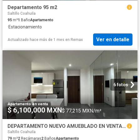
Departamento 95 m2
Saltillo Coahuila
95
m²
1
Baño
Apartamento
·
Estacionamiento
Ver en detalle
Actualizado hace más de 1 mes
en
Remax
6 fotos
Apartamento
·
en venta
$ 6,100,000 MXN
$ 77,215 MXN/m²
DEPARTAMENTO NUEVO AMUEBLADO EN VENTA | DISTRITO KARENA
Saltillo Coahuila
79
m²
2
Recámaras
2
Baños
Apartamento