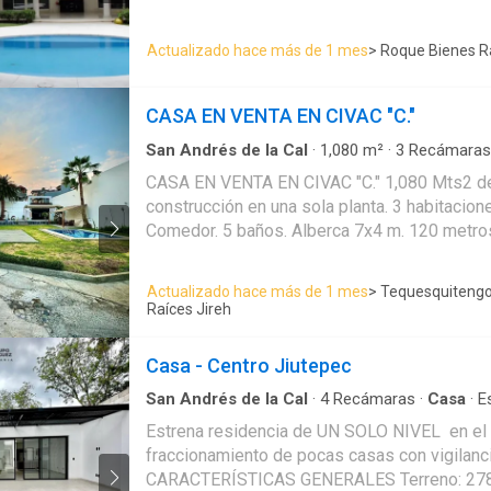
Actualizado hace más de 1 mes
> Roque Bienes R
CASA EN VENTA EN CIVAC "C."
San Andrés de la Cal
·
1,080
m²
·
3
Recámaras
con closet
·
Estacionamiento
·
Bodega
·
Electric
CASA EN VENTA EN CIVAC "C." 1,080 Mts2 de terreno. 390 Mts2 de
Internet
·
Alberca
·
Agua
construcción en una sola planta. 3 habitaciones amplias. Sala muy amplia.
Comedor. 5 baños. Alberca 7x4 m. 120 metros de pasto. 5 tinacos. Cisterna
de 30,000 litros. Portón eléctrico. Cuarto de lavado. Cuarto de despensa.
Estacionamiento para 20 automóviles. Excelente ubicación. Cesión de
Actualizado hace más de 1 mes
> Tequesquitengo
derechos (solo 
Raíces Jireh
Casa - Centro Jiutepec
San Andrés de la Cal
·
4
Recámaras
·
Casa
·
E
Estrena residencia de UN SOLO NIVEL en el 
fraccionamiento de pocas casas con vigilanci
CARACTERÍSTICAS GENERALES Terreno: 278 m² Construcción: 170 m²