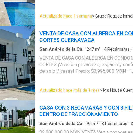
DISTRIBUCIÓN 3 recámaras Estudio (opción a cuarta recámara) 3 baños
completos Cocina integral Terraza Jardín pri
Actualizado hace 1 semana
> Grupo Roguez Inmobi
Estacionamiento para hasta 2 autos EQUIPAMIENTO Persianas Cancelería
Mosquiteros Tanque estacionario calentador de 
PREVENTA $4,790,0000MXN Una excelente opción para quienes buscan
VENTA DE CASA CON ALBERCA EN CO
comodidad, funcionalidad y ubicación estrat
CORTES CUERNAVACA
San Andrés de la Cal
·
247
m²
·
4
Recámaras
·
acondicionado
·
Estacionamiento
·
Bodega
·
Coc
VENTA DE CASA CON ALBERCA EN CONDO
Alberca
CORTES ¡Vive con privacidad, espacio y conf
de solo 7 casas! Precio: $3,995,000 MXN – 
una casa amplia, moderna y perfecta para tu 
verdadera oportunidad. Su diseño inteligente,
Actualizado hace más de 1 mes
> M's House Cuer
distribución pensada para brindar comodidad 
opción que pocas veces sale al mercado.-- Ca
única: Condominio boutique de solo 7 casasTe
CASA CON 3 RECAMARAS Y CON 3 FIL
desayunar o relajarte2 estacionamientosCist
DENTRO DE FRACCIONAMIENTO
calentador solarPropiedad 100% eléctrica (¡o
eléctrica incluidaSe quedan ventiladores de 
San Andrés de la Cal
·
95
m²
·
3
Recámaras
·
3
Fraccionamiento
·
Seguridad
·
Estacionamient
disfrutar al máximo• Alberca común• Terraza
$2,200.000.00 MXN VENTA Ven a conocer es