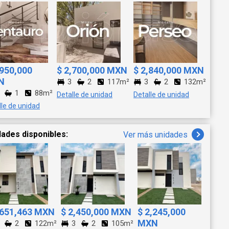
,950,000
$ 2,700,000 MXN
$ 2,840,000 MXN
N
3
2
117m²
3
2
132m²
1
88m²
Detalle de unidad
Detalle de unidad
lle de unidad
dades disponibles:
Ver más unidades
,651,463 MXN
$ 2,450,000 MXN
$ 2,245,000
MXN
2
122m²
3
2
105m²