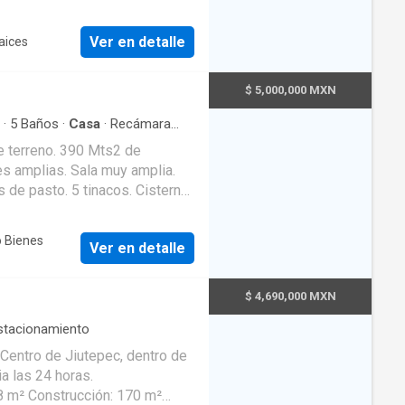
Ver en detalle
aices
$ 5,000,000 MXN
·
5
Baños
·
Casa
·
Recámara
idad
·
Cocina equipada
·
Jardín
·
 Bienes
Ver en detalle
con recursos propios). Precio: $5,000,000.00 M.N.
$ 4,690,000 MXN
stacionamiento
Centro de Jiutepec, dentro de
a las 24 horas.