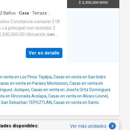
 y lleno de paz. CESION DE
$ 3,300,000 MXN
________________________
2
Baños
·
Casa
·
Terraza
·
ionan son aproximadas Las
elos Constancia comunal 318
ción del inmueble por Lo que
La principal con vestidor 2
empresa. Los gastos
3,300,000.00 Ubicación
san
última información Recabada y
cubells 7775638305
es ni contractuales.
Ver en detalle
n venta en Los Pinos Tejalpa
,
Casas en venta en San Isidro
asas en venta en Paraiso Montessori
,
Casas en venta en
inguez Jiutepec
,
Casas en venta en Josefa Ortiz Dominguez
nta en Rinconada Acolapa
,
Casas en venta en Alvaro Leonel
,
n San Sebastian TEPOZTLÁN
,
Casas en venta en Santo
dades disponibles:
Ver más unidades