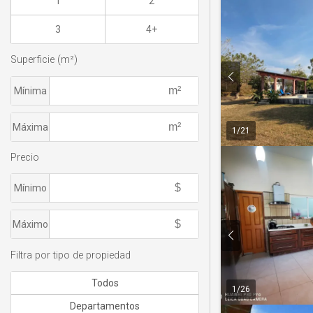
1
2
3
4+
Superficie (m²)
Mínima
Máxima
1
/
21
Precio
Mínimo
Máximo
Filtra por tipo de propiedad
Todos
1
/
26
Departamentos