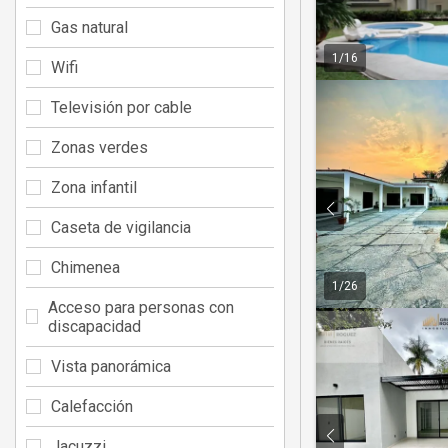
Gas natural
1
/
16
Wifi
Televisión por cable
Zonas verdes
Zona infantil
Caseta de vigilancia
Chimenea
1
/
26
Acceso para personas con
discapacidad
Vista panorámica
Calefacción
Jacuzzi