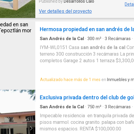
Published by
Desarrollos Calo
Deta
comunidad prometedora en la zona.
Ver detalles del proyecto
Hermosa propiedad en san andrés de l
San Andrés de la Cal
·
300
m²
·
3
Recámaras
·
Estacionamiento
IYM-WL0151 Casa
san andrés de la cal
Con
terreno 300 construcción 3 recámaras La prin
completos Garage 2 autos 1 terraza $3,300,
de la cal
, Tepoztlán Bienes raíces cubells
Actualizado hace más de 1 mes
en
Inmuebles y 
Exclusiva privada dentro del club de go
San Andrés de la Cal
·
750
m²
·
3
Recámaras
·
Estacionamiento
·
Jardín
·
Cuarto de servicio
·
A
Impecable residencia en tranquila privada de
pisos marmol. cocina granito. palapa con bañ
mismos espacios. RENTA $100,000.00