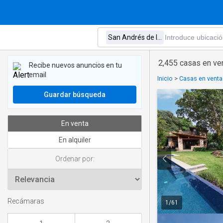
2,455 casas en ven
Recibe nuevos anuncios en tu
email
Inicio
>
Casas en venta
Guardar búsqueda
En venta
En alquiler
Ordenar por:
Recámaras
1
/
61