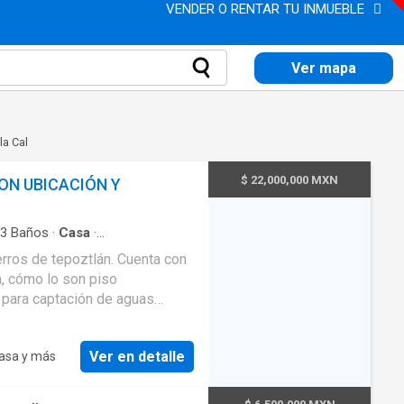
VENDER O RENTAR TU INMUEBLE
Ver mapa
la Cal
$ 22,000,000 MXN
CON UBICACIÓN Y
3
Baños
·
Casa
·
lcón
·
Cocina equipada
·
Internet
·
 tepoztlán. Cuenta con
Despacho
·
Recámara con closet
, cómo lo son piso
na para captación de aguas
epozteco, y traiga
Ver en detalle
casa y más
ía del precioso amate amarillo