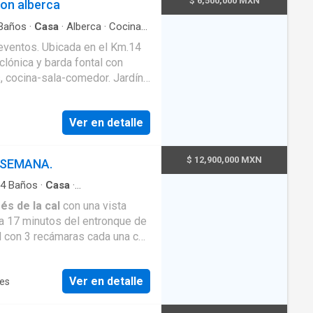
$ 6,500,000 MXN
con alberca
aya, guayaba, chirimoya,
s de madera de pino y ventanas
Baños
·
Casa
·
Alberca
·
Cocina
ural
·
Internet
·
Jardín
·
Terraza
·
 de hermosos
 en el Km.14
s techadas, fuente y fogatero.
sterna de 10,000
Ver en detalle
a de
Juegos. 2 baños para hombres 2 baños para mujeres horno
$ 12,900,000 MXN
E SEMANA.
4
Baños
·
Casa
·
 RATIFICARSE CON LA
erraza
és de la cal
con una vista
PROMETE
á a 17 minutos del entronque de
A.
con 3 recámaras cada una con
rraza, garage 6 autos, 2
uy buen gusto, Palapa para
Ver en detalle
ces
igos. Se puede desarrollar un
 clínica y mucho más! Gran