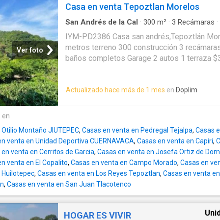
oportunidad de inversión en un lugar místico
Casa en venta Tepoztlan Morelos
DERECHOS. Agenda tu cita.
___________________________________
San Andrés de la Cal
·
300
m²
·
3
Recámaras
·
Estacionamiento
Toda la información y medidas que se menc
IYM-PD2386 Casa san andrés,Tepoztlán Mor
cuáles deberán ratificarse con la documenta
metros terreno 300 construcción 3 recámaras 
Ver foto
no compromete contractualmente a nuestra 
baños completos Garage 2 autos 1 terraza $
(expensas ABL) expresados se refieren a la 
andrés de la cal
, Tepoztlán Bienes raíces 
deberán confirmarse. Fotografías no vinculant
Actualizado hace más de 1 mes
en
Doplim
e en
 Otilio Montaño JIUTEPEC
,
Casas en venta en Pedregal Tejalpa
,
Casas e
en venta en Unidad Deportiva CUERNAVACA
,
Casas en venta en Capiri
,
C
en venta en Cerritos de Garcia
,
Casas en venta en Josefa Ortiz de Dom
n venta en El Copalito
,
Casas en venta en Campo Morado
,
Casas en ve
 Huilotepec
,
Casas en venta en Los Reyes Tepoztlan
,
Casas en venta e
an
,
Casas en venta en San Juan Tlacotenco
Uni
HOGAR ES VIVIR