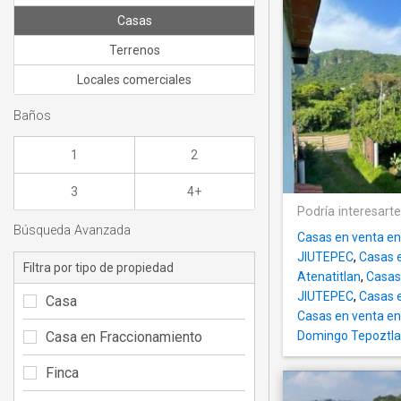
Casas
Terrenos
Locales comerciales
Baños
1
2
3
4+
Podría interesart
Búsqueda Avanzada
Casas en venta en
JIUTEPEC
,
Casas 
Filtra por tipo de propiedad
Atenatitlan
,
Casas 
JIUTEPEC
,
Casas e
Casa
Casas en venta en
Casa en Fraccionamiento
Domingo Tepoztl
Finca