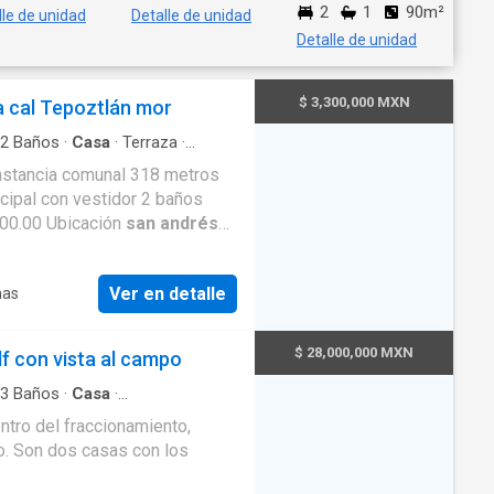
2
1
90m²
lle de unidad
Detalle de unidad
Detalle de unidad
$ 3,300,000 MXN
a cal Tepoztlán mor
2
Baños
·
Casa
·
Terraza
·
stancia comunal 318 metros
cipal con vestidor 2 baños
000.00 Ubicación
san andrés
 7775638305 con whatsapp
Ver en detalle
mas
$ 28,000,000 MXN
lf con vista al campo
3
Baños
·
Casa
·
lberca
·
Terraza
ntro del fraccionamiento,
o. Son dos casas con los