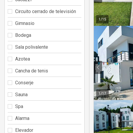
Circuito cerrado de televisión
1
/
15
Gimnasio
Bodega
Sala polivalente
Azotea
Cancha de tenis
Conserje
1
/
17
Sauna
Spa
Alarma
Elevador