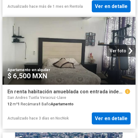
Ver en detalle
Actualizado hace más de 1 mes
en
Rentola
Ver foto
Apartamento
·
en alquiler
$ 6,500 MXN
En renta habitación amueblada con entrada independiente para ejecutivos en Tabasco 2000 $6,500
San Andres Tuxtla Veracruz-Llave
12
m²
1
Recámara
1
Baño
Apartamento
Ver en detalle
Actualizado hace 3 días
en
NocNok