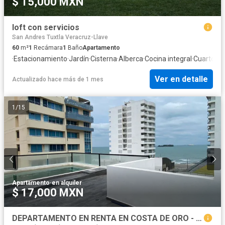
$ 15,000 MXN
loft con servicios
San Andres Tuxtla Veracruz-Llave
60
m²
1
Recámara
1
Baño
Apartamento
·
Estacionamiento
·
Jardín
·
Cisterna
·
Alberca
·
Cocina integral
·
Cuarto de 
Ver en detalle
Actualizado hace más de 1 mes
1
/
15
Apartamento
·
en alquiler
$ 17,000 MXN
DEPARTAMENTO EN RENTA EN COSTA DE ORO - BOCA DEL RIO