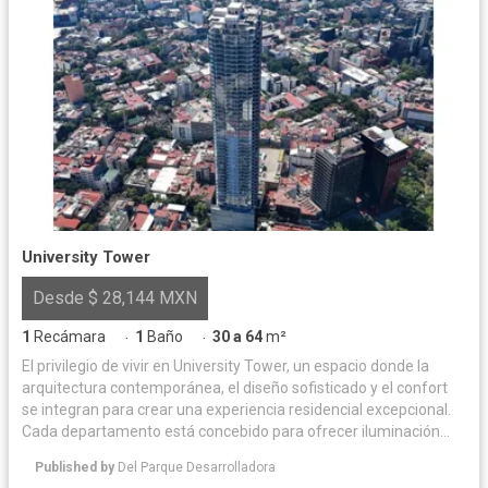
University Tower
Desde $ 28,144 MXN
1
Recámara
1
Baño
30 a 64
m²
·
·
El privilegio de vivir en University Tower, un espacio donde la
arquitectura contemporánea, el diseño sofisticado y el confort
se integran para crear una experiencia residencial excepcional.
Cada departamento está concebido para ofrecer iluminación
natural y acabados de alta calidad, logrando un equilibrio
Published by
Del Parque Desarrolladora
perfecto entre elegancia y funcionalidad. Las amenidades han