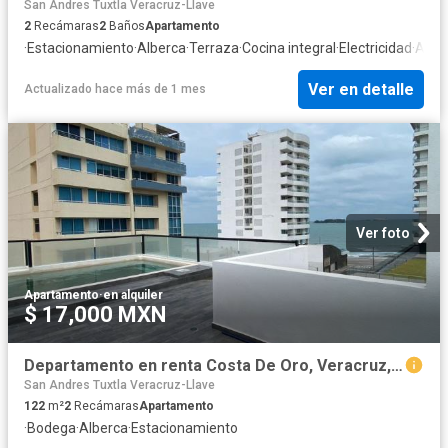
San Andres Tuxtla Veracruz-Llave
2
Recámaras
2
Baños
Apartamento
·
Estacionamiento
·
Alberca
·
Terraza
·
Cocina integral
·
Electricidad
·
Agu
Ver en detalle
Actualizado hace más de 1 mes
Ver foto
Apartamento
·
en alquiler
$ 17,000 MXN
Departamento en renta Costa De Oro, Veracruz, México
San Andres Tuxtla Veracruz-Llave
122
m²
2
Recámaras
Apartamento
·
Bodega
·
Alberca
·
Estacionamiento