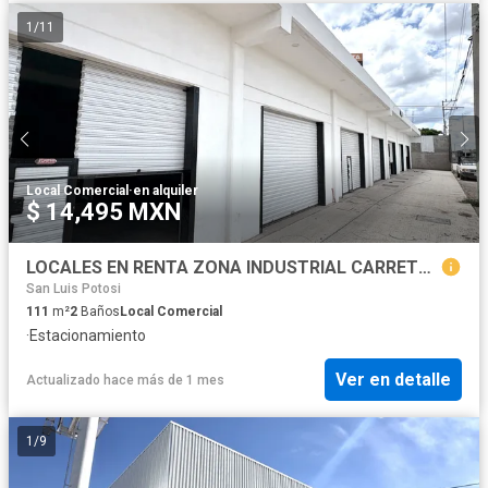
1
/
11
Local Comercial
·
en alquiler
$ 14,495 MXN
LOCALES EN RENTA ZONA INDUSTRIAL CARRETERA 57
San Luis Potosi
111
m²
2
Baños
Local Comercial
·
Estacionamiento
Ver en detalle
Actualizado hace más de 1 mes
1
/
9