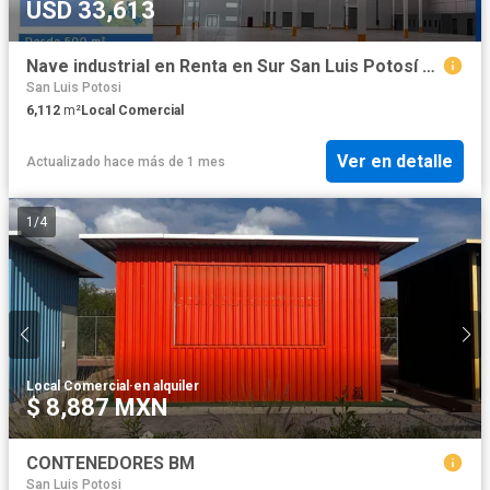
USD 33,613
Nave industrial en Renta en Sur San Luis Potosí 6111.5 m2
San Luis Potosi
6,112
m²
Local Comercial
Ver en detalle
Actualizado hace más de 1 mes
1
/
4
Local Comercial
·
en alquiler
$ 8,887 MXN
CONTENEDORES BM
San Luis Potosi