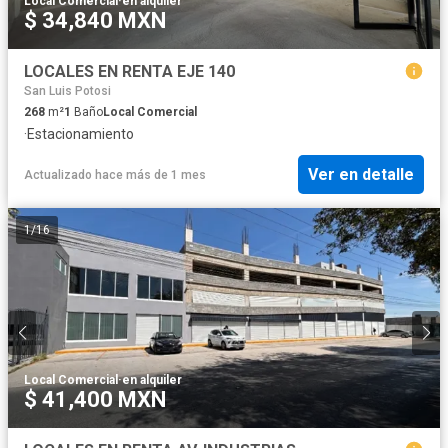
Local Comercial
·
en alquiler
$ 34,840 MXN
LOCALES EN RENTA EJE 140
San Luis Potosi
268
m²
1
Baño
Local Comercial
·
Estacionamiento
Ver en detalle
Actualizado hace más de 1 mes
1
/
16
Local Comercial
·
en alquiler
$ 41,400 MXN