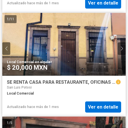
Ver en detalle
Actualizado hace más de 1 mes
1
/
11
Local Comercial
·
en alquiler
$ 20,000 MXN
SE RENTA CASA PARA RESTAURANTE, OFICINAS ETC.
San Luis Potosi
Local Comercial
Ver en detalle
Actualizado hace más de 1 mes
1
/
5