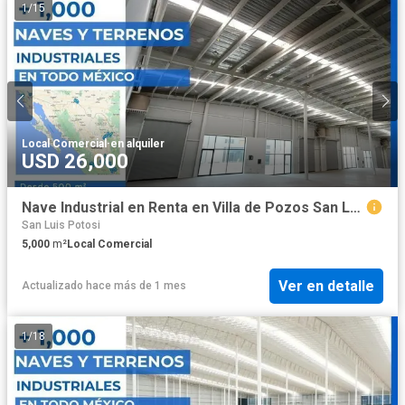
1
/
15
Local Comercial
·
en alquiler
USD 26,000
Nave Industrial en Renta en Villa de Pozos San Luis Potosí 5,000 m2
San Luis Potosi
5,000
m²
Local Comercial
Ver en detalle
Actualizado hace más de 1 mes
1
/
18