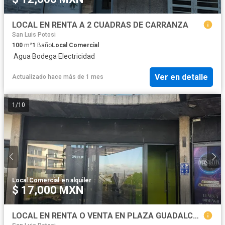
LOCAL EN RENTA A 2 CUADRAS DE CARRANZA
San Luis Potosi
100
m²
1
Baño
Local Comercial
·
Agua
·
Bodega
·
Electricidad
Ver en detalle
Actualizado hace más de 1 mes
1
/
10
Local Comercial
·
en alquiler
$ 17,000 MXN
LOCAL EN RENTA O VENTA EN PLAZA GUADALCAZAR, LOMAS 2 SECCION