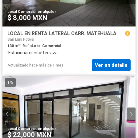
Local Comercial
·
en alquiler
$ 8,000 MXN
LOCAL EN RENTA LATERAL CARR. MATEHUALA
San Luis Potosi
130
m²
1
Baño
Local Comercial
·
Estacionamiento
·
Terraza
Ver en detalle
Actualizado hace más de 1 mes
1
/
5
Local Comercial
·
en alquiler
$ 22,000 MXN