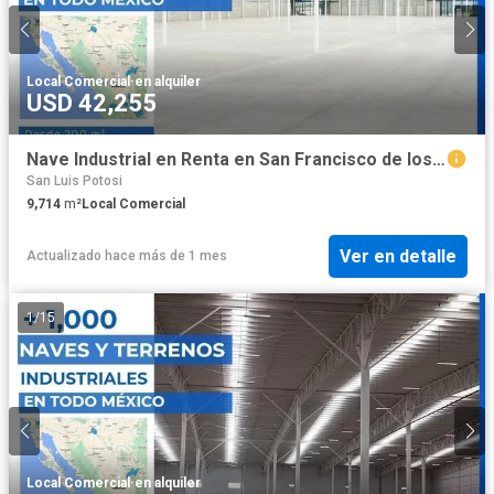
Local Comercial
·
en alquiler
USD 42,255
Nave Industrial en Renta en San Francisco de los Pozos San Luis Potosí 9,714 m2
San Luis Potosi
9,714
m²
Local Comercial
Ver en detalle
Actualizado hace más de 1 mes
1
/
15
Local Comercial
·
en alquiler