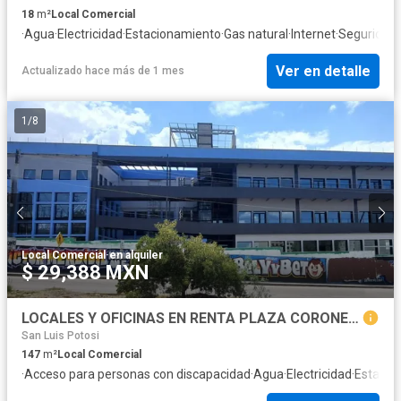
18
m²
Local Comercial
·
Agua
·
Electricidad
·
Estacionamiento
·
Gas natural
·
Internet
·
Seguridad
·
Ver en detalle
Actualizado hace más de 1 mes
1
/
8
Local Comercial
·
en alquiler
$ 29,388 MXN
LOCALES Y OFICINAS EN RENTA PLAZA CORONEL ROMERO
San Luis Potosi
147
m²
Local Comercial
·
Acceso para personas con discapacidad
·
Agua
·
Electricidad
·
Estacio