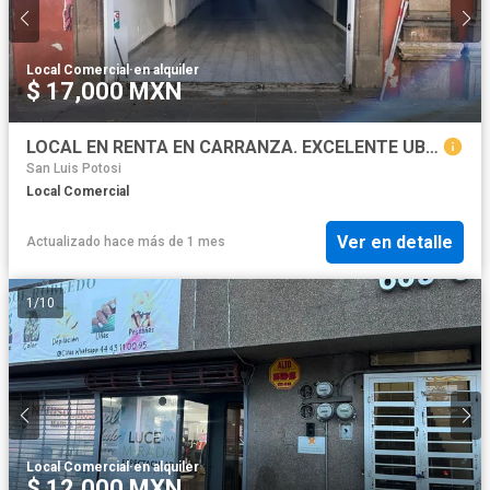
Local Comercial
·
en alquiler
$ 17,000 MXN
LOCAL EN RENTA EN CARRANZA. EXCELENTE UBICACIÓN. PARA OFICINAS, ESTETICA, ETC.
San Luis Potosi
Local Comercial
Ver en detalle
Actualizado hace más de 1 mes
1
/
10
Local Comercial
·
en alquiler
$ 12,000 MXN