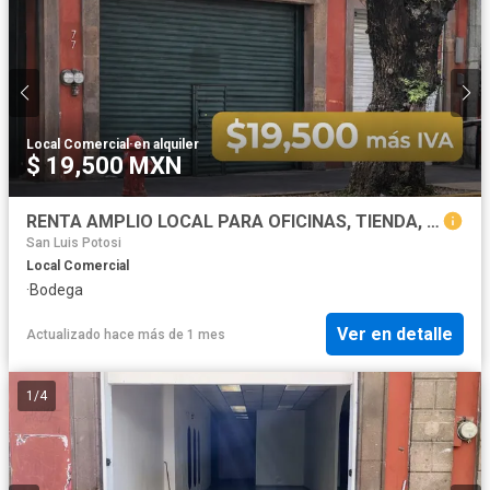
Local Comercial
·
en alquiler
$ 19,500 MXN
RENTA AMPLIO LOCAL PARA OFICINAS, TIENDA, RESTAURANTE, ETC.
San Luis Potosi
Local Comercial
·
Bodega
Ver en detalle
Actualizado hace más de 1 mes
1
/
4