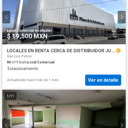
Local Comercial
·
en alquiler
$ 19,500 MXN
LOCALES EN RENTA CERCA DE DISTRIBUIDOR JUÁREZ
San Luis Potosi
80
m²
1
Baño
Local Comercial
·
Estacionamiento
Ver en detalle
Actualizado hace más de 1 mes
1
/
11