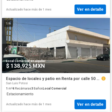
Ver en detalle
Actualizado hace más de 1 mes
1
/
6
Local Comercial
·
en alquiler
$ 138,925 MXN
Espacio de locales y patio en Renta por calle 50 en Prados San Vicente
San Luis Potosi
1
m²
4
Recámaras
3
Baños
Local Comercial
·
Estacionamiento
Ver en detalle
Actualizado hace más de 1 mes