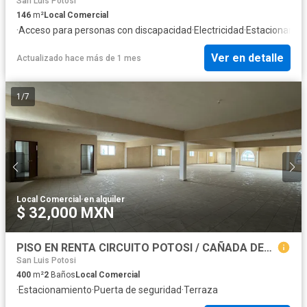
San Luis Potosi
146
m²
Local Comercial
·
Acceso para personas con discapacidad
·
Electricidad
·
Estacionamie
Ver en detalle
Actualizado hace más de 1 mes
1
/
7
Local Comercial
·
en alquiler
$ 32,000 MXN
PISO EN RENTA CIRCUITO POTOSI / CAÑADA DEL LOBO
San Luis Potosi
400
m²
2
Baños
Local Comercial
·
Estacionamiento
·
Puerta de seguridad
·
Terraza