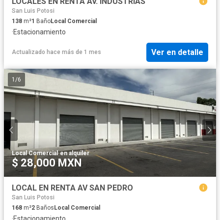
LOCALES EN RENTA AV. INDUSTRIAS
San Luis Potosi
138
m²
1
Baño
Local Comercial
·
Estacionamiento
Ver en detalle
Actualizado hace más de 1 mes
1
/
6
Local Comercial
·
en alquiler
$ 28,000 MXN
LOCAL EN RENTA AV SAN PEDRO
San Luis Potosi
168
m²
2
Baños
Local Comercial
·
Estacionamiento