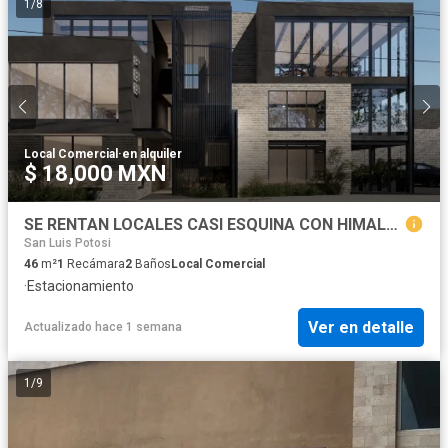
1
/
8
Local Comercial
·
en alquiler
$ 18,000 MXN
SE RENTAN LOCALES CASI ESQUINA CON HIMALAYA
San Luis Potosi
46
m²
1
Recámara
2
Baños
Local Comercial
·
Estacionamiento
Ver en detalle
Actualizado hace 1 semana
1
/
9