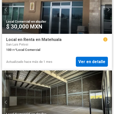
Local Comercial
·
en alquiler
$ 30,000 MXN
Local en Renta en Matehuala
San Luis Potosi
100
m²
Local Comercial
Ver en detalle
Actualizado hace más de 1 mes
1
/
6