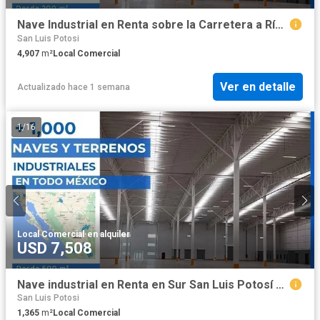
Nave Industrial en Renta sobre la Carretera a Río Verde San Luis Potosí 4907 m2
San Luis Potosi
4,907
m²
Local Comercial
Ver en detalle
Actualizado hace 1 semana
1
/
16
Local Comercial
·
en alquiler
USD 7,508
Nave industrial en Renta en Sur San Luis Potosí 1365 m2
San Luis Potosi
1,365
m²
Local Comercial