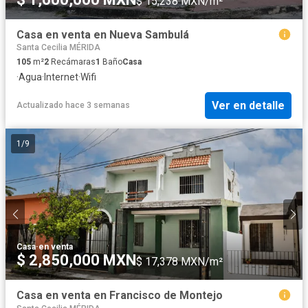
$ 15,238 MXN/m²
Casa en venta en Nueva Sambulá
Santa Cecilia MÉRIDA
105
m²
2
Recámaras
1
Baño
Casa
·
Agua
·
Internet
·
Wifi
Ver en detalle
Actualizado hace 3 semanas
1
/
9
Casa
·
en venta
$ 2,850,000 MXN
$ 17,378 MXN/m²
Casa en venta en Francisco de Montejo