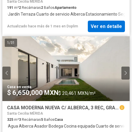
Santa Cecilia MÉRIDA
191
m²
2
Recámaras
2
Baños
Apartamento
·
Jardín
·
Terraza
·
Cuarto de servicio
·
Alberca
·
Estacionamiento
·
Seguri
Ver en detalle
Actualizado hace más de 1 mes
en
Doplim
1
/
31
Casa
·
en venta
$ 6,650,000 MXN
$ 20,461 MXN/m²
CASA MODERNA NUEVA C/ ALBERCA, 3 REC, GRAN TERRENO, NORTE DE MERIDA, YUCATAN
Santa Cecilia MÉRIDA
325
m²
3
Recámaras
5
Baños
Casa
·
Agua
·
Alberca
·
Asador
·
Bodega
·
Cocina equipada
·
Cuarto de servicio
·
E