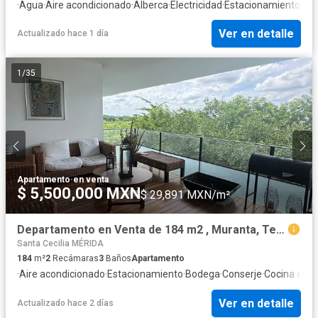
·
Agua
·
Aire acondicionado
·
Alberca
·
Electricidad
·
Estacionamiento
·
Int
Ver en detalle
Actualizado hace 1 día
1
/
35
Apartamento
·
en venta
$ 5,500,000 MXN
$ 29,891 MXN/m²
Departamento en Venta de 184 m2 , Muranta, Temozón, Mérida
Santa Cecilia MÉRIDA
184
m²
2
Recámaras
3
Baños
Apartamento
·
Aire acondicionado
·
Estacionamiento
·
Bodega
·
Conserje
·
Cocina equ
Ver en detalle
Actualizado hace 2 días