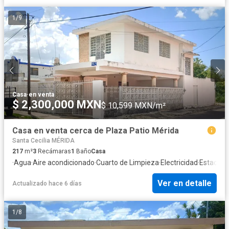
1
/
9
Casa
·
en venta
$ 2,300,000 MXN
$ 10,599 MXN/m²
Casa en venta cerca de Plaza Patio Mérida
Santa Cecilia MÉRIDA
217
m²
3
Recámaras
1
Baño
Casa
·
Agua
·
Aire acondicionado
·
Cuarto de Limpieza
·
Electricidad
·
Estacion
Ver en detalle
Actualizado hace 6 días
1
/
8