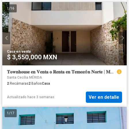
1
/
16
Casa
·
en venta
$ 3,550,000 MXN
𝐓𝐨𝐰𝐧𝐡𝐨𝐮𝐬𝐞 𝐞𝐧 𝐕𝐞𝐧𝐭𝐚 𝐨 𝐑𝐞𝐧𝐭𝐚 𝐞𝐧 𝐓𝐞𝐦𝐨𝐳ó𝐧 𝐍𝐨𝐫𝐭𝐞 | 𝐌é𝐫𝐢𝐝𝐚, 𝐘𝐮𝐜𝐚𝐭á𝐧
Santa Cecilia MÉRIDA
2
Recámaras
2
Baños
Casa
Ver en detalle
Actualizado hace 3 semanas
1
/
17