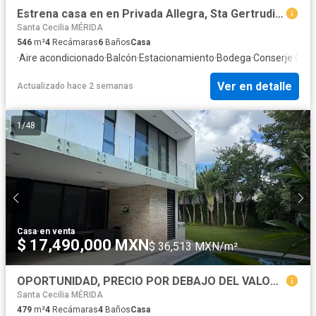
Estrena casa en en Privada Allegra, Sta Gertrudis, Cabo Norte, Mérida, Yucatán
Santa Cecilia MÉRIDA
546
m²
4
Recámaras
6
Baños
Casa
·
Aire acondicionado
·
Balcón
·
Estacionamiento
·
Bodega
·
Conserje
·
Coci
Ver en detalle
Actualizado hace 2 semanas
1
/
48
Casa
·
en venta
$ 17,490,000 MXN
$ 36,513 MXN/m²
OPORTUNIDAD, PRECIO POR DEBAJO DEL VALOR AVALUO, PRIVADA ALLEGRA, STA GERTRUDIS
Santa Cecilia MÉRIDA
479
m²
4
Recámaras
4
Baños
Casa