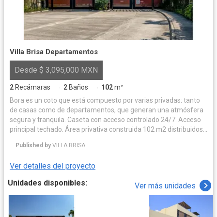
Villa Brisa Departamentos
Desde $ 3,095,000 MXN
2
Recámaras
2
Baños
102
m²
·
·
Bora es un coto que está compuesto por varias privadas: tanto
de casas como de departamentos, que generan una atmósfera
segura y tranquila. Caseta con acceso controlado 24/7. Acceso
principal techado. Área privativa construida 102 m2 distribuidos
de la siguiente manera: •Sala •Comedor •Cocina integral (incluye
Published by
VILLA BRISA
parrilla y campana). •Medio baño. •Área de lavado. •Recamara
principal con walking closet y baño completo. •Recamara
Ver detalles del proyecto
secundaria closet y baño completo. •24 M2 de Cochera techada
para dos vehículos por departamento. Área privativa sin
Unidades disponibles:
Ver más unidades
construir: Roof top compartido AREA DE AMENIDADES
•Estacionamiento para visitantes y residentes. •Salón de usos
múltiples. •Sanitarios con regaderas mujer y hombre. •Terraza
lounge. •Cancha de paddle. •½ Cancha de basquetbol •Piscina