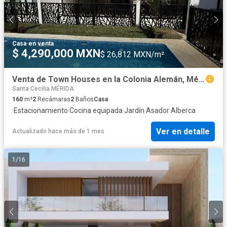
Casa
·
en venta
$ 4,290,000 MXN
$ 26,812 MXN/m²
Venta de Town Houses en la Colonia Alemán, Mérida, Yucatán
Santa Cecilia MÉRIDA
160
m²
2
Recámaras
2
Baños
Casa
·
Estacionamiento
·
Cocina equipada
·
Jardín
·
Asador
·
Alberca
Ver en detalle
Actualizado hace más de 1 mes
1
/
16