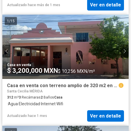
Ver en detalle
Actualizado hace más de 1 mes
1
/
15
Casa
·
en venta
$ 3,200,000 MXN
$ 10,256 MXN/m²
Casa en venta con terreno amplio de 320 m2 en Francisco de Montejo
Santa Cecilia MÉRIDA
312
m²
3
Recámaras
2
Baños
Casa
·
Agua
·
Electricidad
·
Internet
·
Wifi
Ver en detalle
Actualizado hace 1 mes