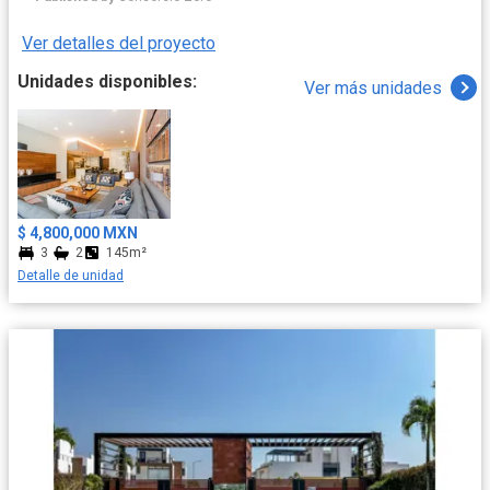
minutos y salida rápida a carretera México Toluca
Ver detalles del proyecto
Unidades disponibles:
Ver más unidades
$ 4,800,000 MXN
3
2
145m²
Detalle de unidad