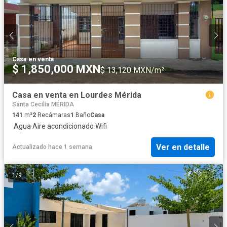
Casa
·
en venta
$ 1,850,000 MXN
$ 13,120 MXN/m²
Casa en venta en Lourdes Mérida
Santa Cecilia MÉRIDA
141
m²
2
Recámaras
1
Baño
Casa
·
Agua
·
Aire acondicionado
·
Wifi
Ver en detalle
Actualizado hace 1 semana
1
/
9