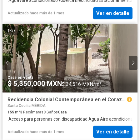
·
Agua
·
Aire acondicionado
·
Alberca
·
Electricidad
·
Estacionamiento
·
Jar
Ver en detalle
Actualizado hace más de 1 mes
1
/
58
Casa
·
en venta
$ 5,350,000 MXN
$ 34,516 MXN/m²
Residencia Colonial Contemporánea en el Corazón de Mérida
Santa Cecilia MÉRIDA
155
m²
3
Recámaras
3
Baños
Casa
·
Acceso para personas con discapacidad
·
Agua
·
Aire acondicionado
·
Ver en detalle
Actualizado hace más de 1 mes