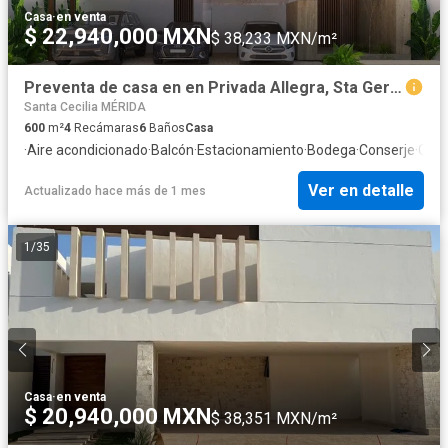
Casa
·
en venta
$ 22,940,000 MXN
$ 38,233 MXN/m²
Preventa de casa en en Privada Allegra, Sta Gertrudis, Cabo Norte, MDA, Yucatán
Santa Cecilia MÉRIDA
600
m²
4
Recámaras
6
Baños
Casa
·
Aire acondicionado
·
Balcón
·
Estacionamiento
·
Bodega
·
Conserje
·
Coci
Ver en detalle
Actualizado hace más de 1 mes
1
/
35
Casa
·
en venta
$ 20,940,000 MXN
$ 38,351 MXN/m²