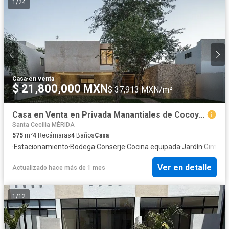
1
/
24
Casa
·
en venta
$ 21,800,000 MXN
$ 37,913 MXN/m²
Casa en Venta en Privada Manantiales de Cocoyoles, Zona Cabo Norte, Mérida,
Santa Cecilia MÉRIDA
575
m²
4
Recámaras
4
Baños
Casa
·
Estacionamiento
·
Bodega
·
Conserje
·
Cocina equipada
·
Jardín
·
Gimnas
Ver en detalle
Actualizado hace más de 1 mes
1
/
12