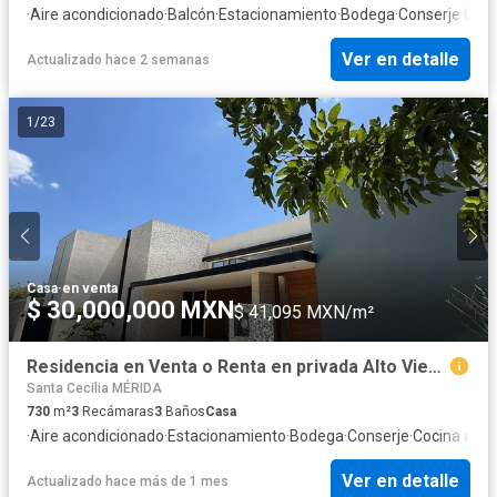
·
Aire acondicionado
·
Balcón
·
Estacionamiento
·
Bodega
·
Conserje
·
Coci
Ver en detalle
Actualizado hace 2 semanas
1
/
23
Casa
·
en venta
$ 30,000,000 MXN
$ 41,095 MXN/m²
Residencia en Venta o Renta en privada Alto Viento, Temozón, Mérida
Santa Cecilia MÉRIDA
730
m²
3
Recámaras
3
Baños
Casa
·
Aire acondicionado
·
Estacionamiento
·
Bodega
·
Conserje
·
Cocina equ
Ver en detalle
Actualizado hace más de 1 mes