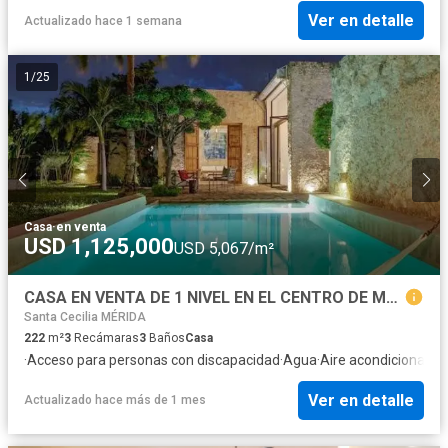
Ver en detalle
Actualizado hace 1 semana
1
/
25
Casa
·
en venta
USD 1,125,000
USD 5,067/m²
CASA EN VENTA DE 1 NIVEL EN EL CENTRO DE MÉRIDA
Santa Cecilia MÉRIDA
222
m²
3
Recámaras
3
Baños
Casa
·
Acceso para personas con discapacidad
·
Agua
·
Aire acondicionado
·
Ver en detalle
Actualizado hace más de 1 mes