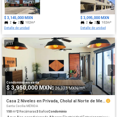
familiar. •Chapoteadero. •Vegetación ambiental. •Parque infantil.
•Gimnasio. •Area para mascotas
$ 3,145,000 MXN
$ 3,095,000 MXN
2
2
102m²
2
2
102m²
Detalle de unidad
Detalle de unidad
1
/
23
Condominio
·
en venta
$ 3,950,000 MXN
$ 26,333 MXN/m²
Casa 2 Niveles en Privada, Cholul al Norte de Merida, Yuc.
Santa Cecilia MÉRIDA
150
m²
2
Recámaras
3
Baños
Condominio