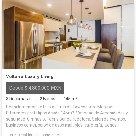
Volterra Luxury Living
Desde $ 4,800,000 MXN
3
Recámaras
2
Baños
145
m²
·
·
Departamentos de Lujo a 2 min de Townsquare Metepec.
Diferentes prototipos desde 145m2. Variedad de Amenidades y
seguridad. Gimnasio, Teenslounge, ludoteca, Salon de eventos,
business center, salon de usos multiples, cafetería, juegos
infantiles. Excelente ubicación con todos los servicios a pocos
Published by
Consorcio Zero