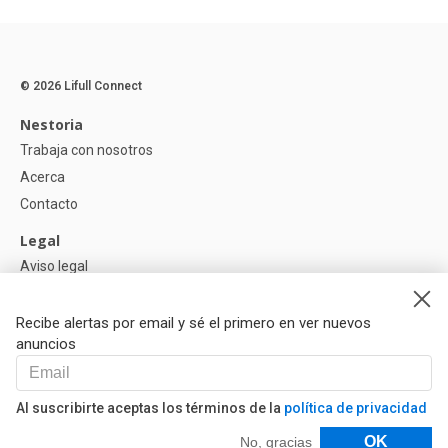
© 2026 Lifull Connect
Nestoria
Trabaja con nosotros
Acerca
Contacto
Legal
Aviso legal
Política de Privacidad
Política de Cookies
Recibe alertas por email y sé el primero en ver nuevos
anuncios
Ayuda
Preguntas
Al suscribirte aceptas los términos de la
política de privacidad
Nuestros Partners
Filtros
OK
No, gracias