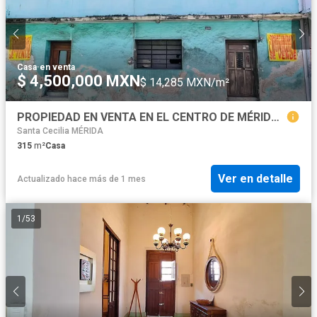
Casa
·
en venta
$ 4,500,000 MXN
$ 14,285 MXN/m²
PROPIEDAD EN VENTA EN EL CENTRO DE MÉRIDA. CALLE 66 COL. CENTRO
Santa Cecilia MÉRIDA
315
m²
Casa
Ver en detalle
Actualizado hace más de 1 mes
1
/
53