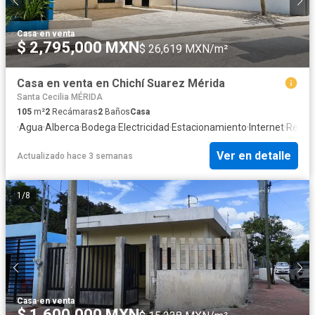
Casa
·
en venta
$ 2,795,000 MXN
$ 26,619 MXN/m²
Casa en venta en Chichí Suarez Mérida
Santa Cecilia MÉRIDA
105
m²
2
Recámaras
2
Baños
Casa
·
Agua
·
Alberca
·
Bodega
·
Electricidad
·
Estacionamiento
·
Internet
·
Recám
Ver en detalle
Actualizado hace 3 semanas
1
/
8
Casa
·
en venta
$ 1,600,000 MXN