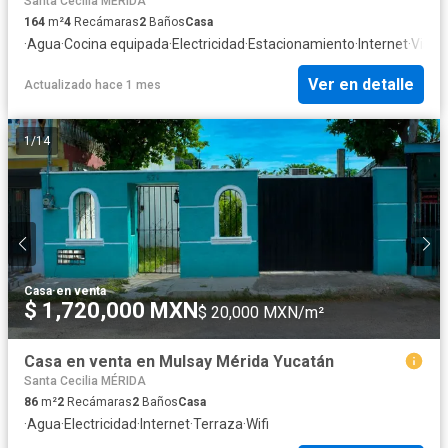
Santa Cecilia MÉRIDA
164
m²
4
Recámaras
2
Baños
Casa
·
Agua
·
Cocina equipada
·
Electricidad
·
Estacionamiento
·
Internet
·
Vista
Ver en detalle
Actualizado hace 1 mes
1
/
14
Casa
·
en venta
$ 1,720,000 MXN
$ 20,000 MXN/m²
Casa en venta en Mulsay Mérida Yucatán
Santa Cecilia MÉRIDA
86
m²
2
Recámaras
2
Baños
Casa
·
Agua
·
Electricidad
·
Internet
·
Terraza
·
Wifi