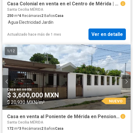
Casa Colonial en venta en el Centro de Mérida | 6 Cajones de Estacionamiento
Santa Cecilia MÉRIDA
250
m²
4
Recámaras
2
Baños
Casa
·
Agua
·
Electricidad
·
Jardín
Ver en detalle
Actualizado hace más de 1 mes
1
/
12
Casa
·
en venta
$ 3,600,000 MXN
NUEVO
$ 20,930 MXN/m²
Casa en venta al Poniente de Mérida en Pensiones
Santa Cecilia MÉRIDA
172
m²
3
Recámaras
2
Baños
Casa