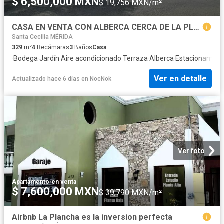
$ 6,500,000 MXN
$ 19,756 MXN/m²
CASA EN VENTA CON ALBERCA CERCA DE LA PLANCHA
Santa Cecilia MÉRIDA
329
m²
4
Recámaras
3
Baños
Casa
·
Bodega
·
Jardín
·
Aire acondicionado
·
Terraza
·
Alberca
·
Estacionamien
Ver en detalle
Actualizado hace 6 días
en
NocNok
Ver foto
Apartamento
·
en venta
$ 7,600,000 MXN
$ 39,790 MXN/m²
Airbnb La Plancha es la inversion perfecta