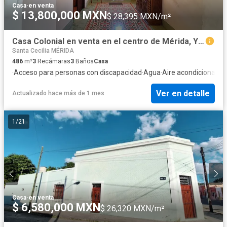
Casa
·
en venta
$ 13,800,000 MXN
$ 28,395 MXN/m²
Casa Colonial en venta en el centro de Mérida, Yucatán
Santa Cecilia MÉRIDA
486
m²
3
Recámaras
3
Baños
Casa
·
Acceso para personas con discapacidad
·
Agua
·
Aire acondicionado
·
Ver en detalle
Actualizado hace más de 1 mes
1
/
21
Casa
·
en venta
$ 6,580,000 MXN
$ 26,320 MXN/m²