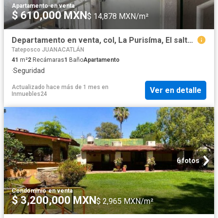
Apartamento
·
en venta
$ 610,000 MXN
$ 14,878 MXN/m²
Departamento en venta, col, La Purisíma, El salto, Jal
Tateposco JUANACATLÁN
41
m²
2
Recámaras
1
Baño
Apartamento
·
Seguridad
Actualizado hace más de 1 mes
en
Ver en detalle
Inmuebles24
6 fotos
Condominio
·
en venta
$ 3,200,000 MXN
$ 2,965 MXN/m²