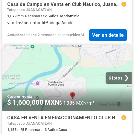
Casa de Campo en Venta en Club Náutico, Juanacatlan, Jalisco
Tateposco JUANACATLÁN
1,079
m²
2
Recámaras
2
Baños
Condominio
·
Jardín
·
Zona infantil
·
Bodega
·
Asador
Ver en detalle
Actualizado hace 2 semanas
en
Inmuebles24
6 fotos
Casa
·
en venta
$ 1,600,000 MXN
$ 1,385 MXN/m²
CASA EN VENTA EN FRACCIONAMIENTO CLUB NAUTICO PUENTE VIEJO JALISCO
Tateposco JUANACATLÁN
1,155
m²
5
Recámaras
3
Baños
Casa