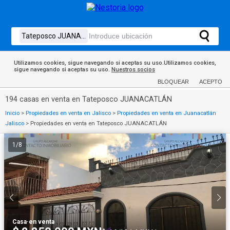
Utilizamos cookies, sigue navegando si aceptas su uso.Utilizamos cookies,
sigue navegando si aceptas su uso.
Nuestros socios
BLOQUEAR
ACEPTO
194 casas en venta en Tateposco JUANACATLÁN
Inicio
>
Propiedades en venta en Jalisco
>
Propiedades en venta en Juanacatlán
Jalisco
>
Propiedades en venta en Tateposco JUANACATLÁN
1
/
8
Casa
·
en venta