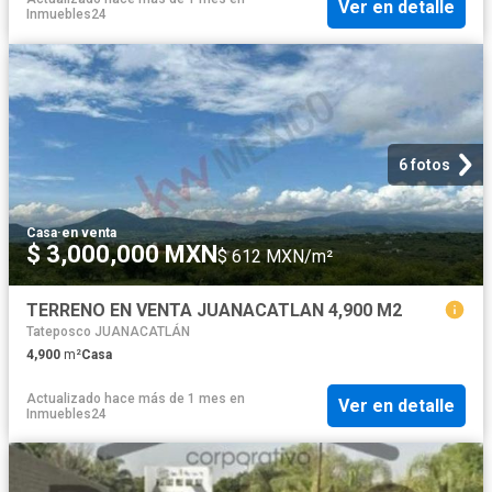
Ver en detalle
Inmuebles24
6 fotos
Casa
·
en venta
$ 3,000,000 MXN
$ 612 MXN/m²
TERRENO EN VENTA JUANACATLAN 4,900 M2
Tateposco JUANACATLÁN
4,900
m²
Casa
Actualizado hace más de 1 mes
en
Ver en detalle
Inmuebles24