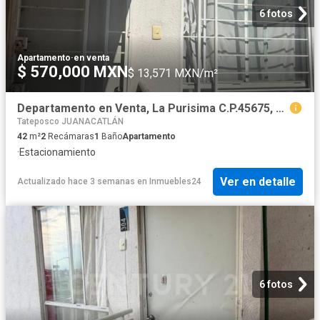
6 fotos
Apartamento
·
en venta
$ 570,000 MXN
$ 13,571 MXN/m²
Departamento en Venta, La Purisima C.P.45675, Jalisco
Tateposco JUANACATLÁN
42
m²
2
Recámaras
1
Baño
Apartamento
·
Estacionamiento
Ver en detalle
Actualizado hace 3 semanas
en
Inmuebles24
6 fotos