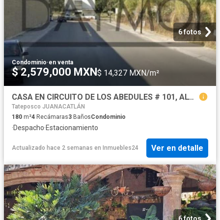
6 fotos
Condominio
·
en venta
$ 2,579,000 MXN
$ 14,327 MXN/m²
CASA EN CIRCUITO DE LOS ABEDULES # 101, ALTUS BOSQUES, TLAJOMULCO DE ZÚÑIGA, JALISCO
Tateposco JUANACATLÁN
180
m²
4
Recámaras
3
Baños
Condominio
·
Despacho
·
Estacionamiento
Ver en detalle
Actualizado hace 2 semanas
en
Inmuebles24
6 fotos