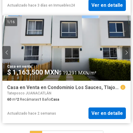
Ver en detalle
Actualizado hace 3 días
en
Inmuebles24
1
/
16
Casa
·
en venta
$ 1,163,500 MXN
$ 19,391 MXN/m²
Casa en Venta en Condominio Los Sauces, Tlajomulco | Cerca del Aeropuerto y Zona Industrial de El Salto
Tateposco JUANACATLÁN
60
m²
2
Recámaras
1
Baño
Casa
Ver en detalle
Actualizado hace 2 semanas