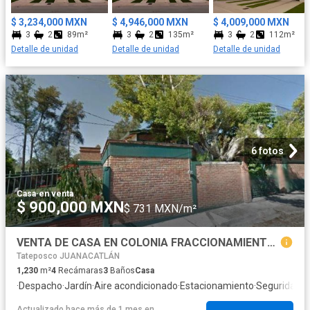
$ 3,234,000 MXN
$ 4,946,000 MXN
$ 4,009,000 MXN
3
2
89m²
3
2
135m²
3
2
112m²
Detalle de unidad
Detalle de unidad
Detalle de unidad
6 fotos
Casa
·
en venta
$ 900,000 MXN
$ 731 MXN/m²
VENTA DE CASA EN COLONIA FRACCIONAMIENTO CLUB NAUTICO JUANACATLAN JALISCO
Tateposco JUANACATLÁN
1,230
m²
4
Recámaras
3
Baños
Casa
·
Despacho
·
Jardín
·
Aire acondicionado
·
Estacionamiento
·
Seguridad
·
A
Actualizado hace más de 1 mes
en