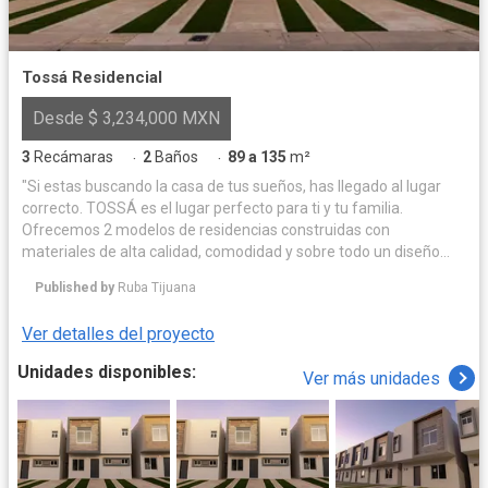
Tossá Residencial
Desde $ 3,234,000 MXN
3
Recámaras
2
Baños
89 a 135
m²
·
·
"Si estas buscando la casa de tus sueños, has llegado al lugar
correcto. TOSSÁ es el lugar perfecto para ti y tu familia.
Ofrecemos 2 modelos de residencias construidas con
materiales de alta calidad, comodidad y sobre todo un diseño
moderno, por lo que no tendrás de que preocuparte, solo
Published by
Ruba Tijuana
disfruta de tu nuevo hogar."
Ver detalles del proyecto
Unidades disponibles:
Ver más unidades