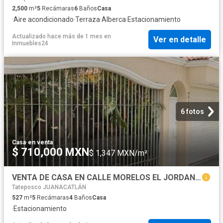
2,500
m²
5
Recámaras
6
Baños
Casa
·
Aire acondicionado
·
Terraza
·
Alberca
·
Estacionamiento
Actualizado hace más de 1 mes
en
Ver en detalle
Inmuebles24
6 fotos
Casa
·
en venta
$ 710,000 MXN
$ 1,347 MXN/m²
VENTA DE CASA EN CALLE MORELOS EL JORDAN PUENTE GRANDE JALISCO
Tateposco JUANACATLÁN
527
m²
5
Recámaras
4
Baños
Casa
·
Estacionamiento