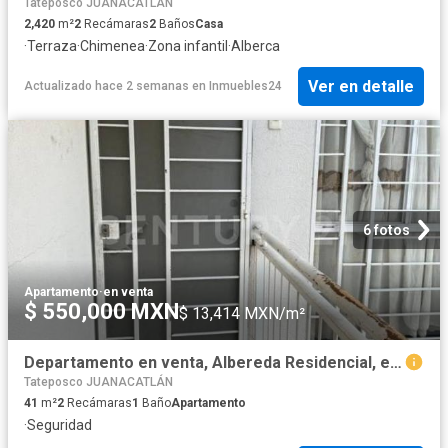
Tateposco JUANACATLÁN
2,420
m²
2
Recámaras
2
Baños
Casa
·
Terraza
·
Chimenea
·
Zona infantil
·
Alberca
Ver en detalle
Actualizado hace 2 semanas
en
Inmuebles24
6 fotos
Apartamento
·
en venta
$ 550,000 MXN
$ 13,414 MXN/m²
Departamento en venta, Albereda Residencial, el Salto, Jal
Tateposco JUANACATLÁN
41
m²
2
Recámaras
1
Baño
Apartamento
·
Seguridad