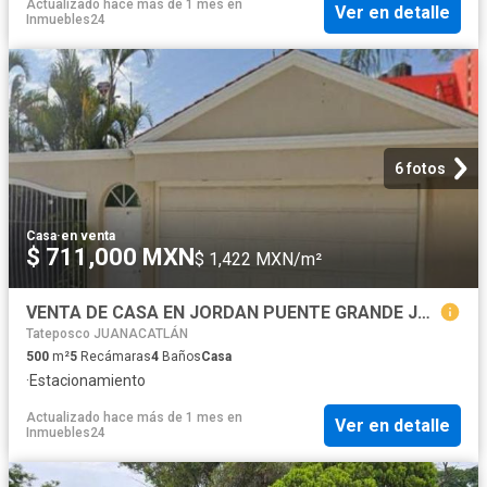
Actualizado hace más de 1 mes
en
Ver en detalle
Inmuebles24
6 fotos
Casa
·
en venta
$ 711,000 MXN
$ 1,422 MXN/m²
VENTA DE CASA EN JORDAN PUENTE GRANDE JALISCO
Tateposco JUANACATLÁN
500
m²
5
Recámaras
4
Baños
Casa
·
Estacionamiento
Actualizado hace más de 1 mes
en
Ver en detalle
Inmuebles24