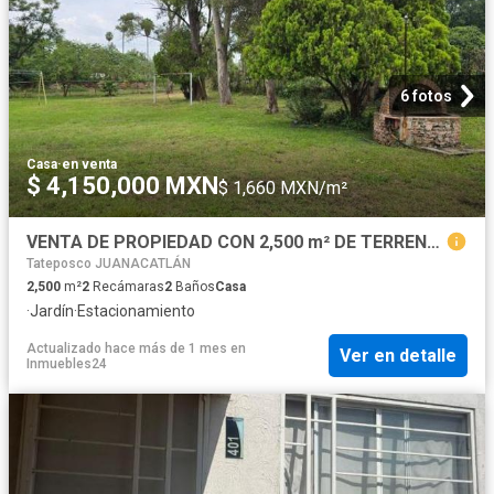
6 fotos
Casa
·
en venta
$ 4,150,000 MXN
$ 1,660 MXN/m²
VENTA DE PROPIEDAD CON 2,500 m² DE TERRENO | CLUB NÁUTICO PUENTE VIEJO
Tateposco JUANACATLÁN
2,500
m²
2
Recámaras
2
Baños
Casa
·
Jardín
·
Estacionamiento
Actualizado hace más de 1 mes
en
Ver en detalle
Inmuebles24