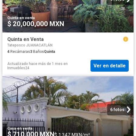
Quinta
·
en venta
$ 20,000,000 MXN
Quinta en Venta
Tateposco JUANACATLÁN
4
Recámaras
3
Baños
Quinta
Actualizado hace más de 1 mes
en
Ver en detalle
Inmuebles24
6 fotos
Casa
·
en venta
$ 710,000 MXN
$ 1,347 MXN/m²