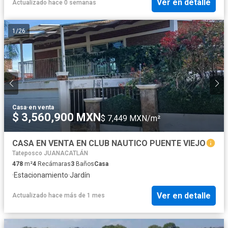
Ver en detalle
Actualizado hace 0 semanas
1
/
26
Casa
·
en venta
$ 3,560,900 MXN
$ 7,449 MXN/m²
CASA EN VENTA EN CLUB NAUTICO PUENTE VIEJO
Tateposco JUANACATLÁN
478
m²
4
Recámaras
3
Baños
Casa
·
Estacionamiento
·
Jardín
Ver en detalle
Actualizado hace más de 1 mes