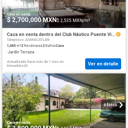
Casa
·
en venta
$ 2,700,000 MXN
$ 2,535 MXN/m²
Casa en venta dentro del Club Náutico Puente Viejo, Juanacatlán, Jal
Tateposco JUANACATLÁN
1,065
m²
2
Recámaras
2
Baños
Casa
·
Jardín
·
Terraza
Actualizado hace más de 1 mes
en
Ver en detalle
Inmuebles24
6 fotos
Casa
·
en venta