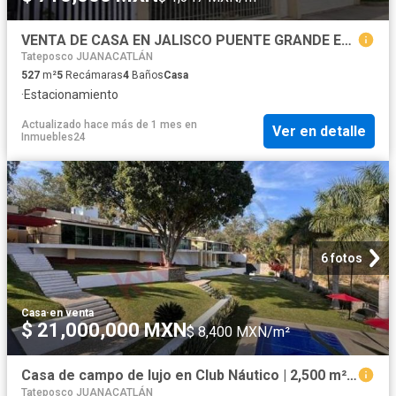
VENTA DE CASA EN JALISCO PUENTE GRANDE EL JORDAN MORELOS
Tateposco JUANACATLÁN
527
m²
5
Recámaras
4
Baños
Casa
·
Estacionamiento
Actualizado hace más de 1 mes
en
Ver en detalle
Inmuebles24
6 fotos
Casa
·
en venta
$ 21,000,000 MXN
$ 8,400 MXN/m²
Casa de campo de lujo en Club Náutico | 2,500 m², alberca y totalmente equipada
Tateposco JUANACATLÁN