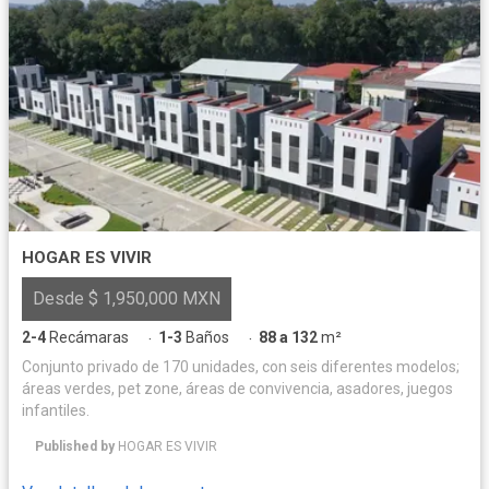
HOGAR ES VIVIR
Desde $ 1,950,000 MXN
2-4
Recámaras
1-3
Baños
88 a 132
m²
·
·
Conjunto privado de 170 unidades, con seis diferentes modelos;
áreas verdes, pet zone, áreas de convivencia, asadores, juegos
infantiles.
Published by
HOGAR ES VIVIR