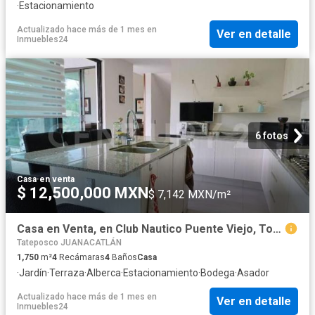
·
Estacionamiento
Actualizado hace más de 1 mes
en
Ver en detalle
Inmuebles24
6 fotos
Casa
·
en venta
$ 12,500,000 MXN
$ 7,142 MXN/m²
Casa en Venta, en Club Nautico Puente Viejo, Tonalá, Jalisco
Tateposco JUANACATLÁN
1,750
m²
4
Recámaras
4
Baños
Casa
·
Jardín
·
Terraza
·
Alberca
·
Estacionamiento
·
Bodega
·
Asador
Actualizado hace más de 1 mes
en
Ver en detalle
Inmuebles24