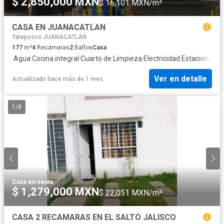
$ 2,850,000 MXN
$ 16,101 MXN/m²
CASA EN JUANACATLAN
Tateposco JUANACATLÁN
177
m²
4
Recámaras
2
Baños
Casa
·
Agua
·
Cocina integral
·
Cuarto de Limpieza
·
Electricidad
·
Estacionami
Ver en detalle
Actualizado hace más de 1 mes
1
/
8
Casa
·
en venta
$ 1,279,000 MXN
$ 22,051 MXN/m²
CASA 2 RECAMARAS EN EL SALTO JALISCO