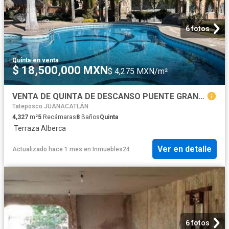
6 fotos
Quinta
·
en venta
$ 18,500,000 MXN
$ 4,275 MXN/m²
VENTA DE QUINTA DE DESCANSO PUENTE GRANDE JALISCO PUEBLO DE LA LAJA
Tateposco JUANACATLÁN
4,327
m²
5
Recámaras
8
Baños
Quinta
·
Terraza
·
Alberca
Ver en detalle
Actualizado hace 1 mes
en
Inmuebles24
6 fotos