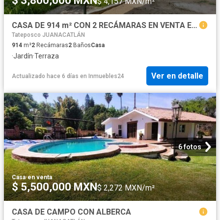
$ 3,800,000 MXN
$ 4,157 MXN/m²
CASA DE 914 m² CON 2 RECÁMARAS EN VENTA EN PUEBLO DE PUENTE GRANDE
Tateposco JUANACATLÁN
914
m²
2
Recámaras
2
Baños
Casa
·
Jardín
·
Terraza
Ver en detalle
Actualizado hace 6 días
en
Inmuebles24
6 fotos
Casa
·
en venta
$ 5,500,000 MXN
$ 2,272 MXN/m²
CASA DE CAMPO CON ALBERCA