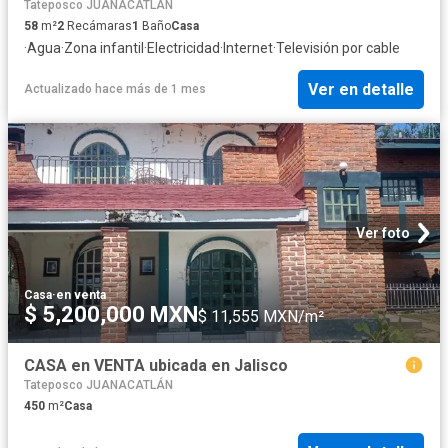
Tateposco JUANACATLÁN
58
m²
2
Recámaras
1
Baño
Casa
·
Agua
·
Zona infantil
·
Electricidad
·
Internet
·
Televisión por cable
Ver en detalle
Actualizado hace más de 1 mes
Ver foto
Casa
·
en venta
$ 5,200,000 MXN
$ 11,555 MXN/m²
CASA en VENTA ubicada en Jalisco
Tateposco JUANACATLÁN
450
m²
Casa