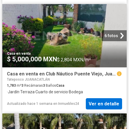
6 fotos
Casa
·
en venta
$ 5,000,000 MXN
$ 2,804 MXN/m²
Casa en venta en Club Náutico Puente Viejo, Juanacatlán
Tateposco JUANACATLÁN
1,783
m²
3
Recámaras
3
Baños
Casa
·
Jardín
·
Terraza
·
Cuarto de servicio
·
Bodega
Ver en detalle
Actualizado hace 1 semana
en
Inmuebles24