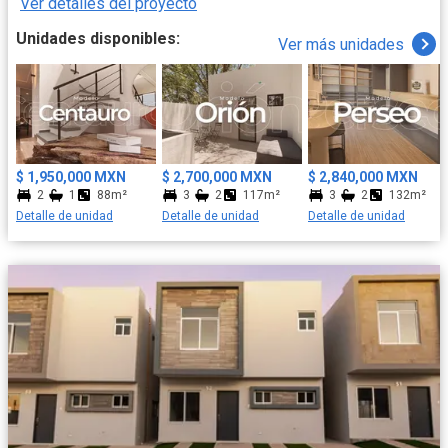
Ver detalles del proyecto
Unidades disponibles:
Ver más unidades
$ 1,950,000 MXN
$ 2,700,000 MXN
$ 2,840,000 MXN
2
1
88m²
3
2
117m²
3
2
132m²
Detalle de unidad
Detalle de unidad
Detalle de unidad