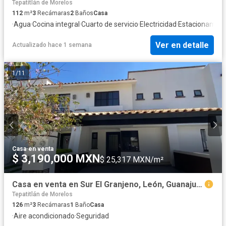
Tepatitlán de Morelos
112
m²
3
Recámaras
2
Baños
Casa
·
Agua
·
Cocina integral
·
Cuarto de servicio
·
Electricidad
·
Estacionamien
Ver en detalle
Actualizado hace 1 semana
1
/
11
Casa
·
en venta
$ 3,190,000 MXN
$ 25,317 MXN/m²
Casa en venta en Sur El Granjeno, León, Guanajuato
Tepatitlán de Morelos
126
m²
3
Recámaras
1
Baño
Casa
·
Aire acondicionado
·
Seguridad