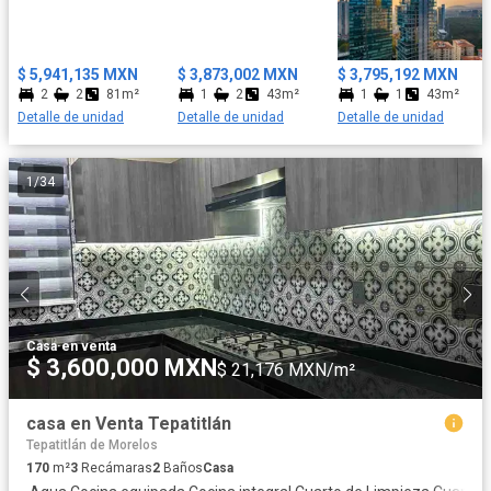
Amenidades: Sala lounge Asadores Gym Cafetería Zona Pet
Club de rentas Business Center Terraza Instalaciones Servicios -
Amenidades Asador Caseta de vigilancia CCTV Elevador
$ 5,941,135 MXN
$ 3,873,002 MXN
$ 3,795,192 MXN
Estacionamiento Gimnasio Recámara con closet Salón uso
2
2
81m²
1
2
43m²
1
1
43m²
múltiple Seguridad Terraza Cerca de: Avenida Centros
Detalle de unidad
Detalle de unidad
Detalle de unidad
comerciales Escuelas Parques
1
/
34
Casa
·
en venta
$ 3,600,000 MXN
$ 21,176 MXN/m²
casa en Venta Tepatitlán
Tepatitlán de Morelos
170
m²
3
Recámaras
2
Baños
Casa