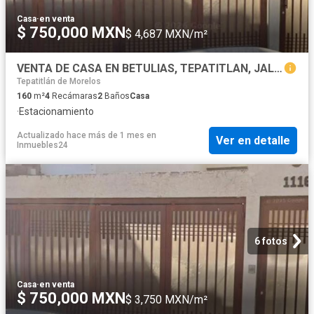
Casa
·
en venta
$ 750,000 MXN
$ 4,687 MXN/m²
VENTA DE CASA EN BETULIAS, TEPATITLAN, JALISCO
Tepatitlán de Morelos
160
m²
4
Recámaras
2
Baños
Casa
·
Estacionamiento
Actualizado hace más de 1 mes
en
Ver en detalle
Inmuebles24
6 fotos
Casa
·
en venta
$ 750,000 MXN
$ 3,750 MXN/m²