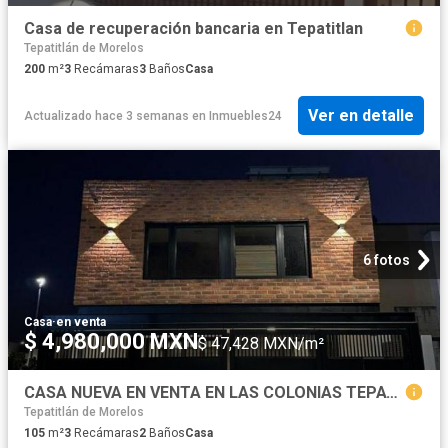
Casa de recuperación bancaria en Tepatitlan
Tepatitlán de Morelos
200
m²
3
Recámaras
3
Baños
Casa
Ver en detalle
Actualizado hace 3 semanas
en
Inmuebles24
6 fotos
Casa
·
en venta
$ 4,980,000 MXN
$ 47,428 MXN/m²
CASA NUEVA EN VENTA EN LAS COLONIAS TEPATITLAN
Tepatitlán de Morelos
105
m²
3
Recámaras
2
Baños
Casa