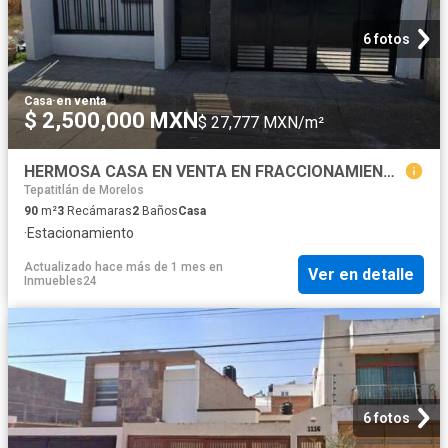
6 fotos
Casa
·
en venta
$ 2,500,000 MXN
$ 27,777 MXN/m²
HERMOSA CASA EN VENTA EN FRACCIONAMIENTO LA ESPERANZA TEPATITLAN
Tepatitlán de Morelos
90
m²
3
Recámaras
2
Baños
Casa
·
Estacionamiento
Actualizado hace más de 1 mes
en
Ver en detalle
Inmuebles24
6 fotos