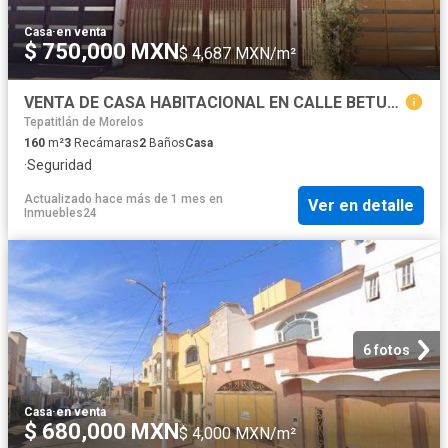
Casa
·
en venta
$ 750,000 MXN
$ 4,687 MXN/m²
VENTA DE CASA HABITACIONAL EN CALLE BETULIAS, ZONA CONSOLIDADA
Tepatitlán de Morelos
160
m²
3
Recámaras
2
Baños
Casa
·
Seguridad
Actualizado hace más de 1 mes
en
Ver en detalle
Inmuebles24
6 fotos
Casa
·
en venta
$ 680,000 MXN
$ 4,000 MXN/m²