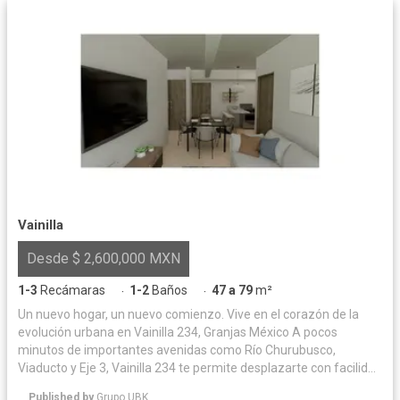
Vainilla
Desde $ 2,600,000 MXN
1-3
Recámaras
1-2
Baños
47 a 79
m²
·
·
Un nuevo hogar, un nuevo comienzo. Vive en el corazón de la
evolución urbana en Vainilla 234, Granjas México A pocos
minutos de importantes avenidas como Río Churubusco,
Viaducto y Eje 3, Vainilla 234 te permite desplazarte con facilidad
tanto hacia el centro de la ciudad como hacia áreas clave como
Published by
Grupo UBK