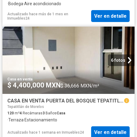
·
Bodega
·
Aire acondicionado
Actualizado hace más de 1 mes
en
Ver en detalle
Inmuebles24
6 fotos
Casa
·
en venta
$ 4,400,000 MXN
$ 36,666 MXN/m²
CASA EN VENTA PUERTA DEL BOSQUE TEPATITLAN
Tepatitlán de Morelos
120
m²
4
Recámaras
3
Baños
Casa
·
Terraza
·
Estacionamiento
Ver en detalle
Actualizado hace 1 semana
en
Inmuebles24