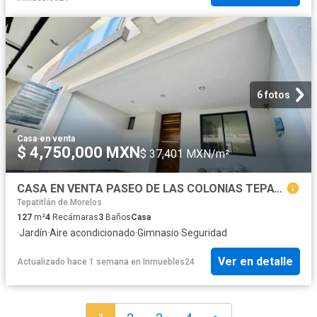
6 fotos
Casa
·
en venta
$ 4,750,000 MXN
$ 37,401 MXN/m²
CASA EN VENTA PASEO DE LAS COLONIAS TEPATITLAN
Tepatitlán de Morelos
127
m²
4
Recámaras
3
Baños
Casa
·
Jardín
·
Aire acondicionado
·
Gimnasio
·
Seguridad
Ver en detalle
Actualizado hace 1 semana
en
Inmuebles24