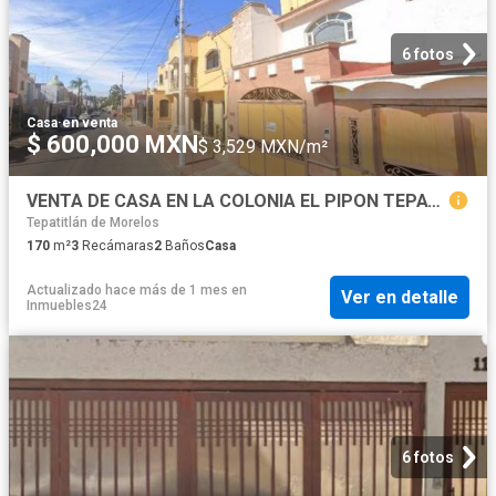
6 fotos
Casa
·
en venta
$ 600,000 MXN
$ 3,529 MXN/m²
VENTA DE CASA EN LA COLONIA EL PIPON TEPATITLAN DE MORELOS JALISCO
Tepatitlán de Morelos
170
m²
3
Recámaras
2
Baños
Casa
Actualizado hace más de 1 mes
en
Ver en detalle
Inmuebles24
6 fotos