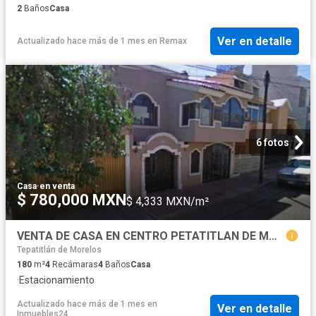
2
Baños
Casa
Ver en detalle
Actualizado hace más de 1 mes
en
Remax
6 fotos
Casa
·
en venta
$ 780,000 MXN
$ 4,333 MXN/m²
VENTA DE CASA EN CENTRO PETATITLAN DE MORELOS JALISCO
Tepatitlán de Morelos
180
m²
4
Recámaras
4
Baños
Casa
·
Estacionamiento
Actualizado hace más de 1 mes
en
Ver en detalle
Inmuebles24