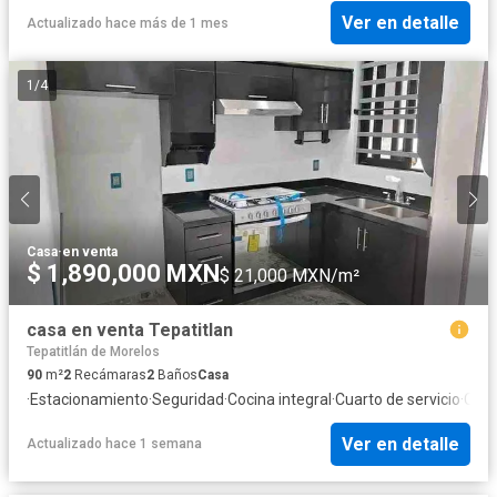
Ver en detalle
Actualizado hace más de 1 mes
1
/
4
Casa
·
en venta
$ 1,890,000 MXN
$ 21,000 MXN/m²
casa en venta Tepatitlan
Tepatitlán de Morelos
90
m²
2
Recámaras
2
Baños
Casa
·
Estacionamiento
·
Seguridad
·
Cocina integral
·
Cuarto de servicio
·
Coci
Ver en detalle
Actualizado hace 1 semana