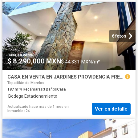
6 fotos
Casa
·
en venta
$ 8,290,000 MXN
$ 44,331 MXN/m²
CASA EN VENTA EN JARDINES PROVIDENCIA FRENTE AL GRAN CIBELES
Tepatitlán de Morelos
187
m²
4
Recámaras
3
Baños
Casa
·
Bodega
·
Estacionamiento
Actualizado hace más de 1 mes
en
Ver en detalle
Inmuebles24