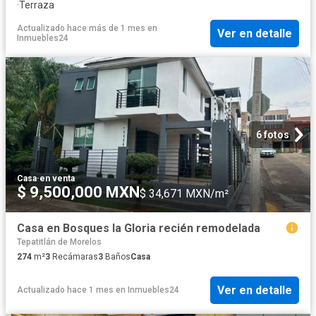
·
Terraza
Actualizado hace más de 1 mes
en
Ver en detalle
Inmuebles24
6 fotos
Casa
·
en venta
$ 9,500,000 MXN
$ 34,671 MXN/m²
Casa en Bosques la Gloria recién remodelada
Tepatitlán de Morelos
274
m²
3
Recámaras
3
Baños
Casa
Ver en detalle
Actualizado hace 1 mes
en
Inmuebles24