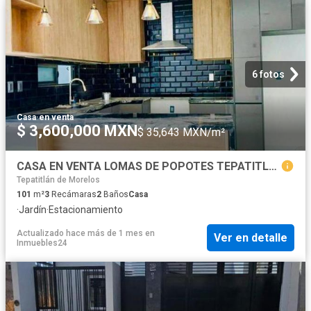
6 fotos
Casa
·
en venta
$ 3,600,000 MXN
$ 35,643 MXN/m²
CASA EN VENTA LOMAS DE POPOTES TEPATITLAN
Tepatitlán de Morelos
101
m²
3
Recámaras
2
Baños
Casa
·
Jardín
·
Estacionamiento
Actualizado hace más de 1 mes
en
Ver en detalle
Inmuebles24