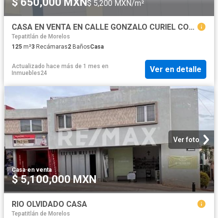
$ 650,000 MXN
$ 5,200 MXN/m²
CASA EN VENTA EN CALLE GONZALO CURIEL COLONIA EL PIPÓN C.P. 47650 TEPATITLAN DE MORELOS, JALISCO
Tepatitlán de Morelos
125
m²
3
Recámaras
2
Baños
Casa
Actualizado hace más de 1 mes
en
Ver en detalle
Inmuebles24
Ver foto
Casa
·
en venta
$ 5,100,000 MXN
RIO OLVIDADO CASA
Tepatitlán de Morelos