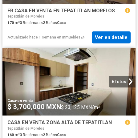
ER CASA EN VENTA EN TEPATITLAN MORELOS
Tepatitlán de Morelos
170
m²
3
Recámaras
2
Baños
Casa
Ver en detalle
Actualizado hace 1 semana
en
Inmuebles24
6 fotos
Casa
·
en venta
$ 3,700,000 MXN
$ 23,125 MXN/m²
CASA EN VENTA ZONA ALTA DE TEPATITLAN
Tepatitlán de Morelos
160
m²
3
Recámaras
2
Baños
Casa