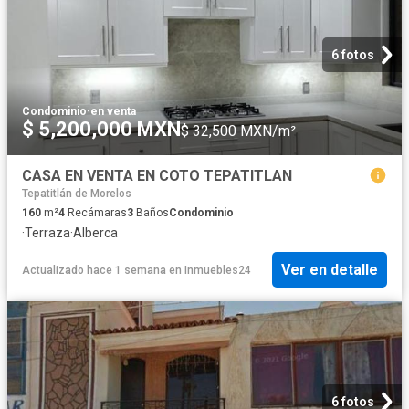
6 fotos
Condominio
·
en venta
$ 5,200,000 MXN
$ 32,500 MXN/m²
CASA EN VENTA EN COTO TEPATITLAN
Tepatitlán de Morelos
160
m²
4
Recámaras
3
Baños
Condominio
·
Terraza
·
Alberca
Ver en detalle
Actualizado hace 1 semana
en
Inmuebles24
6 fotos