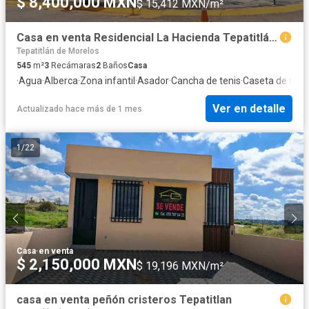
$ 8,400,000 MXN
$ 15,412 MXN/m²
Casa en venta Residencial La Hacienda Tepatitlán Jalisco
Tepatitlán de Morelos
545
m²
3
Recámaras
2
Baños
Casa
·
Agua
·
Alberca
·
Zona infantil
·
Asador
·
Cancha de tenis
·
Caseta de vigil
Ver en detalle
Actualizado hace más de 1 mes
1
/
22
Casa
·
en venta
$ 2,150,000 MXN
$ 19,196 MXN/m²
casa en venta peñón cristeros Tepatitlan