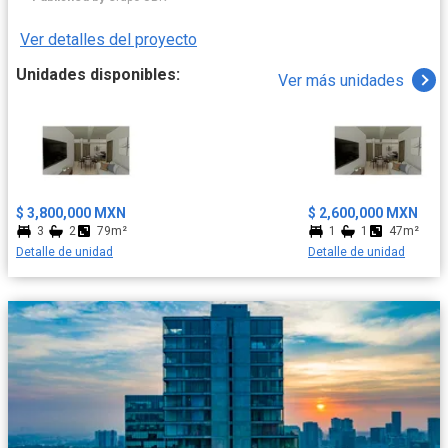
Polanco, Condesa o Santa Fe. Ideal para profesionales que
buscan optimizar su tiempo de traslado. Vivir aquí es tener a tu
Ver detalles del proyecto
disposición una amplia variedad de servicios: supermercados,
centros comerciales, parques y hospitales. Además, estarás
Unidades disponibles:
Ver más unidades
cerca del Foro Sol, el Palacio de los Deportes y la Ciudad
Deportiva, para disfrutar de eventos y entretenimiento a nivel
mundial.
$ 3,800,000 MXN
$ 2,600,000 MXN
3
2
79m²
1
1
47m²
Detalle de unidad
Detalle de unidad