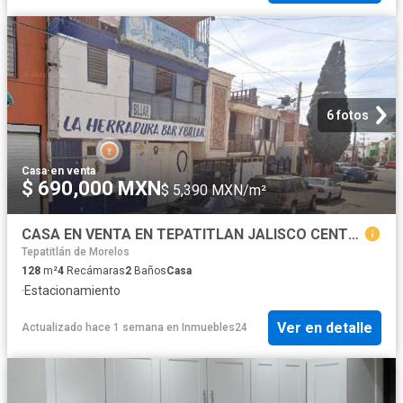
6 fotos
Casa
·
en venta
$ 690,000 MXN
$ 5,390 MXN/m²
CASA EN VENTA EN TEPATITLAN JALISCO CENTRO GONZALO CURIEL
Tepatitlán de Morelos
128
m²
4
Recámaras
2
Baños
Casa
·
Estacionamiento
Ver en detalle
Actualizado hace 1 semana
en
Inmuebles24