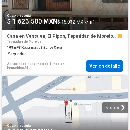
Casa
·
en venta
$ 1,623,500 MXN
$ 15,032 MXN/m²
Casa en Venta en, El Pipon, Tepatitlán de Morelos, Jalisco. CLL
Tepatitlán de Morelos
108
m²
3
Recámaras
2
Baños
Casa
·
Seguridad
Actualizado hace más de 1 mes
en
Ver en detalle
Inmuebles24
6 fotos
Casa
·
en venta