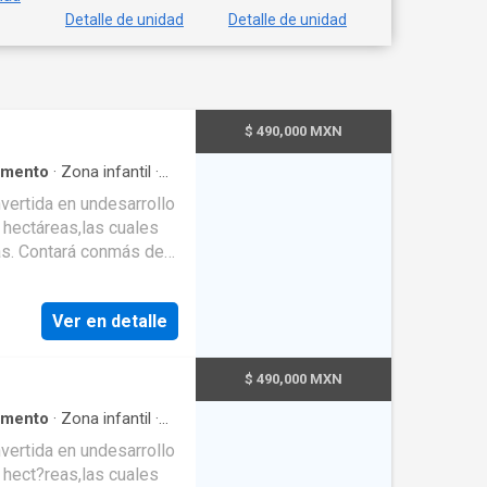
Detalle de unidad
Detalle de unidad
$ 490,000 MXN
amento
·
Zona infantil
·
ertida en undesarrollo
 hectáreas,las cuales
adas. Contará conmás de
, restaurante, Pet Park,
spacio conserva la
Ver en detalle
rt
n modelo de Propiedad
 que invertir con
$ 490,000 MXN
s de este modelo,
e un patrimonio
amento
·
Zona infantil
·
o de un activo
ertida en undesarrollo
te y estratégica.Una
 hect?reas,las cuales