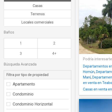
Casas
Terrenos
Locales comerciales
Baños
1
2
3
4+
Podría interesart
Búsqueda Avanzada
Departamentos en
Homún
,
Departame
Filtra por tipo de propiedad
Maní
,
Departament
en venta en Teab
Apartamento
Casas en venta en
Condominio
Condominio Horizontal