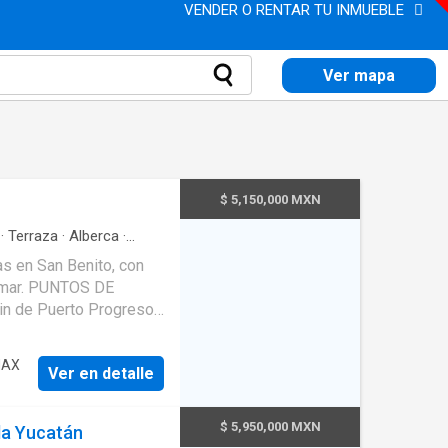
VENDER O RENTAR TU INMUEBLE
Ver mapa
$ 5,150,000 MXN
·
Terraza
·
Alberca
·
s en San Benito, con
l mar. PUNTOS DE
in de Puerto Progreso
Internacional de Mérida
ndependientes 2
MAX
Ver en detalle
ancia Sala comedor
stancias Balcón en
ge techado (2 autos)
$ 5,950,000 MXN
da Yucatán
a FORMAS DE PAGO: