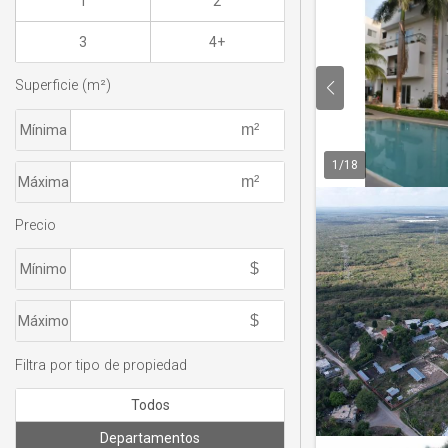
1
2
3
4+
Superficie (m²)
Mínima
1
/
18
Máxima
Precio
Mínimo
Máximo
Filtra por tipo de propiedad
Todos
Departamentos