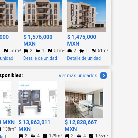
,000
$ 1,576,000
$ 1,475,000
MXN
MXN
1
51m²
2
1
51m²
2
1
51m²
 unidad
Detalle de unidad
Detalle de unidad
sponibles:
Ver más unidades
63 MXN
$ 13,863,011
$ 12,828,667
MXN
MXN
138m²
3
4
179m²
3
4
175m²
dad