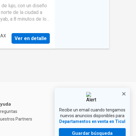
 PH COLLINS 65.01 m2
de lujo, con un diseño
, -Cocina con isla -sala
 norte de la ciudad a
itas -recámara con
yab, a 8 minutos de los
 -alberca ALTON 77.16m2
er y City 32, a menos
nidades: áreas verdes,
MAX
Ver en detalle
bar, roof top bar con
res, bodegas, recepción,
a visitas MODELOS DE 1
rior 87m2 total -
año de visitas -Recámara
mara -Área de servicios
 PH COLLINS 65.01 m2
, -Cocina con isla -sala
itas -recámara con
 -alberca ALTON 77.16m2
yuda
Recibe un email cuando tengamos
reguntas
nuevos anuncios disponibles para
uestros Partners
Departamentos en venta en Ticul
Guardar búsqueda