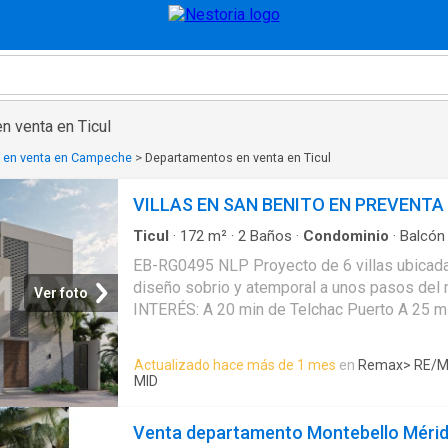
n venta en Ticul
 en venta en Campeche
>
Departamentos en venta en Ticul
VILLAS EN SAN BENITO EN PREVENTA
Ticul
·
172
m²
·
2
Baños
·
Condominio
·
Balcón
Estacionamiento
·
Bodega
EB-RG0495 NLP Proyecto de 6 villas ubicada
diseño sobrio y atemporal a unos pasos de
Ver foto
INTERÉS: A 20 min de Telchac Puerto A 25 m
A 40 min de Mérida A 65 min del Aeropuerto 
CARACTERÍSTICAS: 2 recámaras con baños i
Actualizado hace más de 1 mes
en
Remax
> RE/
medios baños Cocina con desayunador y est
MID
Rooftop Acceso directo a la playa Amplias e
habitación principal Jacuzzi Área social Gara
Venta departamento Montebello Méri
Clóset de lavado / bodega Terraza Alberc