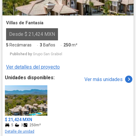
Villas de Fantasía
Desde $ 21,424 MXN
5
Recámaras
3
Baños
250
m²
·
·
Published by
Grupo San Grabiel
Ver detalles del proyecto
Unidades disponibles:
Ver más unidades
$ 21,424 MXN
5
3
250m²
Detalle de unidad