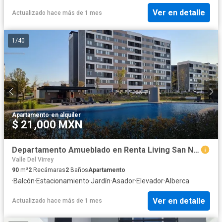
Ver en detalle
Actualizado hace más de 1 mes
1
/
40
Apartamento
·
en alquiler
$ 21,000 MXN
Departamento Amueblado en Renta Living San Nicolás
Valle Del Virrey
90
m²
2
Recámaras
2
Baños
Apartamento
·
Balcón
·
Estacionamiento
·
Jardín
·
Asador
·
Elevador
·
Alberca
Ver en detalle
Actualizado hace más de 1 mes