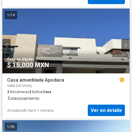
1
/
14
Casa
·
en alquiler
$ 15,000 MXN
Casa amueblada Apodaca
Valle Del Virrey
3
Recámaras
2
Baños
Casa
·
Estacionamiento
Ver en detalle
Actualizado hace 1 semana
1
/
36