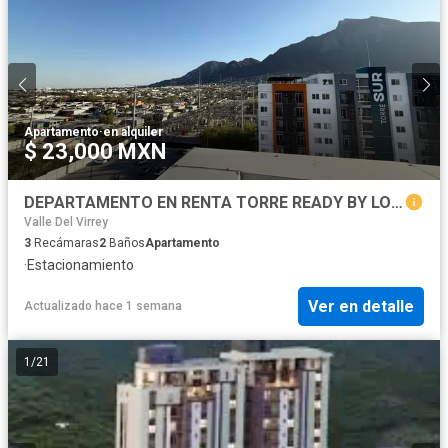
Apartamento
·
en alquiler
$ 23,000 MXN
DEPARTAMENTO EN RENTA TORRE READY BY LOMA
Valle Del Virrey
3
Recámaras
2
Baños
Apartamento
·
Estacionamiento
Ver en detalle
Actualizado hace 1 semana
1
/
21