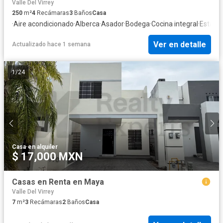
Valle Del Virrey
250
m²
4
Recámaras
3
Baños
Casa
·
Aire acondicionado
·
Alberca
·
Asador
·
Bodega
·
Cocina integral
·
Estaci
Ver en detalle
Actualizado hace 1 semana
1
/
24
Casa
·
en alquiler
$ 17,000 MXN
Casas en Renta en Maya
Valle Del Virrey
7
m²
3
Recámaras
2
Baños
Casa