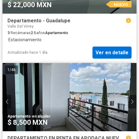
$ 22,000 MXN
NUEVO
Departamento - Guadalupe
Valle Del Virrey
3
Recámaras
2
Baños
Apartamento
·
Estacionamiento
Ver en detalle
Actualizado hace 1 día
1
/
46
Apartamento
·
en alquiler
$ 8,500 MXN
DEPARTAMENTO EN RENTA EN APODACA NUEVO LEON, ZONA VALLE DE SAN MIGUEL, SEC II, PRIVADA, EQUIPADO BASICO, ACCESO AUTOMAT CONTROLADO, RECIEN REMODELADO