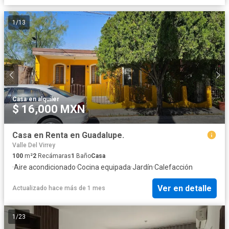
1
/
13
Casa
·
en alquiler
$ 16,000 MXN
Casa en Renta en Guadalupe.
Valle Del Virrey
100
m²
2
Recámaras
1
Baño
Casa
·
Aire acondicionado
·
Cocina equipada
·
Jardín
·
Calefacción
Ver en detalle
Actualizado hace más de 1 mes
1
/
23