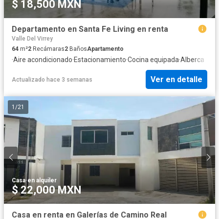
$ 18,500 MXN
Departamento en Santa Fe Living en renta
Valle Del Virrey
64
m²
2
Recámaras
2
Baños
Apartamento
·
Aire acondicionado
·
Estacionamiento
·
Cocina equipada
·
Alberca
Ver en detalle
Actualizado hace 3 semanas
1
/
21
Casa
·
en alquiler
$ 22,000 MXN
Casa en renta en Galerías de Camino Real