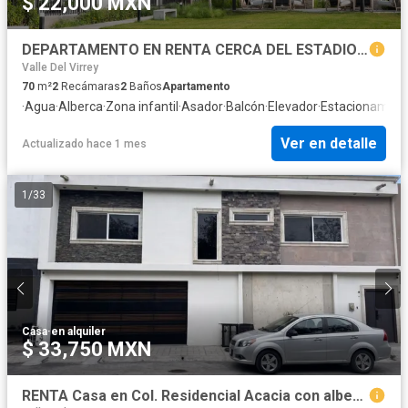
$ 22,000 MXN
DEPARTAMENTO EN RENTA CERCA DEL ESTADIO DE RAYADOS
Valle Del Virrey
70
m²
2
Recámaras
2
Baños
Apartamento
·
Agua
·
Alberca
·
Zona infantil
·
Asador
·
Balcón
·
Elevador
·
Estacionamien
Ver en detalle
Actualizado hace 1 mes
1
/
33
Casa
·
en alquiler
$ 33,750 MXN
RENTA Casa en Col. Residencial Acacia con alberca privada, Guadalupe, N.L.