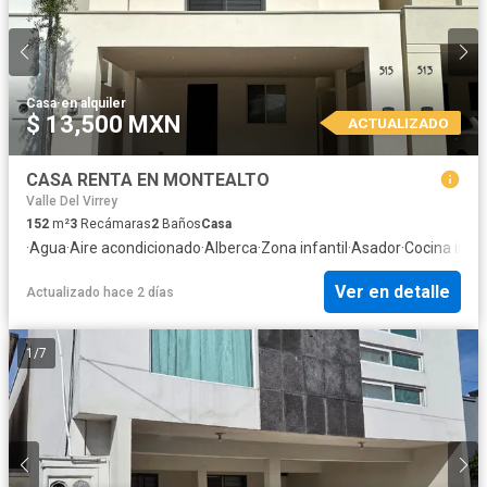
Casa
·
en alquiler
$ 13,500 MXN
ACTUALIZADO
CASA RENTA EN MONTEALTO
Valle Del Virrey
152
m²
3
Recámaras
2
Baños
Casa
·
Agua
·
Aire acondicionado
·
Alberca
·
Zona infantil
·
Asador
·
Cocina integ
Ver en detalle
Actualizado hace 2 días
1
/
7