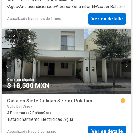
70
m²
1
Recámara
2
Baños
Apartamento
·
Agua
·
Aire acondicionado
·
Alberca
·
Zona infantil
·
Asador
·
Balcón
·
Case
Ver en detalle
Actualizado hace más de 1 mes
1
/
15
Casa
·
en alquiler
$ 18,500 MXN
Casa en Siete Colinas Sector Palatino
Valle Del Virrey
3
Recámaras
2
Baños
Casa
·
Estacionamiento
·
Electricidad
·
Agua
Ver en detalle
Actualizado hace 2 semanas