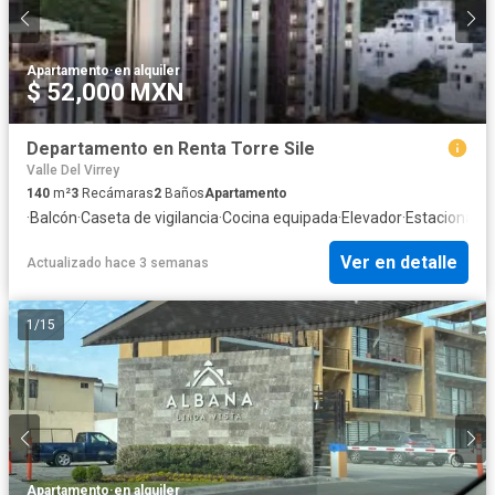
Apartamento
·
en alquiler
$ 52,000 MXN
Departamento en Renta Torre Sile
Valle Del Virrey
140
m²
3
Recámaras
2
Baños
Apartamento
·
Balcón
·
Caseta de vigilancia
·
Cocina equipada
·
Elevador
·
Estacionami
Ver en detalle
Actualizado hace 3 semanas
1
/
15
Apartamento
·
en alquiler