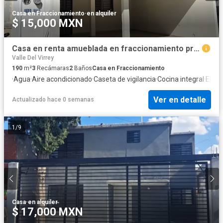
Casa en Fraccionamiento
·
en alquiler
$ 15,000 MXN
Casa en renta amueblada en fraccionamiento privado, cerca del aeropuerto
Valle Del Virrey
190
m²
3
Recámaras
2
Baños
Casa en Fraccionamiento
·
Agua
·
Aire acondicionado
·
Caseta de vigilancia
·
Cocina integral
·
Elect
Ver en detalle
Actualizado hace 0 semanas
1
/
9
Casa
·
en alquiler
$ 17,000 MXN