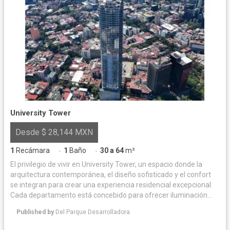
University Tower
Desde $ 28,144 MXN
1
Recámara
1
Baño
30 a 64
m²
·
·
El privilegio de vivir en University Tower, un espacio donde la
arquitectura contemporánea, el diseño sofisticado y el confort
se integran para crear una experiencia residencial excepcional.
Cada departamento está concebido para ofrecer iluminación
natural y acabados de alta calidad, logrando un equilibrio
Published by
Del Parque Desarrolladora
perfecto entre elegancia y funcionalidad. Las amenidades han
sido diseñadas para complementar un estilo de vida exclusivo,