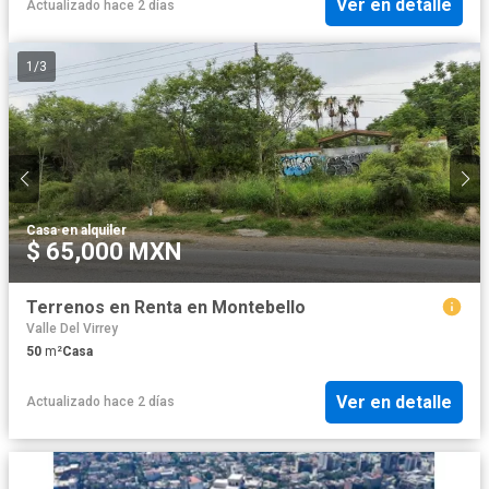
Ver en detalle
Actualizado hace 2 días
1
/
3
Casa
·
en alquiler
$ 65,000 MXN
Terrenos en Renta en Montebello
Valle Del Virrey
50
m²
Casa
Ver en detalle
Actualizado hace 2 días