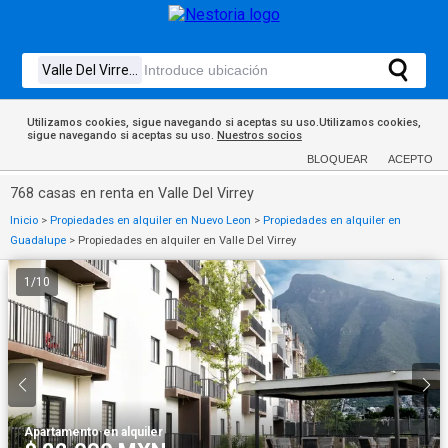
Utilizamos cookies, sigue navegando si aceptas su uso.Utilizamos cookies,
sigue navegando si aceptas su uso.
Nuestros socios
BLOQUEAR
ACEPTO
768 casas en renta en Valle Del Virrey
Inicio
>
Propiedades en alquiler en Nuevo Leon
>
Propiedades en alquiler en
Guadalupe
>
Propiedades en alquiler en Valle Del Virrey
1
/
10
Apartamento
·
en alquiler