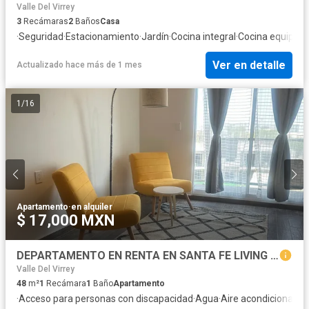
Valle Del Virrey
3
Recámaras
2
Baños
Casa
·
Seguridad
·
Estacionamiento
·
Jardín
·
Cocina integral
·
Cocina equipad
Ver en detalle
Actualizado hace más de 1 mes
1
/
16
Apartamento
·
en alquiler
$ 17,000 MXN
DEPARTAMENTO EN RENTA EN SANTA FE LIVING SAN NICOLAS DE LOS GARZA APODACA
Valle Del Virrey
48
m²
1
Recámara
1
Baño
Apartamento
·
Acceso para personas con discapacidad
·
Agua
·
Aire acondicionado
·