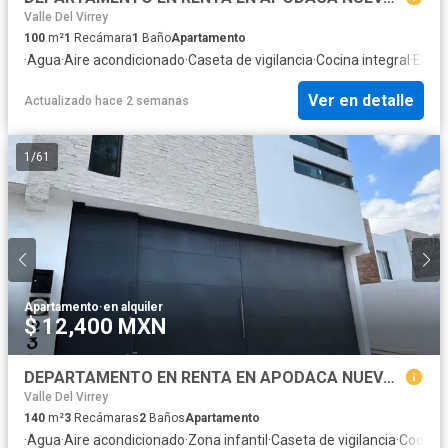
Valle Del Virrey
100
m²
1
Recámara
1
Baño
Apartamento
·
Agua
·
Aire acondicionado
·
Caseta de vigilancia
·
Cocina integral
·
Elect
Ver en detalle
Actualizado hace 2 semanas
1
/
61
Apartamento
·
en alquiler
$ 12,400 MXN
DEPARTAMENTO EN RENTA EN APODACA NUEVO LEON, ZONA VALLE DE SAN MIGUEL, SEC II, PRIVADA, EQUIPADO BASICO, ACCESO AUTOMAT CONTROLADO, RECIEN REMODELADO
Valle Del Virrey
140
m²
3
Recámaras
2
Baños
Apartamento
·
Agua
·
Aire acondicionado
·
Zona infantil
·
Caseta de vigilancia
·
Cocina 