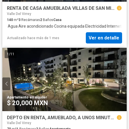
RENTA DE CASA AMUEBLADA VILLAS DE SAN MIGUEL , GUADALUPE NL
Valle Del Virrey
140
m²
3
Recámaras
2
Baños
Casa
·
Agua
·
Aire acondicionado
·
Cocina equipada
·
Electricidad
·
Internet
·
Rec
Ver en detalle
Actualizado hace más de 1 mes
1
/
11
Apartamento
·
en alquiler
$ 20,000 MXN
DEPTO EN RENTA, AMUEBLADO, A UNOS MINUTOS DEL ESTADIO DE RAYADOS
Valle Del Virrey