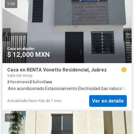
1
/
20
Casa
·
en alquiler
$ 12,000 MXN
Casa en RENTA Vonetto Residencial, Juárez
Valle Del Virrey
2
Recámaras
2
Baños
Casa
·
Aire acondicionado
·
Estacionamiento
·
Electricidad
·
Gas natural
·
Segu
Ver en detalle
Actualizado hace más de 1 mes
1
/
37