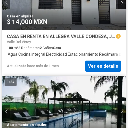
Casa
·
en alquiler
$ 14,000 MXN
CASA EN RENTA EN ALLEGRA VALLE CONDESA, JUAREZ, NUEVO LEON
Valle Del Virrey
100
m²
3
Recámaras
2
Baños
Casa
·
Agua
·
Cocina integral
·
Electricidad
·
Estacionamiento
·
Recámara con c
Ver en detalle
Actualizado hace más de 1 mes
1
/
34
Apartamento
·
en alquiler