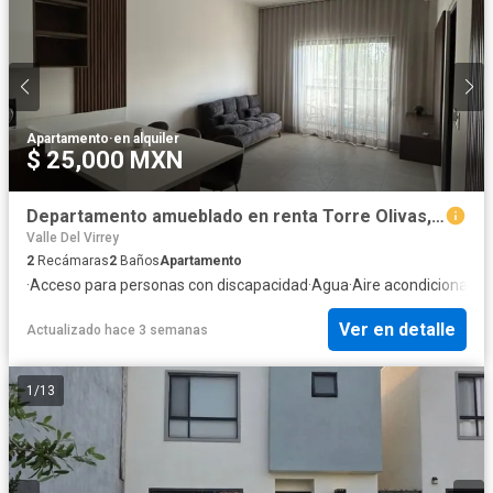
Apartamento
·
en alquiler
$ 25,000 MXN
Departamento amueblado en renta Torre Olivas, Guadalupe, Monterrey, Estadio BBVA Rayados, Metro, Ave rapidas
Valle Del Virrey
2
Recámaras
2
Baños
Apartamento
·
Acceso para personas con discapacidad
·
Agua
·
Aire acondicionado
·
Ver en detalle
Actualizado hace 3 semanas
1
/
13