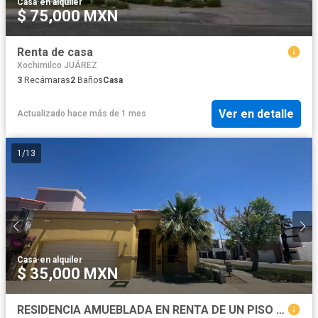
Casa
·
en alquiler
$ 75,000 MXN
Renta de casa
Xochimilco JUÁREZ
3
Recámaras
2
Baños
Casa
Ver en detalle
Actualizado hace más de 1 mes
1
/
13
Casa
·
en alquiler
$ 35,000 MXN
RESIDENCIA AMUEBLADA EN RENTA DE UN PISO EN FRACCIONAMIENTO ANDALUZ