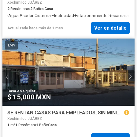
Xochimilco JUÁREZ
2
Recámaras
2
Baños
Casa
·
Agua
·
Asador
·
Cisterna
·
Electricidad
·
Estacionamiento
·
Recámara con 
Ver en detalle
Actualizado hace más de 1 mes
1
/
49
Casa
·
en alquiler
$ 15,000 MXN
SE RENTAN CASAS PARA EMPLEADOS, SIN MINIMO DE TIEMPO , ATENCION EMPRESAS
Xochimilco JUÁREZ
1
m²
1
Recámara
1
Baño
Casa