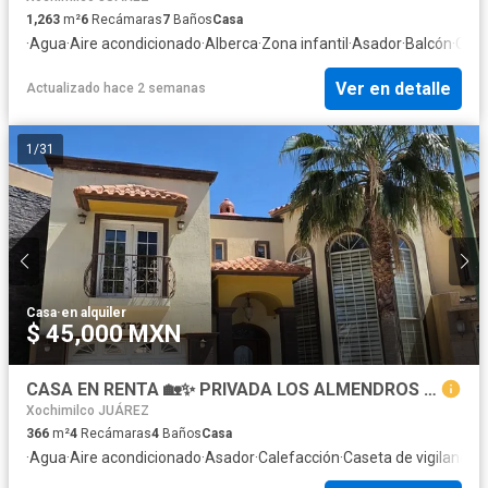
1,263
m²
6
Recámaras
7
Baños
Casa
·
Agua
·
Aire acondicionado
·
Alberca
·
Zona infantil
·
Asador
·
Balcón
·
Cale
Ver en detalle
Actualizado hace 2 semanas
1
/
31
Casa
·
en alquiler
$ 45,000 MXN
CASA EN RENTA 🏡✨ PRIVADA LOS ALMENDROS | 5 RECÁMARAS | SÓTANO, CHIMENEA Y ACABADOS DE LUJO
Xochimilco JUÁREZ
366
m²
4
Recámaras
4
Baños
Casa
·
Agua
·
Aire acondicionado
·
Asador
·
Calefacción
·
Caseta de vigilancia
·