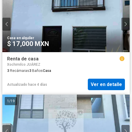
Casa
·
en alquiler
$ 17,000 MXN
Renta de casa
Xochimilco JUÁREZ
3
Recámaras
3
Baños
Casa
Ver en detalle
Actualizado hace 4 días
1
/
19