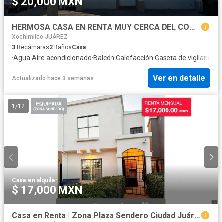
$ 20,000 MXN
HERMOSA CASA EN RENTA MUY CERCA DEL CONSULADO
Xochimilco JUÁREZ
3
Recámaras
2
Baños
Casa
·
Agua
·
Aire acondicionado
·
Balcón
·
Calefacción
·
Caseta de vigilancia
·
C
Ver en detalle
Actualizado hace 3 semanas
1
/
12
Casa
·
en alquiler
$ 17,000 MXN
Casa en Renta | Zona Plaza Sendero Ciudad Juárez