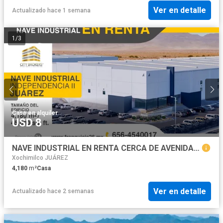
Ver en detalle
Actualizado hace 1 semana
1
/
3
Casa
·
en alquiler
USD 8
NAVE INDUSTRIAL EN RENTA CERCA DE AVENIDA PRINCIPAL
Xochimilco JUÁREZ
4,180
m²
Casa
Ver en detalle
Actualizado hace 2 semanas