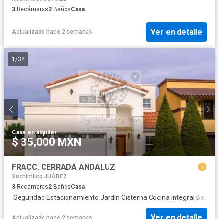
3
Recámaras
2
Baños
Casa
Ver en detalle
Actualizado hace 2 semanas
1
/
32
Casa
·
en alquiler
$ 35,000 MXN
FRACC. CERRADA ANDALUZ
Xochimilco JUÁREZ
3
Recámaras
2
Baños
Casa
·
Seguridad
·
Estacionamiento
·
Jardín
·
Cisterna
·
Cocina integral
·
Balcón
·
Ver en detalle
Actualizado hace 2 semanas