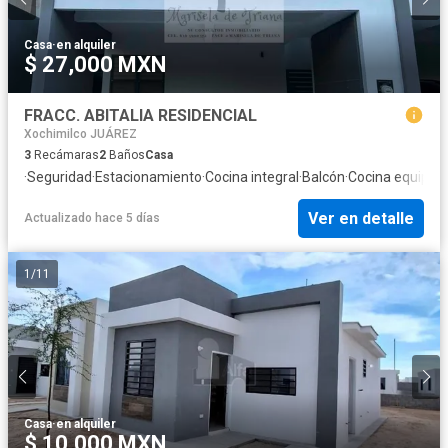
Casa
·
en alquiler
$ 27,000 MXN
FRACC. ABITALIA RESIDENCIAL
Xochimilco JUÁREZ
3
Recámaras
2
Baños
Casa
·
Seguridad
·
Estacionamiento
·
Cocina integral
·
Balcón
·
Cocina equipad
Ver en detalle
Actualizado hace 5 días
1
/
11
Casa
·
en alquiler
$ 10,000 MXN