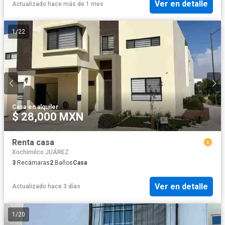
Ver en detalle
Actualizado hace más de 1 mes
1
/
22
Casa
·
en alquiler
$ 28,000 MXN
Renta casa
Xochimilco JUÁREZ
3
Recámaras
2
Baños
Casa
Ver en detalle
Actualizado hace 3 días
1
/
20