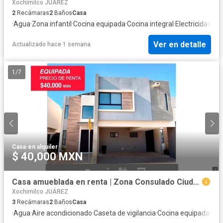
Xochimilco JUÁREZ
2
Recámaras
2
Baños
Casa
·
Agua
·
Zona infantil
·
Cocina equipada
·
Cocina integral
·
Electricidad
·
Es
Ver en detalle
Actualizado hace 1 semana
1
/
7
Casa
·
en alquiler
$ 40,000 MXN
Casa amueblada en renta | Zona Consulado Ciudad Juárez
Xochimilco JUÁREZ
3
Recámaras
2
Baños
Casa
·
Agua
·
Aire acondicionado
·
Caseta de vigilancia
·
Cocina equipada
·
Coc