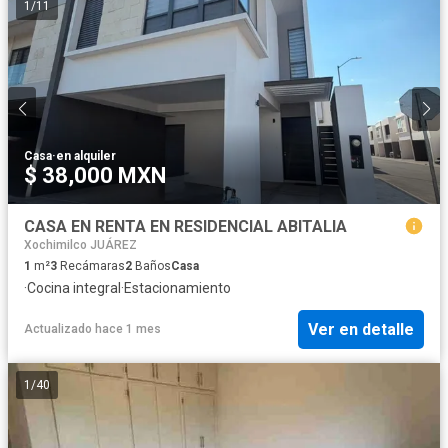
1
/
11
Casa
·
en alquiler
$ 38,000 MXN
CASA EN RENTA EN RESIDENCIAL ABITALIA
Xochimilco JUÁREZ
1
m²
3
Recámaras
2
Baños
Casa
·
Cocina integral
·
Estacionamiento
Ver en detalle
Actualizado hace 1 mes
1
/
40