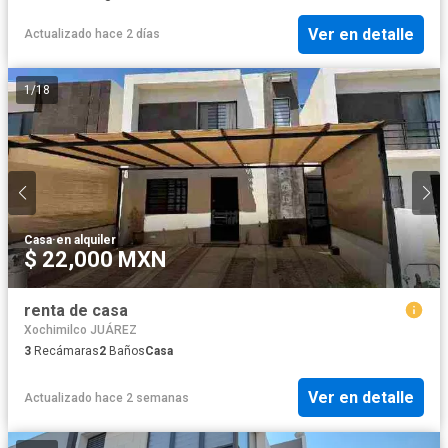
Ver en detalle
Actualizado hace 2 días
1
/
18
Casa
·
en alquiler
$ 22,000 MXN
renta de casa
Xochimilco JUÁREZ
3
Recámaras
2
Baños
Casa
Ver en detalle
Actualizado hace 2 semanas