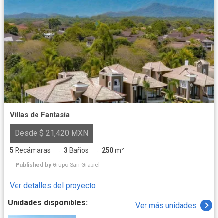
Villas de Fantasía
Desde $ 21,420 MXN
5
Recámaras
3
Baños
250
m²
·
·
Published by
Grupo San Grabiel
Ver detalles del proyecto
Unidades disponibles:
Ver más unidades