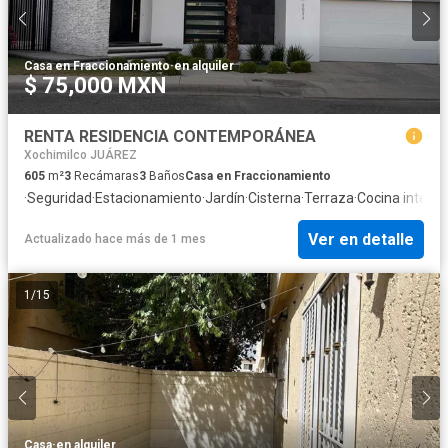
Casa en Fraccionamiento
·
en alquiler
$ 75,000 MXN
RENTA RESIDENCIA CONTEMPORÁNEA
Xochimilco JUÁREZ
605
m²
3
Recámaras
3
Baños
Casa en Fraccionamiento
·
Seguridad
·
Estacionamiento
·
Jardín
·
Cisterna
·
Terraza
·
Cocina integra
Ver en detalle
Actualizado hace más de 1 mes
1
/
15
Casa
·
en alquiler