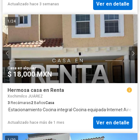
Ver en detalle
Actualizado hace 3 semanas
1
/
24
Casa
·
en alquiler
$ 18,000 MXN
Hermosa casa en Renta
Xochimilco JUÁREZ
3
Recámaras
2
Baños
Casa
·
Estacionamiento
·
Cocina integral
·
Cocina equipada
·
Internet
·
Aire ac
Ver en detalle
Actualizado hace más de 1 mes