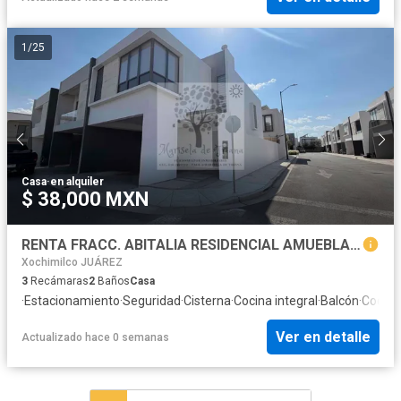
1
/
25
Casa
·
en alquiler
$ 38,000 MXN
RENTA FRACC. ABITALIA RESIDENCIAL AMUEBLADA CON PANELES SOLARES
Xochimilco JUÁREZ
3
Recámaras
2
Baños
Casa
·
Estacionamiento
·
Seguridad
·
Cisterna
·
Cocina integral
·
Balcón
·
Cocina
Ver en detalle
Actualizado hace 0 semanas