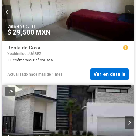
Casa
·
en alquiler
$ 29,500 MXN
Renta de Casa
Xochimilco JUÁREZ
3
Recámaras
2
Baños
Casa
Ver en detalle
Actualizado hace más de 1 mes
1
/
6