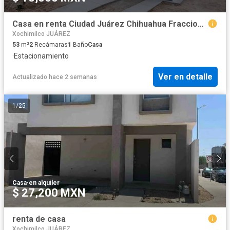
Casa en renta Ciudad Juárez Chihuahua Fraccionamiento Vilanova Residencial.
Xochimilco JUÁREZ
53
m²
2
Recámaras
1
Baño
Casa
·
Estacionamiento
Ver en detalle
Actualizado hace 2 semanas
1
/
25
Casa
·
en alquiler
$ 27,200 MXN
renta de casa
Xochimilco JUÁREZ