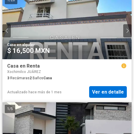
1
/
20
Casa
·
en alquiler
$ 16,500 MXN
Casa en Renta
Xochimilco JUÁREZ
3
Recámaras
2
Baños
Casa
Ver en detalle
Actualizado hace más de 1 mes
1
/
5