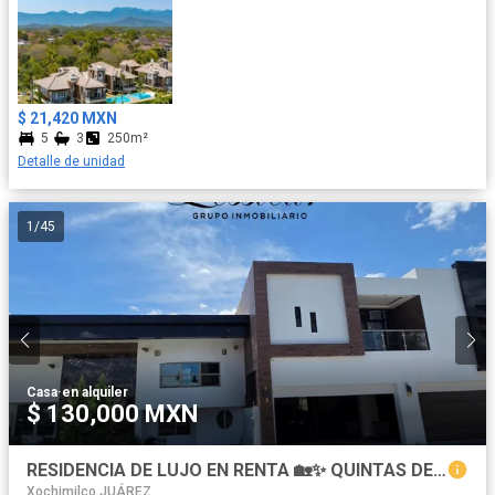
$ 21,420 MXN
5
3
250m²
Detalle de unidad
1
/
45
Casa
·
en alquiler
$ 130,000 MXN
RESIDENCIA DE LUJO EN RENTA 🏡✨ QUINTAS DEL SOLAR | ALBERCA TECHADA | 6 RECÁMARAS | 1,263 m² DE CONSTRUCCIÓN
Xochimilco JUÁREZ