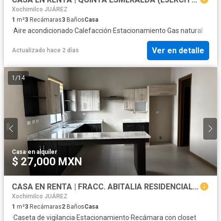
Xochimilco JUÁREZ
1
m²
3
Recámaras
3
Baños
Casa
·
Aire acondicionado
·
Calefacción
·
Estacionamiento
·
Gas natural
Ver en detalle
Actualizado hace 2 días
1
/
14
Casa
·
en alquiler
$ 27,000 MXN
CASA EN RENTA | FRACC. ABITALIA RESIDENCIAL (CAMPOS ELÍSEOS)
Xochimilco JUÁREZ
1
m²
3
Recámaras
2
Baños
Casa
·
Caseta de vigilancia
·
Estacionamiento
·
Recámara con closet