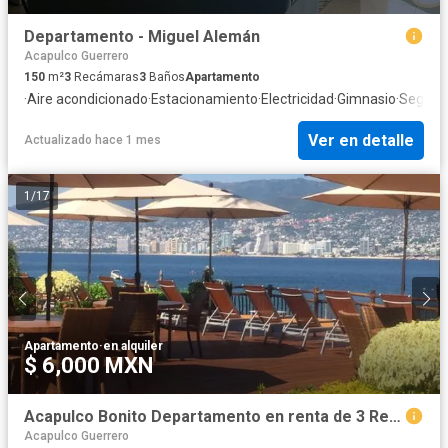
Departamento - Miguel Alemán
Acapulco Guerrero
150
m²
3
Recámaras
3
Baños
Apartamento
·
Aire acondicionado
·
Estacionamiento
·
Electricidad
·
Gimnasio
·
Seguri
Ver en detalle
Actualizado hace 1 mes
1
/
17
Apartamento
·
en alquiler
$ 6,000 MXN
Acapulco Bonito Departamento en renta de 3 Recamaras
Acapulco Guerrero