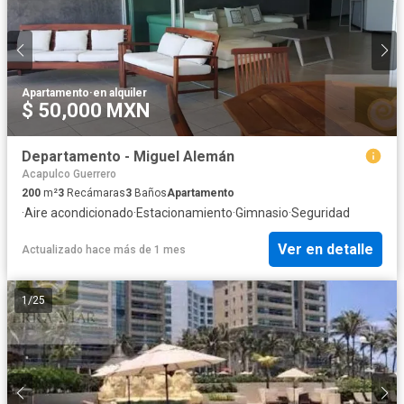
Apartamento
·
en alquiler
$ 50,000 MXN
Departamento - Miguel Alemán
Acapulco Guerrero
200
m²
3
Recámaras
3
Baños
Apartamento
·
Aire acondicionado
·
Estacionamiento
·
Gimnasio
·
Seguridad
Ver en detalle
Actualizado hace más de 1 mes
1
/
25