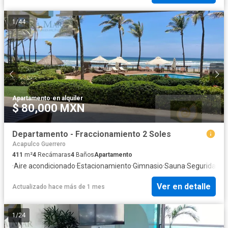
1
/
44
Apartamento
·
en alquiler
$ 80,000 MXN
Departamento - Fraccionamiento 2 Soles
Acapulco Guerrero
411
m²
4
Recámaras
4
Baños
Apartamento
·
Aire acondicionado
·
Estacionamiento
·
Gimnasio
·
Sauna
·
Seguridad
Ver en detalle
Actualizado hace más de 1 mes
1
/
24