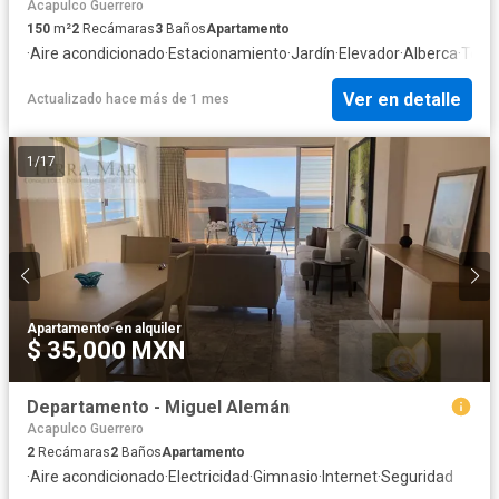
Acapulco Guerrero
150
m²
2
Recámaras
3
Baños
Apartamento
·
Aire acondicionado
·
Estacionamiento
·
Jardín
·
Elevador
·
Alberca
·
Terr
Ver en detalle
Actualizado hace más de 1 mes
1
/
17
Apartamento
·
en alquiler
$ 35,000 MXN
Departamento - Miguel Alemán
Acapulco Guerrero
2
Recámaras
2
Baños
Apartamento
·
Aire acondicionado
·
Electricidad
·
Gimnasio
·
Internet
·
Seguridad