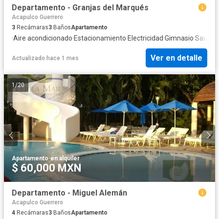
Departamento - Granjas del Marqués
Acapulco Guerrero
3
Recámaras
3
Baños
Apartamento
·
Aire acondicionado
·
Estacionamiento
·
Electricidad
·
Gimnasio
·
Sauna
·
Ver en detalle
Actualizado hace 1 mes
1
/
20
Apartamento
·
en alquiler
$ 60,000 MXN
Departamento - Miguel Alemán
Acapulco Guerrero
4
Recámaras
3
Baños
Apartamento