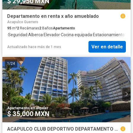
$ 29,950 MXN
Departamento en renta x año amueblado
Acapulco Guerrero
95
m²
2
Recámaras
2
Baños
Apartamento
·
Seguridad
·
Alberca
·
Elevador
·
Cocina equipada
·
Estacionamiento
·
Ter
Ver en detalle
Actualizado hace más de 1 mes
1
/
24
Apartamento
·
en alquiler
$ 35,000 MXN
ACAPULCO CLUB DEPORTIVO DEPARTAMENTO RENTA VISTA Y ACCESO A PLAYA