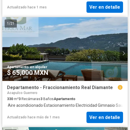
Ver en detalle
Actualizado hace 1 mes
1
/
21
Apartamento
·
en alquiler
$ 65,000 MXN
Departamento - Fraccionamiento Real Diamante
Acapulco Guerrero
330
m²
3
Recámaras
3
Baños
Apartamento
·
Aire acondicionado
·
Estacionamiento
·
Electricidad
·
Gimnasio
·
Sauna
·
Ver en detalle
Actualizado hace más de 1 mes