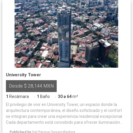
University Tower
Desde $ 28,144 MXN
1
Recámara
1
Baño
30 a 64
m²
·
·
El privilegio de vivir en University Tower, un espacio donde la
arquitectura contemporánea, el diseño sofisticado y el confort
se integran para crear una experiencia residencial excepcional.
Cada departamento está concebido para ofrecer iluminación
natural y acabados de alta calidad, logrando un equilibrio
Published by
Del Parque Desarrolladora