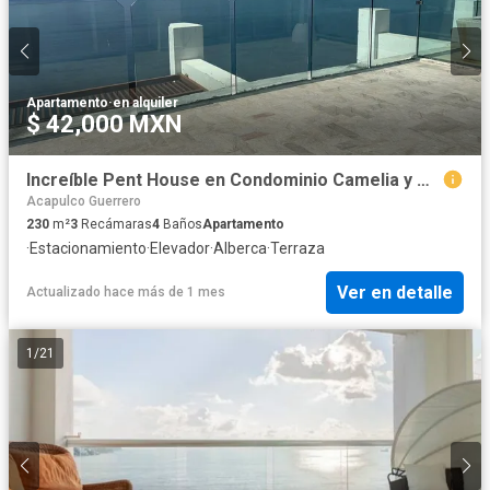
Apartamento
·
en alquiler
$ 42,000 MXN
Increíble Pent House en Condominio Camelia y Magnolia
Acapulco Guerrero
230
m²
3
Recámaras
4
Baños
Apartamento
·
Estacionamiento
·
Elevador
·
Alberca
·
Terraza
Ver en detalle
Actualizado hace más de 1 mes
1
/
21