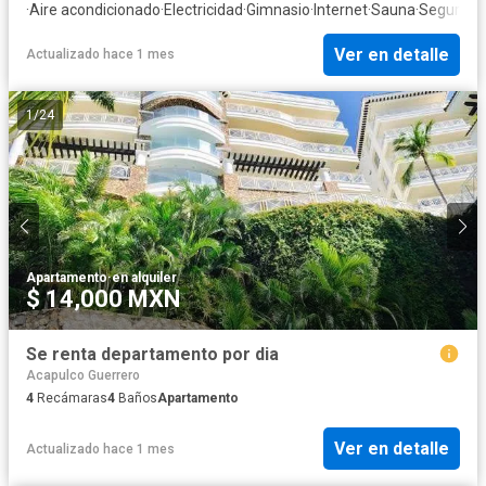
·
Aire acondicionado
·
Electricidad
·
Gimnasio
·
Internet
·
Sauna
·
Segurida
Ver en detalle
Actualizado hace 1 mes
1
/
24
Apartamento
·
en alquiler
$ 14,000 MXN
Se renta departamento por dia
Acapulco Guerrero
4
Recámaras
4
Baños
Apartamento
Ver en detalle
Actualizado hace 1 mes