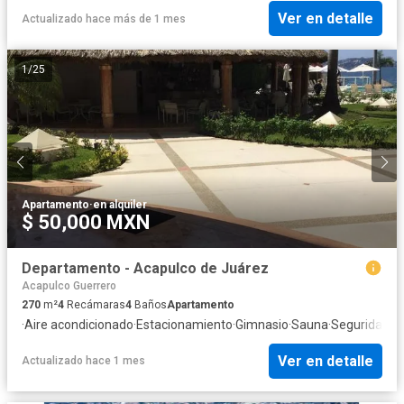
Ver en detalle
Actualizado hace más de 1 mes
1
/
25
Apartamento
·
en alquiler
$ 50,000 MXN
Departamento - Acapulco de Juárez
Acapulco Guerrero
270
m²
4
Recámaras
4
Baños
Apartamento
·
Aire acondicionado
·
Estacionamiento
·
Gimnasio
·
Sauna
·
Seguridad
Ver en detalle
Actualizado hace 1 mes