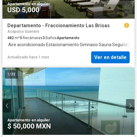
Apartamento
·
en alquiler
USD 5,000
Departamento - Fraccionamiento Las Brisas
Acapulco Guerrero
482
m²
3
Recámaras
3
Baños
Apartamento
·
Aire acondicionado
·
Estacionamiento
·
Gimnasio
·
Sauna
·
Seguridad
Ver en detalle
Actualizado hace 1 mes
1
/
33
Apartamento
·
en alquiler
$ 50,000 MXN