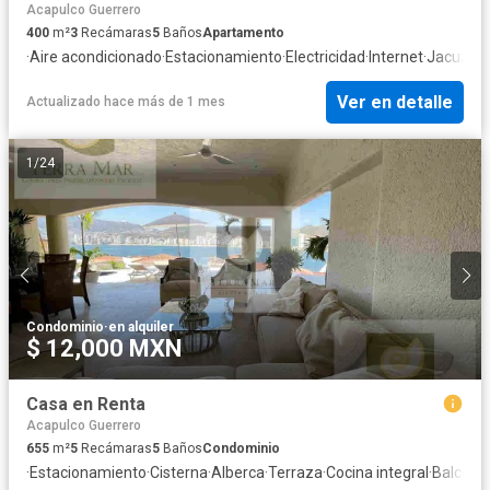
Acapulco Guerrero
400
m²
3
Recámaras
5
Baños
Apartamento
·
Aire acondicionado
·
Estacionamiento
·
Electricidad
·
Internet
·
Jacuzzi
·
Ver en detalle
Actualizado hace más de 1 mes
1
/
24
Condominio
·
en alquiler
$ 12,000 MXN
Casa en Renta
Acapulco Guerrero
655
m²
5
Recámaras
5
Baños
Condominio
·
Estacionamiento
·
Cisterna
·
Alberca
·
Terraza
·
Cocina integral
·
Balcón
·
C