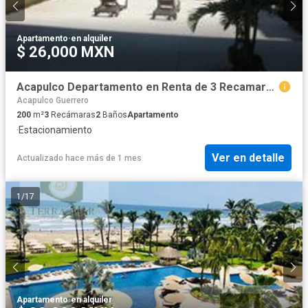
Apartamento
·
en alquiler
$ 26,000 MXN
Acapulco Departamento en Renta de 3 Recamaras
Acapulco Guerrero
200
m²
3
Recámaras
2
Baños
Apartamento
·
Estacionamiento
Ver en detalle
Actualizado hace más de 1 mes
1
/
17
Apartamento
·
en alquiler