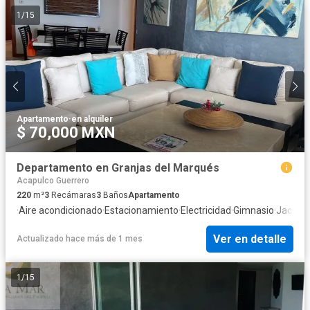
1
/
15
Apartamento
·
en alquiler
$ 70,000 MXN
Departamento en Granjas del Marqués
Acapulco Guerrero
220
m²
3
Recámaras
3
Baños
Apartamento
·
Aire acondicionado
·
Estacionamiento
·
Electricidad
·
Gimnasio
·
Jacuzz
Ver en detalle
Actualizado hace más de 1 mes
1
/
15