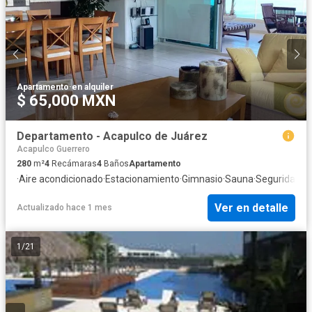
Apartamento
·
en alquiler
$ 65,000 MXN
Departamento - Acapulco de Juárez
Acapulco Guerrero
280
m²
4
Recámaras
4
Baños
Apartamento
·
Aire acondicionado
·
Estacionamiento
·
Gimnasio
·
Sauna
·
Seguridad
Ver en detalle
Actualizado hace 1 mes
1
/
21