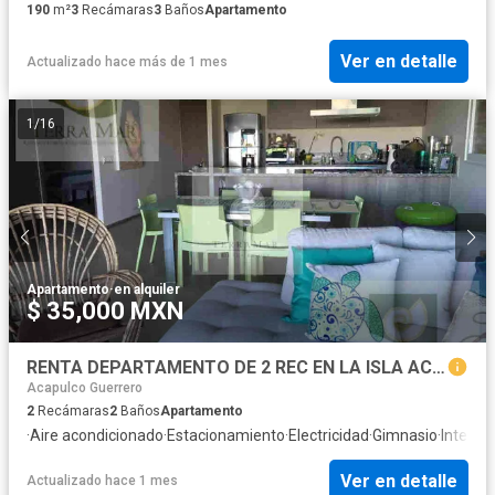
190
m²
3
Recámaras
3
Baños
Apartamento
Ver en detalle
Actualizado hace más de 1 mes
1
/
16
Apartamento
·
en alquiler
$ 35,000 MXN
RENTA DEPARTAMENTO DE 2 REC EN LA ISLA ACAPULCO CON ACCESO A PLAYA
Acapulco Guerrero
2
Recámaras
2
Baños
Apartamento
·
Aire acondicionado
·
Estacionamiento
·
Electricidad
·
Gimnasio
·
Interne
Ver en detalle
Actualizado hace 1 mes