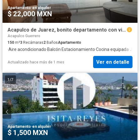
Apartamento
·
en alquiler
$ 22,000 MXN
Acapulco de Juarez, bonito departamento con vista al mar
Acapulco Guerrero
150
m²
3
Recámaras
2
Baños
Apartamento
·
Aire acondicionado
·
Balcón
·
Estacionamiento
·
Cocina equipada
·
Jard
Ver en detalle
Actualizado hace más de 1 mes
1
/
7
Apartamento
·
en alquiler
$ 1,500 MXN