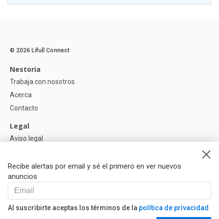
© 2026 Lifull Connect
Nestoria
Trabaja con nosotros
Acerca
Contacto
Legal
Aviso legal
Política de Privacidad
Política de Cookies
Recibe alertas por email y sé el primero en ver nuevos
anuncios
Ayuda
Preguntas
Al suscribirte aceptas los términos de la
política de privacidad
Nuestros Partners