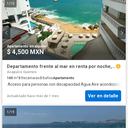
1
/
10
Apartamento
·
en alquiler
$ 4,500 MXN
Departamento frente al mar en renta por noche, Condesa, Acapulco
Acapulco Guerrero
165
m²
3
Recámaras
3
Baños
Apartamento
·
Acceso para personas con discapacidad
·
Agua
·
Aire acondicionado
·
Ver en detalle
Actualizado hace más de 1 mes
1
/
19