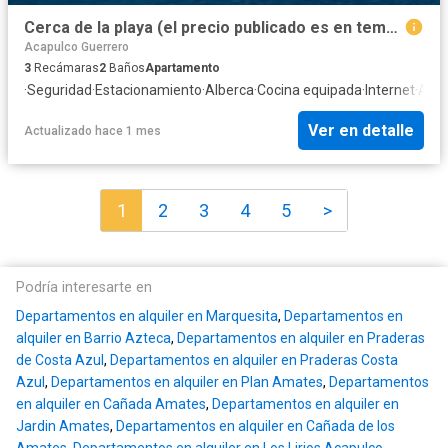
Cerca de la playa (el precio publicado es en temporada baja) (NO es renta mensual)
Acapulco Guerrero
3
Recámaras
2
Baños
Apartamento
·
Seguridad
·
Estacionamiento
·
Alberca
·
Cocina equipada
·
Internet
·
Aire
Ver en detalle
Actualizado hace 1 mes
1
2
3
4
5
>
Podría interesarte en
Departamentos en alquiler en Marquesita
,
Departamentos en
alquiler en Barrio Azteca
,
Departamentos en alquiler en Praderas
de Costa Azul
,
Departamentos en alquiler en Praderas Costa
Azul
,
Departamentos en alquiler en Plan Amates
,
Departamentos
en alquiler en Cañada Amates
,
Departamentos en alquiler en
Jardin Amates
,
Departamentos en alquiler en Cañada de los