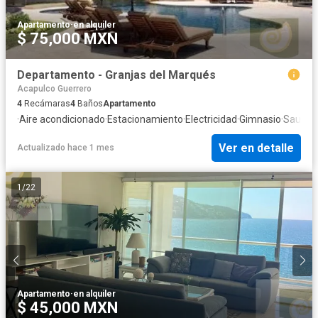
Apartamento
·
en alquiler
$ 75,000 MXN
Departamento - Granjas del Marqués
Acapulco Guerrero
4
Recámaras
4
Baños
Apartamento
·
Aire acondicionado
·
Estacionamiento
·
Electricidad
·
Gimnasio
·
Sauna
·
Ver en detalle
Actualizado hace 1 mes
1
/
22
Apartamento
·
en alquiler
$ 45,000 MXN