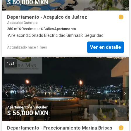
$ 80,000 MXN
Departamento - Acapulco de Juárez
Acapulco Guerrero
280
m²
4
Recámaras
4
Baños
Apartamento
·
Aire acondicionado
·
Electricidad
·
Gimnasio
·
Seguridad
Ver en detalle
Actualizado hace 1 mes
1
/
21
Apartamento
·
en alquiler
$ 55,000 MXN
Departamento - Fraccionamiento Marina Brisas