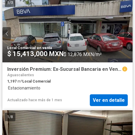
1
/
3
Local Comercial
·
en venta
$ 15,413,000 MXN
$ 12,876 MXN/m²
Inversión Premium: Ex-Sucursal Bancaria en Venta | Plaza Kristal, Aguascalientes
Aguascalientes
1,197
m²
Local Comercial
·
Estacionamiento
Ver en detalle
Actualizado hace más de 1 mes
1
/
8