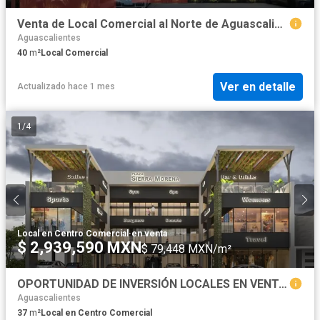
Venta de Local Comercial al Norte de Aguascalientes
Aguascalientes
40
m²
Local Comercial
Ver en detalle
Actualizado hace 1 mes
1
/
4
Local en Centro Comercial
·
en venta
$ 2,939,590 MXN
$ 79,448 MXN/m²
OPORTUNIDAD DE INVERSIÓN LOCALES EN VENTA Y RENTA AL NORTE DE AGUASCALIENTES
Aguascalientes
37
m²
Local en Centro Comercial