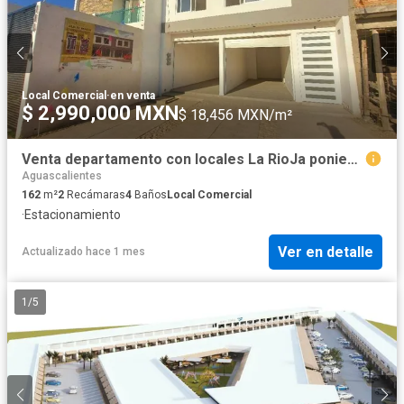
Local Comercial
·
en venta
$ 2,990,000 MXN
$ 18,456 MXN/m²
Venta departamento con locales La RioJa poniente Aguascalientes
Aguascalientes
162
m²
2
Recámaras
4
Baños
Local Comercial
·
Estacionamiento
Ver en detalle
Actualizado hace 1 mes
1
/
5