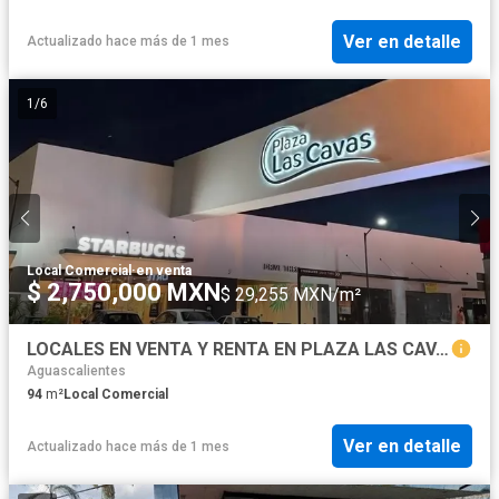
Ver en detalle
Actualizado hace más de 1 mes
1
/
6
Local Comercial
·
en venta
$ 2,750,000 MXN
$ 29,255 MXN/m²
LOCALES EN VENTA Y RENTA EN PLAZA LAS CAVAS
Aguascalientes
94
m²
Local Comercial
Ver en detalle
Actualizado hace más de 1 mes