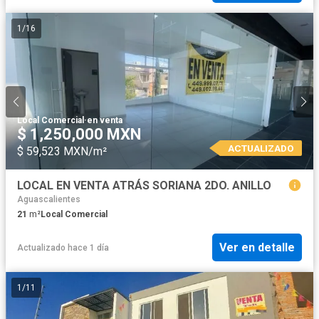
1
/
16
Local Comercial
·
en venta
$ 1,250,000 MXN
ACTUALIZADO
$ 59,523 MXN/m²
LOCAL EN VENTA ATRÁS SORIANA 2DO. ANILLO
Aguascalientes
21
m²
Local Comercial
Ver en detalle
Actualizado hace 1 día
1
/
11