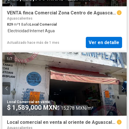
VENTA finca Comercial Zona Centro de Aguascalientes 2 plantas a 3 cuadras de la Plaza
Aguascalientes
829
m²
1
Baño
Local Comercial
·
Electricidad
·
Internet
·
Agua
Ver en detalle
Actualizado hace más de 1 mes
1
/
7
Local Comercial
·
en venta
$ 1,589,000 MXN
$ 15,278 MXN/m²
Local comercial en venta al oriente de Aguascalientes
Aguascalientes