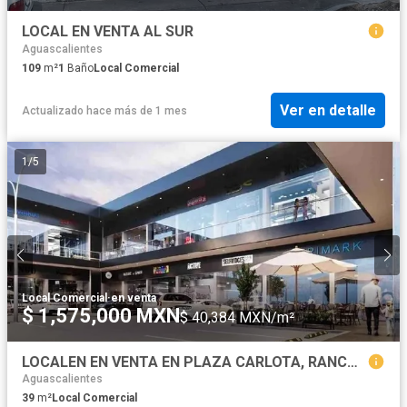
LOCAL EN VENTA AL SUR
Aguascalientes
109
m²
1
Baño
Local Comercial
Ver en detalle
Actualizado hace más de 1 mes
1
/
5
Local Comercial
·
en venta
$ 1,575,000 MXN
$ 40,384 MXN/m²
LOCALEN EN VENTA EN PLAZA CARLOTA, RANCHO SANTA MÓNICA, AGUASCALIENTES
Aguascalientes
39
m²
Local Comercial