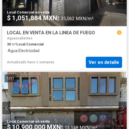
Local Comercial
·
en venta
$ 1,051,884 MXN
$ 35,062 MXN/m²
LOCAL EN VENTA EN LA LINEA DE FUEGO
Aguascalientes
30
m²
Local Comercial
·
Agua
·
Electricidad
Ver en detalle
Actualizado hace 2 semanas
1
/
11
Local Comercial
·
en venta
$ 10,900,000 MXN
$ 13,148 MXN/m²