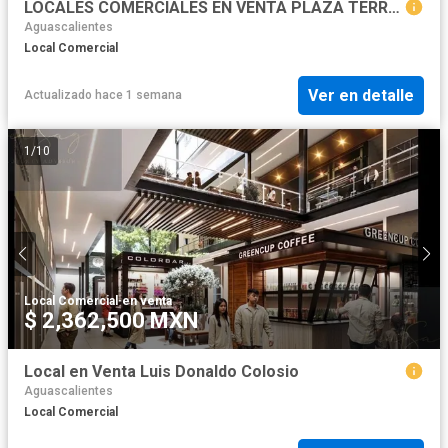
LOCALES COMERCIALES EN VENTA PLAZA TERRASUR, AGUASCALIENTES
Aguascalientes
Local Comercial
Ver en detalle
Actualizado hace 1 semana
1
/
10
Local Comercial
·
en venta
$ 2,362,500 MXN
Local en Venta Luis Donaldo Colosio
Aguascalientes
Local Comercial