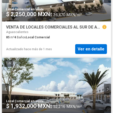
Local Comercial
·
en venta
$ 2,250,000 MXN
$ 26,470 MXN/m²
VENTA DE LOCALES COMERCIALES AL SUR DE AGS PLAZA CANTERAS
Aguascalientes
85
m²
4
Baños
Local Comercial
Ver en detalle
Actualizado hace más de 1 mes
1
/
6
Local Comercial
·
en venta
$ 1,932,000 MXN
$ 52,216 MXN/m²