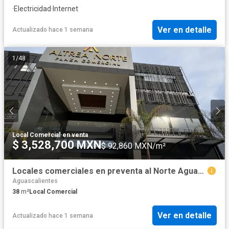
·
Electricidad
·
Internet
Ver en detalle
Actualizado hace 1 semana
1
/
48
Local Comercial
·
en venta
$ 3,528,700 MXN
$ 92,860 MXN/m²
Locales comerciales en preventa al Norte Aguascalientes Eugenio Garza Sada
Aguascalientes
38
m²
Local Comercial
Ver en detalle
Actualizado hace 1 semana