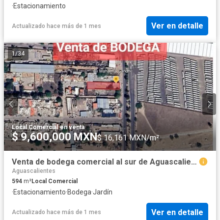
·
Estacionamiento
Ver en detalle
Actualizado hace más de 1 mes
1
/
34
Local Comercial
·
en venta
$ 9,600,000 MXN
$ 16,161 MXN/m²
Venta de bodega comercial al sur de Aguascalientes, colonia San Pedro
Aguascalientes
594
m²
Local Comercial
·
Estacionamiento
·
Bodega
·
Jardín
Ver en detalle
Actualizado hace más de 1 mes