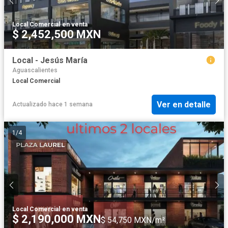
Local Comercial
·
en venta
$ 2,452,500 MXN
Local - Jesús María
Aguascalientes
Local Comercial
Ver en detalle
Actualizado hace 1 semana
1
/
4
Local Comercial
·
en venta
$ 2,190,000 MXN
$ 54,750 MXN/m²