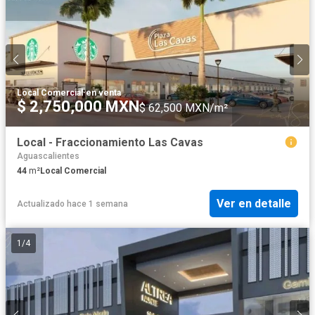
Local Comercial
·
en venta
$ 2,750,000 MXN
$ 62,500 MXN/m²
Local - Fraccionamiento Las Cavas
Aguascalientes
44
m²
Local Comercial
Ver en detalle
Actualizado hace 1 semana
1
/
4