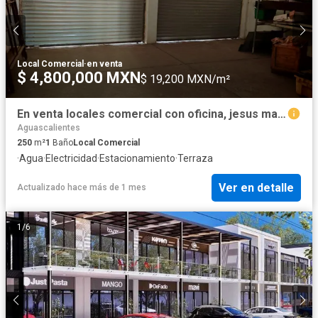
Local Comercial
·
en venta
$ 4,800,000 MXN
$ 19,200 MXN/m²
En venta locales comercial con oficina, jesus maria, aguascalientes,
Aguascalientes
250
m²
1
Baño
Local Comercial
·
Agua
·
Electricidad
·
Estacionamiento
·
Terraza
Ver en detalle
Actualizado hace más de 1 mes
1
/
6