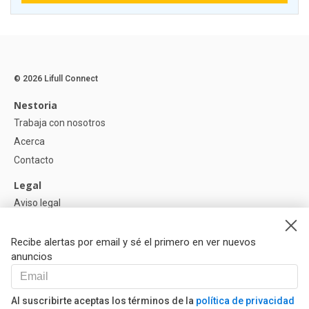
© 2026 Lifull Connect
Nestoria
Trabaja con nosotros
Acerca
Contacto
Legal
Aviso legal
Política de Privacidad
Política de Cookies
Recibe alertas por email y sé el primero en ver nuevos
anuncios
Ayuda
Preguntas
Al suscribirte aceptas los términos de la
política de privacidad
Nuestros Partners