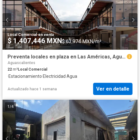
Local Comercial
·
en venta
$ 1,407,446 MXN
$ 63,974 MXN/m²
Preventa locales en plaza en Las Américas, Aguascalientes
Aguascalientes
22
m²
Local Comercial
·
Estacionamiento
·
Electricidad
·
Agua
Ver en detalle
Actualizado hace 1 semana
1
/
4