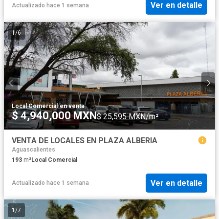
Ver en detalle
Actualizado hace 1 semana
1
/
6
Local Comercial
·
en venta
$ 4,940,000 MXN
$ 25,595 MXN/m²
VENTA DE LOCALES EN PLAZA ALBERIA
Aguascalientes
193
m²
Local Comercial
Ver en detalle
Actualizado hace 1 semana
1
/
7