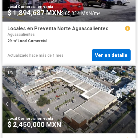
Local Comercial
·
en venta
$ 1,894,687 MXN
$ 65,334 MXN/m²
Locales en Preventa Norte Aguascalientes
Aguascalientes
29
m²
Local Comercial
Ver en detalle
Actualizado hace más de 1 mes
1
/
5
Local Comercial
·
en venta
$ 2,450,000 MXN