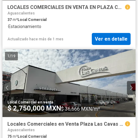
LOCALES COMERCIALES EN VENTA EN PLAZA COMERCIAL AL PONIENTE DE LA CIUDAD
Aguascalientes
37
m²
Local Comercial
·
Estacionamiento
Ver en detalle
Actualizado hace más de 1 mes
1
/
19
Local Comercial
·
en venta
$ 2,750,000 MXN
$ 36,666 MXN/m²
Locales Comerciales en Venta Plaza Las Cavas Aguascalientes
Aguascalientes
75
m²
Local Comercial