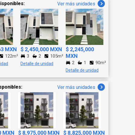
isponibles:
Ver más unidades
 y con espacios
illa Colonial.
463 MXN
$ 2,450,000 MXN
$ 2,245,000
MXN
122m²
3
2
105m²
2
1
90m²
nidad
Detalle de unidad
Detalle de unidad
sponibles:
Ver más unidades
00 MXN
$ 8,975,000 MXN
$ 8,825,000 MXN