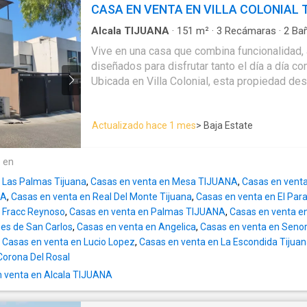
Recámara principal con baño propio y walk-i
CASA EN VENTA EN VILLA COLONIAL 
o descanso Características - 183 m² de construcción aproximados -
secundaria con clóset, baño completo exterior
Cochera eléctrica para dos autos - Arquitect
genial cubo de luz y ventilación natural. Tercer Nivel: Tercera
Alcala TIJUANA
·
151
m²
·
3
Recámaras
·
2
Ba
Cocina con isla - Pisos de loseta - Ventanal
acondicionado
·
Estacionamiento
·
Cocina equi
recámara con clóset, baño completo y una esp
Vive en una casa que combina funcionalidad,
excelente iluminación natural - Viviendas i
para tus convivencias o momentos de descan
diseñados para disfrutar tanto el día a día 
separados - Construcción en block y varilla Precio: $5,700,000 MXN
WP2447
Ubicada en Villa Colonial, esta propiedad des
Una excelente opción para quienes buscan u
inteligente, excelente iluminación natural y u
funcional y bien ubicada en Tijuana, con esp
equipado con vista abierta hacia el estadio. Con 151.12 m² de
brindar comodidad y privacidad. EasyBroker
Actualizado hace 1 mes
> Baja Estate
construcción sobre un terreno de 80.52 m², e
espacios bien aprovechados y listos para habitar. Caracter
principales: - 3 recámaras con excelente ilumi
e en
baños completos - 1 medio baño - Cocina equ
 Las Palmas Tijuana
,
Casas en venta en Mesa TIJUANA
,
Casas en vent
comedor con buena integración - 2 cajones 
NA
,
Casas en venta en Real Del Monte Tijuana
,
Casas en venta en El Par
tándem - Área de lavado Uno de los mayores atractivos de la
 Fracc Reynoso
,
Casas en venta en Palmas TIJUANA
,
Casas en venta en
propiedad es su roof garden, ideal para reu
nes de San Carlos
,
Casas en venta en Angelica
,
Casas en venta en Senor
relajarte: - Asador - Pérgola - Mobiliario de ex
,
Casas en venta en Lucio Lopez
,
Casas en venta en La Escondida Tijua
hacia el estadio Equipamiento y valor agregado: - Se vende con
Corona Del Rosal
electrodomésticos: refrigerador, lavadora, se
 venta en Alcala TIJUANA
Posibilidad de entregarse parcialmente amu
negociación) - Aires acondicionados instala