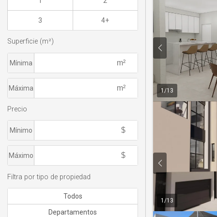
1
2
3
4+
Superficie (m²)
Mínima
Máxima
1
/
13
Precio
Mínimo
Máximo
Filtra por tipo de propiedad
Todos
1
/
13
Departamentos