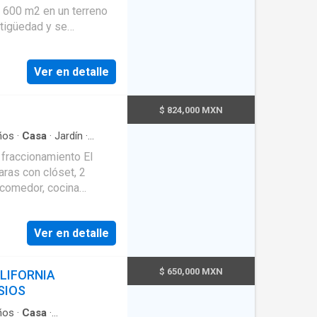
e 600 m2 en un terreno
tigüedad y se
. En su interior,
Además, cuenta con 2
Ver en detalle
los servicios, la casa
z. El entorno de El
 ambiente familiar y
$ 824,000 MXN
trar supermercados,
. También hay diversas
ños
·
Casa
·
Jardín
·
es, que facilitan el
 fraccionamiento El
cuenta con escuelas de
aras con clóset, 2
pacios recreativos
 comedor, cocina
ásicos, internet wifi y
privado, patio, terraza y
Ver en detalle
s de estacionamiento
capacidad. Se permite
cada en una zona
$ 650,000 MXN
LIFORNIA
ilias, con escuelas
SIOS
ial inmediata que
ON HIPOTECARIA NO
ños
·
Casa
·