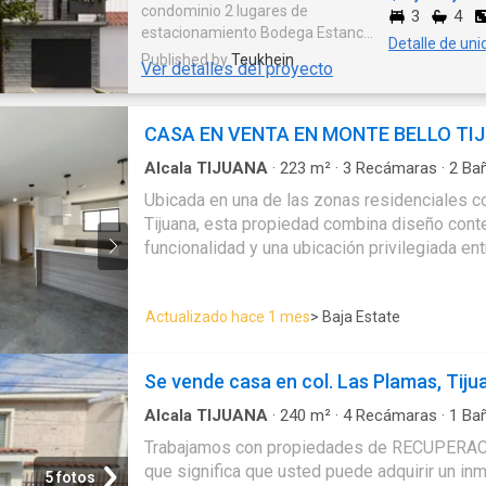
condominio 2 lugares de
3
4
estacionamiento Bodega Estanca
Detalle de uni
Comedor 3 recamaras 3 a 4
Published by
Teukhein
Ver detalles del proyecto
baños Sala de TV Terraza a la
intemperie Patio interior Cuarto
de Servicio Azotea privada
CASA EN VENTA EN MONTE BELLO TI
acondicionada con acabados.
Alcala TIJUANA
·
223
m²
·
3
Recámaras
·
2
Ba
Estacionamiento
·
Bodega
·
Jardín
·
Terraza
Ubicada en una de las zonas residenciales 
Tijuana, esta propiedad combina diseño con
funcionalidad y una ubicación privilegiada en
Hipódromo Dos y La Ermita. Vive en un entorn
calle cerrada, con fácil acceso a vialidades p
Actualizado hace 1 mes
> Baja Estate
escuelas y servicios. Precio de venta: $5,650,000 MXN
Características destacadas: - Superficie cons
distribuidos en 3 niveles + roof garden - 3 
Se vende casa en col. Las Plamas, Tiju
iluminación natural (principal con walk-in clos
completos con tragaluz + 1 medio baño para v
Alcala TIJUANA
·
240
m²
·
4
Recámaras
·
1
Ba
con cubierta de cuarzo blanco - Sala y comed
Trabajamos con propiedades de RECUPERA
balcón con vista panorámica al estadio Calie
que significa que usted puede adquirir un in
5 fotos