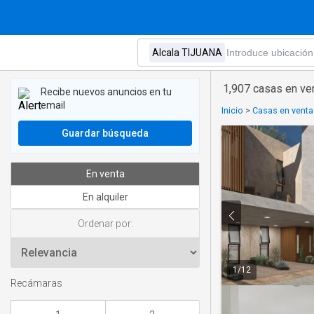
1,907 casas en ve
Recibe nuevos anuncios en tu
email
Inicio
>
Casas en venta 
Guardar búsqueda
En venta
En alquiler
Ordenar por:
1
/
12
Recámaras