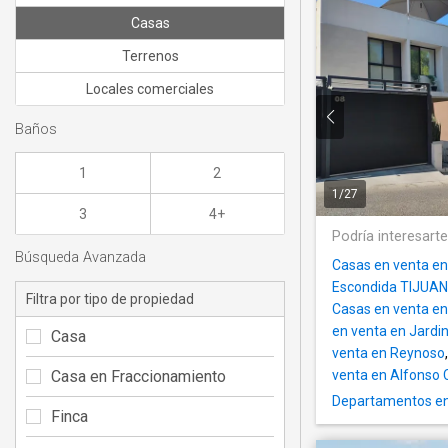
Casas
Terrenos
Locales comerciales
Baños
1
2
1
/
27
3
4+
Podría interesart
Búsqueda Avanzada
Casas en venta en
Escondida TIJUA
Filtra por tipo de propiedad
Casas en venta en
en venta en Jardi
Casa
venta en Reynoso
Casa en Fraccionamiento
venta en Alfonso 
Departamentos en
Finca