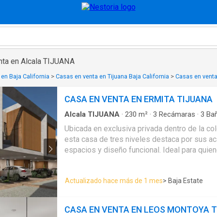
nta en Alcala TIJUANA
en Baja California
>
Casas en venta en Tijuana Baja California
>
Casas en venta
CASA EN VENTA EN ERMITA TIJUANA
Alcala TIJUANA
·
230
m²
·
3
Recámaras
·
3
Ba
Estacionamiento
·
Jardín
·
Terraza
Ubicada en exclusiva privada dentro de la co
esta casa de tres niveles destaca por sus ac
espacios y diseño funcional. Ideal para quie
ubicación estratégica y un entorno residencial
confort. Características de la propiedad: -230 m² de construcción - 3
Actualizado hace más de 1 mes
> Baja Estate
recámaras - 3 baños completos + 1 medio ba
con walk-in closet y terraza privada - Sala -
integral - Despensa - Lobby interior - Área fl
CASA EN VENTA EN LEOS MONTOYA 
(opción a 4ª recámara) - Lavandería en planta a