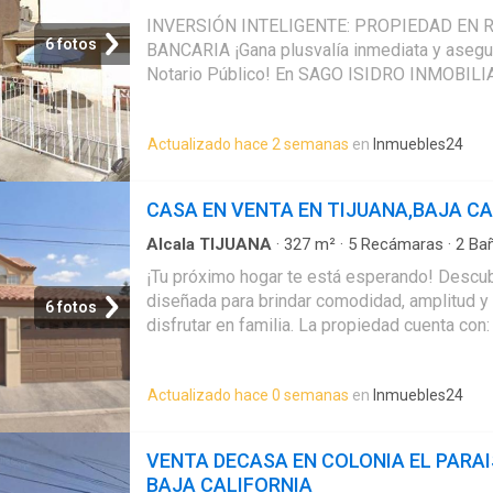
Estacionamiento
CREDITOS
INVERSIÓN INTELIGENTE: PROPIEDAD EN
6 fotos
BANCARIA ¡Gana plusvalía inmediata y asegur
Notario Público! En SAGO ISIDRO INMOBILI
oportunidad única de adquisición por debajo 
Ideal tanto para inversionistas que buscan 
Actualizado hace 2 semanas
en
Inmuebles24
para familias que quieren un hogar estratégic
inigualable. Ubicación Privilegiada: CALLE 
ANEXAS TIJUANA BAJA CALIFORNIA Calle con
CASA EN VENTA EN TIJUANA,BAJA CA
vialidades principales, colegios de prestigio
Distribución: 4 Recámaras amplias con gran il
Alcala TIJUANA
·
327
m²
·
5
Recámaras
·
2
Ba
Estacionamiento
Baños funcionales. SIN Estacionamientos Pe
¡Tu próximo hogar te está esperando! Descubr
y/o maximizar su valor en el mercado. Preci
diseñada para brindar comodidad, amplitud y 
6 fotos
por debajo del valor avalúo comercial. Certez
disfrutar en familia. La propiedad cuenta con
transparente, respaldado por expertos y form
Baños y medio funcionales y cómodos Sala 
Público. Flexibilidad Financiera: Atractivos 
excelente espacio Cocina integral equipada 
contado o opción a financiamiento en 2 exhib
Actualizado hace 0 semanas
en
Inmuebles24
estacionamiento Una excelente oportunidad pa
tranquilo, cómodo y con todo lo que necesitas
solicita más información: Ricardo Millan TE
VENTA DECASA EN COLONIA EL PARA
Inmobiliario Inmobiliaria Gareva Zenith
BAJA CALIFORNIA