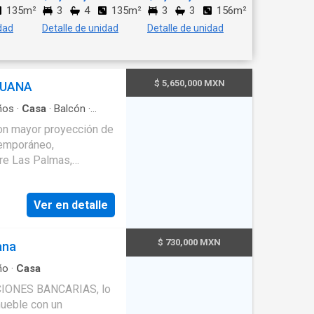
135m²
3
4
135m²
3
3
156m²
dad
Detalle de unidad
Detalle de unidad
$ 5,650,000 MXN
JUANA
ños
·
Casa
·
Balcón
·
con mayor proyección de
temporáneo,
tre Las Palmas,
o tranquilo, sobre una
rincipales, comercios,
Ver en detalle
truida: 223.86 m²
recámaras con excelente
$ 730,000 MXN
ana
et) - 2 baños
isitas - Cocina integral
ño
·
Casa
or con diseño abierto y
CIONES BANCARIAS, lo
nte e Hipódromo - Área
mueble con un