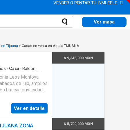
VENDER O RENTAR TU INMUEBLE
Ver mapa
 en Tijuana
>
Casas en venta en Alcala TIJUANA
$ 9,348,000 MXN
ños
·
Casa
·
Balcón
·
lonia Leos Montoya,
abados de lujo, amplios
nes buscan privacidad,
 con alto nivel de
Ver en detalle
ño - Recámara principal
 Comedor - Cocina
ex en tercer piso
$ 5,700,000 MXN
TIJUANA ZONA
lta - Jardín interior -