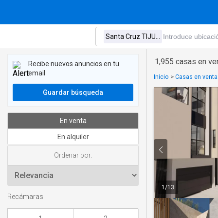
1,955 casas en ve
Recibe nuevos anuncios en tu
email
Inicio
>
Casas en venta 
Guardar búsqueda
En venta
En alquiler
Ordenar por:
1
/
13
Recámaras