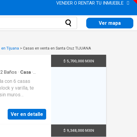
VENDER O RENTAR TU INMUEBLE
Ver mapa
 en Tijuana
>
Casas en venta en Santa Cruz TIJUANA
$ 5,700,000 MXN
·
2
Baños
·
Casa
·
ock y varilla, te
 sin muros
Ver en detalle
na moderna con isla.
. Segundo
alk-in clóset.
$ 9,348,000 MXN
to exterior, área de