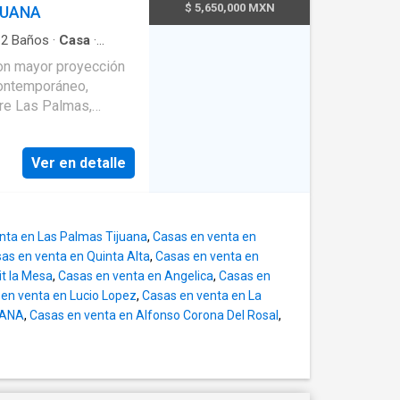
Blvd. Federico
$ 5,650,000 MXN
JUANA
cercanía con centros
intos servicios de la
·
2
Baños
·
Casa
·
raza
con mayor proyección
descanso o
contemporáneo,
tre Las Palmas,
o tranquilo, sobre
 visitas - Bodega
es principales,
set y baño completo -
Ver en detalle
leto - Área de lavado
truida: 223.86 m²
 completo - Terraza
recámaras con
lk-in closet) - 2
a para dos autos -
nta en Las Palmas Tijuana
,
Casas en venta en
 para visitas -
 - Pisos de loseta -
as en venta en Quinta Alta
,
Casas en venta en
o - Sala y comedor con
n natural - Viviendas
it la Mesa
,
Casas en venta en Angelica
,
Casas en
al estadio Caliente e
rucción en block y
en venta en Lucio Lopez
,
Casas en venta en La
minisplit - Patio
UANA
,
Casas en venta en Alfonso Corona Del Rosal
,
- Roof garden privado
icada en Tijuana, con
 divisorios y loseta
 privacidad.
para 2 autos, bodega