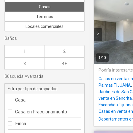
Casas
Terrenos
Locales comerciales
Baños
1
2
1
/
13
3
4+
Podría interesart
Búsqueda Avanzada
Casas en venta en
Palmas TIJUANA
,
Filtra por tipo de propiedad
Jardines de San C
venta en Senorita
Casa
Escondida Tijuana
Casa en Fraccionamiento
Casas en venta en
Departamentos en
Finca