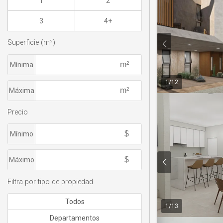
1
2
3
4+
Superficie (m²)
Mínima
1
/
12
Máxima
Precio
Mínimo
Máximo
Filtra por tipo de propiedad
Todos
1
/
13
Departamentos