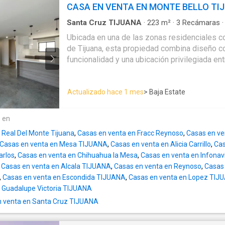
importantes como Blvd. Gustavo Díaz Ordaz, 
CASA EN VENTA EN MONTE BELLO TI
Benítez y Blvd. de las Américas, además de 
comerciales, escuelas, supermercados y dist
Santa Cruz TIJUANA
·
223
m²
·
3
Recámaras
Balcón
·
Estacionamiento
·
Bodega
·
Jardín
·
Ter
zona. La vivienda integra área social, espacios privados y una
Ubicada en una de las zonas residenciales 
terraza que puede utilizarse como área de 
de Tijuana, esta propiedad combina diseño 
convivencia. Distribución Planta baja - Cochera eléctrica para 2
funcionalidad y una ubicación privilegiada en
vehículos - Acceso peatonal independiente Nivel 1 - Sala -
Hipódromo Dos y La Ermita. Vive en un entorn
Comedor - Cocina con isla - Medio baño para
una calle cerrada, con fácil acceso a vialidad
Nivel 2 - Recámara principal con walk-in clo
Actualizado hace 1 mes
> Baja Estate
comercios, escuelas y servicios. Precio de venta: $5,650,000 MXN
Recámara secundaria con clóset - Baño comp
Características destacadas: - Superficie cons
Nivel 3 - Tercera recámara con clóset - Baño
distribuidos en 3 niveles + roof garden - 3 
e en
ideal para reuniones o descanso Características - 183 m² de
excelente iluminación natural (principal con wa
construcción aproximados - Cochera eléctric
 Real Del Monte Tijuana
,
Casas en venta en Fracc Reynoso
,
Casas en ve
baños completos con tragaluz + 1 medio baño
Arquitectura contemporánea - Cocina con isla
Casas en venta en Mesa TIJUANA
,
Casas en venta en Alicia Carrillo
,
Cas
Cocina integral con cubierta de cuarzo blanc
Ventanales que permiten excelente iluminació
arlos
,
Casas en venta en Chihuahua la Mesa
,
Casas en venta en Infonav
diseño abierto y balcón con vista panorámica 
independientes con muros separados - Const
,
Casas en venta en Alcala TIJUANA
,
Casas en venta en Reynoso
,
Casas 
Hipódromo - Área de TV con preparación para 
varilla Precio: $5,700,000 MXN Una excelente opción para quienes
,
Casas en venta en Escondida TIJUANA
,
Casas en venta en Lopez TIJ
trasero ideal para jardín urbano o mascotas 
buscan una casa moderna, funcional y bien ub
 Guadalupe Victoria TIJUANA
con pérgola, conexiones de agua y luz, muros
espacios diseñados para brindar comodidad y
 venta en Santa Cruz TIJUANA
en piso - Cochera techada con portón negro 
EasyBroker ID: EB-VL6602
incluida Amenidades cercanas: - Centros comerciales - Escuelas -