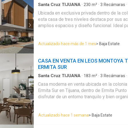
lavado y un genial cubo de luz y ventilación natural. Terce
Santa Cruz TIJUANA
·
230
m²
·
3
Recámaras
Balcón
·
Estacionamiento
·
Jardín
·
Terraza
Tercera recámara con clóset, baño completo 
Ubicada en exclusiva privada dentro de la co
terraza ideal para tus convivencias o momen
esta casa de tres niveles destaca por sus ac
EasyBroker ID: EB-WP2447
amplios espacios y diseño funcional. Ideal 
privacidad, ubicación estratégica y un entorno
nivel de confort. Características de la propiedad: -230 m² de
Actualizado hace más de 1 mes
> Baja Estate
construcción - 3 recámaras - 3 baños comple
Recámara principal con walk-in closet y terraz
Comedor - Cocina integral - Despensa - Lobby 
CASA EN VENTA EN LEOS MONTOYA 
en tercer piso (opción a 4ª recámara) - Lavand
ERMITA SUR
Jardín interior - Roof garden - 2 cajones de 
Amenidades: - Balcón - Terraza - Roof garden 
Santa Cruz TIJUANA
·
183
m²
·
3
Recámaras
Estacionamiento
·
Terraza
Estacionamiento techado - Cocina integral - 
Casa moderna en venta ubicada en la coloni
privado - Facilidad para estacionarse Ubicación estratégica: -
Ermita Sur en Tijuana, dentro de Ermita Punto
Colonia Leos Montoya, Tijuana - Rápido acces
disfrutar de un entorno tranquilo y bien organizado. La p
Vía Rápida y Zona Río - Entorno residencial c
cuenta con arquitectura contemporánea y dist
escuelas, comercios y servicios Precio de venta: $9,348,000 MXN
varios niveles, diseñada para aprovechar la il
Contáctanos para agendar una visita a esta pr
Actualizado hace 1 semana
> Baja Estate
ofrecer espacios cómodos tanto para la vida
habitar, ubicada en una de las zonas residen
recibir visitas. Su ubicación ofrece rápida c
privacidad y plusvalía de la ciudad. EasyBro