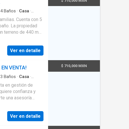
$ 710,000 MXN
A
·
4
Baños
·
Casa
·
familias. Cuenta con 5
baño. La propiedad
un terreno de 440 m2.
a comodidad de un
rece 3 lugares de
Ver en detalle
a. Es amigable con
onas con
blanca. Ubicada frente
$ 710,000 MXN
 EN VENTA!
 de escuelas y ofrece
y luz. Con 29 años de
·
3
Baños
·
Casa
·
nservación y SIEMPRE
ta en gestión de
quiere confianza y
rte una asesoría
urante todo el
ensaje Llamada
Ver en detalle