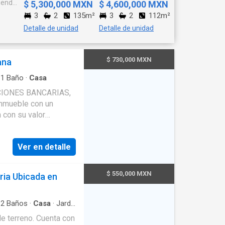
vienda
$ 5,300,000 MXN
$ 4,600,000 MXN
3
2
135m²
3
2
112m²
Detalle de unidad
Detalle de unidad
$ 730,000 MXN
ana
·
1
Baño
·
Casa
ACIONES BANCARIAS,
 inmueble con un
 con su valor
te tipo de
recursos propios (no
Ver en detalle
e realiza mediante una
o estimado para la
ropiedad, es de
$ 550,000 MXN
ia Ubicada en
 propiedades son
a plusvalía o crecer
ir por debajo del
·
2
Baños
·
Casa
·
Jardín
enta o reventa Si le
e terreno. Cuenta con