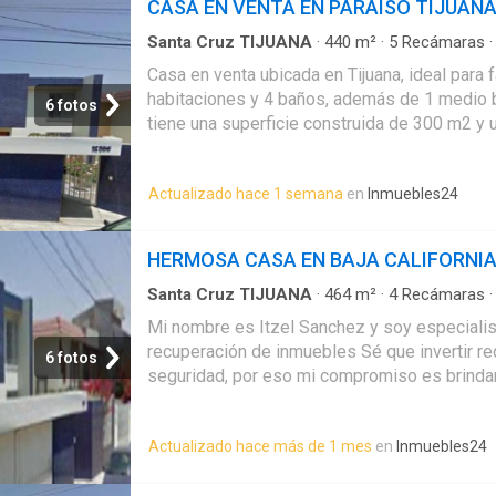
CASA EN VENTA EN PARAISO TIJUAN
acompaña paso a paso hasta la entrega
Santa Cruz TIJUANA
·
440
m²
·
5
Recámaras
Estacionamiento
Casa en venta ubicada en Tijuana, ideal para 
habitaciones y 4 baños, además de 1 medio 
6 fotos
tiene una superficie construida de 300 m2 y 
Disfruta de una cocina integral equipada y l
cuarto de servicio. Esta casa de 2 niveles of
Actualizado hace 1 semana
en
Inmuebles24
garage y amenidades como caseta de guardi
las mascotas y cuenta con acceso para pers
discapacidad. Además, tiene clósets y línea 
HERMOSA CASA EN BAJA CALIFORNIA
a un parque, la propiedad se encuentra cerca
fácil acceso a servicios básicos como agua 
Santa Cruz TIJUANA
·
464
m²
·
4
Recámaras
Seguridad
antigüedad, está en excelente estado de co
Mi nombre es Itzel Sanchez y soy especialis
disponible
recuperación de inmuebles Sé que invertir re
6 fotos
seguridad, por eso mi compromiso es brinda
personalizada, transparente y acompañarte d
proceso. 56-29-14-38-23 Contáctame por M
Actualizado hace más de 1 mes
en
Inmuebles24
Videollamada Atención presencial