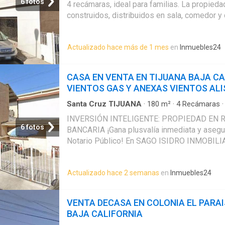
interesa conocer ubicación, precios, proyecc
6 fotos
4 recámaras, ideal para familias. La propied
opciones disponibles en esta zona… Con mu
construidos, distribuidos en sala, comedor y 
brindarle toda la información detallada
Dispone de 2 baños y cuarto de servicio. Est
patio y jardín privado, perfecto para mascota
Actualizado hace más de 1 mes
en
Inmuebles24
estacionamiento. Además, tiene acceso para
discapacidad y se encuentra en un dúplex. U
residencial tranquila, con fácil acceso a ser
CASA EN VENTA EN TIJUANA BAJA CA
agua y luz. En las cercanías, encontrará esc
VIENTOS GAS Y ANEXAS VIENTOS ALI
tiendas de conveniencia. La zona ofrece un a
seguro
Santa Cruz TIJUANA
·
180
m²
·
4
Recámaras
Estacionamiento
INVERSIÓN INTELIGENTE: PROPIEDAD EN
6 fotos
BANCARIA ¡Gana plusvalía inmediata y asegur
Notario Público! En SAGO ISIDRO INMOBILI
oportunidad única de adquisición por debajo 
Ideal tanto para inversionistas que buscan a
Actualizado hace 2 semanas
en
Inmuebles24
como para familias que quieren un hogar estr
inigualable. Ubicación Privilegiada: CALLE 
Y ANEXAS TIJUANA BAJA CALIFORNIA Calle 
VENTA DECASA EN COLONIA EL PARA
total a vialidades principales, colegios de pr
BAJA CALIFORNIA
comerciales. Distribución: 4 Recámaras ampl