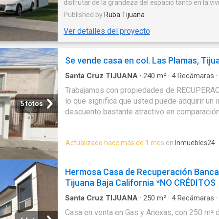
disfrutar de la grandeza del espacio tanto en la vi
residencial como en las amenidades que
Published by
Ruba Tijuana
complementan un muy único estilo de vida
Ver detalles del proyecto
Se vende casa en col. Las Plamas, Tiju
Santa Cruz TIJUANA
·
240
m²
·
4
Recámaras
Trabajamos con propiedades de RECUPER
lo que significa que usted puede adquirir un
5 fotos
descuento bastante atractivo en comparación
comercial. Es importante comentarle que: ️ Es
oportunidades se adquieren únicamente con 
Actualizado hace más de 1 mes
en
Inmuebles24
aplican créditos hipotecarios). ️ El proceso s
cesión de derechos adjudicatarios. ️ El tiemp
entrega total, incluyendo la posesión de la p
Hermosa Casa de Recuperación Bancar
aproximadamente 6 a 8 meses. Este tipo de
Tijuana Baja California *NO CRÉDITOS
ideales para: – Inversionistas que buscan alt
su patrimonio. – Personas que desean adquir
Santa Cruz TIJUANA
·
250
m²
·
4
Recámaras
·
Estacionamiento
precio real – O generar ingresos a través de r
Casa en venta en Gas y Anexas, con 250 m² d