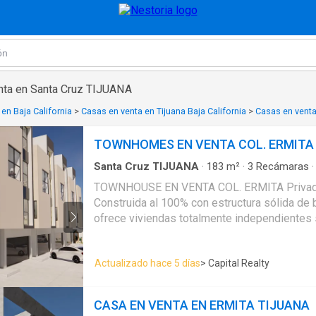
nta en Santa Cruz TIJUANA
en Baja California
>
Casas en venta en Tijuana Baja California
>
Casas en venta
TOWNHOMES EN VENTA COL. ERMITA
Santa Cruz TIJUANA
·
183
m²
·
3
Recámaras
Estacionamiento
·
Jardín
·
Terraza
TOWNHOUSE EN VENTA COL. ERMITA Privada con 6 casas
Construida al 100% con estructura sólida de bl
ofrece viviendas totalmente independientes
compartidos. Distribuida perfectamente en 3 niveles: Planta Baja:
Cochera eléctrica techada para 2 autos. Primer Nivel: Concepto
Actualizado hace 5 días
> Capital Realty
abierto de sala-comedor integrado a una coci
Cuenta además con medio baño de visitas y bodega
Nivel: Recámara principal con baño propio y w
CASA EN VENTA EN ERMITA TIJUANA
Recámara secundaria con clóset, baño comple