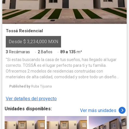
Tossá Residencial
Desde $ 3,234,000 MXN
3
Recámaras
2
Baños
89 a 135
m²
·
·
"Si estas buscando la casa de tus sueños, has llegado al lugar
correcto. TOSSÁ es el lugar perfecto para ti y tu familia.
Ofrecemos 2 modelos de residencias construidas con
materiales de alta calidad, comodidad y sobre todo un diseño
moderno, por lo que no tendrás de que preocuparte, solo
Published by
Ruba Tijuana
disfruta de tu nuevo hogar."
Ver detalles del proyecto
Unidades disponibles:
Ver más unidades