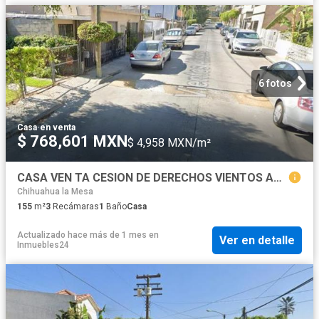
6 fotos
Casa
·
en venta
$ 768,601 MXN
$ 4,958 MXN/m²
CASA VEN TA CESION DE DERECHOS VIENTOS ALISIOS LAS BRISAS TIJUANA BJC MPCC
Chihuahua la Mesa
155
m²
3
Recámaras
1
Baño
Casa
Actualizado hace más de 1 mes
en
Ver en detalle
Inmuebles24