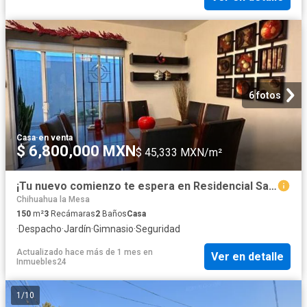
6 fotos
Casa
·
en venta
$ 6,800,000 MXN
$ 45,333 MXN/m²
¡Tu nuevo comienzo te espera en Residencial San Angelín!
Chihuahua la Mesa
150
m²
3
Recámaras
2
Baños
Casa
·
Despacho
·
Jardín
·
Gimnasio
·
Seguridad
Actualizado hace más de 1 mes
en
Ver en detalle
Inmuebles24
1
/
10