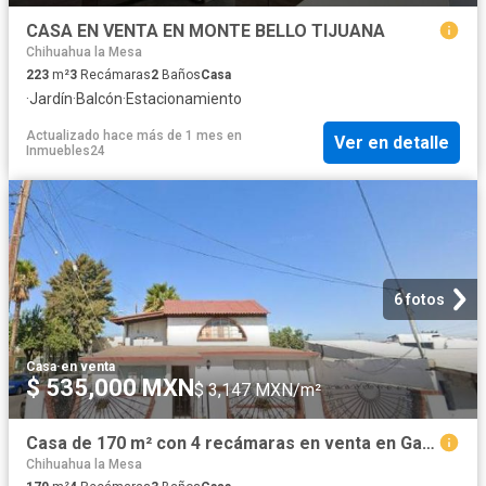
CASA EN VENTA EN MONTE BELLO TIJUANA
Chihuahua la Mesa
223
m²
3
Recámaras
2
Baños
Casa
·
Jardín
·
Balcón
·
Estacionamiento
Actualizado hace más de 1 mes
en
Ver en detalle
Inmuebles24
6 fotos
Casa
·
en venta
$ 535,000 MXN
$ 3,147 MXN/m²
Casa de 170 m² con 4 recámaras en venta en Gas y Anexas
Chihuahua la Mesa