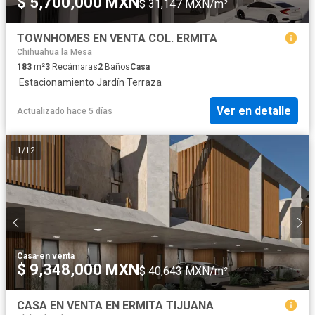
$ 5,700,000 MXN
$ 31,147 MXN/m²
TOWNHOMES EN VENTA COL. ERMITA
Chihuahua la Mesa
183
m²
3
Recámaras
2
Baños
Casa
·
Estacionamiento
·
Jardín
·
Terraza
Ver en detalle
Actualizado hace 5 días
1
/
12
Casa
·
en venta
$ 9,348,000 MXN
$ 40,643 MXN/m²
CASA EN VENTA EN ERMITA TIJUANA