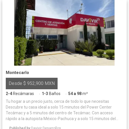
Montecarlo
Desde $ 952,900 MXN
2-4
Recámaras
1-3
Baños
54 a 98
m²
·
·
Tu hogar a un precio justo, cerca de todo lo que necesitas
Descubre tu casa ideal a solo 15 minutos del Power Center
Tecámac y a 5 minutos del centro de Tecámac. Con acceso
rápido a la autopista México-Pachuca y a solo 15 minutos del
Aeropuerto Internacional Felipe Ángeles (AIFA), vivir aquí es
Published by
Davivir Desarrollos