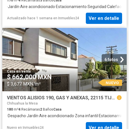
170
m²
4
Recámaras
3
Baños
Casa
·
Jardín
·
Aire acondicionado
·
Estacionamiento
·
Seguridad
·
Calefacción
Ver en detalle
Actualizado hace 1 semana
en
Inmuebles24
6 fotos
Casa
·
en venta
$ 662,000 MXN
NUEVO
$ 3,677 MXN/m²
VIENTOS ALISIOS 190, GAS Y ANEXAS, 22115 TIJUANA, B.C
Chihuahua la Mesa
180
m²
4
Recámaras
2
Baños
Casa
·
Despacho
·
Jardín
·
Aire acondicionado
·
Zona infantil
·
Estacionamient
Ver en detalle
Nuevo
en
Inmuebles24