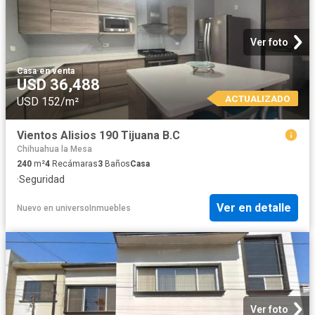
Ver foto
Casa
·
en venta
USD 36,488
ACTUALIZADO
USD 152/m²
Vientos Alisios 190 Tijuana B.C
Chihuahua la Mesa
240
m²
4
Recámaras
3
Baños
Casa
·
Seguridad
Ver en detalle
Nuevo
en
universoInmuebles
Ver foto