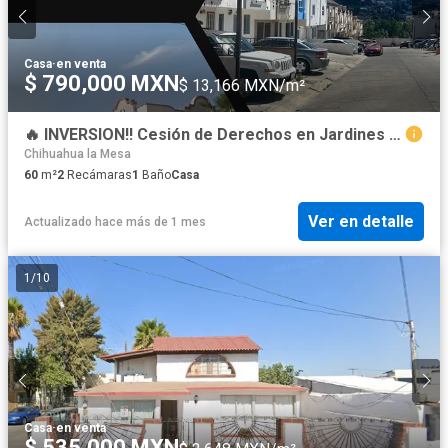
Casa
·
en venta
$ 790,000 MXN
$ 13,166 MXN/m²
🔥 INVERSION!! Cesión de Derechos en Jardines de Agua Caliente PRIV OLIVO.
Chihuahua la Mesa
60
m²
2
Recámaras
1
Baño
Casa
Ver en detalle
Actualizado hace más de 1 mes
1
/
10
Casa
·
en venta
$ 535,000 MXN