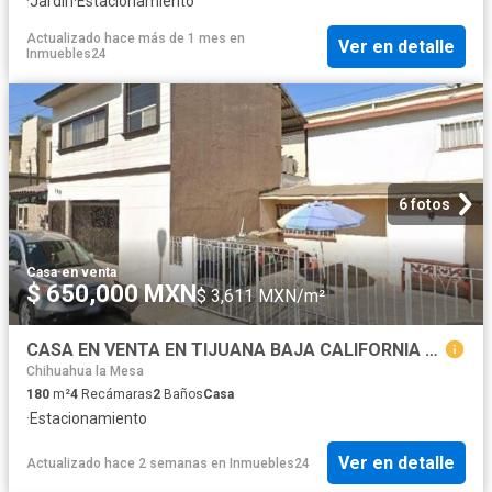
·
Jardín
·
Estacionamiento
Actualizado hace más de 1 mes
en
Ver en detalle
Inmuebles24
6 fotos
Casa
·
en venta
$ 650,000 MXN
$ 3,611 MXN/m²
CASA EN VENTA EN TIJUANA BAJA CALIFORNIA VIENTOS GAS Y ANEXAS VIENTOS ALISIOS
Chihuahua la Mesa
180
m²
4
Recámaras
2
Baños
Casa
·
Estacionamiento
Ver en detalle
Actualizado hace 2 semanas
en
Inmuebles24