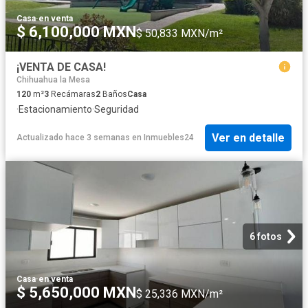
Casa
·
en venta
$ 6,100,000 MXN
$ 50,833 MXN/m²
¡VENTA DE CASA!
Chihuahua la Mesa
120
m²
3
Recámaras
2
Baños
Casa
·
Estacionamiento
·
Seguridad
Ver en detalle
Actualizado hace 3 semanas
en
Inmuebles24
6 fotos
Casa
·
en venta
$ 5,650,000 MXN
$ 25,336 MXN/m²