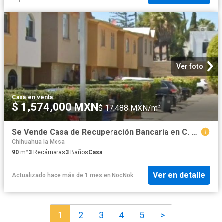
Ver foto
Casa
·
en venta
$ 1,574,000 MXN
$ 17,488 MXN/m²
Se Vende Casa de Recuperación Bancaria en C. Tacuba, col. Cortes de la Mesa, Tijuana B.C
Chihuahua la Mesa
90
m²
3
Recámaras
3
Baños
Casa
Ver en detalle
Actualizado hace más de 1 mes
en
NocNok
1
2
3
4
5
>