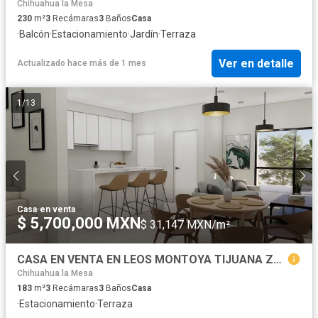
Chihuahua la Mesa
230
m²
3
Recámaras
3
Baños
Casa
·
Balcón
·
Estacionamiento
·
Jardín
·
Terraza
Ver en detalle
Actualizado hace más de 1 mes
1
/
13
Casa
·
en venta
$ 5,700,000 MXN
$ 31,147 MXN/m²
CASA EN VENTA EN LEOS MONTOYA TIJUANA ZONA ERMITA SUR
Chihuahua la Mesa
183
m²
3
Recámaras
3
Baños
Casa
·
Estacionamiento
·
Terraza