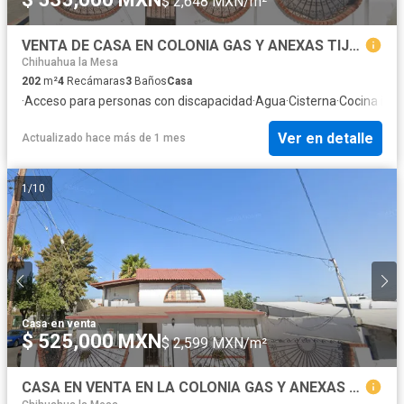
$ 2,648 MXN/m²
VENTA DE CASA EN COLONIA GAS Y ANEXAS TIJUANA
Chihuahua la Mesa
202
m²
4
Recámaras
3
Baños
Casa
·
Acceso para personas con discapacidad
·
Agua
·
Cisterna
·
Cocina inte
Ver en detalle
Actualizado hace más de 1 mes
1
/
10
Casa
·
en venta
$ 525,000 MXN
$ 2,599 MXN/m²
CASA EN VENTA EN LA COLONIA GAS Y ANEXAS EN TIJUANA EN BAJA CALIFORNIA