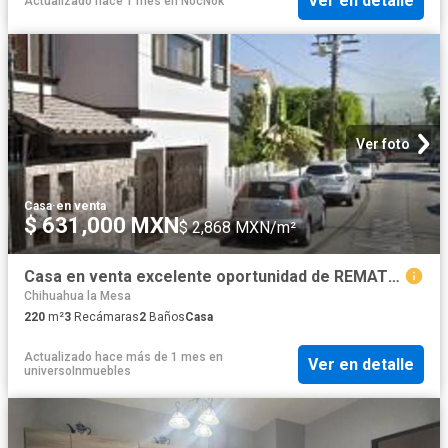
Ver en detalle
Actualizado hace 1 mes
en
NocNok
Ver foto
Casa
·
en venta
$ 631,000 MXN
$ 2,868 MXN/m²
Casa en venta excelente oportunidad de REMATE BANCARIO
Chihuahua la Mesa
220
m²
3
Recámaras
2
Baños
Casa
Actualizado hace más de 1 mes
en
Ver en detalle
universoInmuebles