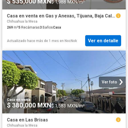
$ 535,000 MXN
$ 1,988 MXN/m²
Casa en venta en Gas y Anexas, Tijuana, Baja California
Chihuahua la Mesa
269
m²
5
Recámaras
3
Baños
Casa
Ver en detalle
Actualizado hace más de 1 mes
en
NocNok
Ver foto
Casa
·
en venta
$ 380,000 MXN
$ 1,583 MXN/m²
Casa en Las Brisas
Chihuahua la Mesa