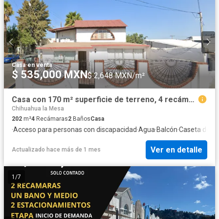
Casa
·
en venta
$ 535,000 MXN
$ 2,648 MXN/m²
Casa con 170 m² superficie de terreno, 4 recámaras en venta, Tijuana
Chihuahua la Mesa
202
m²
4
Recámaras
2
Baños
Casa
·
Acceso para personas con discapacidad
·
Agua
·
Balcón
·
Caseta de vig
Ver en detalle
Actualizado hace más de 1 mes
1
/
7