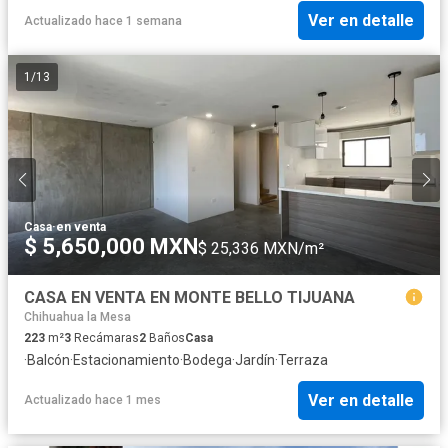
Ver en detalle
Actualizado hace 1 semana
1
/
13
Casa
·
en venta
$ 5,650,000 MXN
$ 25,336 MXN/m²
CASA EN VENTA EN MONTE BELLO TIJUANA
Chihuahua la Mesa
223
m²
3
Recámaras
2
Baños
Casa
·
Balcón
·
Estacionamiento
·
Bodega
·
Jardín
·
Terraza
Ver en detalle
Actualizado hace 1 mes