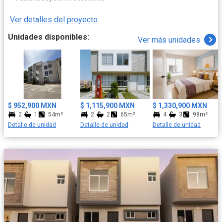
sinónimo de comodidad y conectividad. Disfruta de amenidades
diseñadas para toda la familia: acceso controlado para tu
Ver detalles del proyecto
seguridad, áreas verdes, juegos infantiles, espacios deportivos,
escuelas cercanas y zonas comerciales. Además, es un
Unidades disponibles:
Ver más unidades
desarrollo pet friendly para que todos en casa estén felices.
Todo esto desde $814,700 MXN. ¡Ven y conoce el lugar perfecto
para comenzar tu nueva vida!
$ 952,900 MXN
$ 1,115,900 MXN
$ 1,330,900 MXN
2
1
54m²
2
2
65m²
4
3
98m²
Detalle de unidad
Detalle de unidad
Detalle de unidad