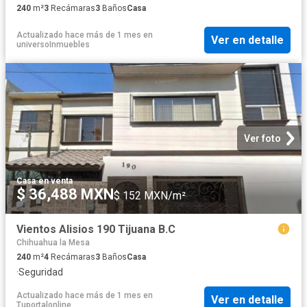
240
m²
3
Recámaras
3
Baños
Casa
Actualizado hace más de 1 mes
en
Ver en detalle
universoInmuebles
Ver foto
Casa
·
en venta
$ 36,488 MXN
$ 152 MXN/m²
Vientos Alisios 190 Tijuana B.C
Chihuahua la Mesa
240
m²
4
Recámaras
3
Baños
Casa
·
Seguridad
Actualizado hace más de 1 mes
en
Ver en detalle
Tuportalonline