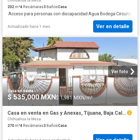
Chihuahua la Mesa
202
m²
4
Recámaras
3
Baños
Casa
·
Acceso para personas con discapacidad
·
Agua
·
Bodega
·
Circuito cer
Ver en detalle
Actualizado hace 1 mes
Ver foto
Casa
·
en venta
$ 535,000 MXN
$ 1,981 MXN/m²
Casa en venta en Gas y Anexas, Tijuana, Baja California
Chihuahua la Mesa
270
m²
4
Recámaras
3
Baños
Casa