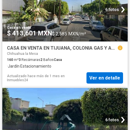
6 fotos
Casa
·
en venta
$ 413,601 MXN
$ 2,585 MXN/m²
CASA EN VENTA EN TIJUANA, COLONIA GAS Y ANEXAS. CASA DE REMATE!
Chihuahua la Mesa
160
m²
3
Recámaras
2
Baños
Casa
·
Jardín
·
Estacionamiento
Actualizado hace más de 1 mes
en
Ver en detalle
Inmuebles24
6 fotos