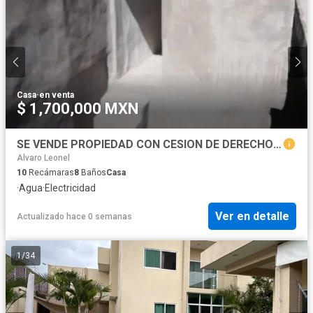
Casa
·
en venta
$ 1,700,000 MXN
SE VENDE PROPIEDAD CON CESION DE DERECHOS EN YAUTEPEC SE ENTRA POR AV CUAHNUAHUAC IDEAL PARA HACER UNA VENCIDAD Y RENTARLA CUANTO CON 10 CUARTOS Y TI
Alvaro Leonel
10
Recámaras
8
Baños
Casa
·
Agua
·
Electricidad
Ver en detalle
Actualizado hace 0 semanas
1
/
34