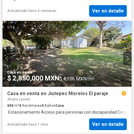
Ver en detalle
Actualizado hace 0 semanas
1
/
16
Casa
·
en venta
$ 2,850,000 MXN
$ 4,106 MXN/m²
Casa en venta en Jiutepec Morelos El paraje
Alvaro Leonel
694
m²
4
Recámaras
4
Baños
Casa
·
Estacionamiento
·
Acceso para personas con discapacidad
·
Cocina 
Ver en detalle
Actualizado hace 1 mes