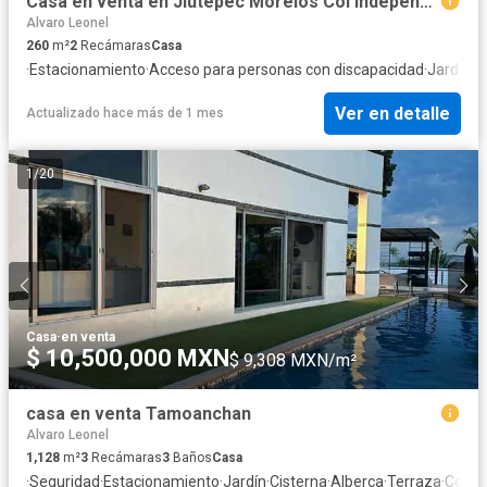
Casa en venta en Jiutepec Morelos Col Independencia
Alvaro Leonel
260
m²
2
Recámaras
Casa
·
Estacionamiento
·
Acceso para personas con discapacidad
·
Jardín
·
C
Ver en detalle
Actualizado hace más de 1 mes
1
/
20
Casa
·
en venta
$ 10,500,000 MXN
$ 9,308 MXN/m²
casa en venta Tamoanchan
Alvaro Leonel
1,128
m²
3
Recámaras
3
Baños
Casa
·
Seguridad
·
Estacionamiento
·
Jardín
·
Cisterna
·
Alberca
·
Terraza
·
Cocina