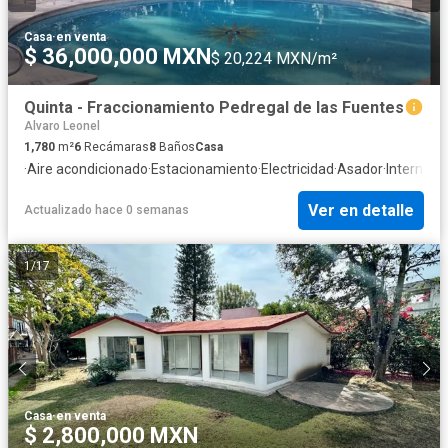
Casa
·
en venta
$ 36,000,000 MXN
$ 20,224 MXN/m²
Quinta - Fraccionamiento Pedregal de las Fuentes
Alvaro Leonel
1,780
m²
6
Recámaras
8
Baños
Casa
·
Aire acondicionado
·
Estacionamiento
·
Electricidad
·
Asador
·
Internet
·
S
Ver en detalle
Actualizado hace 0 semanas
1
/
17
Casa
·
en venta
$ 2,800,000 MXN