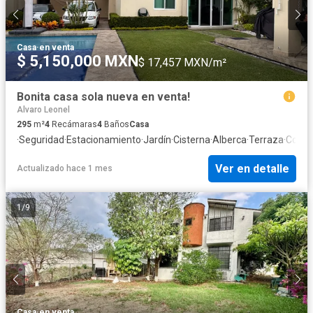
Casa
·
en venta
$ 5,150,000 MXN
$ 17,457 MXN/m²
Bonita casa sola nueva en venta!
Alvaro Leonel
295
m²
4
Recámaras
4
Baños
Casa
·
Seguridad
·
Estacionamiento
·
Jardín
·
Cisterna
·
Alberca
·
Terraza
·
Cocina
Ver en detalle
Actualizado hace 1 mes
1
/
9
Casa
·
en venta