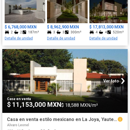
jacuzzi. - Jardín central y zona de paseo. Seguridad: - Control de
acceso. - Vigilancia 24/7. - Circuito cerrado de televisión.
Financiamiento flexible para que puedas adquirir tu hogar sin
preocupaciones. Entrega Inmediata. ¡No pierdas esta
oportunidad de vivir en el lugar de tus sueños!
$ 6,768,000 MXN
$ 8,962,900 MXN
$ 17,813,000 MXN
2
2
187m²
3
3
300m²
4
4
520m²
Detalle de unidad
Detalle de unidad
Detalle de unidad
Ver foto
Casa
·
en venta
$ 11,153,000 MXN
$ 18,588 MXN/m²
Casa en venta estilo mexicano en La Joya, Yautepec
Alvaro Leonel