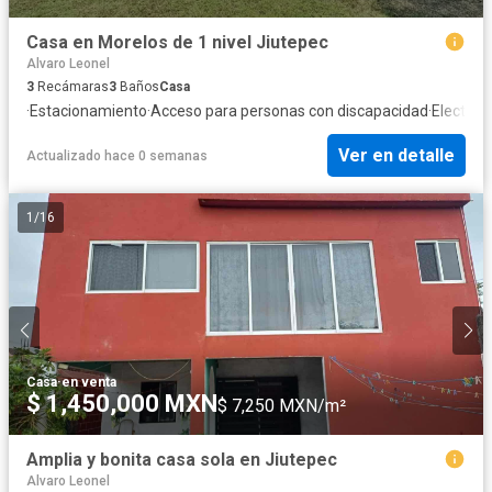
Casa en Morelos de 1 nivel Jiutepec
Alvaro Leonel
3
Recámaras
3
Baños
Casa
·
Estacionamiento
·
Acceso para personas con discapacidad
·
Electrici
Ver en detalle
Actualizado hace 0 semanas
1
/
16
Casa
·
en venta
$ 1,450,000 MXN
$ 7,250 MXN/m²
Amplia y bonita casa sola en Jiutepec
Alvaro Leonel