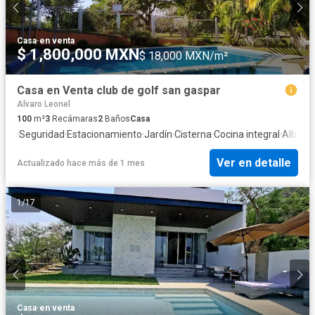
Casa
·
en venta
$ 1,800,000 MXN
$ 18,000 MXN/m²
Casa en Venta club de golf san gaspar
Alvaro Leonel
100
m²
3
Recámaras
2
Baños
Casa
·
Seguridad
·
Estacionamiento
·
Jardín
·
Cisterna
·
Cocina integral
·
Alberc
Ver en detalle
Actualizado hace más de 1 mes
1
/
17
Casa
·
en venta