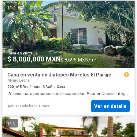
1
/
17
Casa
·
en venta
$ 8,000,000 MXN
$ 8,695 MXN/m²
Casa en venta en Jiutepec Morelos El Paraje
Alvaro Leonel
920
m²
5
Recámaras
3
Baños
Casa
·
Acceso para personas con discapacidad
·
Asador
·
Cocina integral
·
Se
Ver en detalle
Actualizado hace 1 mes
1
/
15