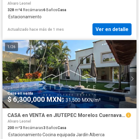
Alvaro Leonel
328
m²
4
Recámaras
6
Baños
Casa
·
Estacionamiento
Ver en detalle
Actualizado hace más de 1 mes
1
/
26
Casa
·
en venta
$ 6,300,000 MXN
$ 31,500 MXN/m²
CASA en VENTA en JIUTEPEC Morelos Cuernavaca
Alvaro Leonel
200
m²
3
Recámaras
3
Baños
Casa
·
Estacionamiento
·
Cocina equipada
·
Jardín
·
Alberca