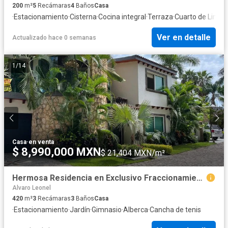
200
m²
5
Recámaras
4
Baños
Casa
·
Estacionamiento
·
Cisterna
·
Cocina integral
·
Terraza
·
Cuarto de Limpi
Ver en detalle
Actualizado hace 0 semanas
1
/
14
Casa
·
en venta
$ 8,990,000 MXN
$ 21,404 MXN/m²
Hermosa Residencia en Exclusivo Fraccionamiento Kloster Sumiya-Jiutepec Morelos
Alvaro Leonel
420
m²
3
Recámaras
3
Baños
Casa
·
Estacionamiento
·
Jardín
·
Gimnasio
·
Alberca
·
Cancha de tenis