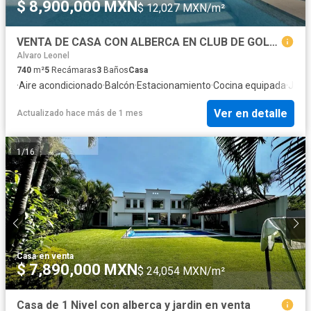
$ 8,900,000 MXN
$ 12,027 MXN/m²
VENTA DE CASA CON ALBERCA EN CLUB DE GOLF SAN GASPAR JIUTEPEC
Alvaro Leonel
740
m²
5
Recámaras
3
Baños
Casa
·
Aire acondicionado
·
Balcón
·
Estacionamiento
·
Cocina equipada
·
Jard
Ver en detalle
Actualizado hace más de 1 mes
1
/
16
Casa
·
en venta
$ 7,890,000 MXN
$ 24,054 MXN/m²
Casa de 1 Nivel con alberca y jardin en venta