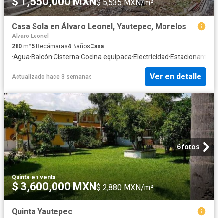
$ 1,550,000 MXN
$ 5,535 MXN/m²
Casa Sola en Álvaro Leonel, Yautepec, Morelos
Alvaro Leonel
280
m²
5
Recámaras
4
Baños
Casa
·
Agua
·
Balcón
·
Cisterna
·
Cocina equipada
·
Electricidad
·
Estacionamien
Ver en detalle
Actualizado hace 3 semanas
6 fotos
Quinta
·
en venta
$ 3,600,000 MXN
$ 2,880 MXN/m²
Quinta Yautepec