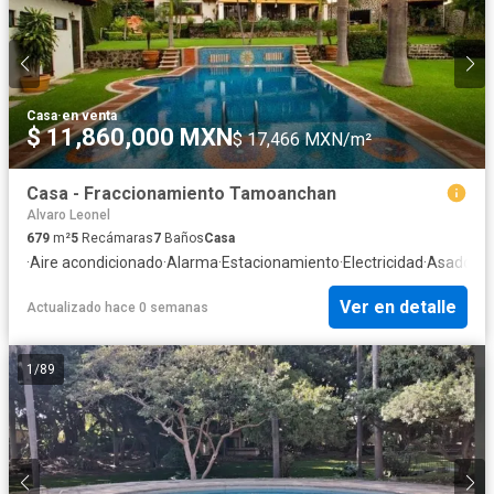
Casa
·
en venta
$ 11,860,000 MXN
$ 17,466 MXN/m²
Casa - Fraccionamiento Tamoanchan
Alvaro Leonel
679
m²
5
Recámaras
7
Baños
Casa
·
Aire acondicionado
·
Alarma
·
Estacionamiento
·
Electricidad
·
Asador
·
I
Ver en detalle
Actualizado hace 0 semanas
1
/
89