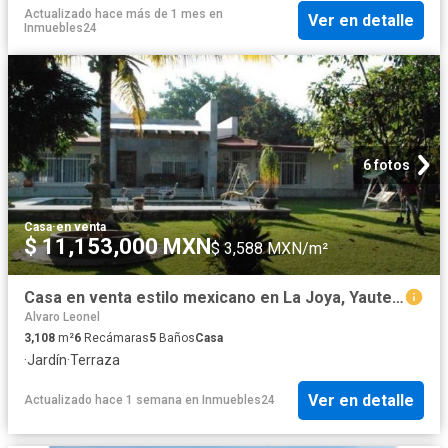
Actualizado hace más de 1 mes
en
Ver en detalle
Inmuebles24
6 fotos
Casa
·
en venta
$ 11,153,000 MXN
$ 3,588 MXN/m²
Casa en venta estilo mexicano en La Joya, Yautepec
Alvaro Leonel
3,108
m²
6
Recámaras
5
Baños
Casa
·
Jardín
·
Terraza
Ver en detalle
Actualizado hace 1 semana
en
Inmuebles24