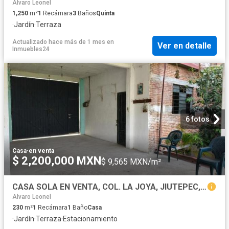
Alvaro Leonel
1,250
m²
1
Recámara
3
Baños
Quinta
·
Jardín
·
Terraza
Actualizado hace más de 1 mes
en
Ver en detalle
Inmuebles24
6 fotos
Casa
·
en venta
$ 2,200,000 MXN
$ 9,565 MXN/m²
CASA SOLA EN VENTA, COL. LA JOYA, JIUTEPEC, MORELOS
Alvaro Leonel
230
m²
1
Recámara
1
Baño
Casa
·
Jardín
·
Terraza
·
Estacionamiento