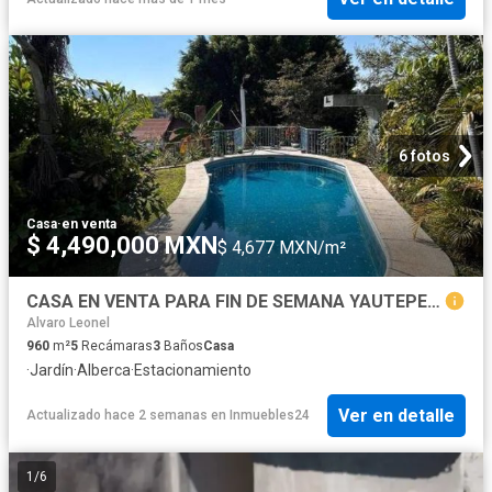
6 fotos
Casa
·
en venta
$ 4,490,000 MXN
$ 4,677 MXN/m²
CASA EN VENTA PARA FIN DE SEMANA YAUTEPEC MORELOS
Alvaro Leonel
960
m²
5
Recámaras
3
Baños
Casa
·
Jardín
·
Alberca
·
Estacionamiento
Ver en detalle
Actualizado hace 2 semanas
en
Inmuebles24
1
/
6