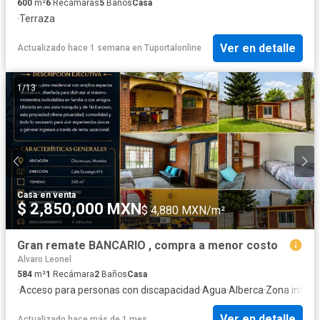
600
m²
6
Recámaras
5
Baños
Casa
·
Terraza
Ver en detalle
Actualizado hace 1 semana
en
Tuportalonline
1
/
13
Casa
·
en venta
$ 2,850,000 MXN
$ 4,880 MXN/m²
Gran remate BANCARIO , compra a menor costo
Alvaro Leonel
584
m²
1
Recámara
2
Baños
Casa
·
Acceso para personas con discapacidad
·
Agua
·
Alberca
·
Zona infanti
Ver en detalle
Actualizado hace más de 1 mes