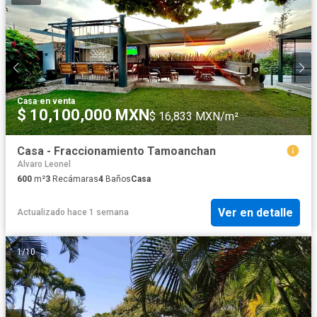
Casa
·
en venta
$ 10,100,000 MXN
$ 16,833 MXN/m²
Casa - Fraccionamiento Tamoanchan
Alvaro Leonel
600
m²
3
Recámaras
4
Baños
Casa
Ver en detalle
Actualizado hace 1 semana
1
/
10