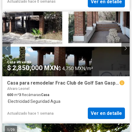
Ver en detalle
Actualizado hace 0 semanas
1
/
6
Casa
·
en venta
$ 2,850,000 MXN
$ 4,750 MXN/m²
Casa para remodelar Frac Club de Golf San Gaspar, Jiutepec-Morelos
Alvaro Leonel
600
m²
3
Recámaras
Casa
·
Electricidad
·
Seguridad
·
Agua
Ver en detalle
Actualizado hace 1 semana
1
/
29