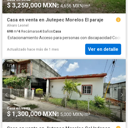
$ 3,250,000 MXN
$ 4,656 MXN/m²
Casa en venta en Jiutepec Morelos El paraje
Alvaro Leonel
698
m²
4
Recámaras
4
Baños
Casa
·
Estacionamiento
·
Acceso para personas con discapacidad
·
Cocina 
Ver en detalle
Actualizado hace más de 1 mes
1
/
14
Casa
·
en venta
$ 1,300,000 MXN
$ 5,000 MXN/m²