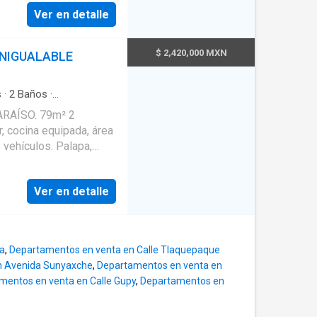
tos para tus fechas
Ver en detalle
ntos privados, zona
omodidad en tu día a
SPACIOS
as para el máximo
$ 2,420,000 MXN
INIGUALABLE
calidad. ● Cocina
ala-comedor con
rvicio con baño
s
·
2
Baños
·
rdín
·
Alberca
·
Terraza
·
pio. 🏊‍♂️
ARAÍSO. 79m² 2
cceso para personas
n área de camastros.
 cocina equipada, área
til
·
Sala polivalente
·
lapa y asador para
de televisión
·
Electricidad
 vehículos. Palapa,
atizado. ● Doble
al
·
Asador
·
Zonas
cia las 24 hrs, cámaras
et
·
Caseta de vigilancia
·
tacionamiento techado
:
Ver en detalle
cia las 24 horas. ●
cio de
na
,
Departamentos en venta en Calle Tlaquepaque
n Avenida Sunyaxche
,
Departamentos en venta en
mentos en venta en Calle Gupy
,
Departamentos en