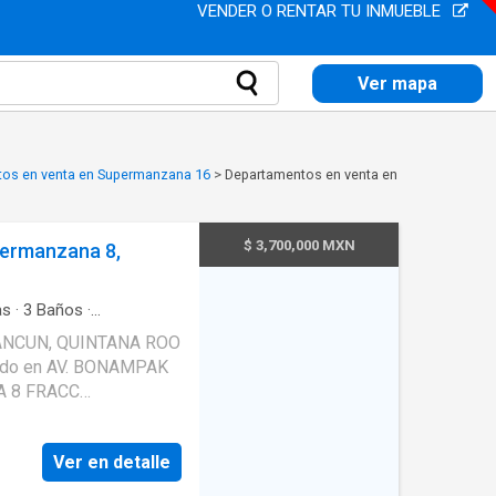
VENDER O RENTAR TU INMUEBLE
Ver mapa
os en venta en Supermanzana 16
>
Departamentos en venta en
$ 3,700,000 MXN
permanzana 8,
as
·
3
Baños
·
ANCUN, QUINTANA ROO
cado en AV. BONAMPAK
A 8 FRACC
Precio comparables:
Superficie del
Ver en detalle
verdes. Situación legal.
a esta oportunidad,