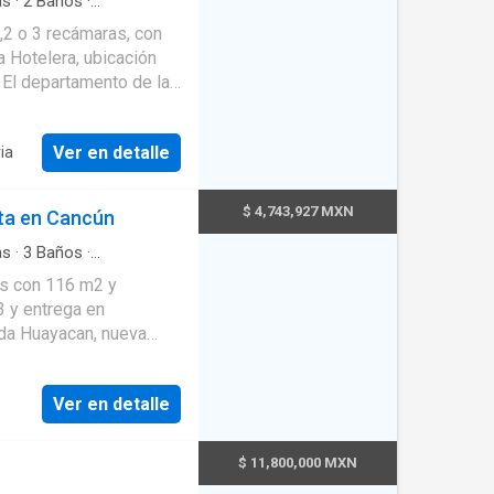
as
·
2
Baños
·
,2 o 3 recámaras, con
a Hotelera, ubicación
! El departamento de la
so 18 con precio de
ciembre de 2028
Ver en detalle
ia
y más de 20 amenidades
echo de tu inversión!!
 recámaras y 100 m2
$ 4,743,927 MXN
ta en Cancún
ar Ciclovia Tenis
as
·
3
Baños
·
rdín
·
Alberca
·
Cocina
he Business center
as con 116 m2 y
a polivalente
·
Internet
·
Pool bar Spa Bar sky
3 y entrega en
til Asadores Area
da Huayacan, nueva
entos Junior club Pet
Cuenta con 1
 fiestas infantil
Ver en detalle
das!! Tenemos
y se paga el enganche.
ga en diciembre 2027 y
ega Opcion 2 30% de
$ 11,800,000 MXN
entrega Entrega
mejores