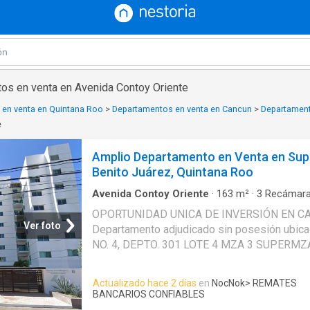
os en venta en Avenida Contoy Oriente
en venta en Quintana Roo
>
Departamentos en venta en Cancun
>
Departament
e
Amplio Departamento en Venta en Su
Benito Juárez, Quintana Roo
Avenida Contoy Oriente
·
163
m²
·
3
Recámar
Apartamento
·
Alberca
OPORTUNIDAD UNICA DE INVERSIÓN EN C
Ver foto
Departamento adjudicado sin posesión ubi
NO. 4, DEPTO. 301 LOTE 4 MZA 3 SUPERMZ
RESIDENCIAL TORRE BONAMPAK CP 77500. 
$5.7 MDP Precio de oportunidad: $3.7 MDP ️ 
Actualizado hace 2 días
en
NocNok
> REMATES
departamento 164 m² 2 2.5 3 Alberca y áreas 
BANCARIOS CONFIABLES
Inmueble adjudicado, SIN posesión. Aprovech