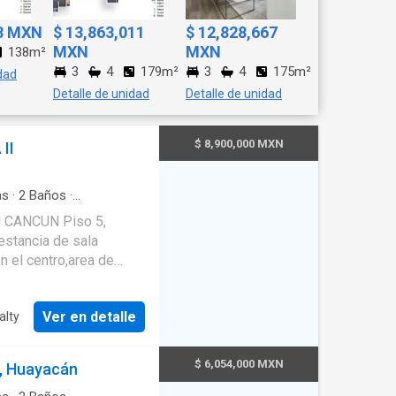
63 MXN
$ 13,863,011
$ 12,828,667
MXN
MXN
138m²
3
4
179m²
3
4
175m²
dad
Detalle de unidad
Detalle de unidad
$ 8,900,000 MXN
II
as
·
2
Baños
·
rca
·
Zona infantil
·
CANCUN Piso 5,
uarto de Limpieza
·
stancia de sala
sio
·
Jardín
·
Recámara
n el centro,area de
dad 24/7,amenidades :
Ver en detalle
lty
arezcancun
acancun
$ 6,054,000 MXN
, Huayacán