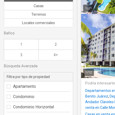
Casas
1
/
21
Terrenos
Locales comerciales
Baños
1
2
3
4+
Búsqueda Avanzada
1
/
12
Filtra por tipo de propiedad
Podría interesart
Apartamento
Departamentos en 
Condominio
Benito Juárez
,
Dep
Andador Claveles 
Condominio Horizontal
venta en Calle Mo
Casas en venta en