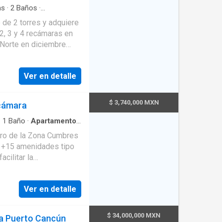
ara cada residencia y
as
·
2
Baños
·
iento
·
Gimnasio
 acceso a servicios de
o de 2 torres y adquiere
LS Cancún Hotel.
2, 3 y 4 recámaras en
vicio de toallas y una
 Norte en diciembre
 mar Gimnasio equipado
iento, y pelotas de
Ver en detalle
e). Cuenta también con
enter
che 15% sin
$ 3,740,000 MXN
cámara
% Enganche 50%
·
1
Baño
·
Apartamento
·
tro de la Zona Cumbres
l del departamento de su
, +15 amenidades tipo
cilitar la
rsionistas del proyecto,
zona con vistas hacia la
Ver en detalle
es!! Y centro comercial
2
$ 34,000,000 MXN
a Puerto Cancún