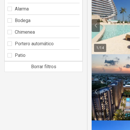
Alarma
Bodega
Chimenea
Portero automático
1
/
14
Patio
Borrar filtros
1
/
10