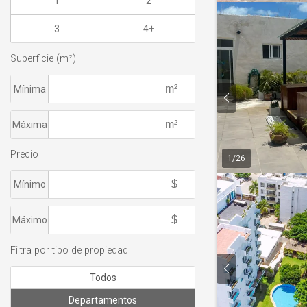
1
2
3
4+
Superficie (m²)
Mínima
Máxima
Precio
1
/
26
Mínimo
Máximo
Filtra por tipo de propiedad
Todos
Departamentos