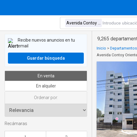
9,265 departament
Recibe nuevos anuncios en tu
email
Inicio
>
Departamentos 
Avenida Contoy Orient
Guardar búsqueda
En venta
En alquiler
Ordenar por:
Recámaras