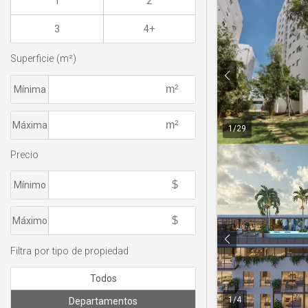
1
2
3
4+
Superficie (m²)
Mínima
Máxima
1
/
29
Precio
Mínimo
Máximo
Filtra por tipo de propiedad
Todos
1
/
4
Departamentos