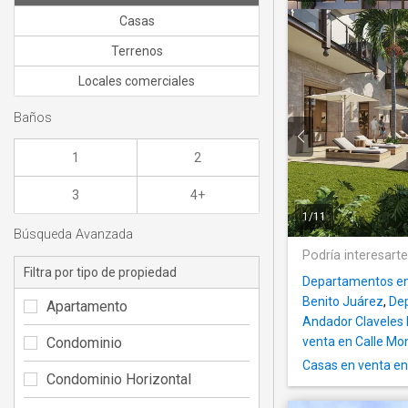
Casas
Terrenos
Locales comerciales
Baños
1
2
3
4+
1
/
11
Búsqueda Avanzada
Podría interesart
Filtra por tipo de propiedad
Departamentos en 
Benito Juárez
,
Dep
Apartamento
Andador Claveles 
Condominio
venta en Calle Mo
Casas en venta e
Condominio Horizontal