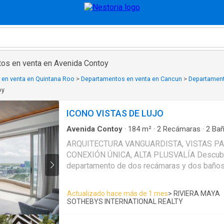
os en venta en Avenida Contoy
en venta en Quintana Roo
>
Departamentos en venta en Cancun
>
Departament
oy
ICONO VISTAS DE LUJO
Avenida Contoy
·
184
m²
·
2
Recámaras
·
2
Bañ
Aire acondicionado
·
Asador
·
Elevador
·
Alberca
ARQUITECTURA VANGUARDISTA, VISTAS P
CONEXIÓN ÚNICA, ALTA PLUSVALÍA Descubre este exclusivo
departamento de dos recámaras y dos baños 
con 184.18 m2 (1,982.50 Sq. Ft.) totales, dent
arquitectura vanguardista entregada en 2021.
Actualizado hace más de 1 mes
> RIVIERA MAYA
distingue por su inigualable luminosidad nat
SOTHEBYS INTERNATIONAL REALTY
modernos. La principal característica es la vi
espectáculo panorámico completo del amanec