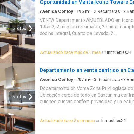
Oportunidad en Venta Icono Towers 
necesitas.PLANTA BAJAImpresionante sala 
altura que brinda amplitud y elegancia natur
Avenida Contoy
·
195
m²
·
2
Recámaras
·
2
Bañ
Spa
·
Gimnasio
·
Estacionamiento
·
Seguridad
librero empotrado en fina madera.Cocina inte
VENTA Departamento AMUEBLADO en Icono 
equipada con refrigerador, estufa, lavavajilla
195m2, 2 amplias recámaras, 2 baños comple
6 fotos
amplia despensa.Medio baño para visitas.Gra
cocina integral, Cuarto de Lavado, 2
ideal para reuniones y momentos de descans
estacionamientos.AMENIDADES: 2 albercas, 
y cuarto de servicio con baño completo.PL
gym, deli mart, kids club, business center, s
recámaras.La recámara principal destaca por
Actualizado hace más de 1 mes
en
Inmuebles24
lobby, seguridad.Precio $7,700,000 pesosCo
vestidor, clóset y baño privado.Segunda rec
9985773521
Departamento en venta centrico en C
Avenida Contoy
·
207
m²
·
3
Recámaras
·
3
Bañ
Alberca
·
Estacionamiento
Departamento en Venta Zona Privilegiada de 
Ubicación cerca de todo en Cancún mu centric
6 fotos
quienes buscan confort, privacidad y un estil
sofisticado, dentro de una de las zonas con 
accesibilidad de la ciudad.El departamento c
Actualizado hace 2 semanas
en
Inmuebles24
excelente distribución en un solo nivel y es
bien iluminados:? Distribución3 recámaras co