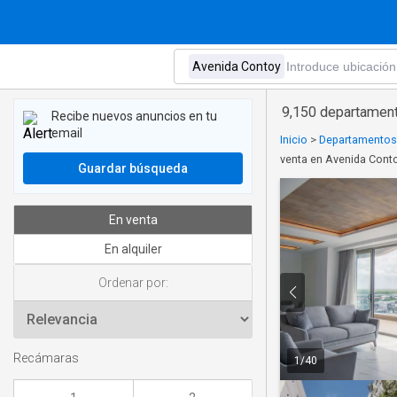
9,150 departament
Recibe nuevos anuncios en tu
email
Inicio
>
Departamentos 
venta en Avenida Cont
Guardar búsqueda
En venta
En alquiler
Ordenar por:
Recámaras
1
/
40