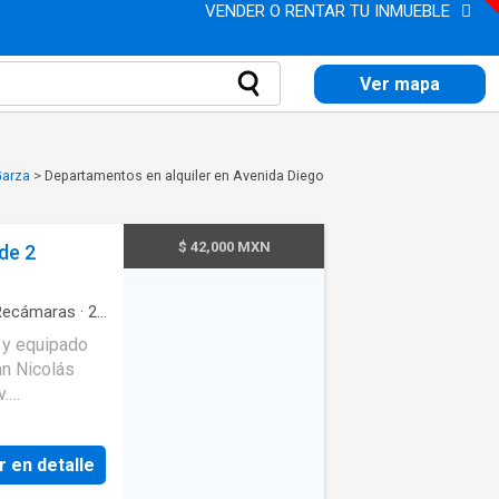
VENDER O RENTAR TU INMUEBLE
Ver mapa
Garza
>
Departamentos en alquiler en Avenida Diego
$ 42,000 MXN
de 2
ecámaras
·
2
do
·
Alberca
·
 y equipado
ncha de tenis
sión
·
Cocina
to
·
Gimnasio
·
v.
e
·
Seguridad
·
, medio baño
r en detalle
 refrigerador,