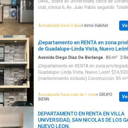
UANL, sobre av. universidad, cerca de Soriana
pueden variar según el
Gas natural
·
Recámara con closet
·
Terraza
·
Wi
encantara!!
modelo y metraje del
verdes
club, clinica 6, Av. Juan Pablo segundo. Totalmente
departamento.
amueblado, incluye: Cama matrimonial: sabanas y edredon.
cocina integral equipada: refrigerador, micro
Ve
Actualizado hace 3 días
> Inmo-Habitat
cafetera, licuadora, utensilios de cocina. bañ
closets. comedor con 2 sillas. minisplit. aban
Persianas. Puerta principal con acceso control
¡Departamento en RENTA en zona privi
Incluye agua, gas, internet y un dia de limpiez
de Guadalupe-Linda Vista, Nuevo León
semana. No incluye la luz . Requisitos: solo ejecutivos, y
se requiere Poliza juridica de arrendamiento
Avenida Diego Díaz De Berlanga
·
85
m²
·
2
Re
Baños
·
Apartamento
·
Asador
·
Caseta de vigil
¡Departamento en RENTA en zona privilegiad
integral
·
Estacionamiento
·
Azotea
·
Terraza
·
Wi
Guadalupe-Linda Vista, Nuevo León! $24,500 MXN
(mantenimiento incluido) Construcción: 85 m² Terreno:
72.65 m² + Roof Garden de 30.50 m² Ubicado en tercer
piso 1 cajón de estacionamiento 2 recám
Actualizado hace más de 1 mes
> GRUPO
Ve
completos Vive con comodidad y seguridad en Albana
BIENN
Residencial, ubicado en Colonia Linda Vista, 
colonia privada con vigilancia 24/7, control 
DEPARTAMENTO EN RENTA EN VILLA
alta seguridad. Una excelente opción para habitar o invertir,
UNIVERSIDAD, SAN NICOLAS DE LOS G
gracias a su funcionalidad, excelente estado
NUEVO LEON.