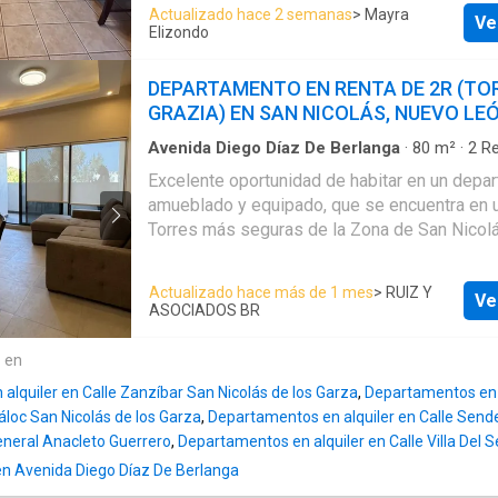
un segundo baño completo que se comparte 
Actualizado hace 2 semanas
> Mayra
asadores 🎾 Canchas deportivas 🛒 Mini ox
Ve
segunda habitación y area social, cocina equ
Elizondo
Enormes áreas de jardinería y espacios exter
refrigerador, lavandería con boiler, terraza co
relajarse Ideal para profesionistas, parejas o
minisplit y solo un estacionamiento.
DEPARTAMENTO EN RENTA DE 2R (TO
que buscan un espacio cómodo, funcional y 
GRAZIA) EN SAN NICOLÁS, NUEVO LE
ubicación. ✨ 🚫 No mascotas 📄 Se requiere
jurídica 📲 Agenda tu cita:
Avenida Diego Díaz De Berlanga
·
80
m²
·
2
Re
Baños
·
Apartamento
·
Acceso para personas 
Excelente oportunidad de habitar en un depa
discapacidad
·
Aire acondicionado
·
Alberca
·
Zo
amueblado y equipado, que se encuentra en 
Asador
·
Calefacción
·
Caseta de vigilancia
·
Coc
Estacionamiento
·
Gimnasio
·
Recámara con clo
Torres más seguras de la Zona de San Nicolá
polivalente
·
Seguridad
·
Zonas verdes
Grazia. El departamento es para estrenar, cue
-80mts2 -2 Recámaras -2 Baños -Climas Inver
Actualizado hace más de 1 mes
> RUIZ Y
Ve
calor -Área de sala comedor -Cocina equipada y práctica -
ASOCIADOS BR
Lavandería con centro de lavado vertical Ubicados
estratégicamente en la mejor Zona residenci
e en
Nicolás De Los Garza, N.L. -Rodeado de área
lquiler en Calle Zanzíbar San Nicolás de los Garza
,
Departamentos en a
espacios para estar al aire libre, ideales para
láloc San Nicolás de los Garza
,
Departamentos en alquiler en Calle Sende
personal y/o familiar. Cuenta con amenidade
General Anacleto Guerrero
,
Departamentos en alquiler en Calle Villa Del 
sociales para el entretenimiento y espacios
 en Avenida Diego Díaz De Berlanga
para la vida diaria. Cuenta con 2 cajones de