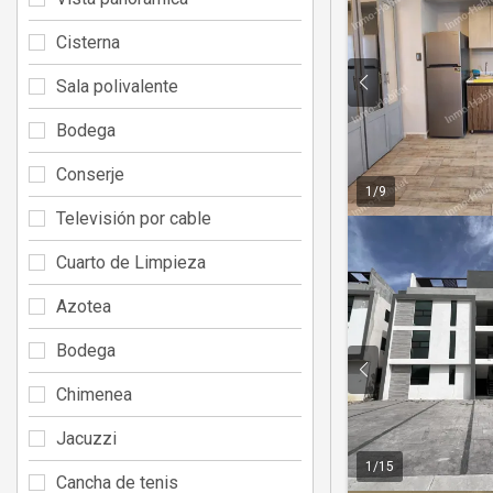
Cisterna
Sala polivalente
Bodega
Conserje
1
/
9
Televisión por cable
Cuarto de Limpieza
Azotea
Bodega
Chimenea
Jacuzzi
1
/
15
Cancha de tenis