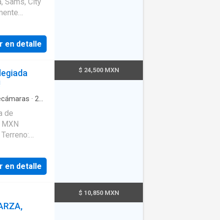
, Sams, City
fi
·
Zonas
ondas,
r en detalle
o completo.
ico.
ado (tarjeta).
$ 24,500 MXN
legiada
a a la
!
. No mascotas.
cámaras
·
2
ancia
·
Cocina
a de
fi
aras 2 baños
r en detalle
dentro de
de acceso y
$ 10,850 MXN
ARZA,
 de