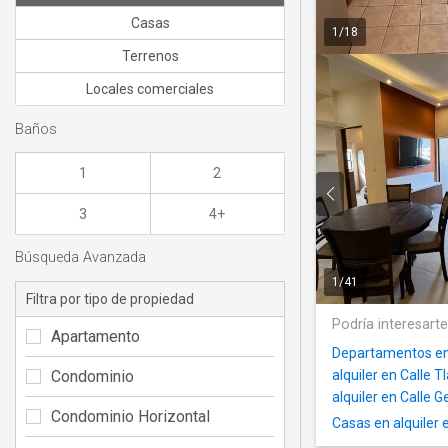
Casas
1
/
18
Terrenos
Locales comerciales
Baños
1
2
3
4+
Búsqueda Avanzada
1
/
41
Filtra por tipo de propiedad
Podría interesart
Apartamento
Departamentos en a
Condominio
alquiler en Calle T
alquiler en Calle 
Condominio Horizontal
Casas en alquiler