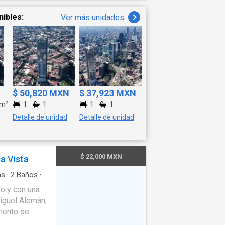
nibles:
Ver más unidades
$ 50,820 MXN
$ 37,923 MXN
m²
1
1
1
1
Detalle de unidad
Detalle de unidad
$ 22,000 MXN
a Vista
as
·
2
Baños
·
do y con una
Miguel Alemán,
amento se
de