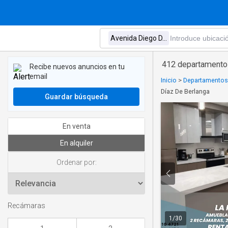
412 departamentos
Recibe nuevos anuncios en tu
email
Inicio
>
Departamentos 
Díaz De Berlanga
Guardar búsqueda
En venta
En alquiler
Ordenar por:
Recámaras
1
/
30