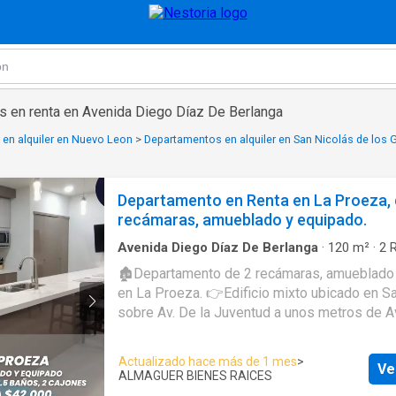
 en renta en Avenida Diego Díaz De Berlanga
en alquiler en Nuevo Leon
>
Departamentos en alquiler en San Nicolás de los 
Departamento en Renta en La Proeza, 
recámaras, amueblado y equipado.
Avenida Diego Díaz De Berlanga
·
120
m²
·
2
R
Baños
·
Apartamento
·
Agua
·
Aire acondiciona
🏚️Departamento de 2 recámaras, amueblado
Zona infantil
·
Asador
·
Balcón
·
Calefacción
·
Ca
en La Proeza. 👉Edificio mixto ubicado en San Nicolás
·
Caseta de vigilancia
·
Circuito cerrado de televi
integral
·
Electricidad
·
Elevador
·
Estacionamien
sobre Av. De la Juventud a unos metros de A
Internet
·
Recámara con closet
·
Sala polivalent
Universidad. ✅Distribución: Dos recámaras, cada una con
Vista panorámica
·
Zonas verdes
baño completo, área de sala comedor, cocina
Actualizado hace más de 1 mes
>
Ve
para visitas, estancia, lavandería y balcón. 👌Se renta con
ALMAGUER BIENES RAICES
cocina integral con parrilla eléctrica, campana,