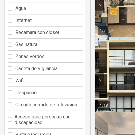
Agua
Internet
1
/
7
Recámara con closet
Gas natural
Zonas verdes
Caseta de vigilancia
Wifi
Despacho
Circuito cerrado de televisión
1
/
18
Acceso para personas con
discapacidad
Vista panorámica