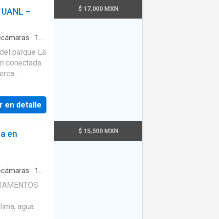
jones de
$ 17,000 MXN
 UANL –
miento¡No
 excepcional¡
cámaras
·
1
ega
·
Jardín
·
piedades, las
del parque La
 Consulte con
en conectada.
erca.
 se paga
r en detalle
ad
quien en su
$ 15,500 MXN
a en
 Escritorio
asyBroker ID:
cámaras
·
1
t
·
Aire
Electricidad
·
clima, agua