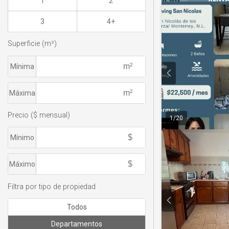
1
2
3
4+
Superficie (m²)
Mínima
Máxima
Precio ($ mensual)
1
/
20
Mínimo
Máximo
Filtra por tipo de propiedad
Todos
Departamentos