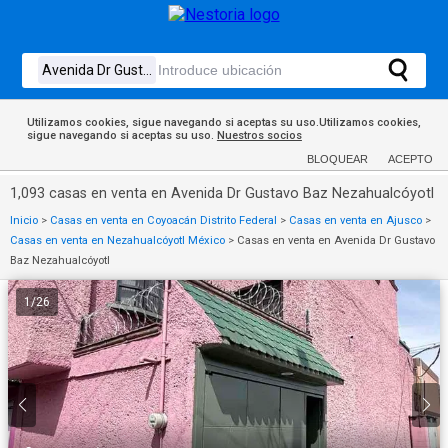
Utilizamos cookies, sigue navegando si aceptas su uso.Utilizamos cookies,
sigue navegando si aceptas su uso.
Nuestros socios
BLOQUEAR
ACEPTO
1,093 casas en venta en Avenida Dr Gustavo Baz Nezahualcóyotl
Inicio
>
Casas en venta en Coyoacán Distrito Federal
>
Casas en venta en Ajusco
>
Casas en venta en Nezahualcóyotl México
>
Casas en venta en Avenida Dr Gustavo
Baz Nezahualcóyotl
1
/
26