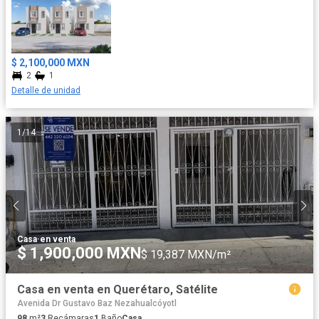
$ 2,100,000 MXN
2
1
Detalle de unidad
1
/
14
Casa
·
en venta
$ 1,900,000 MXN
$ 19,387 MXN/m²
Casa en venta en Querétaro, Satélite
Avenida Dr Gustavo Baz Nezahualcóyotl
98
m²
3
Recámaras
1
Baño
Casa