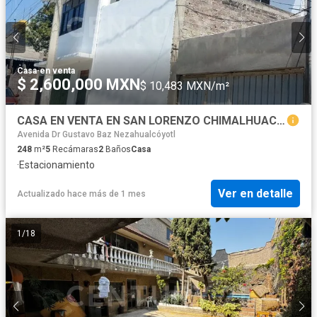
Casa
·
en venta
$ 2,600,000 MXN
$ 10,483 MXN/m²
CASA EN VENTA EN SAN LORENZO CHIMALHUACAN
Avenida Dr Gustavo Baz Nezahualcóyotl
248
m²
5
Recámaras
2
Baños
Casa
·
Estacionamiento
Ver en detalle
Actualizado hace más de 1 mes
1
/
18