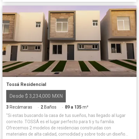
Tossá Residencial
Desde $ 3,234,000 MXN
3
Recámaras
2
Baños
89 a 135
m²
·
·
"Si estas buscando la casa de tus sueños, has llegado al lugar
correcto. TOSSÁ es el lugar perfecto para ti y tu familia.
Ofrecemos 2 modelos de residencias construidas con
materiales de alta calidad, comodidad y sobre todo un diseño