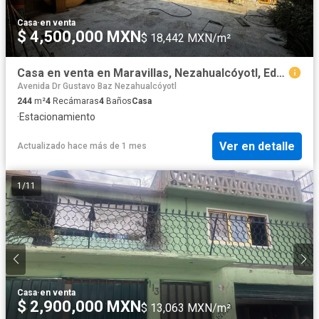
Casa
·
en venta
$ 4,500,000 MXN
$ 18,442 MXN/m²
Casa en venta en Maravillas, Nezahualcóyotl, Edo. Mex
Avenida Dr Gustavo Baz Nezahualcóyotl
244
m²
4
Recámaras
4
Baños
Casa
·
Estacionamiento
Ver en detalle
Actualizado hace más de 1 mes
1
/
11
Casa
·
en venta
$ 2,900,000 MXN
$ 13,063 MXN/m²