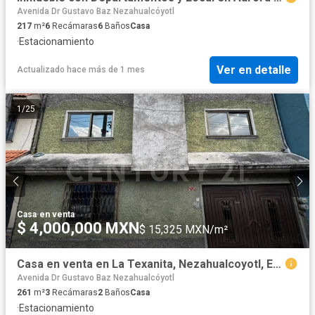
Avenida Dr Gustavo Baz Nezahualcóyotl
217
m²
6
Recámaras
6
Baños
Casa
·
Estacionamiento
Ver en detalle
Actualizado hace más de 1 mes
1
/
25
Casa
·
en venta
$ 4,000,000 MXN
$ 15,325 MXN/m²
Casa en venta en La Texanita, Nezahualcoyotl, Estado de México
Avenida Dr Gustavo Baz Nezahualcóyotl
261
m²
3
Recámaras
2
Baños
Casa
·
Estacionamiento