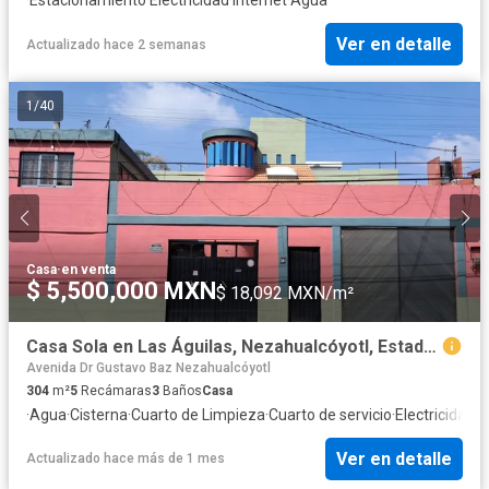
Ver en detalle
Actualizado hace 2 semanas
1
/
40
Casa
·
en venta
$ 5,500,000 MXN
$ 18,092 MXN/m²
Casa Sola en Las Águilas, Nezahualcóyotl, Estado de México
Avenida Dr Gustavo Baz Nezahualcóyotl
304
m²
5
Recámaras
3
Baños
Casa
·
Agua
·
Cisterna
·
Cuarto de Limpieza
·
Cuarto de servicio
·
Electricidad
·
E
Ver en detalle
Actualizado hace más de 1 mes