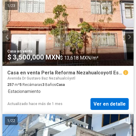
1
/
23
Casa
·
en venta
$ 3,500,000 MXN
$ 13,618 MXN/m²
Casa en venta Perla Reforma Nezahualcoyotl Estado De México
Avenida Dr Gustavo Baz Nezahualcóyotl
257
m²
5
Recámaras
3
Baños
Casa
·
Estacionamiento
Ver en detalle
Actualizado hace más de 1 mes
1
/
22