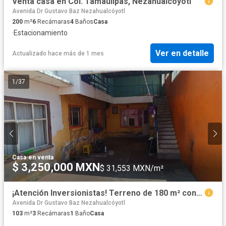
Venta casa en Col. Tamaulipas, Nezahualcoyotl
Avenida Dr Gustavo Baz Nezahualcóyotl
200
m²
6
Recámaras
4
Baños
Casa
·
Estacionamiento
Ver en detalle
Actualizado hace más de 1 mes
1
/
37
Casa
·
en venta
$ 3,250,000 MXN
$ 31,553 MXN/m²
¡Atención Inversionistas! Terreno de 180 m² con Gran Potencial – Col. Juan Escutia, CDMX
Avenida Dr Gustavo Baz Nezahualcóyotl
103
m²
3
Recámaras
1
Baño
Casa