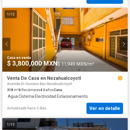
1
/
12
Casa
·
en venta
$ 3,800,000 MXN
$ 11,949 MXN/m²
Venta De Casa en Nezahualcoyotl
Avenida Dr Gustavo Baz Nezahualcóyotl
318
m²
6
Recámaras
4
Baños
Casa
·
Agua
·
Cisterna
·
Electricidad
·
Estacionamiento
Ver en detalle
Actualizado hace 3 días
1
/
13