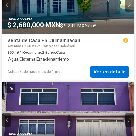
Casa
·
en venta
$ 2,680,000 MXN
$ 9,241 MXN/m²
Venta de Casa En Chimalhuacan
Avenida Dr Gustavo Baz Nezahualcóyotl
290
m²
4
Recámaras
2
Baños
Casa
·
Agua
·
Cisterna
·
Estacionamiento
Ver en detalle
Actualizado hace más de 1 mes
1
/
6
Casa
·
en venta