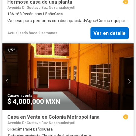
Hermosa casa de una planta
Avenida Dr Gustavo Baz Nezahualcóyotl
136
m²
3
Recámaras
1
Baño
Casa
·
Acceso para personas con discapacidad
·
Agua
·
Cocina equipada
·
Ele
Ver en detalle
Actualizado hace 2 semanas
1
/
52
Casa
·
en venta
$ 4,000,000 MXN
Casa en Venta en Colonia Metropolitana
Avenida Dr Gustavo Baz Nezahualcóyotl
6
Recámaras
4
Baños
Casa
·
Estacionamiento
·
Electricidad
·
Internet
·
Agua