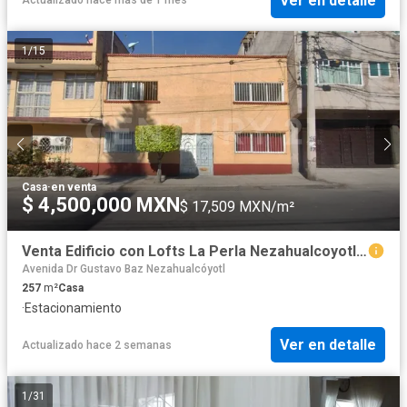
Ver en detalle
Actualizado hace más de 1 mes
1
/
15
Casa
·
en venta
$ 4,500,000 MXN
$ 17,509 MXN/m²
Venta Edificio con Lofts La Perla Nezahualcoyotl 11316
Avenida Dr Gustavo Baz Nezahualcóyotl
257
m²
Casa
·
Estacionamiento
Ver en detalle
Actualizado hace 2 semanas
1
/
31