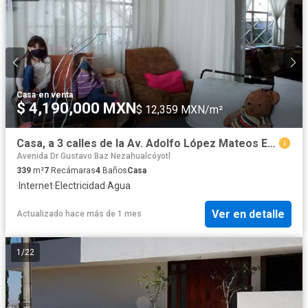
Casa
·
en venta
$ 4,190,000 MXN
$ 12,359 MXN/m²
Casa, a 3 calles de la Av. Adolfo López Mateos En Ciudad Nezahualcóyotl.
Avenida Dr Gustavo Baz Nezahualcóyotl
339
m²
7
Recámaras
4
Baños
Casa
·
Internet
·
Electricidad
·
Agua
Ver en detalle
Actualizado hace más de 1 mes
1
/
22