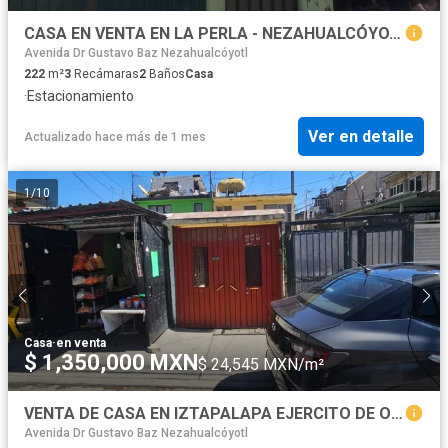
CASA EN VENTA EN LA PERLA - NEZAHUALCÓYOTL
Avenida Dr Gustavo Baz Nezahualcóyotl
222
m²
3
Recámaras
2
Baños
Casa
·
Estacionamiento
Ver en detalle
Actualizado hace más de 1 mes
1
/
10
Casa
·
en venta
$ 1,350,000 MXN
$ 24,545 MXN/m²
VENTA DE CASA EN IZTAPALAPA EJERCITO DE ORIENTE
Avenida Dr Gustavo Baz Nezahualcóyotl