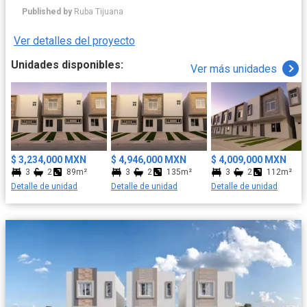
moderno, por lo que no tendrás de que preocuparte, solo
Published by
Ruba Tijuana
disfruta de tu nuevo hogar."
Ver detalles del proyecto
Unidades disponibles:
Ver más unidades
$ 3,234,000 MXN
$ 4,946,000 MXN
$ 4,009,000 MXN
3
2
89m²
3
2
135m²
3
2
112m²
Detalle de unidad
Detalle de unidad
Detalle de unidad