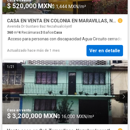
Casa
·
en venta
$ 520,000 MXN
$ 1,444 MXN/m²
CASA EN VENTA EN COLONIA EN MARAVILLAS, NEZAHUALCOYOTL, ESTADO DE MEXICO
Avenida Dr Gustavo Baz Nezahualcóyotl
360
m²
4
Recámaras
3
Baños
Casa
·
Acceso para personas con discapacidad
·
Agua
·
Circuito cerrado de t
Ver en detalle
Actualizado hace más de 1 mes
1
/
21
Casa
·
en venta
$ 3,200,000 MXN
$ 16,000 MXN/m²