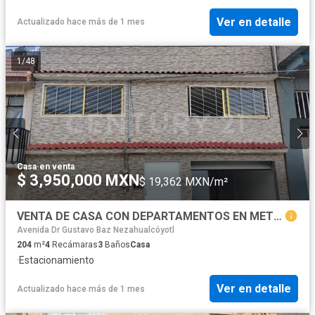
Ver en detalle
Actualizado hace más de 1 mes
1
/
48
Casa
·
en venta
$ 3,950,000 MXN
$ 19,362 MXN/m²
VENTA DE CASA CON DEPARTAMENTOS EN METROPOLITANA, NEZAHUALCOYOTL TERCERA SECCION
Avenida Dr Gustavo Baz Nezahualcóyotl
204
m²
4
Recámaras
3
Baños
Casa
·
Estacionamiento
Ver en detalle
Actualizado hace más de 1 mes