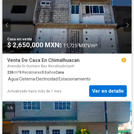
Casa
·
en venta
$ 2,650,000 MXN
$ 11,725 MXN/m²
Venta De Casa En Chimalhuacan
Avenida Dr Gustavo Baz Nezahualcóyotl
226
m²
3
Recámaras
3
Baños
Casa
·
Agua
·
Cisterna
·
Electricidad
·
Estacionamiento
Ver en detalle
Actualizado hace más de 1 mes
1
/
6