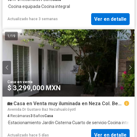
·
Cocina equipada
·
Cocina integral
Ver en detalle
Actualizado hace 3 semanas
1
/
19
Casa
·
en venta
$ 3,299,000 MXN
🏡 Casa en Venta muy iluminada en Neza Col. Benito Juárez | 4 Recámaras | 158 m² de Terreno | Garage para 4 Autos. cerca de parque, mercado, clínica IMSS
Avenida Dr Gustavo Baz Nezahualcóyotl
4
Recámaras
3
Baños
Casa
·
Estacionamiento
·
Jardín
·
Cisterna
·
Cuarto de servicio
·
Cocina integral
Ver en detalle
Actualizado hace 5 días