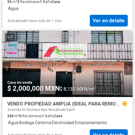
55
m²
2
Recámaras
1
Baño
Casa
·
Agua
Ver en detalle
Actualizado hace más de 1 mes
1
/
7
Casa
·
en venta
$ 2,000,000 MXN
$ 8,130 MXN/m²
VENDO PROPIEDAD AMPLIA (IDEAL PARA REMODELAR)
Avenida Dr Gustavo Baz Nezahualcóyotl
246
m²
6
Recámaras
1
Baño
Casa
·
Agua
·
Bodega
·
Cisterna
·
Electricidad
·
Estacionamiento