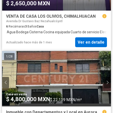
$ 2,650,000 MXN
VENTA DE CASA LOS OLIVIOS, CHIMALHUACAN
Avenida Dr Gustavo Baz Nezahualcóyotl
6
Recámaras
3
Baños
Casa
·
Agua
·
Bodega
·
Cisterna
·
Cocina equipada
·
Cuarto de servicio
·
Electric
Ver en detalle
Actualizado hace más de 1 mes
1
/
28
Casa
·
en venta
$ 4,800,000 MXN
$ 22,119 MXN/m²
Inmueble con Departamentos y Local en Aurora 1 Nezahualcoyotl, Estado De México