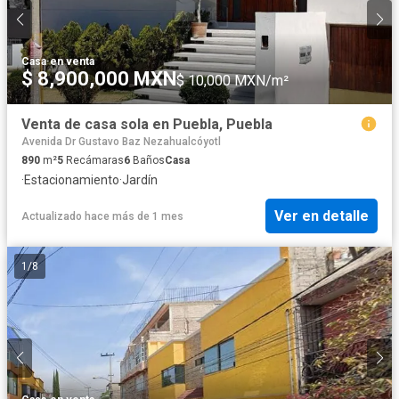
Casa
·
en venta
$ 8,900,000 MXN
$ 10,000 MXN/m²
Venta de casa sola en Puebla, Puebla
Avenida Dr Gustavo Baz Nezahualcóyotl
890
m²
5
Recámaras
6
Baños
Casa
·
Estacionamiento
·
Jardín
Ver en detalle
Actualizado hace más de 1 mes
1
/
8