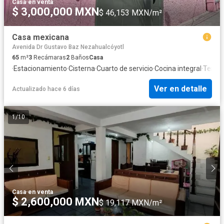
Casa
·
en venta
$ 3,000,000 MXN
$ 46,153 MXN/m²
Casa mexicana
Avenida Dr Gustavo Baz Nezahualcóyotl
65
m²
3
Recámaras
2
Baños
Casa
·
Estacionamiento
·
Cisterna
·
Cuarto de servicio
·
Cocina integral
·
Terra
Ver en detalle
Actualizado hace 6 días
1
/
10
Casa
·
en venta
$ 2,600,000 MXN
$ 19,117 MXN/m²