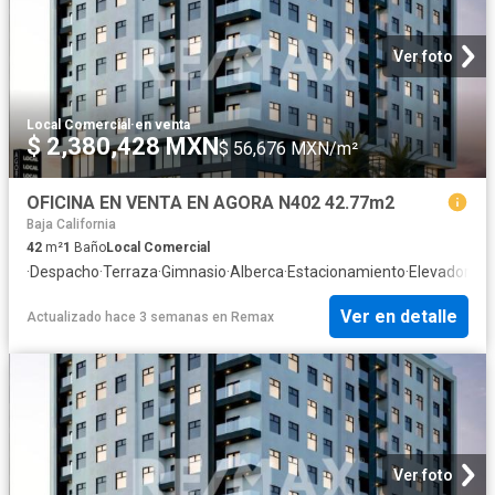
Ver foto
Local Comercial
·
en venta
$ 2,380,428 MXN
$ 56,676 MXN/m²
OFICINA EN VENTA EN AGORA N402 42.77m2
Baja California
42
m²
1
Baño
Local Comercial
·
Despacho
·
Terraza
·
Gimnasio
·
Alberca
·
Estacionamiento
·
Elevador
Ver en detalle
Actualizado hace 3 semanas
en
Remax
Ver foto