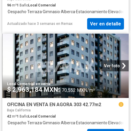
96
m²
1
Baño
Local Comercial
·
Despacho
·
Terraza
·
Gimnasio
·
Alberca
·
Estacionamiento
·
Elevador
Ver en detalle
Actualizado hace 3 semanas
en
Remax
Ver foto
Local Comercial
·
en venta
$ 2,963,184 MXN
$ 70,552 MXN/m²
OFICINA EN VENTA EN AGORA 303 42.77m2
Baja California
42
m²
1
Baño
Local Comercial
·
Despacho
·
Terraza
·
Gimnasio
·
Alberca
·
Estacionamiento
·
Elevador