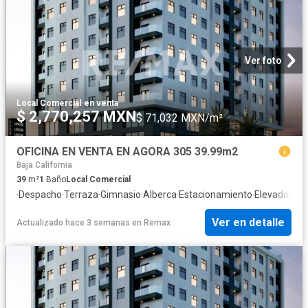
Ver foto
Local Comercial
·
en venta
$ 2,770,257 MXN
$ 71,032 MXN/m²
OFICINA EN VENTA EN AGORA 305 39.99m2
Baja California
39
m²
1
Baño
Local Comercial
·
Despacho
·
Terraza
·
Gimnasio
·
Alberca
·
Estacionamiento
·
Elevador
Ver en detalle
Actualizado hace 3 semanas
en
Remax