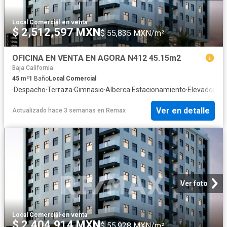
Local Comercial
·
en venta
$ 2,512,597 MXN
$ 55,835 MXN/m²
OFICINA EN VENTA EN AGORA N412 45.15m2
Baja California
45
m²
1
Baño
Local Comercial
·
Despacho
·
Terraza
·
Gimnasio
·
Alberca
·
Estacionamiento
·
Elevador
Ver en detalle
Actualizado hace 3 semanas
en
Remax
Ver foto
Local Comercial
·
en venta
$ 2,404,914 MXN
$ 55,928 MXN/m²