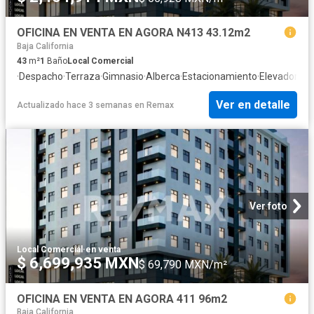
OFICINA EN VENTA EN AGORA N413 43.12m2
Baja California
43
m²
1
Baño
Local Comercial
·
Despacho
·
Terraza
·
Gimnasio
·
Alberca
·
Estacionamiento
·
Elevador
Ver en detalle
Actualizado hace 3 semanas
en
Remax
Ver foto
Local Comercial
·
en venta
$ 6,699,935 MXN
$ 69,790 MXN/m²
OFICINA EN VENTA EN AGORA 411 96m2
Baja California