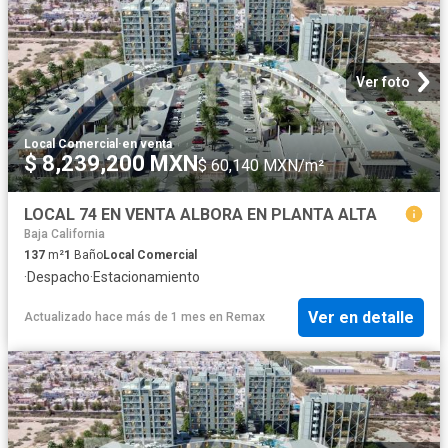
Ver foto
Local Comercial
·
en venta
$ 8,239,200 MXN
$ 60,140 MXN/m²
LOCAL 74 EN VENTA ALBORA EN PLANTA ALTA
Baja California
137
m²
1
Baño
Local Comercial
·
Despacho
·
Estacionamiento
Ver en detalle
Actualizado hace más de 1 mes
en
Remax