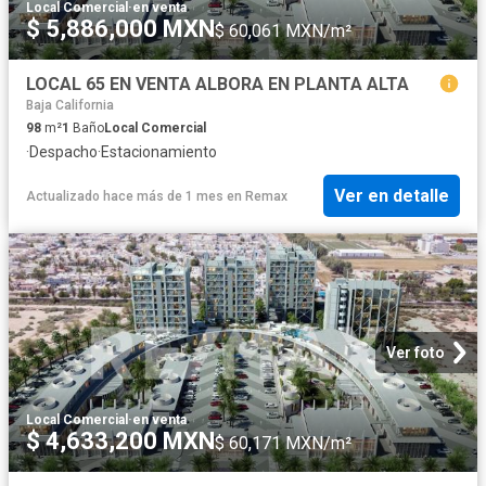
Local Comercial
·
en venta
$ 5,886,000 MXN
$ 60,061 MXN/m²
LOCAL 65 EN VENTA ALBORA EN PLANTA ALTA
Baja California
98
m²
1
Baño
Local Comercial
·
Despacho
·
Estacionamiento
Ver en detalle
Actualizado hace más de 1 mes
en
Remax
Ver foto
Local Comercial
·
en venta
$ 4,633,200 MXN
$ 60,171 MXN/m²