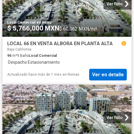
Ver foto
Local Comercial
·
en venta
$ 5,766,000 MXN
$ 60,062 MXN/m²
LOCAL 66 EN VENTA ALBORA EN PLANTA ALTA
Baja California
96
m²
1
Baño
Local Comercial
·
Despacho
·
Estacionamiento
Ver en detalle
Actualizado hace más de 1 mes
en
Remax
Ver foto