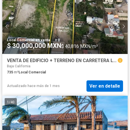
Local Comercial
·
en venta
$ 30,000,000 MXN
$ 40,816 MXN/m²
VENTA DE EDIFICIO + TERRENO EN CARRETERA LIBRE TIJUANA - ROSARITO
Baja California
735
m²
Local Comercial
Ver en detalle
Actualizado hace más de 1 mes
1
/
40