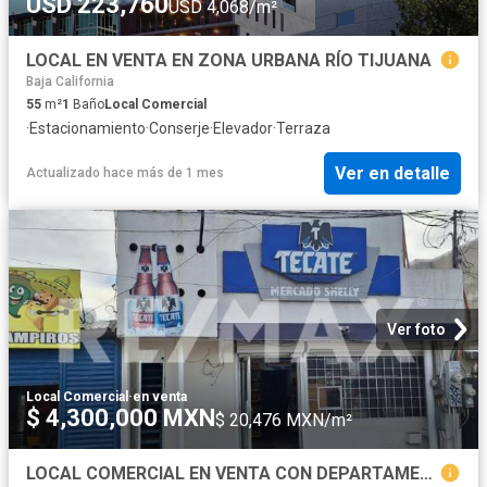
USD 223,760
USD 4,068/m²
LOCAL EN VENTA EN ZONA URBANA RÍO TIJUANA
Baja California
55
m²
1
Baño
Local Comercial
·
Estacionamiento
·
Conserje
·
Elevador
·
Terraza
Ver en detalle
Actualizado hace más de 1 mes
Ver foto
Local Comercial
·
en venta
$ 4,300,000 MXN
$ 20,476 MXN/m²
LOCAL COMERCIAL EN VENTA CON DEPARTAMENTO EN PLANTA ALTA EN VILLAS DEL PALMAR