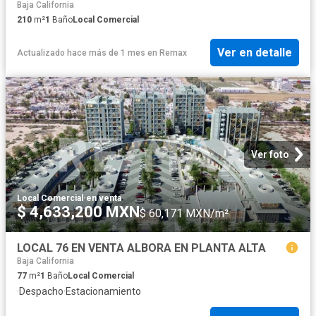
Baja California
210
m²
1
Baño
Local Comercial
Ver en detalle
Actualizado hace más de 1 mes
en
Remax
Ver foto
Local Comercial
·
en venta
$ 4,633,200 MXN
$ 60,171 MXN/m²
LOCAL 76 EN VENTA ALBORA EN PLANTA ALTA
Baja California
77
m²
1
Baño
Local Comercial
·
Despacho
·
Estacionamiento