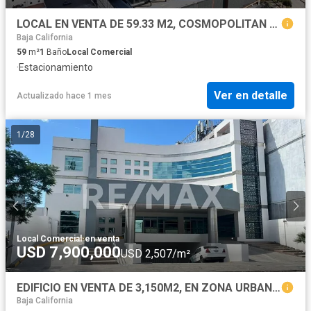
LOCAL EN VENTA DE 59.33 M2, COSMOPOLITAN CITY CENTER, TIJUANA B.C.
Baja California
59
m²
1
Baño
Local Comercial
·
Estacionamiento
Ver en detalle
Actualizado hace 1 mes
1
/
28
Local Comercial
·
en venta
USD 7,900,000
USD 2,507/m²
EDIFICIO EN VENTA DE 3,150M2, EN ZONA URBANA RIO TIJUANA, B.C.
Baja California