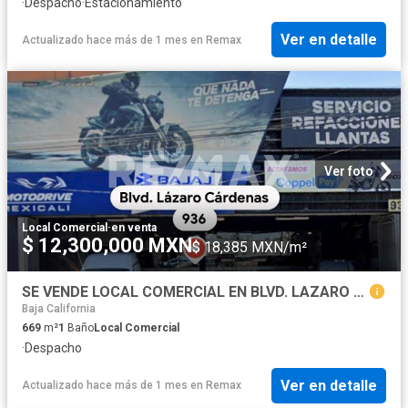
·
Despacho
·
Estacionamiento
Ver en detalle
Actualizado hace más de 1 mes
en
Remax
Ver foto
Local Comercial
·
en venta
$ 12,300,000 MXN
$ 18,385 MXN/m²
SE VENDE LOCAL COMERCIAL EN BLVD. LAZARO CARDENAS
Baja California
669
m²
1
Baño
Local Comercial
·
Despacho
Ver en detalle
Actualizado hace más de 1 mes
en
Remax