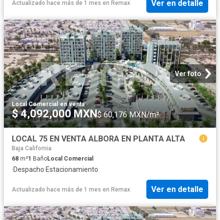
Ver en detalle
Actualizado hace más de 1 mes
en
Remax
Ver foto
Local Comercial
·
en venta
$ 4,092,000 MXN
$ 60,176 MXN/m²
LOCAL 75 EN VENTA ALBORA EN PLANTA ALTA
Baja California
68
m²
1
Baño
Local Comercial
·
Despacho
·
Estacionamiento
Ver en detalle
Actualizado hace más de 1 mes
en
Remax