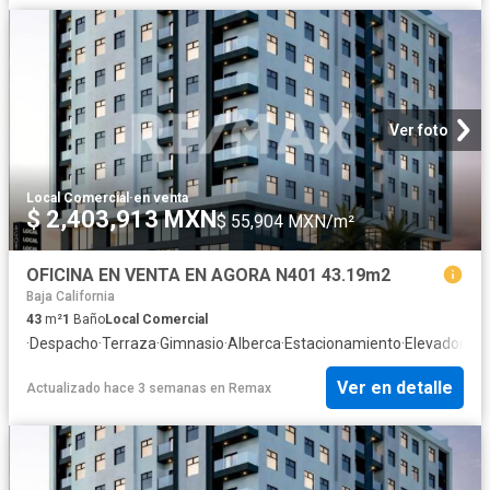
Ver foto
Local Comercial
·
en venta
$ 2,403,913 MXN
$ 55,904 MXN/m²
OFICINA EN VENTA EN AGORA N401 43.19m2
Baja California
43
m²
1
Baño
Local Comercial
·
Despacho
·
Terraza
·
Gimnasio
·
Alberca
·
Estacionamiento
·
Elevador
Ver en detalle
Actualizado hace 3 semanas
en
Remax