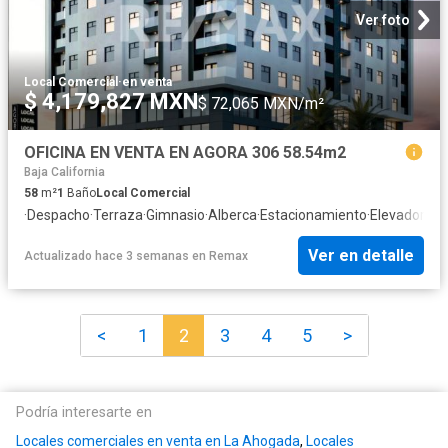
Ver foto
Local Comercial
·
en venta
$ 4,179,827 MXN
$ 72,065 MXN/m²
OFICINA EN VENTA EN AGORA 306 58.54m2
Baja California
58
m²
1
Baño
Local Comercial
·
Despacho
·
Terraza
·
Gimnasio
·
Alberca
·
Estacionamiento
·
Elevador
Ver en detalle
Actualizado hace 3 semanas
en
Remax
<
1
2
3
4
5
>
Podría interesarte en
Locales comerciales en venta en La Ahogada
,
Locales