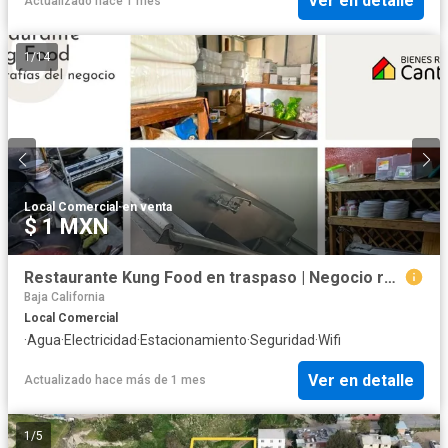
Ver en detalle
Actualizado hace 1 mes
1
/
14
Local Comercial
·
en venta
$ 1 MXN
Restaurante Kung Food en traspaso | Negocio rentable en operación | Col. Revolución, Ensenada
Baja California
Local Comercial
·
Agua
·
Electricidad
·
Estacionamiento
·
Seguridad
·
Wifi
Ver en detalle
Actualizado hace más de 1 mes
1
/
5