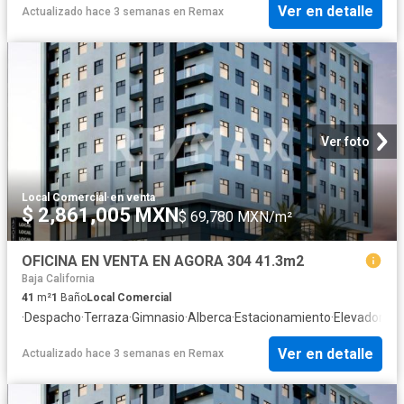
Ver en detalle
Actualizado hace 3 semanas
en
Remax
Ver foto
Local Comercial
·
en venta
$ 2,861,005 MXN
$ 69,780 MXN/m²
OFICINA EN VENTA EN AGORA 304 41.3m2
Baja California
41
m²
1
Baño
Local Comercial
·
Despacho
·
Terraza
·
Gimnasio
·
Alberca
·
Estacionamiento
·
Elevador
Ver en detalle
Actualizado hace 3 semanas
en
Remax