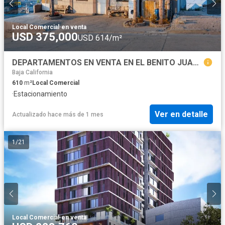
Local Comercial
·
en venta
USD 375,000
USD 614/m²
DEPARTAMENTOS EN VENTA EN EL BENITO JUAREZ, PLAYAS DE ROSARITO
Baja California
610
m²
Local Comercial
·
Estacionamiento
Ver en detalle
Actualizado hace más de 1 mes
1
/
21
Local Comercial
·
en venta