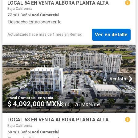
LOCAL 64 EN VENTA ALBORA PLANTA ALTA
Baja California
77
m²
1
Baño
Local Comercial
·
Despacho
·
Estacionamiento
Ver en detalle
Actualizado hace más de 1 mes
en
Remax
Ver foto
Local Comercial
·
en venta
$ 4,092,000 MXN
$ 60,176 MXN/m²
LOCAL 63 EN VENTA ALBORA PLANTA ALTA
Baja California
68
m²
1
Baño
Local Comercial