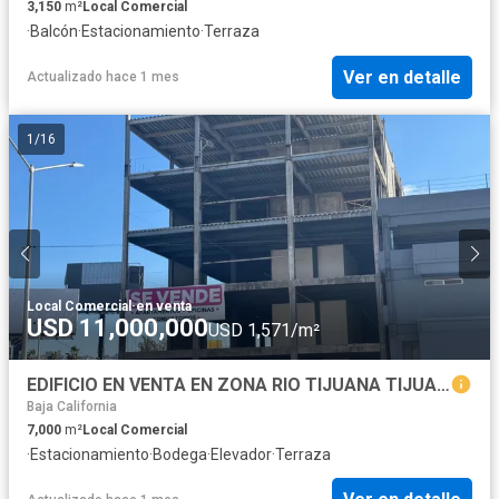
3,150
m²
Local Comercial
·
Balcón
·
Estacionamiento
·
Terraza
Ver en detalle
Actualizado hace 1 mes
1
/
16
Local Comercial
·
en venta
USD 11,000,000
USD 1,571/m²
EDIFICIO EN VENTA EN ZONA RIO TIJUANA TIJUANA
Baja California
7,000
m²
Local Comercial
·
Estacionamiento
·
Bodega
·
Elevador
·
Terraza