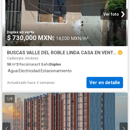
Ver foto
Dúplex
·
en venta
$ 730,000 MXN
$ 14,600 MXN/m²
BUSCAS VALLE DEL ROBLE LINDA CASA EN VENTA 2 PLANTAS, 2 RECÁMARAS, UN ESTACIONAMIENTO
Cadereyta Jiménez
50
m²
2
Recámaras
1
Baño
Dúplex
·
Agua
·
Electricidad
·
Estacionamiento
Ver en detalle
Actualizado hace 3 semanas
1
/
9