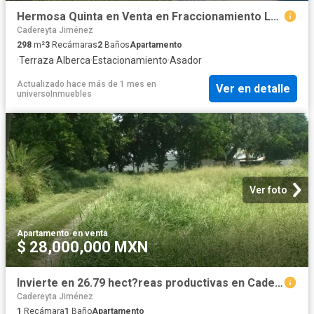
Hermosa Quinta en Venta en Fraccionamiento Las Carolinas Cadereyta, Nuevo Le?n
Cadereyta Jiménez
298
m²
3
Recámaras
2
Baños
Apartamento
·
Terraza
·
Alberca
·
Estacionamiento
·
Asador
Actualizado hace más de 1 mes
en
Ver en detalle
universoInmuebles
Ver foto
Apartamento
·
en venta
$ 28,000,000 MXN
Invierte en 26.79 hect?reas productivas en Cadereyta | Rancho con infraestructura completa
Cadereyta Jiménez
1
Recámara
1
Baño
Apartamento