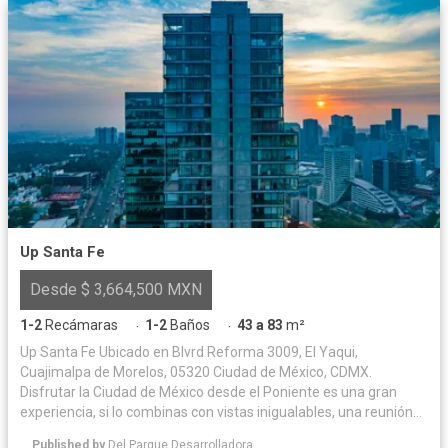
Up Santa Fe
Desde $ 3,664,500 MXN
1-2
Recámaras
1-2
Baños
43 a 83
m²
·
·
Up Santa Fe Ubicado en Blvrd Reforma 3009, El Yaqui,
Cuajimalpa de Morelos, 05320 Ciudad de México, CDMX.
Disfrutar la Ciudad de México desde el Poniente es una gran
experiencia, si lo combinas con vistas inigualables, una reunión
de amigos, espacios increíbles de convivencia y un exclusivo
Published by
Del Parque Desarrolladora