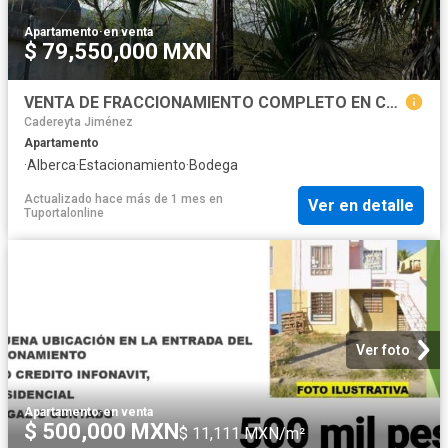
Apartamento
·
en venta
$ 79,550,000 MXN
VENTA DE FRACCIONAMIENTO COMPLETO EN CADEREYTA JIMENEZ N.L. MX. 4
Cadereyta Jiménez
Apartamento
·
Alberca
·
Estacionamiento
·
Bodega
Actualizado hace más de 1 mes
en
Ver en detalle
Tuportalonline
Ver foto
Apartamento
·
en venta
$ 500,000 MXN
$ 11,111 MXN/m²