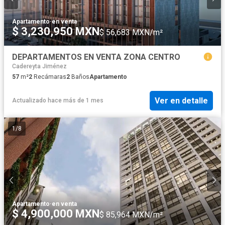
Apartamento
·
en venta
$ 3,230,950 MXN
$ 56,683 MXN/m²
DEPARTAMENTOS EN VENTA ZONA CENTRO
Cadereyta Jiménez
57
m²
2
Recámaras
2
Baños
Apartamento
Ver en detalle
Actualizado hace más de 1 mes
1
/
8
Apartamento
·
en venta
$ 4,900,000 MXN
$ 85,964 MXN/m²