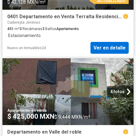
ACTUALIZADO
$ 42,128 MXN/m²
0401 Departamento en Venta Terralta Residencial Country Club
Cadereyta Jiménez
451
m²
3
Recámaras
3
Baños
Apartamento
·
Estacionamiento
Ver en detalle
Nuevo
en
Inmuebles24
4 fotos
Apartamento
·
en venta
$ 425,000 MXN
$ 9,444 MXN/m²
Departamento en Valle del roble