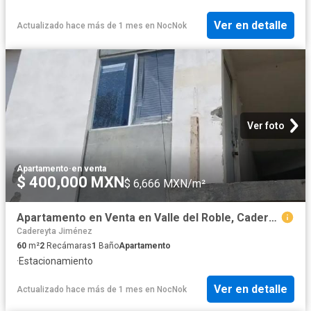
Ver en detalle
Actualizado hace más de 1 mes
en
NocNok
Ver foto
Apartamento
·
en venta
$ 400,000 MXN
$ 6,666 MXN/m²
Apartamento en Venta en Valle del Roble, Cadereyta Jiménez, Nuevo León
Cadereyta Jiménez
60
m²
2
Recámaras
1
Baño
Apartamento
·
Estacionamiento
Ver en detalle
Actualizado hace más de 1 mes
en
NocNok