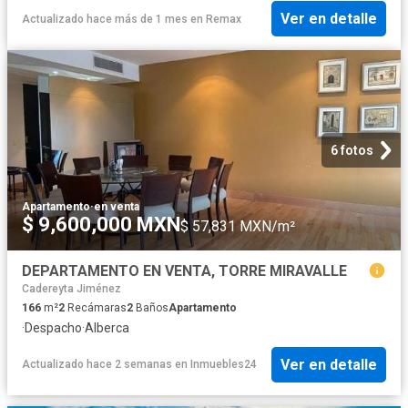
Ver en detalle
Actualizado hace más de 1 mes
en
Remax
6 fotos
Apartamento
·
en venta
$ 9,600,000 MXN
$ 57,831 MXN/m²
DEPARTAMENTO EN VENTA, TORRE MIRAVALLE
Cadereyta Jiménez
166
m²
2
Recámaras
2
Baños
Apartamento
·
Despacho
·
Alberca
Ver en detalle
Actualizado hace 2 semanas
en
Inmuebles24