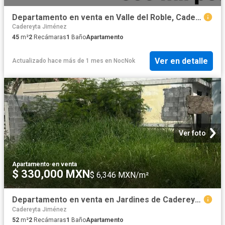
Departamento en venta en Valle del Roble, Cadereyta Nuevo León
Cadereyta Jiménez
45
m²
2
Recámaras
1
Baño
Apartamento
Ver en detalle
Actualizado hace más de 1 mes
en
NocNok
Ver foto
Apartamento
·
en venta
$ 330,000 MXN
$ 6,346 MXN/m²
Departamento en venta en Jardines de Cadereyta, Cadereyta Jiménez, Nuevo León
Cadereyta Jiménez
52
m²
2
Recámaras
1
Baño
Apartamento