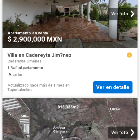
Ver foto
Apartamento
·
en venta
$ 2,900,000 MXN
Villa en Cadereyta Jim?nez
Cadereyta Jiménez
1
Baño
Apartamento
·
Asador
Actualizado hace más de 1 mes
en
Ver en detalle
Tuportalonline
Ver foto