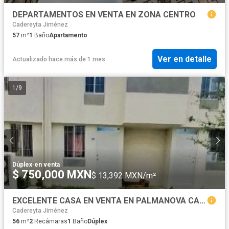
DEPARTAMENTOS EN VENTA EN ZONA CENTRO
Cadereyta Jiménez
57
m²
1
Baño
Apartamento
Ver en detalle
Actualizado hace más de 1 mes
1
/
9
Dúplex
·
en venta
$ 750,000 MXN
$ 13,392 MXN/m²
EXCELENTE CASA EN VENTA EN PALMANOVA CADEREYTA, 2 PLANTAS, 2 RECÁMARAS, BAÑO Y MEDIO, ESTACIONAMIENTO
Cadereyta Jiménez
56
m²
2
Recámaras
1
Baño
Dúplex