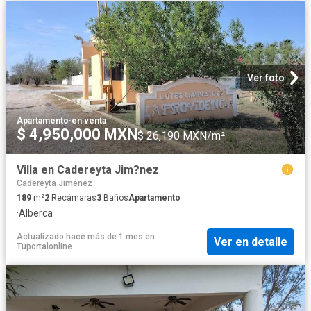
Ver foto
Apartamento
·
en venta
$ 4,950,000 MXN
$ 26,190 MXN/m²
Villa en Cadereyta Jim?nez
Cadereyta Jiménez
189
m²
2
Recámaras
3
Baños
Apartamento
·
Alberca
Actualizado hace más de 1 mes
en
Ver en detalle
Tuportalonline