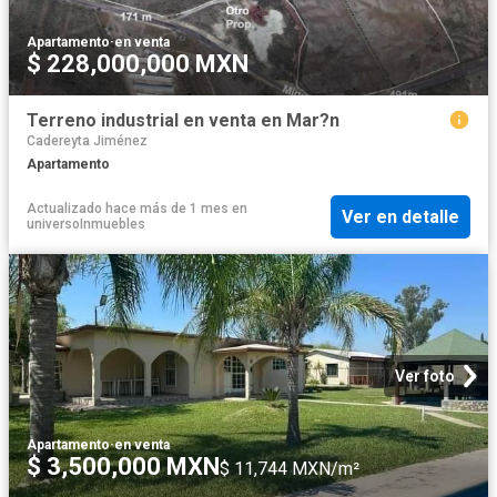
Apartamento
·
en venta
$ 228,000,000 MXN
Terreno industrial en venta en Mar?n
Cadereyta Jiménez
Apartamento
Actualizado hace más de 1 mes
en
Ver en detalle
universoInmuebles
Ver foto
Apartamento
·
en venta
$ 3,500,000 MXN
$ 11,744 MXN/m²