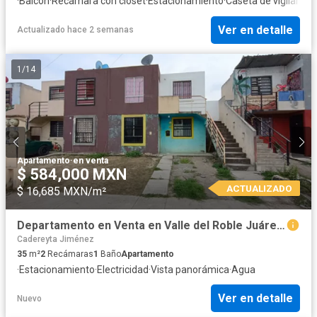
·
Balcón
·
Recámara con closet
·
Estacionamiento
·
Caseta de vigilancia
·
Ver en detalle
Actualizado hace 2 semanas
1
/
14
Apartamento
·
en venta
$ 584,000 MXN
ACTUALIZADO
$ 16,685 MXN/m²
Departamento en Venta en Valle del Roble Juárez Nuevo León
Cadereyta Jiménez
35
m²
2
Recámaras
1
Baño
Apartamento
·
Estacionamiento
·
Electricidad
·
Vista panorámica
·
Agua
Ver en detalle
Nuevo