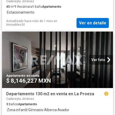
Cadereyta Jiménez
45
m²
1
Recámara
1
Baño
Apartamento
·
Estacionamiento
Actualizado hace más de 1 mes
en
Ver en detalle
Inmuebles24
Ver foto
Apartamento
·
en venta
$ 8,146,227 MXN
Departamento 130 m2 en venta en La Proeza
Cadereyta Jiménez
3
Baños
Apartamento
·
Zona infantil
·
Gimnasio
·
Alberca
·
Asador