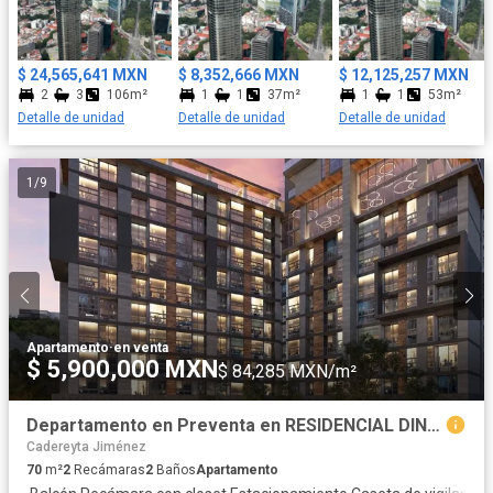
conecta con todo lo que amas, empieza el día sin preocuparte
por el tráfico y disfruta trabajar desde casa; por la tarde- noche,
explora los exclusivos restaurantes, bares, y espacios culturales
$ 24,565,641 MXN
$ 8,352,666 MXN
$ 12,125,257 MXN
de la colina Juárez. University Tower® no es solo un lugar para
2
3
106m²
1
1
37m²
1
1
53m²
vivir, es un estilo de vida único diseñado para quienes buscan lo
Detalle de unidad
Detalle de unidad
Detalle de unidad
mejor. Más que adquirir un inmueble, habitar o invertir en
University Tower® es formar parte de una tendencia global que
redefine los estándares de vida urbana. Entre sus características
1
/
9
destaca una cimentación robusta que cumple con los más altos
estándares de seguridad estructural. ¿Estas listo para ser parte
de esta experiencia? Características del edificio • Jardín Elevado
• Spa • Gimnasio • Alberca • Cafetería • Studio Kitchen • Lounge •
Oficina de rentas • Horno para pizza • Estética Canina
Apartamento
·
en venta
$ 5,900,000 MXN
$ 84,285 MXN/m²
Departamento en Preventa en RESIDENCIAL DINASTIA, Monterrey
Cadereyta Jiménez
70
m²
2
Recámaras
2
Baños
Apartamento