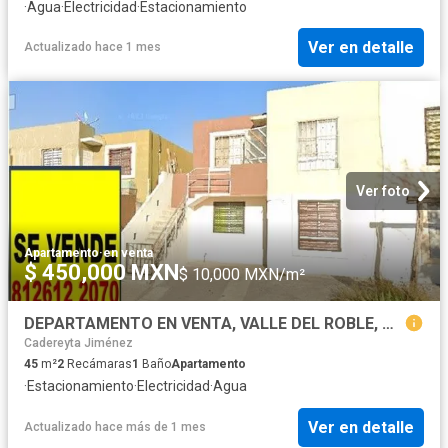
·
Agua
·
Electricidad
·
Estacionamiento
Ver en detalle
Actualizado hace 1 mes
Ver foto
Apartamento
·
en venta
$ 450,000 MXN
$ 10,000 MXN/m²
DEPARTAMENTO EN VENTA, VALLE DEL ROBLE, CADEREYTA, PLSNTA ALTA 2 RECÁMARAS, I ESTACIONAMIENTO, VITROPISO
Cadereyta Jiménez
45
m²
2
Recámaras
1
Baño
Apartamento
·
Estacionamiento
·
Electricidad
·
Agua
Ver en detalle
Actualizado hace más de 1 mes