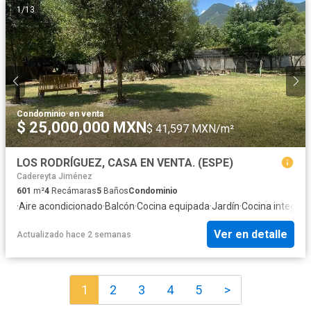
1
/
13
Condominio
·
en venta
$ 25,000,000 MXN
$ 41,597 MXN/m²
LOS RODRÍGUEZ, CASA EN VENTA. (ESPE)
Cadereyta Jiménez
601
m²
4
Recámaras
5
Baños
Condominio
·
Aire acondicionado
·
Balcón
·
Cocina equipada
·
Jardín
·
Cocina integral
·
Ver en detalle
Actualizado hace 2 semanas
1
2
3
4
5
>