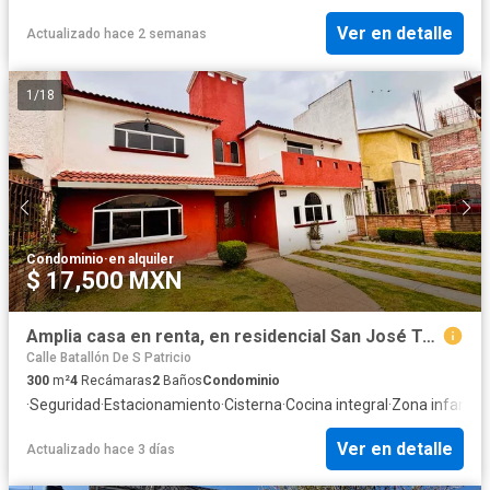
Ver en detalle
Actualizado hace 2 semanas
1
/
18
Condominio
·
en alquiler
$ 17,500 MXN
Amplia casa en renta, en residencial San José Toluca, a 10 minutos de aeropuerto
Calle Batallón De S Patricio
300
m²
4
Recámaras
2
Baños
Condominio
·
Seguridad
·
Estacionamiento
·
Cisterna
·
Cocina integral
·
Zona infantil
Ver en detalle
Actualizado hace 3 días