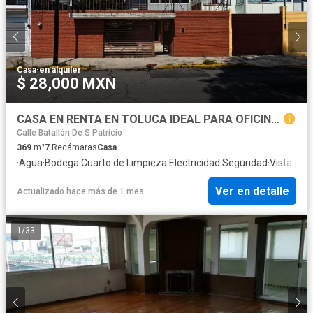
Casa
·
en alquiler
$ 28,000 MXN
CASA EN RENTA EN TOLUCA IDEAL PARA OFICINAS
Calle Batallón De S Patricio
369
m²
7
Recámaras
Casa
·
Agua
·
Bodega
·
Cuarto de Limpieza
·
Electricidad
·
Seguridad
·
Vista pa
Ver en detalle
Actualizado hace más de 1 mes
1
/
33