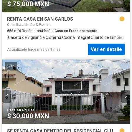
$ 75,000 MXN
RENTA CASA EN SAN CARLOS
Calle Batallón De S Patricio
658
m²
4
Recámaras
4
Baños
Casa en Fraccionamiento
·
Caseta de vigilancia
·
Cisterna
·
Cocina integral
·
Cuarto de Limpieza
·
Cu
Ver en detalle
Actualizado hace más de 1 mes
1
/
16
Casa
·
en alquiler
$ 30,000 MXN
SE RENTA CASA DENTRO DEL RESIDENCIAL CLUB DE GOLF SAN CARLOS, METEPEC. 4 recámaras c/u con baño, se aceptan mascotas.