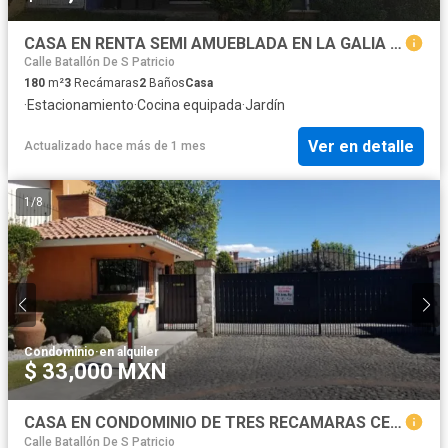
CASA EN RENTA SEMI AMUEBLADA EN LA GALIA TOLUCA
Calle Batallón De S Patricio
180
m²
3
Recámaras
2
Baños
Casa
·
Estacionamiento
·
Cocina equipada
·
Jardín
Ver en detalle
Actualizado hace más de 1 mes
1
/
8
Condominio
·
en alquiler
$ 33,000 MXN
CASA EN CONDOMINIO DE TRES RECAMARAS CERCA DE TOWN SQUARE PROVIDENCIA
Calle Batallón De S Patricio