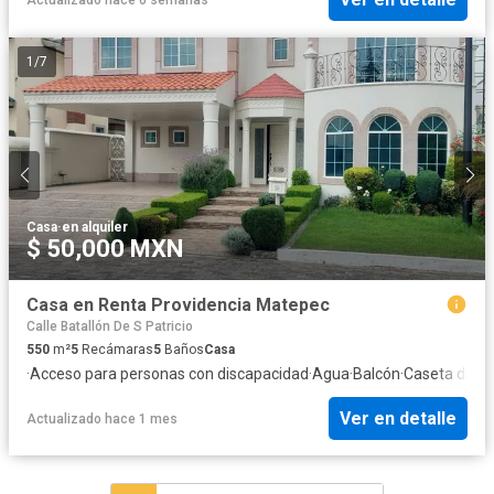
1
/
7
Casa
·
en alquiler
$ 50,000 MXN
Casa en Renta Providencia Matepec
Calle Batallón De S Patricio
550
m²
5
Recámaras
5
Baños
Casa
·
Acceso para personas con discapacidad
·
Agua
·
Balcón
·
Caseta de vig
Ver en detalle
Actualizado hace 1 mes