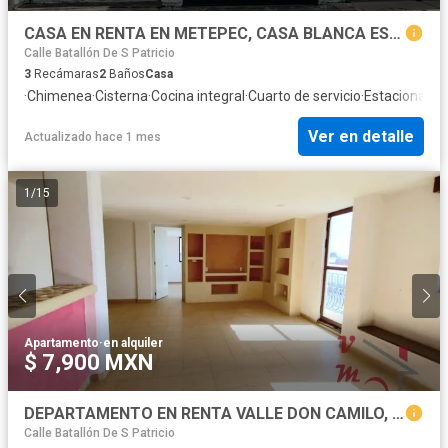
CASA EN RENTA EN METEPEC, CASA BLANCA ESTADO DE MEXICO
Calle Batallón De S Patricio
3
Recámaras
2
Baños
Casa
·
Chimenea
·
Cisterna
·
Cocina integral
·
Cuarto de servicio
·
Estacionami
Ver en detalle
Actualizado hace 1 mes
1
/
15
Apartamento
·
en alquiler
$ 7,900 MXN
DEPARTAMENTO EN RENTA VALLE DON CAMILO, TOLUCA EDOMEX
Calle Batallón De S Patricio