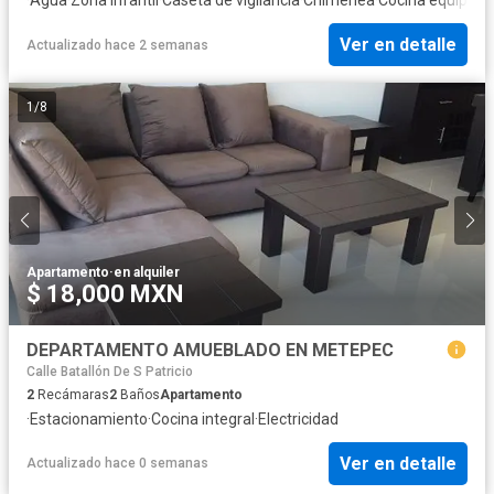
Ver en detalle
Actualizado hace 2 semanas
1
/
8
Apartamento
·
en alquiler
$ 18,000 MXN
DEPARTAMENTO AMUEBLADO EN METEPEC
Calle Batallón De S Patricio
2
Recámaras
2
Baños
Apartamento
·
Estacionamiento
·
Cocina integral
·
Electricidad
Ver en detalle
Actualizado hace 0 semanas