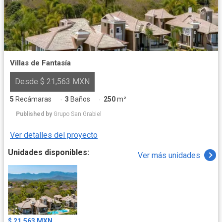
Villas de Fantasía
Desde $ 21,563 MXN
5
Recámaras
3
Baños
250
m²
·
·
Published by
Grupo San Grabiel
Ver detalles del proyecto
Unidades disponibles:
Ver más unidades
$ 21,563 MXN