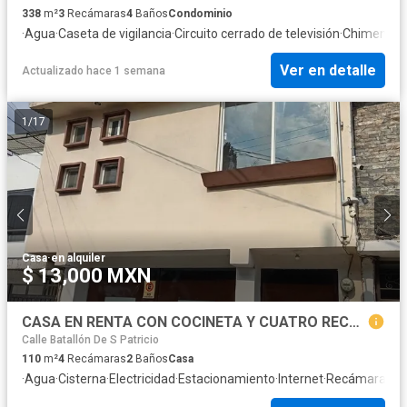
338
m²
3
Recámaras
4
Baños
Condominio
·
Agua
·
Caseta de vigilancia
·
Circuito cerrado de televisión
·
Chimenea
·
Ver en detalle
Actualizado hace 1 semana
1
/
17
Casa
·
en alquiler
$ 13,000 MXN
CASA EN RENTA CON COCINETA Y CUATRO RECAMARAS, TRES ESTACIONAMIENTOS
Calle Batallón De S Patricio
110
m²
4
Recámaras
2
Baños
Casa
·
Agua
·
Cisterna
·
Electricidad
·
Estacionamiento
·
Internet
·
Recámara con