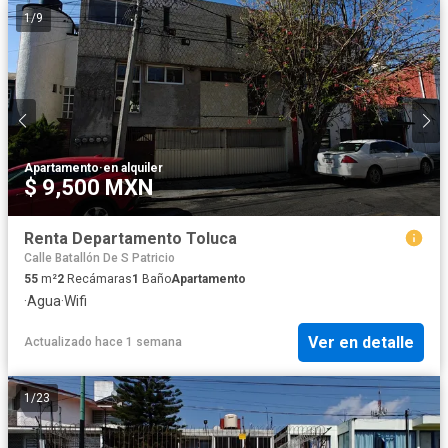
1
/
9
Apartamento
·
en alquiler
$ 9,500 MXN
Renta Departamento Toluca
Calle Batallón De S Patricio
55
m²
2
Recámaras
1
Baño
Apartamento
·
Agua
·
Wifi
Ver en detalle
Actualizado hace 1 semana
1
/
23