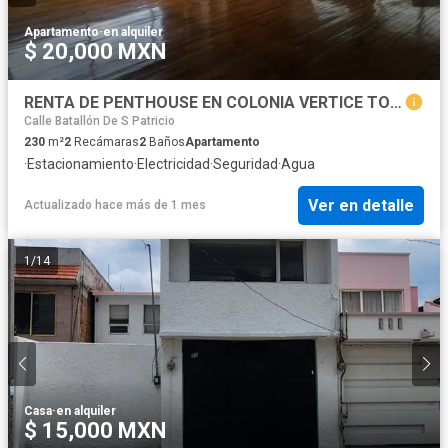
Apartamento
·
en alquiler
$ 20,000 MXN
RENTA DE PENTHOUSE EN COLONIA VERTICE TOLUCA
Calle Batallón De S Patricio
230
m²
2
Recámaras
2
Baños
Apartamento
·
Estacionamiento
·
Electricidad
·
Seguridad
·
Agua
Ver en detalle
Actualizado hace más de 1 mes
1
/
14
Casa
·
en alquiler
$ 15,000 MXN