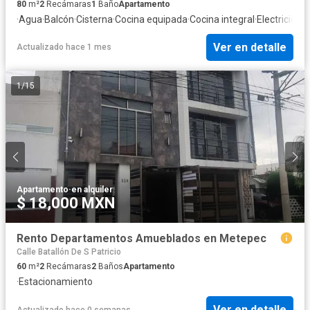
80
m²
2
Recámaras
1
Baño
Apartamento
·
Agua
·
Balcón
·
Cisterna
·
Cocina equipada
·
Cocina integral
·
Electricidad
·
Ver en detalle
Actualizado hace 1 mes
1
/
15
Apartamento
·
en alquiler
$ 18,000 MXN
Rento Departamentos Amueblados en Metepec
Calle Batallón De S Patricio
60
m²
2
Recámaras
2
Baños
Apartamento
·
Estacionamiento
Ver en detalle
Actualizado hace 0 semanas