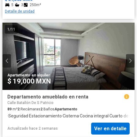
5
3
250m²
Detalle de unidad
1
/
11
Apartamento
·
en alquiler
$ 19,000 MXN
Departamento amueblado en renta
Calle Batallón De S Patricio
89
m²
2
Recámaras
2
Baños
Apartamento
·
Seguridad
·
Estacionamiento
·
Cisterna
·
Cocina integral
·
Cuarto de serv
Ver en detalle
Actualizado hace 2 semanas