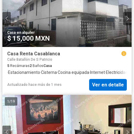
Casa
·
en alquiler
$ 15,000 MXN
Casa Renta Casablanca
Calle Batallón De S Patricio
5
Recámaras
2
Baños
Casa
·
Estacionamiento
·
Cisterna
·
Cocina equipada
·
Internet
·
Electricidad
·
Ag
Ver en detalle
Actualizado hace más de 1 mes
1
/
19