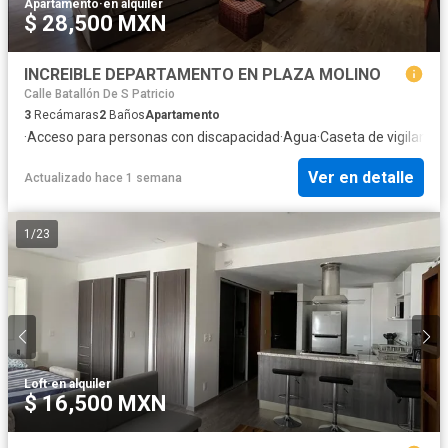
Apartamento
·
en alquiler
$ 28,500 MXN
INCREIBLE DEPARTAMENTO EN PLAZA MOLINO
Calle Batallón De S Patricio
3
Recámaras
2
Baños
Apartamento
·
Acceso para personas con discapacidad
·
Agua
·
Caseta de vigilancia
·
Ver en detalle
Actualizado hace 1 semana
1
/
23
Loft
·
en alquiler
$ 16,500 MXN