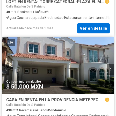
LOFT EN RENTA- TORRE CATEDRAL-PLAZA EL MOLINO TOLUCA
Calle Batallón De S Patricio
40
m²
1
Recámara
1
Baño
Loft
·
Agua
·
Cocina equipada
·
Electricidad
·
Estacionamiento
·
Internet
·
Recám
Ver en detalle
Actualizado hace más de 1 mes
1
/
29
Condominio
·
en alquiler
$ 50,000 MXN
CASA EN RENTA EN LA PROVIDENCIA METEPEC
Calle Batallón De S Patricio
439
m²
4
Recámaras
4
Baños
Condominio
·
Agua
·
Zona infantil
·
Caseta de vigilancia
·
Chimenea
·
Cocina equipada