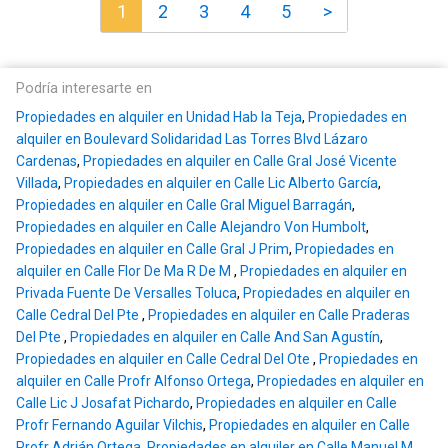
1
2
3
4
5
>
Podría interesarte en
Propiedades en alquiler en Unidad Hab la Teja
,
Propiedades en
alquiler en Boulevard Solidaridad Las Torres Blvd Lázaro
Cardenas
,
Propiedades en alquiler en Calle Gral José Vicente
Villada
,
Propiedades en alquiler en Calle Lic Alberto García
,
Propiedades en alquiler en Calle Gral Miguel Barragán
,
Propiedades en alquiler en Calle Alejandro Von Humbolt
,
Propiedades en alquiler en Calle Gral J Prim
,
Propiedades en
alquiler en Calle Flor De Ma R De M
,
Propiedades en alquiler en
Privada Fuente De Versalles Toluca
,
Propiedades en alquiler en
Calle Cedral Del Pte
,
Propiedades en alquiler en Calle Praderas
Del Pte
,
Propiedades en alquiler en Calle And San Agustín
,
Propiedades en alquiler en Calle Cedral Del Ote
,
Propiedades en
alquiler en Calle Profr Alfonso Ortega
,
Propiedades en alquiler en
Calle Lic J Josafat Pichardo
,
Propiedades en alquiler en Calle
Profr Fernando Aguilar Vilchis
,
Propiedades en alquiler en Calle
Profr Adrián Ortega
,
Propiedades en alquiler en Calle Manuel M