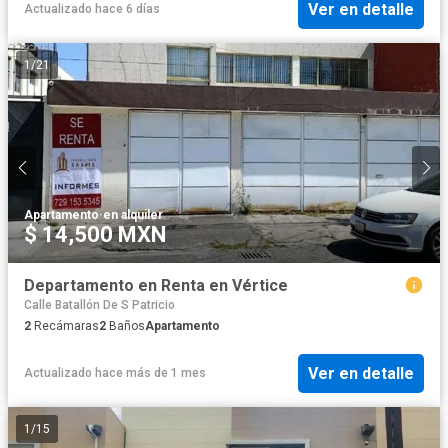
Ver en detalle
Actualizado hace 6 días
1
/
21
Apartamento
·
en alquiler
$ 14,500 MXN
Departamento en Renta en Vértice
Calle Batallón De S Patricio
2
Recámaras
2
Baños
Apartamento
Ver en detalle
Actualizado hace más de 1 mes
1
/
15