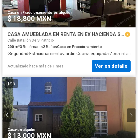
Casa en Fraccionamiento
·
en alquiler
$ 18,800 MXN
CASA AMUEBLADA EN RENTA EN EX HACIENDA SAN JOSÉ A 10 MINUTOS DEL AEROPUERTO DE TOLUCA, SALIDA RÁPIDA ATLACOMULCO Y CDMX.
Calle Batallón De S Patricio
200
m²
3
Recámaras
2
Baños
Casa en Fraccionamiento
·
Seguridad
·
Estacionamiento
·
Jardín
·
Cocina equipada
·
Zona infantil
·
I
Ver en detalle
Actualizado hace más de 1 mes
1
/
18
Casa
·
en alquiler
$ 13,000 MXN