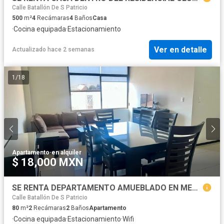
Calle Batallón De S Patricio
500
m²
4
Recámaras
4
Baños
Casa
·
Cocina equipada
·
Estacionamiento
Ver en detalle
Actualizado hace 2 semanas
1
/
18
Apartamento
·
en alquiler
$ 18,000 MXN
SE RENTA DEPARTAMENTO AMUEBLADO EN METEPEC, CON ESTACIONAMIENTO Y VIGILANCIA. Factura disponible.
Calle Batallón De S Patricio
80
m²
2
Recámaras
2
Baños
Apartamento
·
Cocina equipada
·
Estacionamiento
·
Wifi