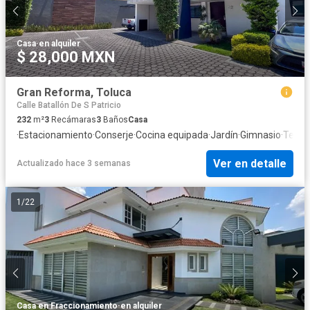
Casa
·
en alquiler
$ 28,000 MXN
Gran Reforma, Toluca
Calle Batallón De S Patricio
232
m²
3
Recámaras
3
Baños
Casa
·
Estacionamiento
·
Conserje
·
Cocina equipada
·
Jardín
·
Gimnasio
·
Terra
Ver en detalle
Actualizado hace 3 semanas
1
/
22
Casa en Fraccionamiento
·
en alquiler