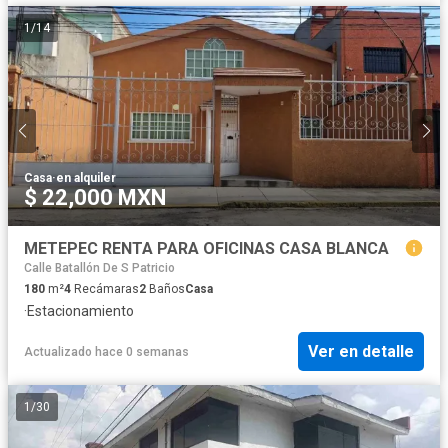
1
/
14
Casa
·
en alquiler
$ 22,000 MXN
METEPEC RENTA PARA OFICINAS CASA BLANCA
Calle Batallón De S Patricio
180
m²
4
Recámaras
2
Baños
Casa
·
Estacionamiento
Ver en detalle
Actualizado hace 0 semanas
1
/
30