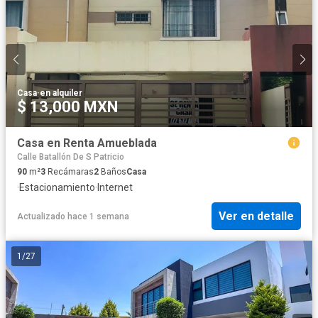
Casa
·
en alquiler
$ 13,000 MXN
Casa en Renta Amueblada
Calle Batallón De S Patricio
90
m²
3
Recámaras
2
Baños
Casa
·
Estacionamiento
·
Internet
Ver en detalle
Actualizado hace 1 semana
1
/
27