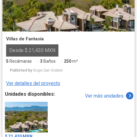
Villas de Fantasía
Desde $ 21,420 MXN
5
Recámaras
3
Baños
250
m²
·
·
Published by
Grupo San Grabiel
Ver detalles del proyecto
Unidades disponibles:
Ver más unidades
$ 21,420 MXN