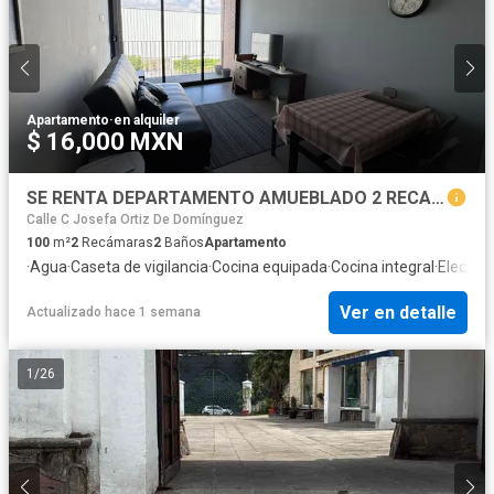
Apartamento
·
en alquiler
$ 16,000 MXN
SE RENTA DEPARTAMENTO AMUEBLADO 2 RECAMARAS TORRE CUMBRES RESIDENCIAL BLVD 15 DE MAYO
Calle C Josefa Ortiz De Domínguez
100
m²
2
Recámaras
2
Baños
Apartamento
·
Agua
·
Caseta de vigilancia
·
Cocina equipada
·
Cocina integral
·
Electric
Ver en detalle
Actualizado hace 1 semana
1
/
26