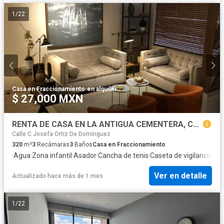
1
/
22
Casa en Fraccionamiento
·
en alquiler
$ 27,000 MXN
RENTA DE CASA EN LA ANTIGUA CEMENTERA, COMPLETAMENTE AMUEBLADA 3 RECAMARAS
Calle C Josefa Ortiz De Domínguez
320
m²
3
Recámaras
3
Baños
Casa en Fraccionamiento
·
Agua
·
Zona infantil
·
Asador
·
Cancha de tenis
·
Caseta de vigilancia
·
Cir
Ver en detalle
Actualizado hace más de 1 mes
1
/
22