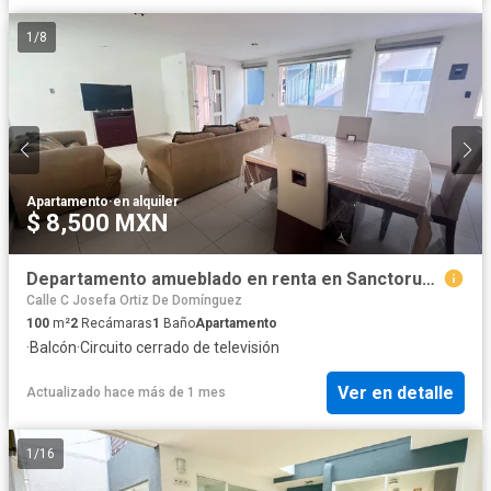
1
/
8
Apartamento
·
en alquiler
$ 8,500 MXN
Departamento amueblado en renta en Sanctorum, a 400 m de FINSA, ideal empleados VW
Calle C Josefa Ortiz De Domínguez
100
m²
2
Recámaras
1
Baño
Apartamento
·
Balcón
·
Circuito cerrado de televisión
Ver en detalle
Actualizado hace más de 1 mes
1
/
16