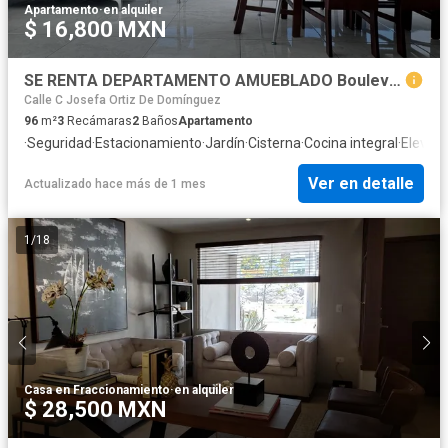
Apartamento
·
en alquiler
$ 16,800 MXN
SE RENTA DEPARTAMENTO AMUEBLADO Boulevard San Felipe, Ex Hacienda Rancho Colorado, Heróica Puebla de Zaragoza, Puebla
Calle C Josefa Ortiz De Domínguez
96
m²
3
Recámaras
2
Baños
Apartamento
·
Seguridad
·
Estacionamiento
·
Jardín
·
Cisterna
·
Cocina integral
·
Elevad
Ver en detalle
Actualizado hace más de 1 mes
1
/
18
Casa en Fraccionamiento
·
en alquiler
$ 28,500 MXN