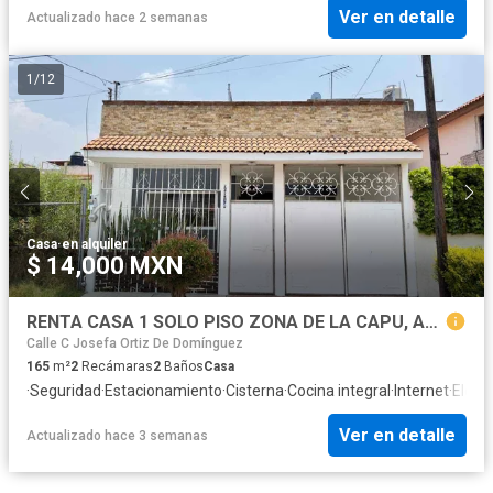
Ver en detalle
Actualizado hace 2 semanas
1
/
12
Casa
·
en alquiler
$ 14,000 MXN
RENTA CASA 1 SOLO PISO ZONA DE LA CAPU, ACCESO POR BLVD SAN FELIPE EN PUEBLA
Calle C Josefa Ortiz De Domínguez
165
m²
2
Recámaras
2
Baños
Casa
·
Seguridad
·
Estacionamiento
·
Cisterna
·
Cocina integral
·
Internet
·
Electr
Ver en detalle
Actualizado hace 3 semanas