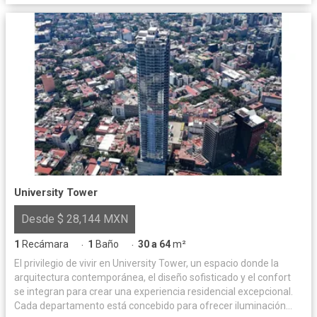
University Tower
Desde $ 28,144 MXN
1
Recámara
1
Baño
30 a 64
m²
·
·
El privilegio de vivir en University Tower, un espacio donde la
arquitectura contemporánea, el diseño sofisticado y el confort
se integran para crear una experiencia residencial excepcional.
Cada departamento está concebido para ofrecer iluminación