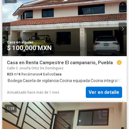
Casa
·
en alquiler
$ 100,000 MXN
Casa en Renta Campestre El campanario, Puebla
Calle C Josefa Ortiz De Domínguez
823
m²
4
Recámaras
4
Baños
Casa
·
Bodega
·
Caseta de vigilancia
·
Cocina equipada
·
Cocina integral
·
Cuart
Ver en detalle
Actualizado hace más de 1 mes
1
/
38