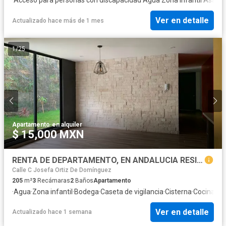
Ver en detalle
Actualizado hace más de 1 mes
1
/
25
Apartamento
·
en alquiler
$ 15,000 MXN
RENTA DE DEPARTAMENTO, EN ANDALUCIA RESIDENCIAL, PUEBLA, CERCA DE TEC MILENIÓ 3 RECAMARAS, PLANTA BAJA
Calle C Josefa Ortiz De Domínguez
205
m²
3
Recámaras
2
Baños
Apartamento
·
Agua
·
Zona infantil
·
Bodega
·
Caseta de vigilancia
·
Cisterna
·
Cocina eq
Ver en detalle
Actualizado hace 1 semana