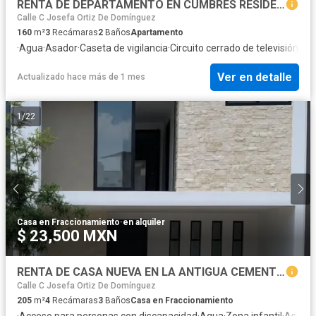
RENTA DE DEPARTAMENTO EN CUMBRES RESIDENCIAL, PUEBLA, TRES RECMARAS, TRES PISOS
Calle C Josefa Ortiz De Domínguez
160
m²
3
Recámaras
2
Baños
Apartamento
·
Agua
·
Asador
·
Caseta de vigilancia
·
Circuito cerrado de televisión
·
Cis
Ver en detalle
Actualizado hace más de 1 mes
1
/
22
Casa en Fraccionamiento
·
en alquiler
$ 23,500 MXN
RENTA DE CASA NUEVA EN LA ANTIGUA CEMENTERA, PUEBLA, PUEBLE, 4 RECAMARAS, SALA DE TV Y ROOF GARDEN
Calle C Josefa Ortiz De Domínguez
205
m²
4
Recámaras
3
Baños
Casa en Fraccionamiento
·
Acceso para personas con discapacidad
·
Agua
·
Zona infantil
·
Asado