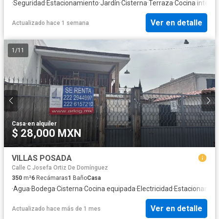
·
Seguridad
·
Estacionamiento
·
Jardín
·
Cisterna
·
Terraza
·
Cocina integra
Ver en detalle
Actualizado hace 1 semana
1
/
11
Casa
·
en alquiler
$ 28,000 MXN
VILLAS POSADA
Calle C Josefa Ortiz De Domínguez
350
m²
6
Recámaras
1
Baño
Casa
·
Agua
·
Bodega
·
Cisterna
·
Cocina equipada
·
Electricidad
·
Estacionamie
Ver en detalle
Actualizado hace más de 1 mes