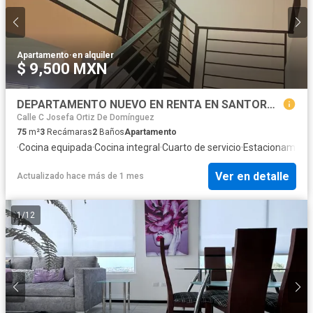
Apartamento
·
en alquiler
$ 9,500 MXN
DEPARTAMENTO NUEVO EN RENTA EN SANTORUM $9,500
Calle C Josefa Ortiz De Domínguez
75
m²
3
Recámaras
2
Baños
Apartamento
·
Cocina equipada
·
Cocina integral
·
Cuarto de servicio
·
Estacionamient
Ver en detalle
Actualizado hace más de 1 mes
1
/
12