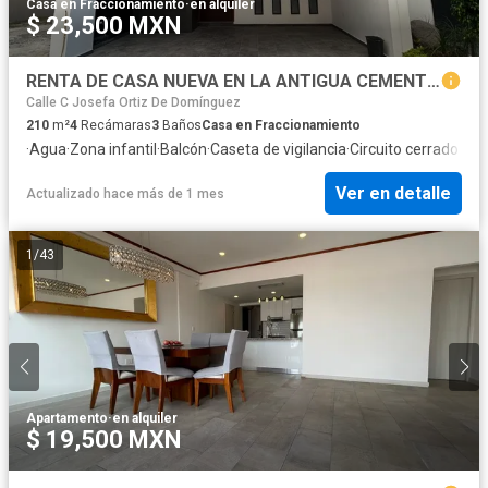
Casa en Fraccionamiento
·
en alquiler
$ 23,500 MXN
RENTA DE CASA NUEVA EN LA ANTIGUA CEMENTERA, PUEBLA, CUATRO RECAMARAS, SALA DE TV Y ROOF GARDEN
Calle C Josefa Ortiz De Domínguez
210
m²
4
Recámaras
3
Baños
Casa en Fraccionamiento
·
Agua
·
Zona infantil
·
Balcón
·
Caseta de vigilancia
·
Circuito cerrado de 
Ver en detalle
Actualizado hace más de 1 mes
1
/
43
Apartamento
·
en alquiler
$ 19,500 MXN