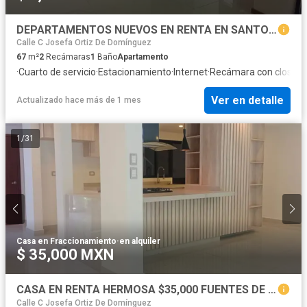
DEPARTAMENTOS NUEVOS EN RENTA EN SANTORUM $8,800
Calle C Josefa Ortiz De Domínguez
67
m²
2
Recámaras
1
Baño
Apartamento
·
Cuarto de servicio
·
Estacionamiento
·
Internet
·
Recámara con closet
·
W
Ver en detalle
Actualizado hace más de 1 mes
1
/
31
Casa en Fraccionamiento
·
en alquiler
$ 35,000 MXN
CASA EN RENTA HERMOSA $35,000 FUENTES DE MORATILLA, HERMANOS SERDAN, ESTEBAN DE ANTUÑANO, AUTOPISTA, PLANTA VW.
Calle C Josefa Ortiz De Domínguez