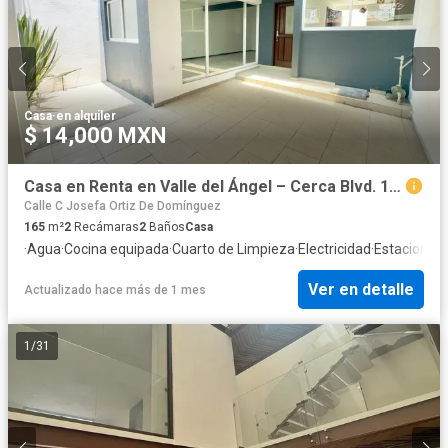
Casa
·
en alquiler
$ 14,000 MXN
Casa en Renta en Valle del Ángel – Cerca Blvd. 15 de Mayo y San Felipe Casa de un Solo Piso
Calle C Josefa Ortiz De Domínguez
165
m²
2
Recámaras
2
Baños
Casa
·
Agua
·
Cocina equipada
·
Cuarto de Limpieza
·
Electricidad
·
Estacionam
Ver en detalle
Actualizado hace más de 1 mes
1
/
31