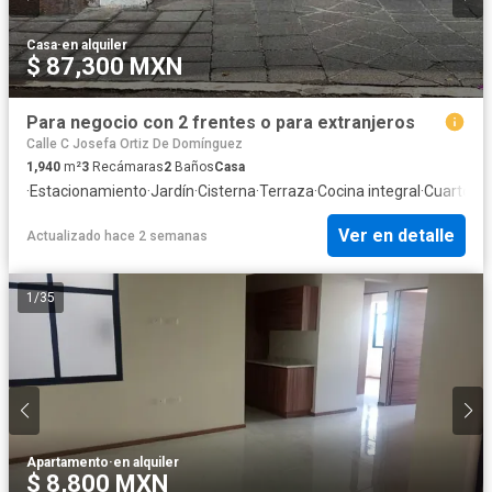
Casa
·
en alquiler
$ 87,300 MXN
Para negocio con 2 frentes o para extranjeros
Calle C Josefa Ortiz De Domínguez
1,940
m²
3
Recámaras
2
Baños
Casa
·
Estacionamiento
·
Jardín
·
Cisterna
·
Terraza
·
Cocina integral
·
Cuarto de
Ver en detalle
Actualizado hace 2 semanas
1
/
35
Apartamento
·
en alquiler
$ 8,800 MXN