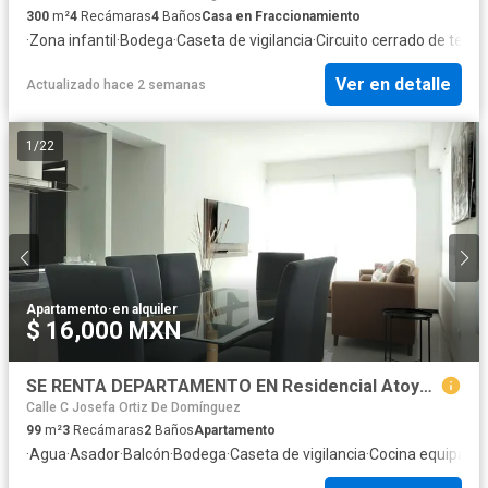
300
m²
4
Recámaras
4
Baños
Casa en Fraccionamiento
·
Zona infantil
·
Bodega
·
Caseta de vigilancia
·
Circuito cerrado de televi
Ver en detalle
Actualizado hace 2 semanas
1
/
22
Apartamento
·
en alquiler
$ 16,000 MXN
SE RENTA DEPARTAMENTO EN Residencial Atoyac, 3a. Privada Rivera del Atoyac Sur, Rancho Colorado, Puebla de Zaragoza, Puebla, México
Calle C Josefa Ortiz De Domínguez
99
m²
3
Recámaras
2
Baños
Apartamento
·
Agua
·
Asador
·
Balcón
·
Bodega
·
Caseta de vigilancia
·
Cocina equipada
·