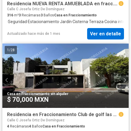
Residencia NUEVA RENTA AMUEBLADA en fracc. la antigua cementera PRECIO $28,500.00con mant includ.
Calle C Josefa Ortiz De Domínguez
316
m²
3
Recámaras
3
Baños
Casa en Fraccionamiento
·
Seguridad
·
Estacionamiento
·
Jardín
·
Cisterna
·
Terraza
·
Cocina integra
Ver en detalle
Actualizado hace más de 1 mes
1
/
28
Casa en Fraccionamiento
·
en alquiler
$ 70,000 MXN
Residencia en Fraccionamiento Club de golf las fuentes
Calle C Josefa Ortiz De Domínguez
4
Recámaras
4
Baños
Casa en Fraccionamiento