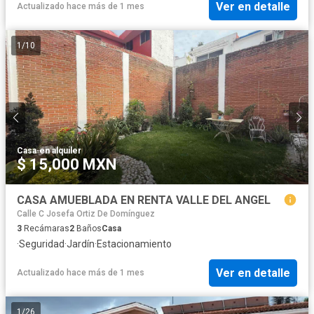
Ver en detalle
Actualizado hace más de 1 mes
1
/
10
Casa
·
en alquiler
$ 15,000 MXN
CASA AMUEBLADA EN RENTA VALLE DEL ANGEL
Calle C Josefa Ortiz De Domínguez
3
Recámaras
2
Baños
Casa
·
Seguridad
·
Jardín
·
Estacionamiento
Ver en detalle
Actualizado hace más de 1 mes
1
/
26