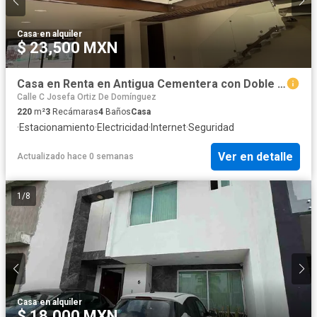
Casa
·
en alquiler
$ 23,500 MXN
Casa en Renta en Antigua Cementera con Doble Altura
Calle C Josefa Ortiz De Domínguez
220
m²
3
Recámaras
4
Baños
Casa
·
Estacionamiento
·
Electricidad
·
Internet
·
Seguridad
Ver en detalle
Actualizado hace 0 semanas
1
/
8
Casa
·
en alquiler
$ 18,000 MXN