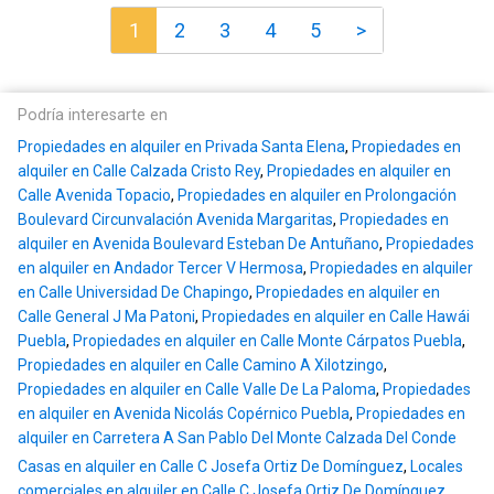
1
2
3
4
5
>
Podría interesarte en
Propiedades en alquiler en Privada Santa Elena
,
Propiedades en
alquiler en Calle Calzada Cristo Rey
,
Propiedades en alquiler en
Calle Avenida Topacio
,
Propiedades en alquiler en Prolongación
Boulevard Circunvalación Avenida Margaritas
,
Propiedades en
alquiler en Avenida Boulevard Esteban De Antuñano
,
Propiedades
en alquiler en Andador Tercer V Hermosa
,
Propiedades en alquiler
en Calle Universidad De Chapingo
,
Propiedades en alquiler en
Calle General J Ma Patoni
,
Propiedades en alquiler en Calle Hawái
Puebla
,
Propiedades en alquiler en Calle Monte Cárpatos Puebla
,
Propiedades en alquiler en Calle Camino A Xilotzingo
,
Propiedades en alquiler en Calle Valle De La Paloma
,
Propiedades
en alquiler en Avenida Nicolás Copérnico Puebla
,
Propiedades en
alquiler en Carretera A San Pablo Del Monte Calzada Del Conde
Casas en alquiler en Calle C Josefa Ortiz De Domínguez
,
Locales
comerciales en alquiler en Calle C Josefa Ortiz De Domínguez
,