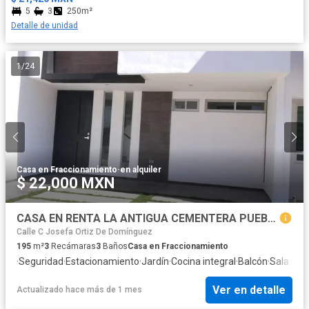
5
3
250m²
Detalle de unidad
1
/
24
Casa en Fraccionamiento
·
en alquiler
$ 22,000 MXN
CASA EN RENTA LA ANTIGUA CEMENTERA PUEBLA
Calle C Josefa Ortiz De Domínguez
195
m²
3
Recámaras
3
Baños
Casa en Fraccionamiento
·
Seguridad
·
Estacionamiento
·
Jardín
·
Cocina integral
·
Balcón
·
Sala poli
Ver en detalle
Actualizado hace más de 1 mes