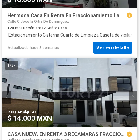
Hermosa Casa En Renta En Fraccionamiento La Antigua Cementera
Calle C Josefa Ortiz De Domínguez
120
m²
2
Recámaras
2
Baños
Casa
·
Estacionamiento
·
Cisterna
·
Cuarto de Limpieza
·
Caseta de vigilancia
·
Ver en detalle
Actualizado hace 3 semanas
1
/
27
Casa
·
en alquiler
$ 14,000 MXN
CASA NUEVA EN RENTA 3 RECAMARAS FRACCIONAMIENTO ELEMENTO