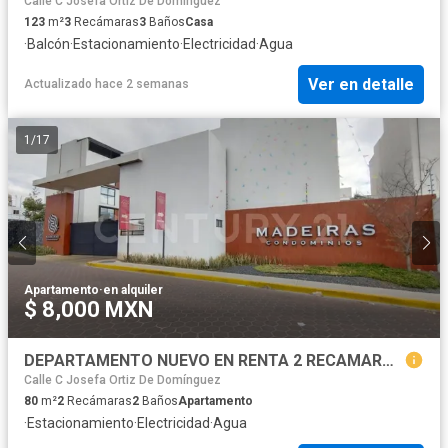
Calle C Josefa Ortiz De Domínguez
123
m²
3
Recámaras
3
Baños
Casa
·
Balcón
·
Estacionamiento
·
Electricidad
·
Agua
Ver en detalle
Actualizado hace 2 semanas
1
/
17
Apartamento
·
en alquiler
$ 8,000 MXN
DEPARTAMENTO NUEVO EN RENTA 2 RECAMARAS RESIDENCIAL MADEIRAS
Calle C Josefa Ortiz De Domínguez
80
m²
2
Recámaras
2
Baños
Apartamento
·
Estacionamiento
·
Electricidad
·
Agua