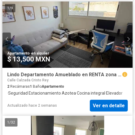
1
/
9
Apartamento
·
en alquiler
$ 13,500 MXN
Lindo Departamento Amueblado en RENTA zona plaza Explanada Cholula
Calle Calzada Cristo Rey
2
Recámaras
1
Baño
Apartamento
·
Seguridad
·
Estacionamiento
·
Azotea
·
Cocina integral
·
Elevador
Ver en detalle
Actualizado hace 2 semanas
1
/
32