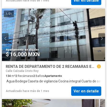
Ver en detalle
Actualizado hace más de 1 mes
1
/
21
Apartamento
·
en alquiler
$ 16,000 MXN
RENTA DE DEPARTAMENTO DE 2 RECAMARAS EN LA PAZ
Calle Calzada Cristo Rey
134
m²
2
Recámaras
2
Baños
Apartamento
·
Agua
·
Bodega
·
Caseta de vigilancia
·
Cocina integral
·
Cuarto de servici
Ver en detalle
Actualizado hace más de 1 mes
1
/
48