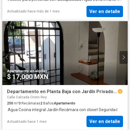
Ver en detalle
Actualizado hace más de 1 mes
1
/
18
Apartamento
·
en alquiler
$ 17,000 MXN
Departamento en Planta Baja con Jardín Privado en Renta | Fraccionamiento Cerrado
Calle Calzada Cristo Rey
250
m²
3
Recámaras
2
Baños
Apartamento
·
Agua
·
Cocina integral
·
Jardín
·
Recámara con closet
·
Seguridad
Ver en detalle
Actualizado hace 1 mes