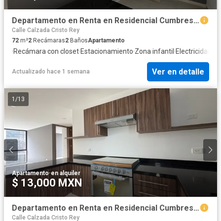
Departamento en Renta en Residencial Cumbres de La Paz, Puebla
Calle Calzada Cristo Rey
72
m²
2
Recámaras
2
Baños
Apartamento
·
Recámara con closet
·
Estacionamiento
·
Zona infantil
·
Electricidad
·
Co
Ver en detalle
Actualizado hace 1 semana
1
/
13
Apartamento
·
en alquiler
$ 13,000 MXN
Departamento en Renta en Residencial Cumbres de La Paz, Puebla
Calle Calzada Cristo Rey