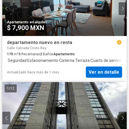
Apartamento
·
en alquiler
$ 7,900 MXN
departamento nuevo en renta
Calle Calzada Cristo Rey
170
m²
3
Recámaras
2
Baños
Apartamento
·
Seguridad
·
Estacionamiento
·
Cisterna
·
Terraza
·
Cuarto de servicio
·
Ba
Ver en detalle
Actualizado hace más de 1 mes
1
/
12