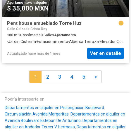
Apartamento
·
en alquiler
$ 35,000 MXN
Pent house amueblado Torre Huz
Calle Calzada Cristo Rey
180
m²
3
Recámaras
3
Baños
Apartamento
·
Jardín
·
Cisterna
·
Estacionamiento
·
Alberca
·
Terraza
·
Elevador
·
Cocina 
Ver en detalle
Actualizado hace más de 1 mes
1
2
3
4
5
>
Podría interesarte en
Departamentos en alquiler en Prolongación Boulevard
Circunvalación Avenida Margaritas
,
Departamentos en alquiler en
Avenida Boulevard Esteban De Antuñano
,
Departamentos en
alquiler en Andador Tercer V Hermosa
,
Departamentos en alquiler