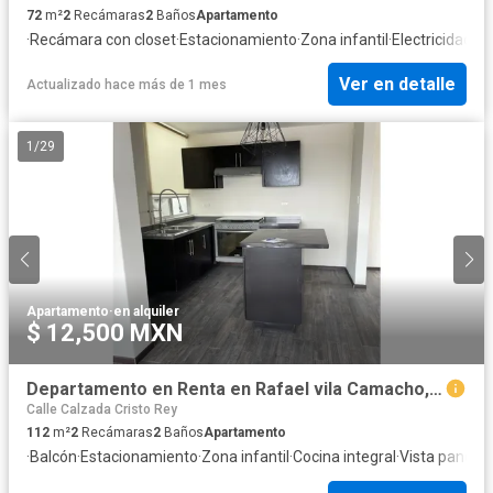
72
m²
2
Recámaras
2
Baños
Apartamento
·
Recámara con closet
·
Estacionamiento
·
Zona infantil
·
Electricidad
·
Co
Ver en detalle
Actualizado hace más de 1 mes
1
/
29
Apartamento
·
en alquiler
$ 12,500 MXN
Departamento en Renta en Rafael vila Camacho, Santa Cruz Buenavista
Calle Calzada Cristo Rey
112
m²
2
Recámaras
2
Baños
Apartamento
·
Balcón
·
Estacionamiento
·
Zona infantil
·
Cocina integral
·
Vista panorá