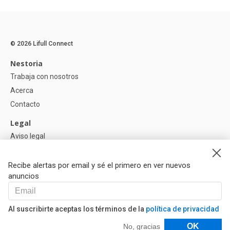
© 2026 Lifull Connect
Nestoria
Trabaja con nosotros
Acerca
Contacto
Legal
Aviso legal
Política de Privacidad
Política de Cookies
Recibe alertas por email y sé el primero en ver nuevos
anuncios
Ayuda
Preguntas
Al suscribirte aceptas los términos de la
política de privacidad
Nuestros Partners
Filtros
OK
No, gracias