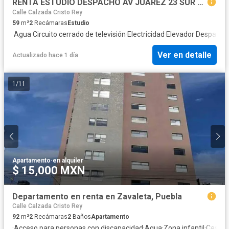
RENTA ESTUDIO DESPACHO AV JUAREZ 23 SUR LA PAZ UPAEP PUEBLA
Calle Calzada Cristo Rey
59
m²
2
Recámaras
Estudio
·
Agua
·
Circuito cerrado de televisión
·
Electricidad
·
Elevador
·
Despacho
Ver en detalle
Actualizado hace 1 día
1
/
11
Apartamento
·
en alquiler
$ 15,000 MXN
Departamento en renta en Zavaleta, Puebla
Calle Calzada Cristo Rey
92
m²
2
Recámaras
2
Baños
Apartamento
·
Acceso para personas con discapacidad
·
Agua
·
Zona infantil
·
Caseta 