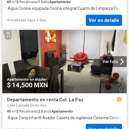
60
m²
2
Recámaras
1
Baño
Apartamento
·
Agua
·
Cocina equipada
·
Cocina integral
·
Cuarto de Limpieza
·
Electric
Ver en detalle
Actualizado hace 3 días
Ver foto
Apartamento
·
en alquiler
$ 14,500 MXN
Departamento en renta Col. La Paz
Calle Calzada Cristo Rey
95
m²
2
Recámaras
2
Baños
Apartamento
·
Agua
·
Zona infantil
·
Asador
·
Caseta de vigilancia
·
Cisterna
·
Cocina eq