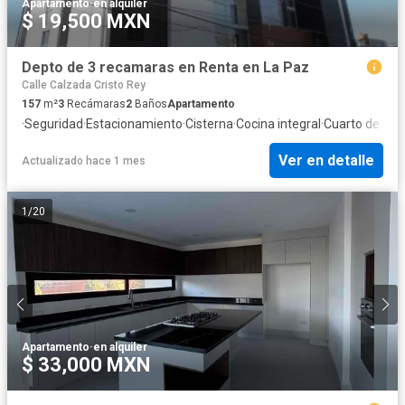
Apartamento
·
en alquiler
$ 19,500 MXN
Depto de 3 recamaras en Renta en La Paz
Calle Calzada Cristo Rey
157
m²
3
Recámaras
2
Baños
Apartamento
·
Seguridad
·
Estacionamiento
·
Cisterna
·
Cocina integral
·
Cuarto de serv
Ver en detalle
Actualizado hace 1 mes
1
/
20
Apartamento
·
en alquiler
$ 33,000 MXN