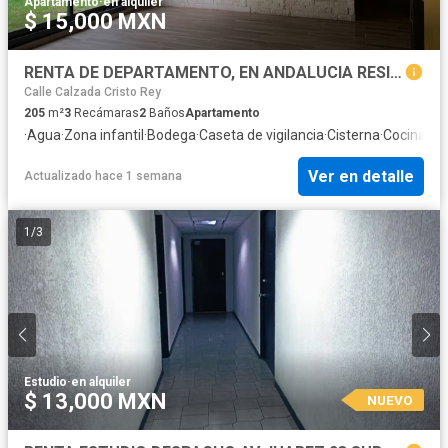
Apartamento
·
en alquiler
$ 15,000 MXN
RENTA DE DEPARTAMENTO, EN ANDALUCIA RESIDENCIAL, PUEBLA, CERCA DE TEC MILENIÓ 3 RECAMARAS, PLANTA BAJA
Calle Calzada Cristo Rey
205
m²
3
Recámaras
2
Baños
Apartamento
·
Agua
·
Zona infantil
·
Bodega
·
Caseta de vigilancia
·
Cisterna
·
Cocina eq
Ver en detalle
Actualizado hace 1 semana
1
/
3
Estudio
·
en alquiler
$ 13,000 MXN
NUEVO