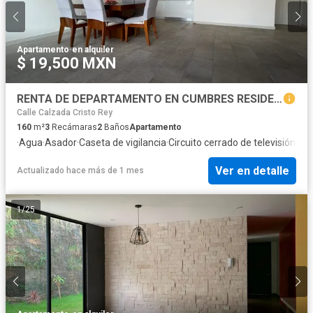
Apartamento
·
en alquiler
$ 19,500 MXN
RENTA DE DEPARTAMENTO EN CUMBRES RESIDENCIAL, PUEBLA, TRES RECMARAS, TRES PISOS
Calle Calzada Cristo Rey
160
m²
3
Recámaras
2
Baños
Apartamento
·
Agua
·
Asador
·
Caseta de vigilancia
·
Circuito cerrado de televisión
·
Cis
Ver en detalle
Actualizado hace más de 1 mes
1
/
25