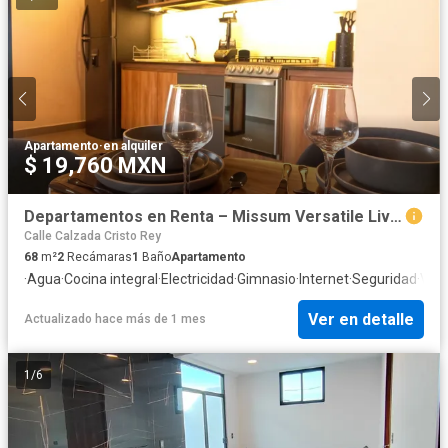
Apartamento
·
en alquiler
$ 19,760 MXN
Departamentos en Renta – Missum Versatile Living, Camino a Morillotla, Puebla
Calle Calzada Cristo Rey
68
m²
2
Recámaras
1
Baño
Apartamento
·
Agua
·
Cocina integral
·
Electricidad
·
Gimnasio
·
Internet
·
Seguridad
·
Vist
Ver en detalle
Actualizado hace más de 1 mes
1
/
6