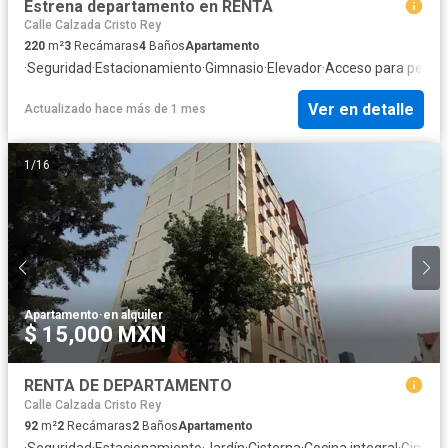
Estrena departamento en RENTA
Calle Calzada Cristo Rey
220
m²
3
Recámaras
4
Baños
Apartamento
·
Seguridad
·
Estacionamiento
·
Gimnasio
·
Elevador
·
Acceso para perso
Ver en detalle
Actualizado hace más de 1 mes
1
/
16
Apartamento
·
en alquiler
$ 15,000 MXN
RENTA DE DEPARTAMENTO
Calle Calzada Cristo Rey
92
m²
2
Recámaras
2
Baños
Apartamento
·
Seguridad
·
Estacionamiento
·
Jardín
·
Cisterna
·
Cocina integral
·
Gimnas