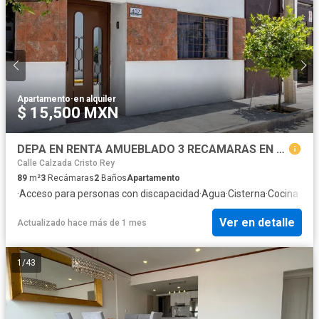
Apartamento
·
en alquiler
$ 15,500 MXN
DEPA EN RENTA AMUEBLADO 3 RECAMARAS EN PB CERCA DE AV. FORJADORES
Calle Calzada Cristo Rey
89
m²
3
Recámaras
2
Baños
Apartamento
·
Acceso para personas con discapacidad
·
Agua
·
Cisterna
·
Cocina equ
Ver en detalle
Actualizado hace más de 1 mes
1
/
43