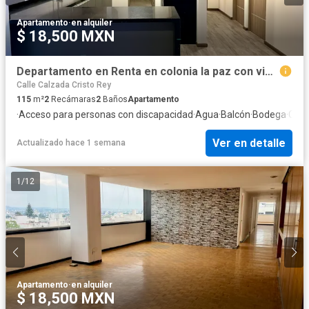
Apartamento
·
en alquiler
$ 18,500 MXN
Departamento en Renta en colonia la paz con vista a la ciudad
Calle Calzada Cristo Rey
115
m²
2
Recámaras
2
Baños
Apartamento
·
Acceso para personas con discapacidad
·
Agua
·
Balcón
·
Bodega
·
Case
Ver en detalle
Actualizado hace 1 semana
1
/
12
Apartamento
·
en alquiler
$ 18,500 MXN