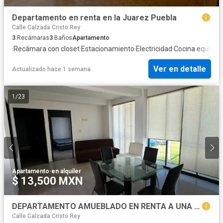
Departamento en renta en la Juarez Puebla
Calle Calzada Cristo Rey
3
Recámaras
3
Baños
Apartamento
·
Recámara con closet
·
Estacionamiento
·
Electricidad
·
Cocina equipad
Ver en detalle
Actualizado hace 1 semana
1
/
23
Apartamento
·
en alquiler
$ 13,500 MXN
DEPARTAMENTO AMUEBLADO EN RENTA A UNA CALLE DE CAMINO REAL
Calle Calzada Cristo Rey