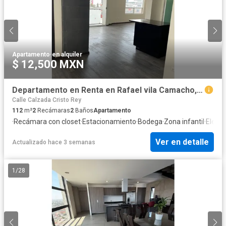
Apartamento
·
en alquiler
$ 12,500 MXN
Departamento en Renta en Rafael vila Camacho, Puebla
Calle Calzada Cristo Rey
112
m²
2
Recámaras
2
Baños
Apartamento
·
Recámara con closet
·
Estacionamiento
·
Bodega
·
Zona infantil
·
Electr
Ver en detalle
Actualizado hace 3 semanas
1
/
28