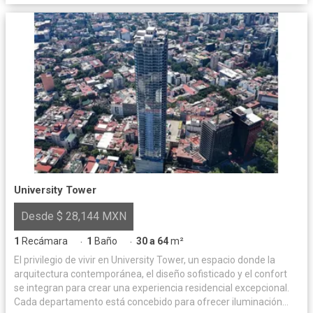
University Tower
Desde $ 28,144 MXN
1
Recámara
1
Baño
30 a 64
m²
·
·
El privilegio de vivir en University Tower, un espacio donde la
arquitectura contemporánea, el diseño sofisticado y el confort
se integran para crear una experiencia residencial excepcional.
Cada departamento está concebido para ofrecer iluminación