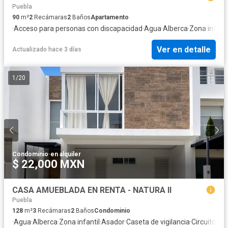
Puebla
90
m²
2
Recámaras
2
Baños
Apartamento
·
Acceso para personas con discapacidad
·
Agua
·
Alberca
·
Zona infanti
Ver en detalle
Actualizado hace 3 días
1
/
20
Condominio
·
en alquiler
$ 22,000 MXN
CASA AMUEBLADA EN RENTA - NATURA II
Puebla
128
m²
3
Recámaras
2
Baños
Condominio
·
Agua
·
Alberca
·
Zona infantil
·
Asador
·
Caseta de vigilancia
·
Circuito ce