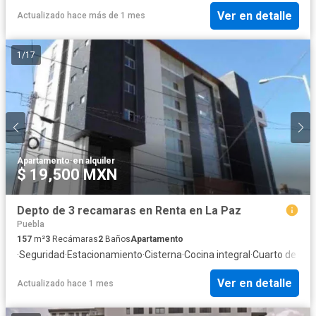
Ver en detalle
Actualizado hace más de 1 mes
1
/
17
Apartamento
·
en alquiler
$ 19,500 MXN
Depto de 3 recamaras en Renta en La Paz
Puebla
157
m²
3
Recámaras
2
Baños
Apartamento
·
Seguridad
·
Estacionamiento
·
Cisterna
·
Cocina integral
·
Cuarto de serv
Ver en detalle
Actualizado hace 1 mes