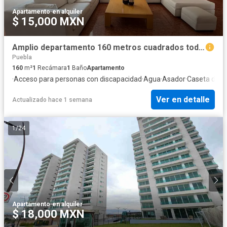
Apartamento
·
en alquiler
$ 15,000 MXN
Amplio departamento 160 metros cuadrados todos los servicios.
Puebla
160
m²
1
Recámara
1
Baño
Apartamento
·
Acceso para personas con discapacidad
·
Agua
·
Asador
·
Caseta de vi
Ver en detalle
Actualizado hace 1 semana
1
/
24
Apartamento
·
en alquiler
$ 18,000 MXN