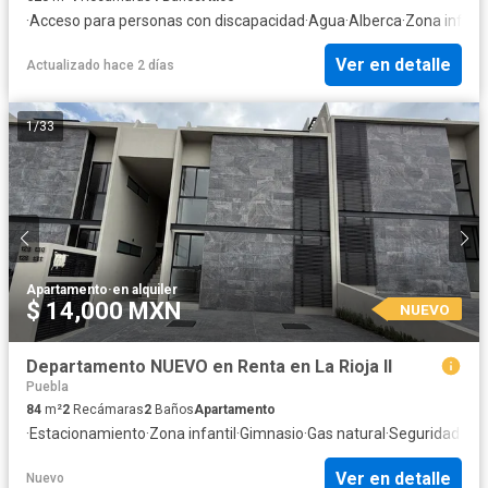
·
Acceso para personas con discapacidad
·
Agua
·
Alberca
·
Zona infanti
Ver en detalle
Actualizado hace 2 días
1
/
33
Apartamento
·
en alquiler
$ 14,000 MXN
NUEVO
Departamento NUEVO en Renta en La Rioja II
Puebla
84
m²
2
Recámaras
2
Baños
Apartamento
·
Estacionamiento
·
Zona infantil
·
Gimnasio
·
Gas natural
·
Seguridad
Ver en detalle
Nuevo