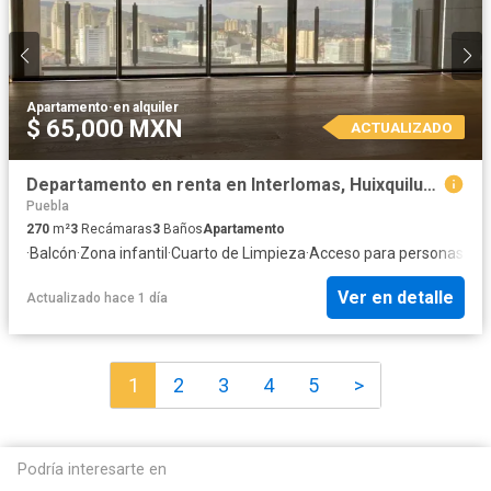
Apartamento
·
en alquiler
$ 65,000 MXN
ACTUALIZADO
Departamento en renta en Interlomas, Huixquilucan, México
Puebla
270
m²
3
Recámaras
3
Baños
Apartamento
·
Balcón
·
Zona infantil
·
Cuarto de Limpieza
·
Acceso para personas con
Ver en detalle
Actualizado hace 1 día
1
2
3
4
5
>
Podría interesarte en