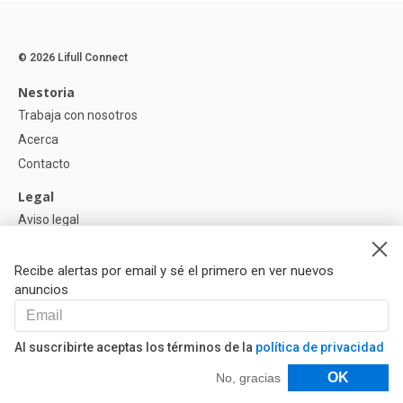
© 2026 Lifull Connect
Nestoria
Trabaja con nosotros
Acerca
Contacto
Legal
Aviso legal
Política de Privacidad
Política de Cookies
Recibe alertas por email y sé el primero en ver nuevos
anuncios
Ayuda
Preguntas
Al suscribirte aceptas los términos de la
política de privacidad
Nuestros Partners
Filtros
OK
No, gracias