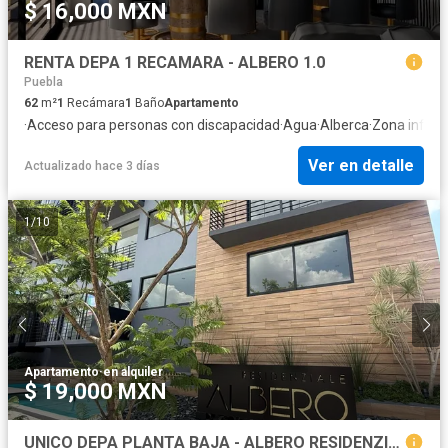
$ 16,000 MXN
RENTA DEPA 1 RECAMARA - ALBERO 1.0
Puebla
62
m²
1
Recámara
1
Baño
Apartamento
·
Acceso para personas con discapacidad
·
Agua
·
Alberca
·
Zona infanti
Ver en detalle
Actualizado hace 3 días
1
/
10
Apartamento
·
en alquiler
$ 19,000 MXN
UNICO DEPA PLANTA BAJA - ALBERO RESIDENZIALE