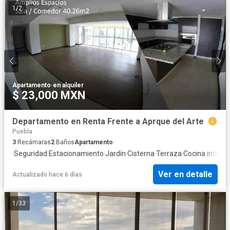
1
/
2
Apartamento
·
en alquiler
$ 23,000 MXN
Departamento en Renta Frente a Aprque del Arte
Puebla
3
Recámaras
2
Baños
Apartamento
·
Seguridad
·
Estacionamiento
·
Jardín
·
Cisterna
·
Terraza
·
Cocina integra
Ver en detalle
Actualizado hace 6 días
1
/
33