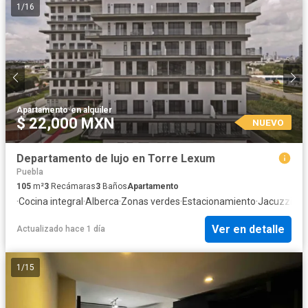
1
/
16
Apartamento
·
en alquiler
$ 22,000 MXN
NUEVO
Departamento de lujo en Torre Lexum
Puebla
105
m²
3
Recámaras
3
Baños
Apartamento
·
Cocina integral
·
Alberca
·
Zonas verdes
·
Estacionamiento
·
Jacuzzi
·
Jar
Ver en detalle
Actualizado hace 1 día
1
/
15