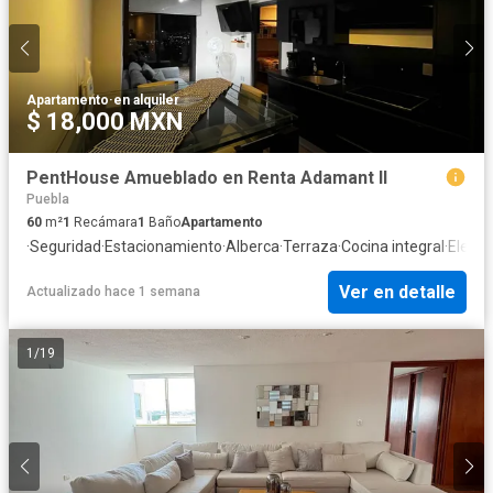
Apartamento
·
en alquiler
$ 18,000 MXN
PentHouse Amueblado en Renta Adamant II
Puebla
60
m²
1
Recámara
1
Baño
Apartamento
·
Seguridad
·
Estacionamiento
·
Alberca
·
Terraza
·
Cocina integral
·
Eleva
Ver en detalle
Actualizado hace 1 semana
1
/
19