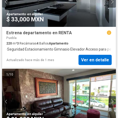
Apartamento
·
en alquiler
$ 33,000 MXN
Estrena departamento en RENTA
Puebla
220
m²
3
Recámaras
4
Baños
Apartamento
·
Seguridad
·
Estacionamiento
·
Gimnasio
·
Elevador
·
Acceso para perso
Ver en detalle
Actualizado hace más de 1 mes
1
/
10
Apartamento
·
en alquiler