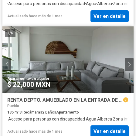
·
Acceso para personas con discapacidad
·
Agua
·
Alberca
·
Zona infanti
Ver en detalle
Actualizado hace más de 1 mes
1
/
6
Apartamento
·
en alquiler
$ 22,000 MXN
RENTA DEPTO. AMUEBLADO EN LA ENTRADA DE LOMAS DE ANGELOPOLIS
Puebla
135
m²
3
Recámaras
2
Baños
Apartamento
·
Acceso para personas con discapacidad
·
Agua
·
Alberca
·
Zona infanti
Ver en detalle
Actualizado hace más de 1 mes