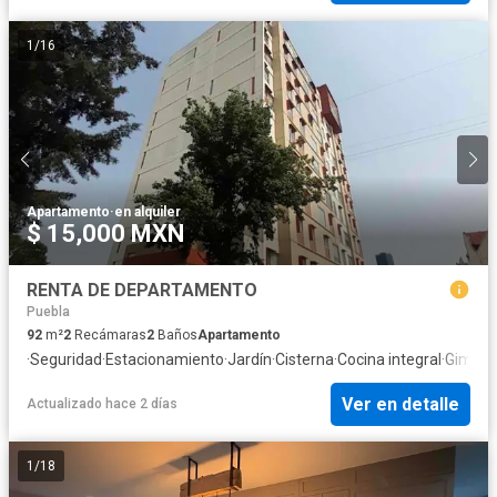
1
/
16
Apartamento
·
en alquiler
$ 15,000 MXN
RENTA DE DEPARTAMENTO
Puebla
92
m²
2
Recámaras
2
Baños
Apartamento
·
Seguridad
·
Estacionamiento
·
Jardín
·
Cisterna
·
Cocina integral
·
Gimnas
Ver en detalle
Actualizado hace 2 días
1
/
18