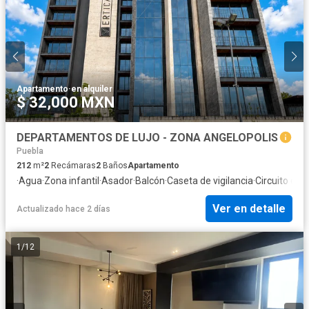
Apartamento
·
en alquiler
$ 32,000 MXN
DEPARTAMENTOS DE LUJO - ZONA ANGELOPOLIS
Puebla
212
m²
2
Recámaras
2
Baños
Apartamento
·
Agua
·
Zona infantil
·
Asador
·
Balcón
·
Caseta de vigilancia
·
Circuito cer
Ver en detalle
Actualizado hace 2 días
1
/
12