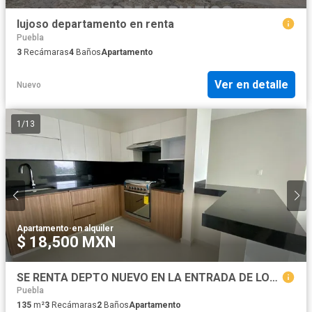
lujoso departamento en renta
Puebla
3
Recámaras
4
Baños
Apartamento
Ver en detalle
Nuevo
1
/
13
Apartamento
·
en alquiler
$ 18,500 MXN
SE RENTA DEPTO NUEVO EN LA ENTRADA DE LOMAS DE ANGELOPOLIS 1
Puebla
135
m²
3
Recámaras
2
Baños
Apartamento