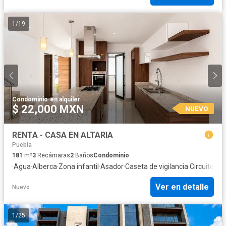
1
/
19
Condominio
·
en alquiler
$ 22,000 MXN
NUEVO
RENTA - CASA EN ALTARIA
Puebla
181
m²
3
Recámaras
2
Baños
Condominio
·
Agua
·
Alberca
·
Zona infantil
·
Asador
·
Caseta de vigilancia
·
Circuito ce
Ver en detalle
Nuevo
1
/
25