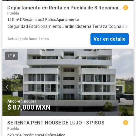
Departamento en Renta en Puebla de 3 Recamaras
Puebla
145
m²
3
Recámaras
2
Baños
Apartamento
·
Seguridad
·
Estacionamiento
·
Jardín
·
Cisterna
·
Terraza
·
Cocina integra
Ver en detalle
Actualizado hace 1 mes
1
/
18
Ático
·
en alquiler
$ 87,000 MXN
SE RENTA PENT HOUSE DE LUJO - 3 PISOS
Puebla
623
m²
4
Recámaras
4
Baños
Ático