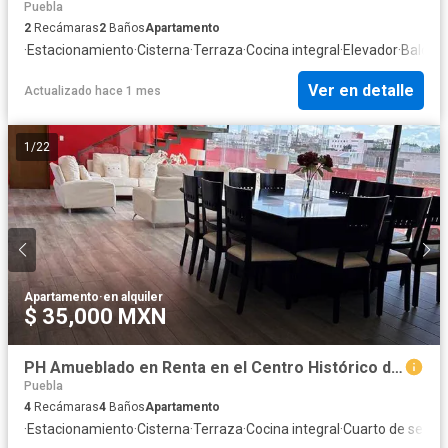
Puebla
2
Recámaras
2
Baños
Apartamento
·
Estacionamiento
·
Cisterna
·
Terraza
·
Cocina integral
·
Elevador
·
Balcón
·
Ver en detalle
Actualizado hace 1 mes
1
/
22
Apartamento
·
en alquiler
$ 35,000 MXN
PH Amueblado en Renta en el Centro Histórico de Puebla
Puebla
4
Recámaras
4
Baños
Apartamento
·
Estacionamiento
·
Cisterna
·
Terraza
·
Cocina integral
·
Cuarto de servic