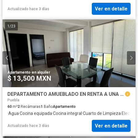
Ver en detalle
Actualizado hace 3 días
1
/
23
Apartamento
·
en alquiler
$ 13,500 MXN
DEPARTAMENTO AMUEBLADO EN RENTA A UNA CALLE DE CAMINO REAL
Puebla
60
m²
2
Recámaras
1
Baño
Apartamento
·
Agua
·
Cocina equipada
·
Cocina integral
·
Cuarto de Limpieza
·
Electric
Ver en detalle
Actualizado hace 3 días