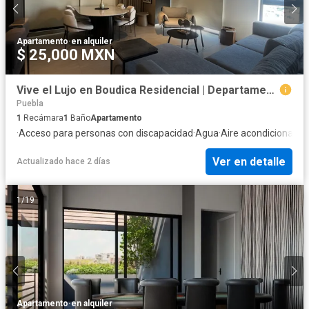
Apartamento
·
en alquiler
$ 25,000 MXN
Vive el Lujo en Boudica Residencial | Departamento en Renta
Puebla
1
Recámara
1
Baño
Apartamento
·
Acceso para personas con discapacidad
·
Agua
·
Aire acondicionado
·
Ver en detalle
Actualizado hace 2 días
1
/
19
Apartamento
·
en alquiler