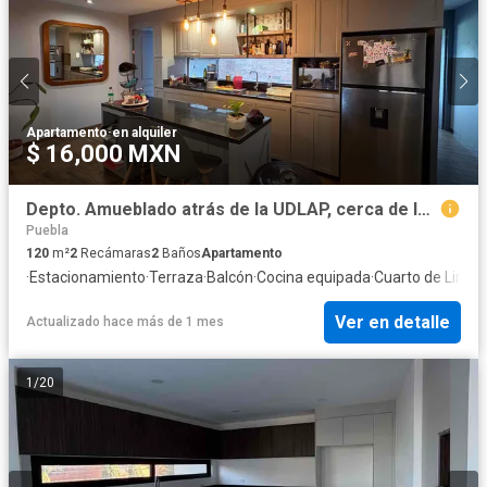
Apartamento
·
en alquiler
$ 16,000 MXN
Depto. Amueblado atrás de la UDLAP, cerca de la Berenjena
Puebla
120
m²
2
Recámaras
2
Baños
Apartamento
·
Estacionamiento
·
Terraza
·
Balcón
·
Cocina equipada
·
Cuarto de Limpi
Ver en detalle
Actualizado hace más de 1 mes
1
/
20