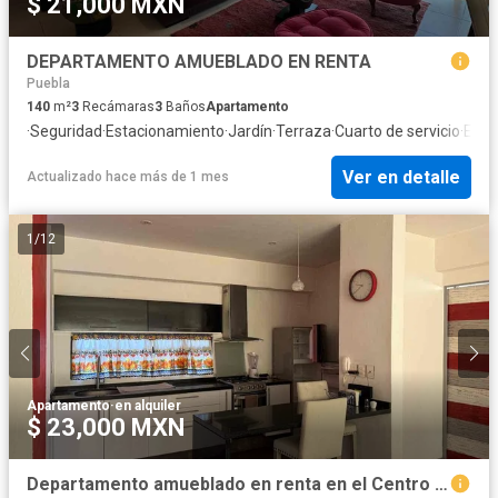
$ 21,000 MXN
DEPARTAMENTO AMUEBLADO EN RENTA
Puebla
140
m²
3
Recámaras
3
Baños
Apartamento
·
Seguridad
·
Estacionamiento
·
Jardín
·
Terraza
·
Cuarto de servicio
·
Elev
Ver en detalle
Actualizado hace más de 1 mes
1
/
12
Apartamento
·
en alquiler
$ 23,000 MXN
Departamento amueblado en renta en el Centro Histórico de Puebla