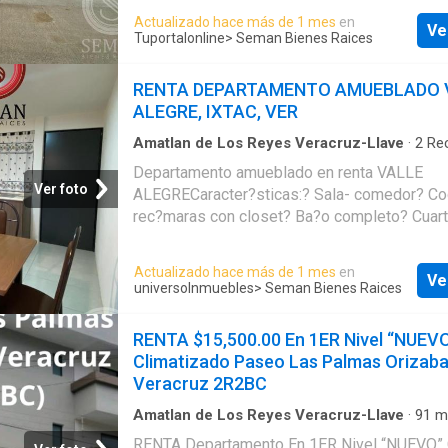
principal? Primer nivel Amenidades comunes
Actualizado hace más de 1 mes
en
Ve
electrico al entrar a la privada ? Cancha de b
Tuportalonline
> Seman Bienes Raices
Palapa de eventos ? ?rea de juegos infantil
mensualesAcceso por la nueva entrada al
RENTA DEPARTAMENTO AMUEBLADO 
fraccionamiento.A cinco minutos de cafiverN
ALEGRE, IXTAC, VER
mascotas.Publicado por Seman Bienes Raice
Inmomap en TuPortalOnline
Amatlan de Los Reyes Veracruz-Llave
·
2
Re
Baño
·
Apartamento
·
Zona infantil
Departamento amueblado en renta VALLE
Ver foto
ALEGRECaracter?sticas:? Sala- comedor? Co
rec?maras con closet? Ba?o completo? Cuart
Boiler? Protecciones en ventanas (con persia
principal? Primer nivel Amenidades comunes
Actualizado hace más de 1 mes
en
Ve
electrico al entrar a la privada ? Cancha de b
universoInmuebles
> Seman Bienes Raices
Palapa de eventos ? ?rea de juegos infantil
mensualesAcceso por la nueva entrada al
RENTA $15,500.00 En 1ER Nivel “NUEV
fraccionamiento.A cinco minutos de cafiverN
Climatizado Paseo Las Palmas Orizab
mascotas.Publicado por Seman Bienes Raic
Veracruz 2R2BC
universoinmuebles
Amatlan de Los Reyes Veracruz-Llave
·
91
m
Recámaras
·
2
Baños
·
Apartamento
·
Despach
RENTA Departamento En 1ER Nivel “NUEVO” 