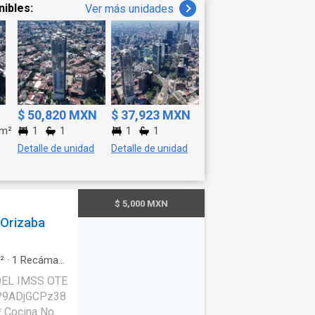
enta
nibles:
Ver más unidades
1038896
 #Orizaba
taro
rias
@destacar
$ 50,820 MXN
$ 37,923 MXN
m²
1
1
1
1
Detalle de unidad
Detalle de unidad
$ 5,000 MXN
Orizaba
²
·
1
Recámara
miento
EL IMSS OTE
P9ADjGCPz38
* Cocina No