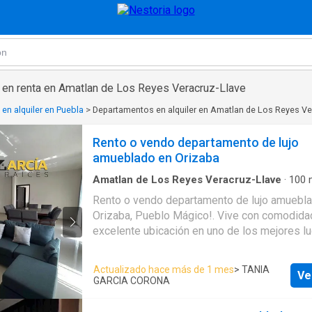
en renta en Amatlan de Los Reyes Veracruz-Llave
en alquiler en Puebla
>
Departamentos en alquiler en Amatlan de Los Reyes Ve
Rento o vendo departamento de lujo
amueblado en Orizaba
Amatlan de Los Reyes Veracruz-Llave
·
100
Recámaras
·
2
Baños
·
Apartamento
Rento o vendo departamento de lujo amuebl
Orizaba, Pueblo Mágico!. Vive con comodidad
excelente ubicación en uno de los mejores l
Orizaba. Renta Mensual: $16,500, ¡ya incluye 
mantenimiento mensual de $1,500!, incluye s
Actualizado hace más de 1 mes
> TANIA
Ve
cable e internet. En 2 planta en edificio excl
GARCIA CORONA
ubicado. Características: 3 recámaras amplia
completos, sala y comedor, cocina, equipada,