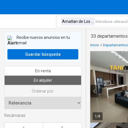
33 departamentos 
Recibe nuevos anuncios en tu
email
Inicio
>
Departamentos 
Guardar búsqueda
En venta
En alquiler
Ordenar por:
Recámaras
1
/
8