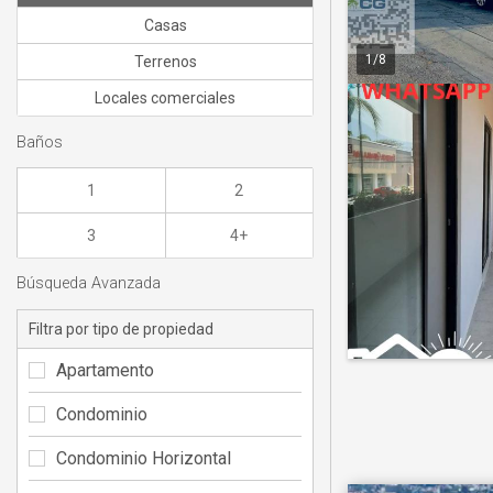
Casas
1
/
8
Terrenos
Locales comerciales
Baños
1
2
3
4+
Búsqueda Avanzada
Filtra por tipo de propiedad
Apartamento
Condominio
Condominio Horizontal