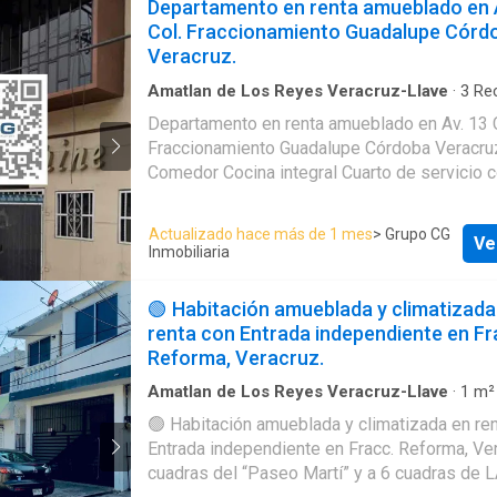
Departamento en renta amueblado en 
amueblado, 2 lugares de estacionamiento, el
Col. Fraccionamiento Guadalupe Córd
escaleras, roof garden, sistema de hidroneum
Veracruz.
portones eléctricos independientes para entr
Para renta, contrato mínimo a 6 meses, no niñ
Amatlan de Los Reyes Veracruz-Llave
·
3
Re
Baños
·
Apartamento
·
Estacionamiento
mascotas!!!. Para venta $2,700,000 Precio N
Departamento en renta amueblado en Av. 13 
Solo se aceptan crédito Bancario, Infonavit o
Fraccionamiento Guadalupe Córdoba Veracruz. Sa
Ideal para quienes buscan confort, seguridad
Comedor Cocina integral Cuarto de servicio con baño
excelente calidad de vida. Agenda tu cita y 
completo. Área de lavado Total de baños 3 Total de
exclusivo departamento. ¡Te encantará!
recámaras 3 Recámara principal con clima y vestidor
Actualizado hace más de 1 mes
> Grupo CG
Ve
Recámaras secundarias con clóset Cuarto de lavado con
Inmobiliaria
lavadora y lavadero Cochera para un auto con portón
eléctrico Cisterna Gas estacionario Planta alta
🟢 Habitación amueblada y climatizada
Protecciones $13,000.00 ⚠️ Visita nuestra web y conoce
renta con Entrada independiente en Fr
un increíble portafolio de propiedades.
Reforma, Veracruz.
www.grupocginmobiliaria.co---- ⚠️ CAMBIO DE PRECIO
SIN PREVIO AVISO SUJETO A DISPONIBILID
Amatlan de Los Reyes Veracruz-Llave
·
1
m²
1
Baño
·
Apartamento
#casasdeprimera #veracruz #inmueblesdelujo
🟢 Habitación amueblada y climatizada en re
#casasventa #inmobiliaria #casas #departamentos
Entrada independiente en Fracc. Reforma, Veracru
#inmuebles #ventas #rentas #terrenos #xa
cuadras del “Paseo Martí” y a 6 cuadras de 
#cordoba #orizaba #queretaro #Mérida