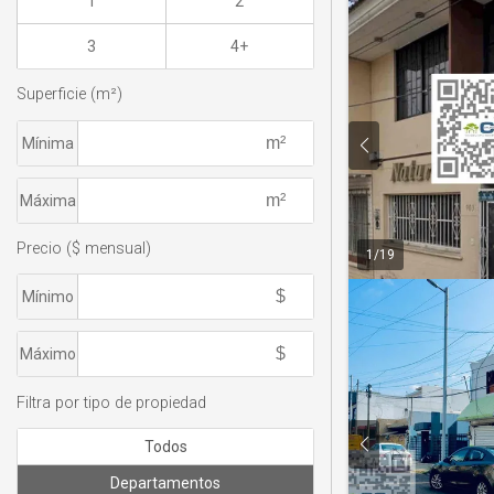
1
2
3
4+
Superficie (m²)
Mínima
Máxima
Precio ($ mensual)
1
/
19
Mínimo
Máximo
Filtra por tipo de propiedad
Todos
Departamentos