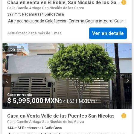
Casa en venta en El Roble, San Nicolás de los Garza, Nuevo León
Calle Camilo Arriaga San Nicolás de los Garza
397
m²
5
Recámaras
4
Baños
Casa
·
Aire acondicionado
·
Calefacción
·
Cisterna
·
Cocina integral
·
Cuarto de
Ver en detalle
Actualizado hace más de 1 mes
1
/
20
Casa
·
en venta
$ 5,995,000 MXN
$ 41,631 MXN/m²
Casa en Venta Valle de las Puentes San Nicolas
Calle Camilo Arriaga San Nicolás de los Garza
144
m²
4
Recámaras
1
Baño
Casa