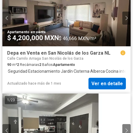
Apartamento
·
en venta
$ 4,200,000 MXN
$ 46,666 MXN/m²
Depa en Venta en San Nicolás de los Garza NL
Calle Camilo Arriaga San Nicolás de los Garza
90
m²
2
Recámaras
2
Baños
Apartamento
·
Seguridad
·
Estacionamiento
·
Jardín
·
Cisterna
·
Alberca
·
Cocina integra
Ver en detalle
Actualizado hace más de 1 mes
1
/
23