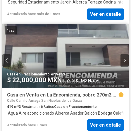
·
Seguridad
·
Estacionamiento
·
Jardín
·
Alberca
·
Terraza
·
Cocina integral
Ver en detalle
Actualizado hace más de 1 mes
1
/
23
Casa en Fraccionamiento
·
en venta
$ 22,000,000 MXN
$ 52,505 MXN/m²
Casa en Venta en La Encomienda, sobre 270m2 de terreno, de 3 niveles, con alberca, paneles solares.
Calle Camilo Arriaga San Nicolás de los Garza
419
m²
3
Recámaras
6
Baños
Casa en Fraccionamiento
·
Agua
·
Aire acondicionado
·
Alberca
·
Asador
·
Balcón
·
Bodega
·
Calefacc
Ver en detalle
Actualizado hace 1 mes