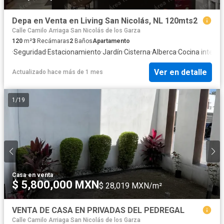
Depa en Venta en Living San Nicolás, NL 120mts2
Calle Camilo Arriaga San Nicolás de los Garza
120
m²
3
Recámaras
2
Baños
Apartamento
·
Seguridad
·
Estacionamiento
·
Jardín
·
Cisterna
·
Alberca
·
Cocina integra
Ver en detalle
Actualizado hace más de 1 mes
1
/
19
Casa
·
en venta
$ 5,800,000 MXN
$ 28,019 MXN/m²
VENTA DE CASA EN PRIVADAS DEL PEDREGAL
Calle Camilo Arriaga San Nicolás de los Garza