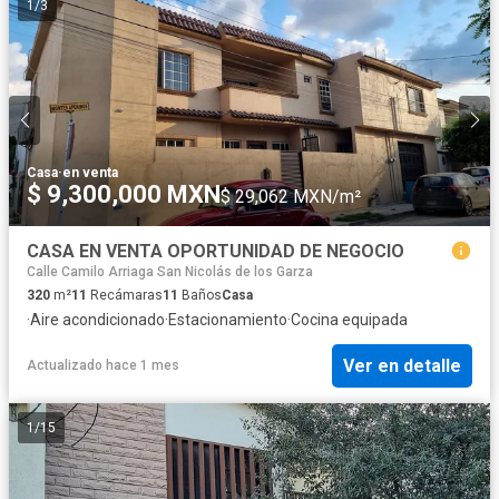
1
/
3
Casa
·
en venta
$ 9,300,000 MXN
$ 29,062 MXN/m²
CASA EN VENTA OPORTUNIDAD DE NEGOCIO
Calle Camilo Arriaga San Nicolás de los Garza
320
m²
11
Recámaras
11
Baños
Casa
·
Aire acondicionado
·
Estacionamiento
·
Cocina equipada
Ver en detalle
Actualizado hace 1 mes
1
/
15