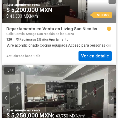
Apartamento
·
en venta
$ 5,200,000 MXN
NUEVO
$ 43,333 MXN/m²
Departamento en Venta en Living San Nicolás
Calle Camilo Arriaga San Nicolás de los Garza
120
m²
3
Recámaras
2
Baños
Apartamento
·
Aire acondicionado
·
Cocina equipada
·
Acceso para personas con di
Ver en detalle
Actualizado hace 1 día
1
/
22
Apartamento
·
en venta
$ 5,250,000 MXN
$ 43,750 MXN/m²