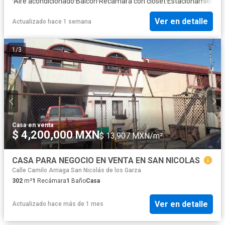
·
Aire acondicionado
·
Balcón
·
Recámara con closet
·
Estacionamiento
·
Ver en detalle
Actualizado hace 1 semana
1
/
3
Casa
·
en venta
$ 4,200,000 MXN
$ 13,907 MXN/m²
CASA PARA NEGOCIO EN VENTA EN SAN NICOLAS
Calle Camilo Arriaga San Nicolás de los Garza
302
m²
1
Recámara
1
Baño
Casa
Ver en detalle
Actualizado hace más de 1 mes