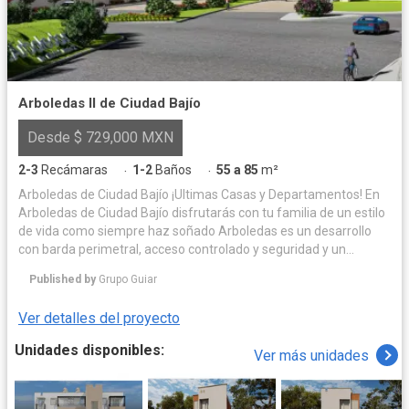
Arboledas II de Ciudad Bajío
Desde $ 729,000 MXN
2-3
Recámaras
1-2
Baños
55 a 85
m²
·
·
Arboledas de Ciudad Bajío ¡Ultimas Casas y Departamentos! En
Arboledas de Ciudad Bajío disfrutarás con tu familia de un estilo
de vida como siempre haz soñado Arboledas es un desarrollo
con barda perimetral, acceso controlado y seguridad y un
concepto de desarrollo social y deportivo único en su tipo, con 4
Published by
Grupo Guiar
modelos de casas y departamento para que puedas escoger la
vivienda acorde a ti y tu familia y tus posibilidades. El proyecto
Ver detalles del proyecto
cuenta con casas y departamentos de entrega inmediata,
Diamante de 108 m2, Zafiro de 92 m2, Cuarzo de 84 m2
Unidades disponibles:
Ver más unidades
Obsidiana de 74 m2 y el departamento de 55.20 m2. El
Fraccionamiento cuenta con Acceso controlado para tu
seguridad, Sistema de Clusters, Zona comercial para tu