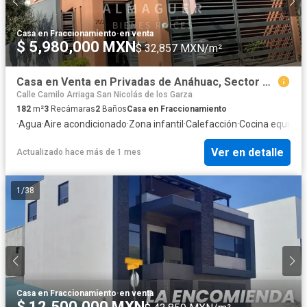
Casa en Fraccionamiento
·
en venta
$ 5,980,000 MXN
$ 32,857 MXN/m²
Casa en Venta en Privadas de Anáhuac, Sector Mediterráneo, equipada, en esquina, frente a parque.
Calle Camilo Arriaga San Nicolás de los Garza
182
m²
3
Recámaras
2
Baños
Casa en Fraccionamiento
·
Agua
·
Aire acondicionado
·
Zona infantil
·
Calefacción
·
Cocina equipad
Ver en detalle
Actualizado hace más de 1 mes
1
/
38
Casa en Fraccionamiento
·
en venta
$ 12,500,000 MXN