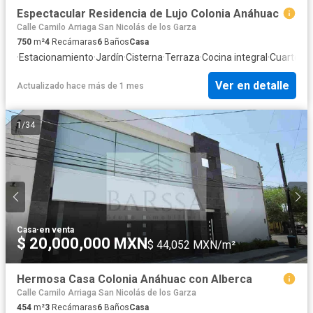
Espectacular Residencia de Lujo Colonia Anáhuac
Calle Camilo Arriaga San Nicolás de los Garza
750
m²
4
Recámaras
6
Baños
Casa
·
Estacionamiento
·
Jardín
·
Cisterna
·
Terraza
·
Cocina integral
·
Cuarto de
Ver en detalle
Actualizado hace más de 1 mes
1
/
34
Casa
·
en venta
$ 20,000,000 MXN
$ 44,052 MXN/m²
Hermosa Casa Colonia Anáhuac con Alberca
Calle Camilo Arriaga San Nicolás de los Garza
454
m²
3
Recámaras
6
Baños
Casa