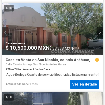
1
/
30
Casa
·
en venta
$ 10,500,000 MXN
$ 38,888 MXN/m²
Casa en Venta en San Nicolás, colonia Anáhuac, para remodelar, de un nivel.
Calle Camilo Arriaga San Nicolás de los Garza
270
m²
3
Recámaras
2
Baños
Casa
·
Agua
·
Bodega
·
Cuarto de servicio
·
Electricidad
·
Estacionamiento
·
Gas 
Ver en detalle
Actualizado hace 1 mes
1
/
18