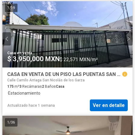
1
/
19
Casa
·
en venta
$ 3,950,000 MXN
$ 22,571 MXN/m²
CASA EN VENTA DE UN PISO LAS PUENTAS SAN NICOLAS
Calle Camilo Arriaga San Nicolás de los Garza
175
m²
3
Recámaras
2
Baños
Casa
·
Estacionamiento
Ver en detalle
Actualizado hace 1 semana
1
/
36