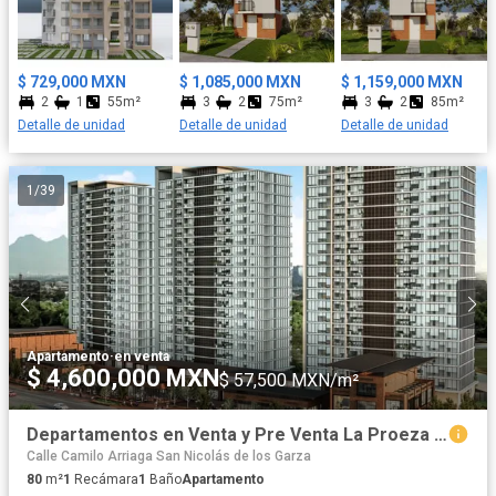
comodidad, Canchas deportivas, Áreas de recreación, Juegos
infantiles, Zona de picnic, Bellos Jardines, Amplias avenidas de
baja circulación, cajones de estacionamientos para visitas, y una
Excelente ubicación. Orgullosamente casas GUIAR es reconocido
$ 729,000 MXN
$ 1,085,000 MXN
$ 1,159,000 MXN
con el sello Vida Integral Infonavit, el cual nos certifica como
2
1
55m²
3
2
75m²
3
2
85m²
Vivienda Sustentable además de que contamos con nuestro
Detalle de unidad
Detalle de unidad
Detalle de unidad
proyecto social y deportivo que fomenta la sana convivencia
entre colonos atreves de la organización vecinal, organización
de actividades culturales y deportivas. La excelente ubicación del
1
/
39
desarrollo nos permite estar a minutos de plazas comerciales,
hospitales, escuelas. Aceptamos todos los créditos. Pregunta a
tu asesor. Residencial
Apartamento
·
en venta
$ 4,600,000 MXN
$ 57,500 MXN/m²
Departamentos en Venta y Pre Venta La Proeza San Nicolas
Calle Camilo Arriaga San Nicolás de los Garza
80
m²
1
Recámara
1
Baño
Apartamento