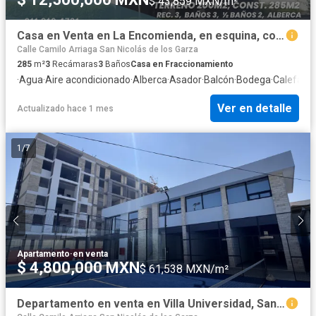
$ 43,859 MXN/m²
Casa en Venta en La Encomienda, en esquina, con alberca.
Calle Camilo Arriaga San Nicolás de los Garza
285
m²
3
Recámaras
3
Baños
Casa en Fraccionamiento
·
Agua
·
Aire acondicionado
·
Alberca
·
Asador
·
Balcón
·
Bodega
·
Calefacc
Ver en detalle
Actualizado hace 1 mes
1
/
7
Apartamento
·
en venta
$ 4,800,000 MXN
$ 61,538 MXN/m²
Departamento en venta en Villa Universidad, San Nicolás de los Garza, Nuevo León