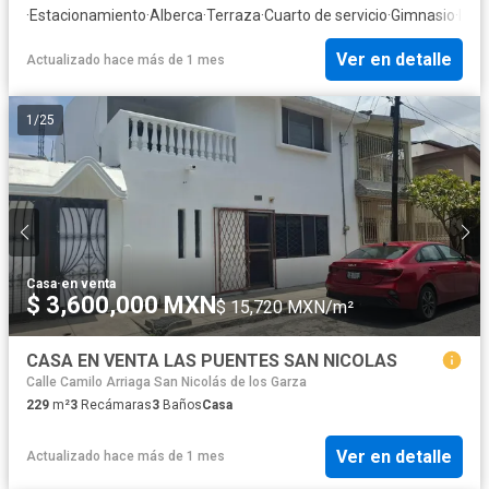
·
Estacionamiento
·
Alberca
·
Terraza
·
Cuarto de servicio
·
Gimnasio
·
Inte
Ver en detalle
Actualizado hace más de 1 mes
1
/
25
Casa
·
en venta
$ 3,600,000 MXN
$ 15,720 MXN/m²
CASA EN VENTA LAS PUENTES SAN NICOLAS
Calle Camilo Arriaga San Nicolás de los Garza
229
m²
3
Recámaras
3
Baños
Casa
Ver en detalle
Actualizado hace más de 1 mes