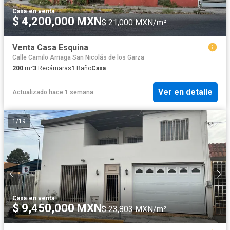
Casa
·
en venta
$ 4,200,000 MXN
$ 21,000 MXN/m²
Venta Casa Esquina
Calle Camilo Arriaga San Nicolás de los Garza
200
m²
3
Recámaras
1
Baño
Casa
Ver en detalle
Actualizado hace 1 semana
1
/
19
Casa
·
en venta
$ 9,450,000 MXN
$ 23,803 MXN/m²