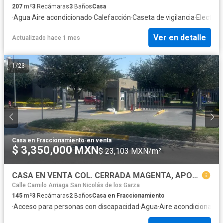
207
m²
3
Recámaras
3
Baños
Casa
·
Agua
·
Aire acondicionado
·
Calefacción
·
Caseta de vigilancia
·
Electric
Ver en detalle
Actualizado hace 1 mes
1
/
23
Casa en Fraccionamiento
·
en venta
$ 3,350,000 MXN
$ 23,103 MXN/m²
CASA EN VENTA COL. CERRADA MAGENTA, APODACA
Calle Camilo Arriaga San Nicolás de los Garza
145
m²
3
Recámaras
2
Baños
Casa en Fraccionamiento
·
Acceso para personas con discapacidad
·
Agua
·
Aire acondicionado
·