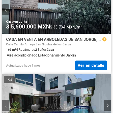
Casa
·
en venta
$ 5,600,000 MXN
$ 33,734 MXN/m²
CASA EN VENTA EN ARBOLEDAS DE SAN JORGE, SAN NICOLAS DE LOS GARZA
Calle Camilo Arriaga San Nicolás de los Garza
166
m²
4
Recámaras
2
Baños
Casa
·
Aire acondicionado
·
Estacionamiento
·
Jardín
Ver en detalle
Actualizado hace 1 mes
1
/
36