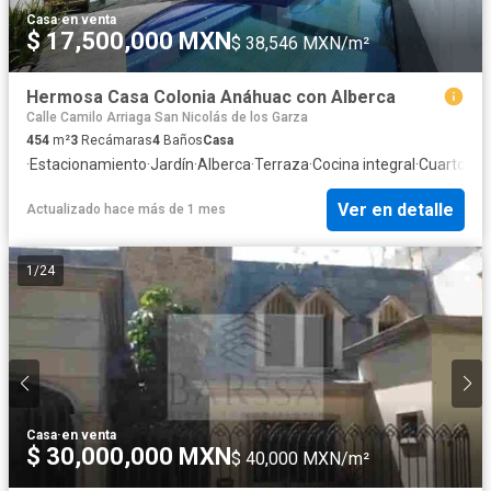
Casa
·
en venta
$ 17,500,000 MXN
$ 38,546 MXN/m²
Hermosa Casa Colonia Anáhuac con Alberca
Calle Camilo Arriaga San Nicolás de los Garza
454
m²
3
Recámaras
4
Baños
Casa
·
Estacionamiento
·
Jardín
·
Alberca
·
Terraza
·
Cocina integral
·
Cuarto de 
Ver en detalle
Actualizado hace más de 1 mes
1
/
24
Casa
·
en venta
$ 30,000,000 MXN
$ 40,000 MXN/m²