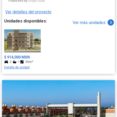
Published by
Grupo Guiar
Ver detalles del proyecto
Unidades disponibles:
Ver más unidades
$ 914,000 MXN
2
1
55m²
Detalle de unidad