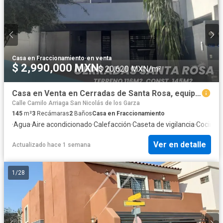
Casa en Fraccionamiento
·
en venta
$ 2,990,000 MXN
$ 20,620 MXN/m²
Casa en Venta en Cerradas de Santa Rosa, equipada, sin ampliaciones.
Calle Camilo Arriaga San Nicolás de los Garza
145
m²
3
Recámaras
2
Baños
Casa en Fraccionamiento
·
Agua
·
Aire acondicionado
·
Calefacción
·
Caseta de vigilancia
·
Cocina 
Ver en detalle
Actualizado hace 1 semana
1
/
28