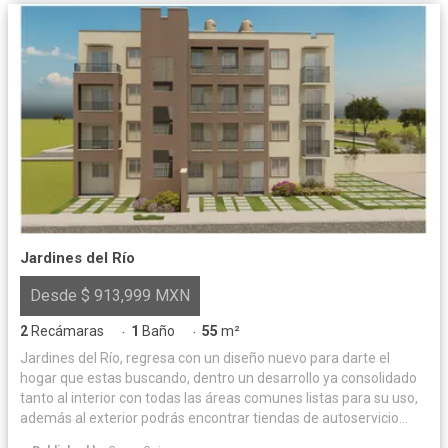
Jardines del Río
Desde $ 913,999 MXN
2
Recámaras
1
Baño
55
m²
·
·
Jardines del Río, regresa con un diseño nuevo para darte el
hogar que estas buscando, dentro un desarrollo ya consolidado
tanto al interior con todas las áreas comunes listas para su uso,
además al exterior podrás encontrar tiendas de autoservicio
para todas tus necesidades. Todo en un solo lugar.