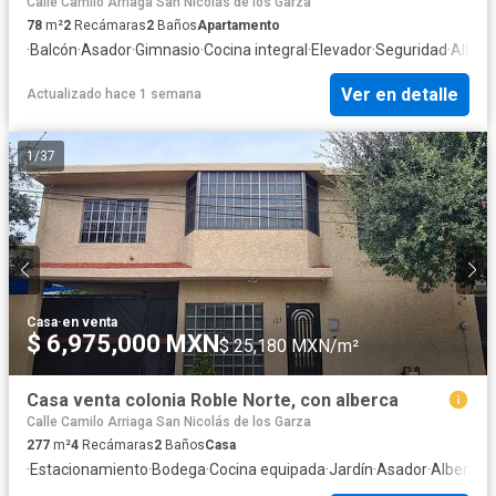
Calle Camilo Arriaga San Nicolás de los Garza
78
m²
2
Recámaras
2
Baños
Apartamento
·
Balcón
·
Asador
·
Gimnasio
·
Cocina integral
·
Elevador
·
Seguridad
·
Alber
Ver en detalle
Actualizado hace 1 semana
1
/
37
Casa
·
en venta
$ 6,975,000 MXN
$ 25,180 MXN/m²
Casa venta colonia Roble Norte, con alberca
Calle Camilo Arriaga San Nicolás de los Garza
277
m²
4
Recámaras
2
Baños
Casa
·
Estacionamiento
·
Bodega
·
Cocina equipada
·
Jardín
·
Asador
·
Alberca
·