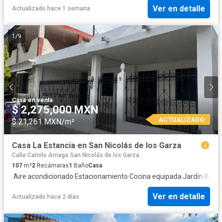
Ver en detalle
Actualizado hace 1 semana
1
/
9
Casa
·
en venta
$ 2,275,000 MXN
ACTUALIZADO
$ 21,261 MXN/m²
Casa La Estancia en San Nicolás de los Garza
Calle Camilo Arriaga San Nicolás de los Garza
107
m²
2
Recámaras
1
Baño
Casa
·
Aire acondicionado
·
Estacionamiento
·
Cocina equipada
·
Jardín
·
Asad
Ver en detalle
Actualizado hace 2 días